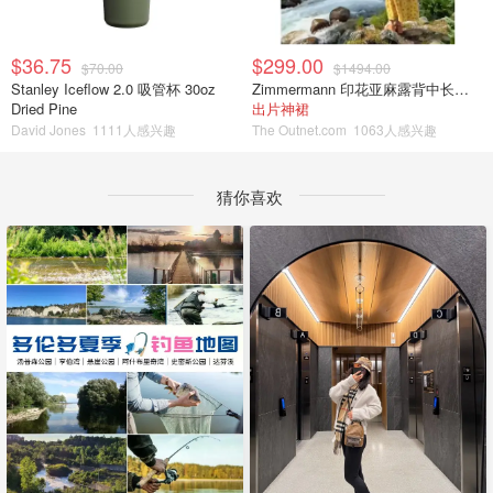
$36.75
$299.00
$70.00
$1494.00
Stanley Iceflow 2.0 吸管杯 30oz
Zimmermann 印花亚麻露背中长连衣裙
Dried Pine
出片神裙
David Jones
1111人感兴趣
The Outnet.com
1063人感兴趣
猜你喜欢