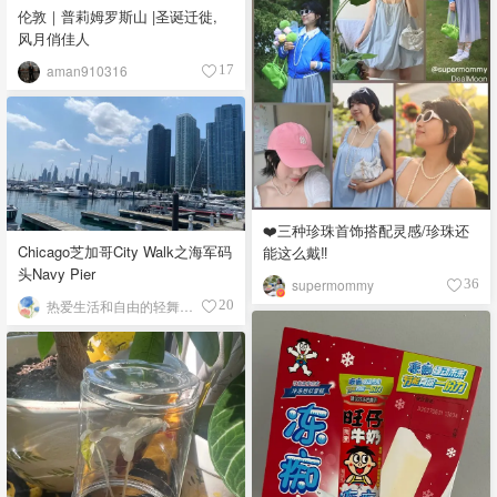
伦敦｜普莉姆罗斯山 |圣诞迁徙,
风月俏佳人
aman910316
17
❤️三种珍珠首饰搭配灵感/珍珠还
Chicago芝加哥City Walk之海军码
能这么戴‼️
头Navy Pier
supermommy
36
热爱生活和自由的轻舞飞扬
20