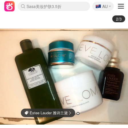
🇦🇺
Sasa美妆护肤3.5折
AU
lululemon折扣上新
SSENSE年中2.5折
FreshBeauty好价汇总
Cettire降价+叠9折
WWS Coles超市实拍
viagogo二手票捡漏
Myer超级周末
The Outnet奢牌1折起
David Jones 3折起
Flannels大牌1折
Perfumes Club护肤1折
AMIRO面罩$251
Amazon折扣汇总
eToro入金$200送$50
Amazon数码好物
ICONIC本周7.5折
ThedoubleF高奢地板价
Moose Knuckles 6折
丝芙兰5折起
EUFY摄像头$98
Selenichast首饰2折
Trip机票酒店促销
YSL送5件彩妆礼
Amazon家居好物
Amazon美妆护肤
雅漾大喷$8
过敏原检测盒$33
伊索独家赠50ml沐浴露
科颜氏高保湿面霜$29
SEALIFE海洋馆门票6折
丝塔芙大白罐$16
订阅Newsletter送香薰
Cult Beauty 6.8折
Harrods圣诞日历$525
LN-CC奢牌私促3折
d'Alba空姐喷雾$16
EVE LOM套装£56
Bernardelli独家4折
Adore Beauty 6折起
CT圣诞日历
Mytheresa奢品2.7折
Luxury Escapes 9折
Currentbody美容仪$881
MOON Garden Live
Roborock扫地机$649
Tingo Life水杯$24
Valentino官网5折
CR洗护套装$23
修丽可4件套$159
Myer彩妆2件7折
GANNI官网4.5折
Stylevana韩妆4折
Tessabit高奢8.5折
OGX洗发水$11
Amazon阿德莱德次日达
卡诗8.5折+赠礼
Philips Hue灯具8折
2/3
Estee Lauder 雅诗兰黛