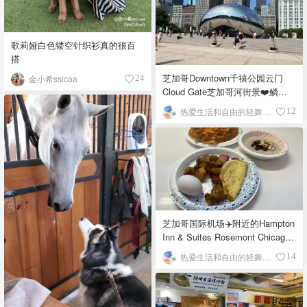
歌莉娅白色镂空针织衫真的很百
搭
芝加哥Downtown千禧公园云门
金小希ssicaa
24
Cloud Gate芝加哥河街景❤️鳞次
栉比的高楼
热爱生活和自由的轻舞飞扬
12
芝加哥国际机场✈️附近的Hampton
Inn & Suites Rosemont Chicago
O'Hare自助早餐
热爱生活和自由的轻舞飞扬
14