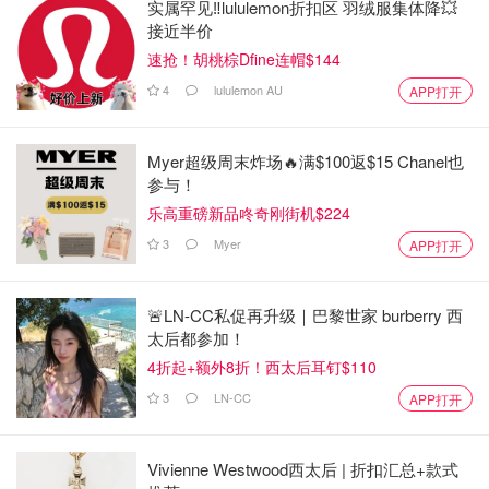
实属罕见‼️lululemon折扣区 羽绒服集体降💥
接近半价
速抢！胡桃棕Dfine连帽$144
4
lululemon AU
APP打开
Myer超级周末炸场🔥满$100返$15 Chanel也
参与！
乐高重磅新品咚奇刚街机$224
3
Myer
APP打开
🚨LN-CC私促再升级｜巴黎世家 burberry 西
太后都参加！
4折起+额外8折！西太后耳钉$110
3
LN-CC
APP打开
Vivienne Westwood西太后 | 折扣汇总+款式