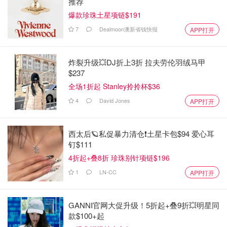
推荐
爆款珍珠土星项链$191
7
Dealmoon澳新省钱快报
APP打开
炸裂升级💥DJ折上3折 拉夫劳伦羽绒马甲
$237
全场1折起 Stanley拎拎杯$36
4
David Jones
APP打开
西太后🪐私促暴力清仓❗土星卡包$94 爱心耳
钉$111
4折起+叠8折 珍珠别针项链$196
1
LN-CC
APP打开
GANNI官网大促升级！5折起+叠9折💥明星同
款$100+起