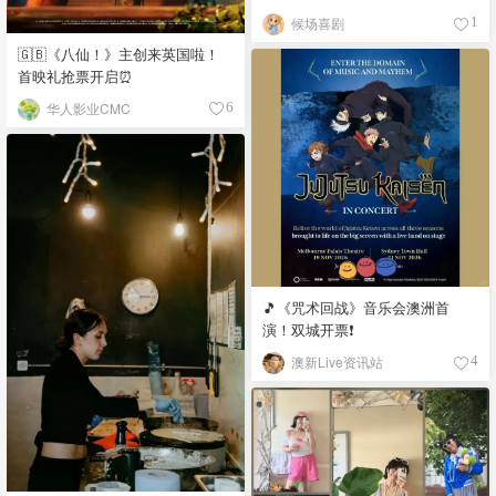
候场喜剧
1
🇬🇧《八仙！》主创来英国啦！
首映礼抢票开启⏰
华人影业CMC
6
🎵《咒术回战》音乐会澳洲首
演！双城开票❗️
澳新Live资讯站
4