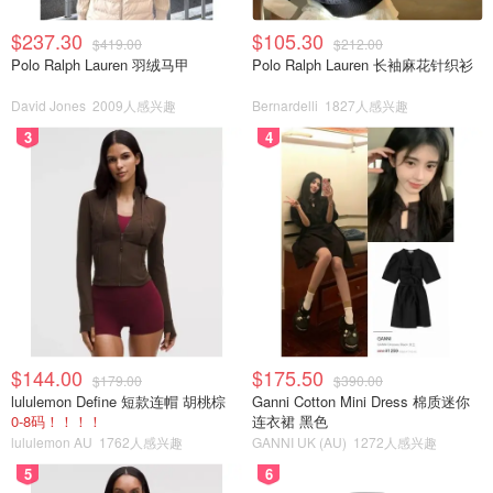
$237.30
$105.30
$419.00
$212.00
Polo Ralph Lauren 羽绒马甲
Polo Ralph Lauren 长袖麻花针织衫
David Jones
2009人感兴趣
Bernardelli
1827人感兴趣
3
4
$144.00
$175.50
$179.00
$390.00
lululemon Define 短款连帽 胡桃棕
Ganni Cotton Mini Dress 棉质迷你
0-8码！！！！
连衣裙 黑色
lululemon AU
1762人感兴趣
GANNI UK (AU)
1272人感兴趣
5
6