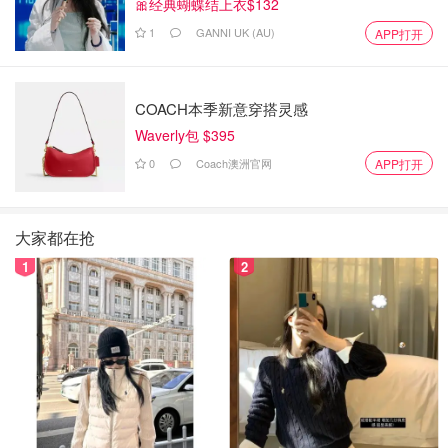
🎀经典蝴蝶结上衣$132
1
GANNI UK (AU)
APP打开
COACH本季新意穿搭灵感
Waverly包 $395
0
Coach澳洲官网
APP打开
大家都在抢
1
2