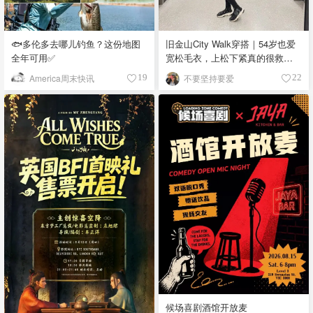
🐟多伦多去哪儿钓鱼？这份地图
旧金山City Walk穿搭｜54岁也爱
全年可用✅
宽松毛衣，上松下紧真的很救比
例
America周末快讯
不要坚持要爱
19
22
候场喜剧酒馆开放麦