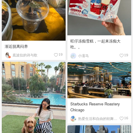
旺仔冻痴雪糕，一起来冻痴大
渐近脱离闷养
吃。。
底波拉的诗与歌
19
小濡马
19
Starbucks Reserve Roastery
Chicago
热爱生活和自由的轻舞飞扬
16