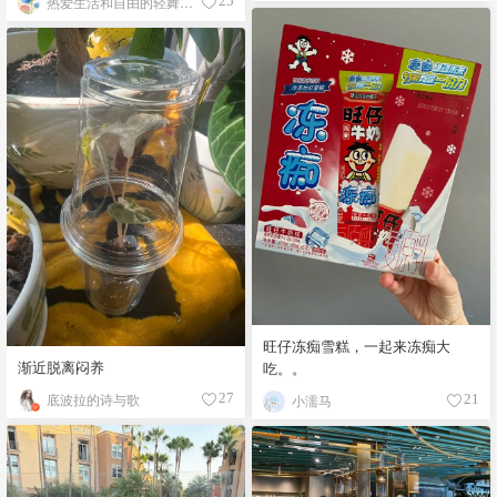
热爱生活和自由的轻舞飞扬
25
旺仔冻痴雪糕，一起来冻痴大
渐近脱离闷养
吃。。
底波拉的诗与歌
27
小濡马
21