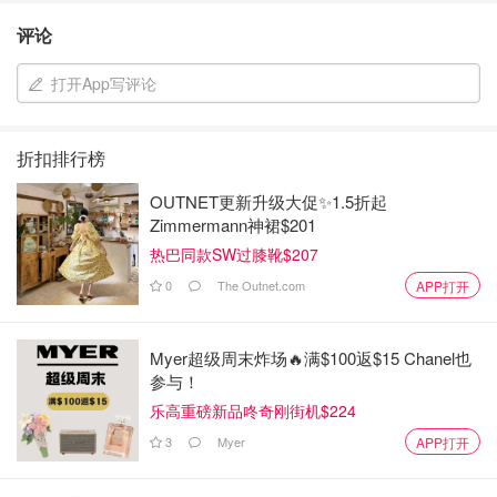
评论
打开App写评论
折扣排行榜
OUTNET更新升级大促✨1.5折起
Zimmermann神裙$201
热巴同款SW过膝靴$207
0
The Outnet.com
APP打开
Myer超级周末炸场🔥满$100返$15 Chanel也
参与！
乐高重磅新品咚奇刚街机$224
3
Myer
APP打开