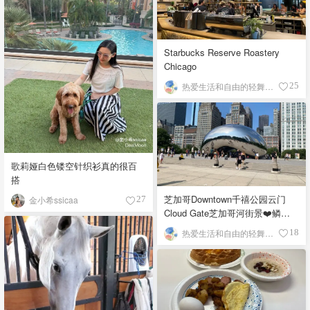
Starbucks Reserve Roastery
Chicago
热爱生活和自由的轻舞飞扬
25
歌莉娅白色镂空针织衫真的很百
搭
芝加哥Downtown千禧公园云门
金小希ssicaa
27
Cloud Gate芝加哥河街景❤️鳞次
栉比的高楼
热爱生活和自由的轻舞飞扬
18