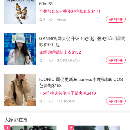
50ml🛀
可叠加套装✅香芹籽护肤套装$171
4
Aesop
APP打开
GANNI官网大促升级！5折起+叠9折💥明星同
款$100+起
🎀经典蝴蝶结上衣$132
1
GANNI UK (AU)
APP打开
ICONIC 周促更新💓Lioness小鹿裤$66 COS
芭蕾鞋$153
7.5折 拉夫劳伦老干部夹克$419
1
THE ICONIC
APP打开
大家都在抢
1
2