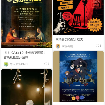
候场喜剧酒馆开放麦
候场喜剧
1
🇬🇧《八仙！》主创来英国啦！
首映礼抢票开启⏰
华人影业CMC
6