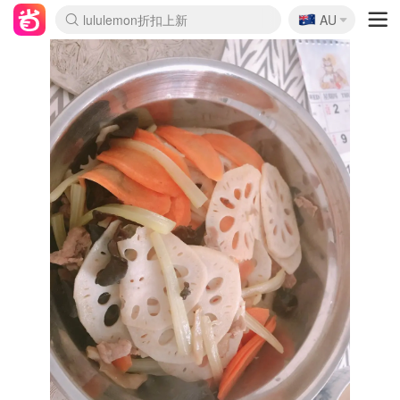
🇦🇺
Sasa美妆护肤3.5折
AU
lululemon折扣上新
SSENSE年中2.5折
FreshBeauty好价汇总
Cettire降价+叠9折
WWS Coles超市实拍
viagogo二手票捡漏
Myer超级周末
The Outnet奢牌1折起
David Jones 3折起
Flannels大牌1折
Perfumes Club护肤1折
AMIRO面罩$251
Amazon折扣汇总
eToro入金$200送$50
Amazon数码好物
ICONIC本周7.5折
ThedoubleF高奢地板价
Moose Knuckles 6折
丝芙兰5折起
EUFY摄像头$98
Selenichast首饰2折
Trip机票酒店促销
YSL送5件彩妆礼
Amazon家居好物
Amazon美妆护肤
雅漾大喷$8
过敏原检测盒$33
伊索独家赠50ml沐浴露
科颜氏高保湿面霜$29
SEALIFE海洋馆门票6折
丝塔芙大白罐$16
订阅Newsletter送香薰
Cult Beauty 6.8折
Harrods圣诞日历$525
LN-CC奢牌私促3折
d'Alba空姐喷雾$16
EVE LOM套装£56
Bernardelli独家4折
Adore Beauty 6折起
CT圣诞日历
Mytheresa奢品2.7折
Luxury Escapes 9折
Currentbody美容仪$881
MOON Garden Live
Roborock扫地机$649
Tingo Life水杯$24
Valentino官网5折
CR洗护套装$23
修丽可4件套$159
Myer彩妆2件7折
GANNI官网4.5折
Stylevana韩妆4折
Tessabit高奢8.5折
OGX洗发水$11
Amazon阿德莱德次日达
卡诗8.5折+赠礼
Philips Hue灯具8折