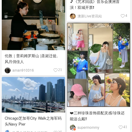
🎵《咒术回战》音乐会澳洲首
演！双城开票❗️
澳新Live资讯站
4
伦敦｜普莉姆罗斯山 |圣诞迁徙,
风月俏佳人
aman910316
21
❤️三种珍珠首饰搭配灵感/珍珠还
Chicago芝加哥City Walk之海军码
能这么戴‼️
头Navy Pier
supermommy
41