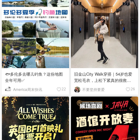
🐟多伦多去哪儿钓鱼？这份地图
旧金山City Walk穿搭｜54岁也爱
全年可用✅
宽松毛衣，上松下紧真的很救比
例
America周末快讯
不要坚持要爱
22
26