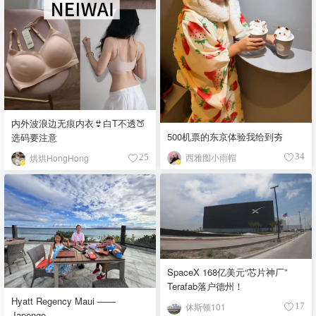
内外波浪边无痕内衣👙白T不透🍑
500机票的东京体验我给到夯
选码要注意
西雅图小雨帽
34
烘烘HongHong
25
SpaceX 168亿美元“芯片神厂”
Terafab落户德州！
Hyatt Regency Maui ——
休斯顿101
17
Japengo