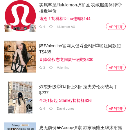
实属罕见‼️lululemon折扣区 羽绒服集体降💥
接近半价
速抢！胡桃棕Dfine连帽$144
4
lululemon AU
APP打开
降❗Valentino官网大促🍒全5折💥啪姐同款短
T$485
直降😱权志龙同款平底鞋$800
3
Valentino
APP打开
炸裂升级💥DJ折上3折 拉夫劳伦羽绒马甲
$237
全场1折起 Stanley拎拎杯$36
4
David Jones
APP打开
史无前例❤️Aesop伊索 独家满赠王牌沐浴露