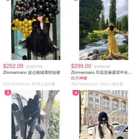
$252.09
$299.00
$1297.00
$1494.00
Zimmermann 波点植绒薄纱短裙
Zimmermann 印花亚麻露背中长连衣裙
出片神裙
The Outnet.com
2076人感兴趣
The Outnet.com
1541人感兴趣
3
4