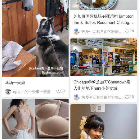
芝加哥国际机场✈️附近的Hampton
Inn & Suites Rosemont Chicago
O'Hare自助早餐
热爱生活和自由的轻舞飞扬
16
Chicago☘️💖芝加哥Chinatown唐
马场一天游
人街的地下mini小美食城
opfans的一些事一些情
17
热爱生活和自由的轻舞飞扬
18