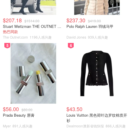
$207.18
$237.30
$1514.00
$419.00
Stuart Weitzman THE OUTNET 麂皮过膝靴 黑色
Polo Ralph Lauren 羽绒马甲
热巴同款
The Outnet.com
1196人感兴趣
David Jones
939人感兴趣
5
6
$56.00
$43.50
$80.00
Prada Beauty 唇膏
Louis Vuitton 黑色荷叶边罗纹棉质开
衫
Myer
891人感兴趣
Dealmoon澳新省钱快报
866人感兴趣