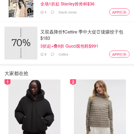
全场1折起 Stanley拎拎杯$36
4
David Jones
APP打开
又双叒降价❗️Cettire 季中大促⏰珑骧饺子包
$183
3折起+叠9折 Gucci面包鞋$991
8
Cettire
APP打开
大家都在抢
1
2