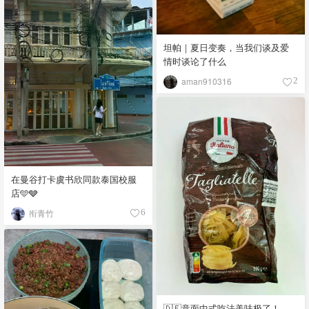
坦帕｜夏日变奏，当我们谈及爱
情时谈论了什么
aman910316
2
在曼谷打卡虞书欣同款泰国校服
店🩵🩶
衔青竹
6
🇩🇪意面中式吃法美味极了！