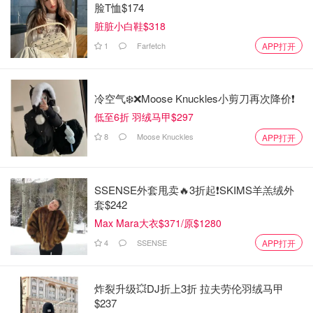
脸T恤$174
脏脏小白鞋$318
1
Farfetch
APP打开
冷空气❄️❌️Moose Knuckles小剪刀再次降价❗️
低至6折 羽绒马甲$297
8
Moose Knuckles
APP打开
SSENSE外套甩卖🔥3折起❗SKIMS羊羔绒外
套$242
Max Mara大衣$371/原$1280
4
SSENSE
APP打开
炸裂升级💥DJ折上3折 拉夫劳伦羽绒马甲
$237