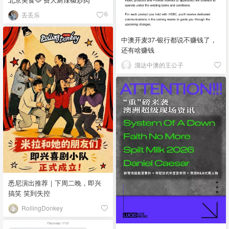
丢丢乐
6
中澳开麦37-银行都说不赚钱了，
还有啥赚钱
溜达中澳的王公子
悉尼演出推荐｜下周二晚，即兴
搞笑 笑到失控
RollingDonkey