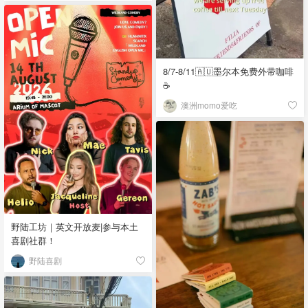
8/7-8/11🇦🇺墨尔本免费外带咖啡
☕
澳洲momo爱吃
野陆工坊｜英文开放麦|参与本土
喜剧社群！
野陆喜剧