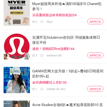
Myer超级周末炸场🔥满$100返$15 Chanel也
参与！
乐高重磅新品咚奇刚街机$224
3
Myer
APP打开
实属罕见‼️lululemon折扣区 羽绒服集体降💥
接近半价
速抢！胡桃棕Dfine连帽$144
2
lululemon AU
APP打开
GANNI官网大促升级！5折起+叠9折💥明星同
款$100+起
🎀经典蝴蝶结上衣$132
1
GANNI UK (AU)
APP打开
Acne Studios全场6折🔥魔术贴厚底鞋$510 笑