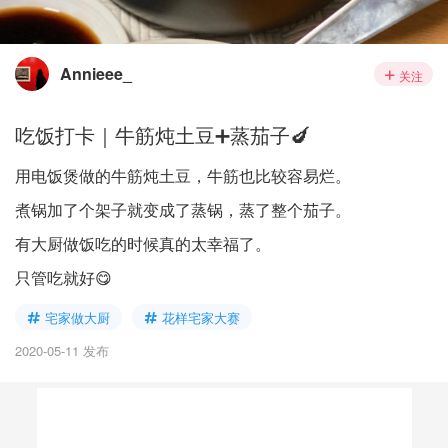
Annieee_
关注
吃饭打卡｜牛筋炖土豆➕蒸茄子🍆
用电饭煲做的牛筋炖土豆，牛筋也比较容易烂。
煮锅加了个架子就变成了蒸锅，蒸了整个茄子。
有大厨做饭吃的时候真的太幸福了。
只管吃就好😋
宅家做大厨
花样宅家大赛
2020-05-11 发布