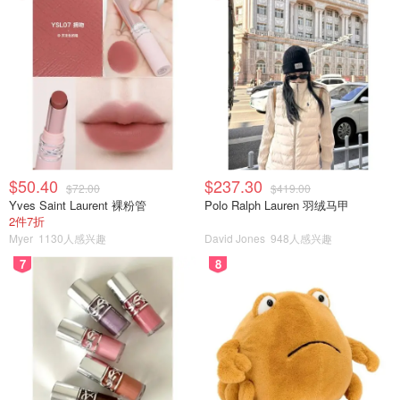
$50.40
$237.30
$72.00
$419.00
Yves Saint Laurent 裸粉管
Polo Ralph Lauren 羽绒马甲
2件7折
Myer
1130人感兴趣
David Jones
948人感兴趣
7
8