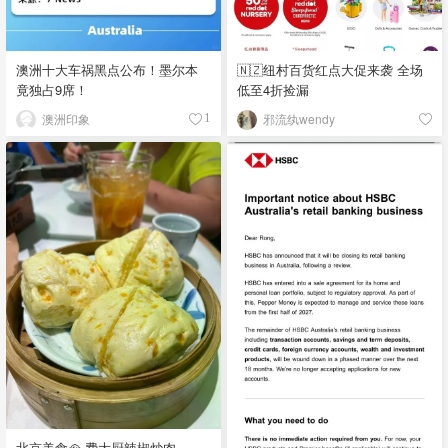
澳洲十大车祸黑点公布！墨尔本
🇳🇿纽村百货红点大促来袭 全场
竟独占9席！
低至4折捡漏
澳洲印象
邪流纨wendy
1
北京美食🥘 费大厨辣椒炒肉