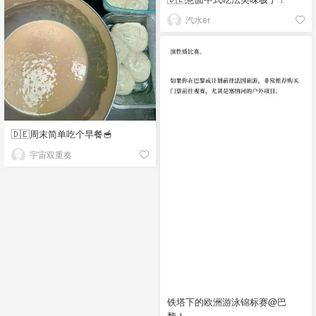
汽水er
🇩🇪周末简单吃个早餐🥣
宇宙双重奏
铁塔下的欧洲游泳锦标赛@巴
黎！