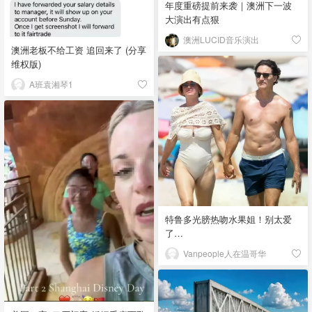
年度重磅提前来袭｜澳洲下一波
大演出有点狠
澳洲LUCID音乐演出
澳洲老板不给工资 追回来了 (分享
维权版)
A班袁湘琴1
特鲁多光膀热吻水果姐！别太爱
了…
Vanpeople人在温哥华