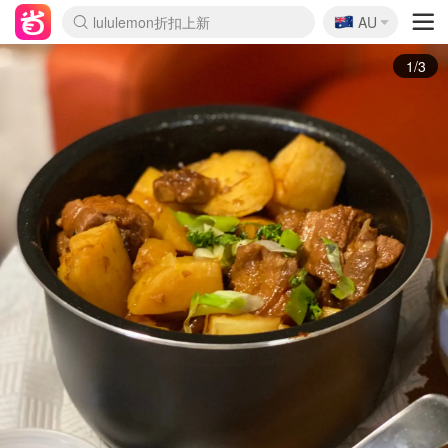
🇦🇺
Sasa美妆护肤3.5折
AU
lululemon折扣上新
SSENSE年中3折
FreshBeauty好价汇总
Cettire降价+叠9折
WWS Coles超市实拍
viagogo二手票捡漏
Myer超级周末1折
The Outnet奢牌1折起
David Jones 3折起
Flannels大牌1折
Perfumes Club护肤1折
AMIRO返校季6.2折
Amazon折扣汇总
eToro入金$200送$50
Amazon数码好物
ICONIC本周7.5折
ThedoubleF高奢地板价
Moose Knuckles 6折
丝芙兰5折起
EUFY官网3.7折起
Selenichast首饰2折
Trip机票酒店促销
YSL送5件彩妆礼
Amazon家居好物
Amazon美妆护肤
雅漾大喷$8
过敏原检测盒$33
伊索独家赠50ml沐浴露
科颜氏清仓3折
SEALIFE海洋馆门票6折
丝塔芙大白罐$16
订阅Newsletter送香薰
Cult Beauty 6.8折
Harrods圣诞日历2.3折
LN-CC奢牌私促3折
d'Alba空姐喷雾$16
EVE LOM套装逆天2折
Bernardelli独家4折
Adore Beauty 6折起
CT圣诞日历
Mytheresa奢品2.7折
Luxury Escapes 9折
Currentbody美容仪9折
MOON Garden Live
Roborock扫地机3.7折
Tingo Life水杯$24
Valentino官网5折
CR洗发护发6.3折
修丽可套装7.4折
Myer彩妆2件7折
GANNI官网4.5折
Stylevana韩妆4折
Tessabit高奢8.5折
OGX洗护4折
Amazon阿德莱德次日达
卡诗8.5折+赠礼
Philips Hue灯具8折
2/3