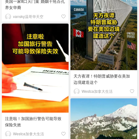
美国一家8口灭门案 婚姻千疮百孔
养女华裔
vansky温哥华天空
天方夜谭！特朗普威胁要在美加
边境建造这个
Westca加拿大生活
注意啦！加国旅行警告可能导致
保险失效
Westca加拿大生活