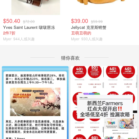
$50.40
$39.00
$72.00
$59.99
Yves Saint Laurent 啵啵唇冻
Jellycat 克里斯螃蟹
2件7折
丑萌丑萌的
Myer
944人感兴趣
Myer
930人感兴趣
猜你喜欢