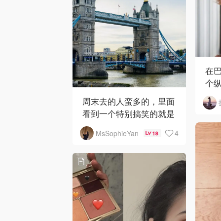
在
个
光
周末去的人蛮多的，里面
度
看到一个特别搞笑的就是
搭
养凶猛动物看他们搏斗的
4
MsSophieYan
18
部分，真的是适者生存
了，还有喜欢拿人名去命
名动物，代表