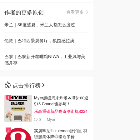
作者的更多原创
查看更多
🇳🇿
新西兰
米兰｜35度盛夏，米兰人都怎么度过
伦敦｜巴特西景观餐厅，氛围感拉满
巴黎｜巴黎新开咖啡馆NIWA，工业风与美
感并存
点击排行榜
Myer超级周末炸场🔥满$100返
$15 Chanel也参与！
乐高重磅新品咚奇刚街机$224
0
Myer
实属罕见‼️lululemon折扣区 羽
绒服集体降💥接近半价