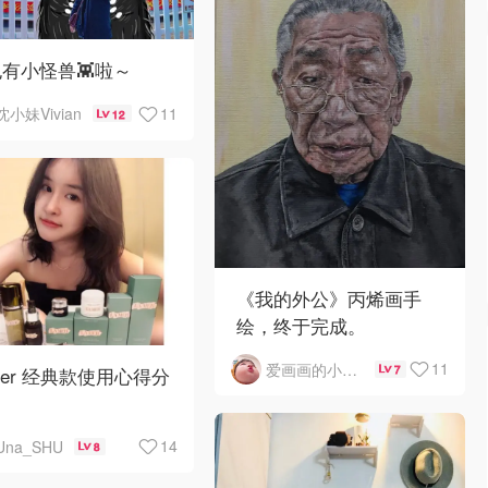
有小怪兽👾啦～
11
沈小妹Vivian
12
《我的外公》丙烯画手
绘，终于完成。
11
爱画画的小兔肖恩
7
mer 经典款使用心得分
14
Una_SHU
8