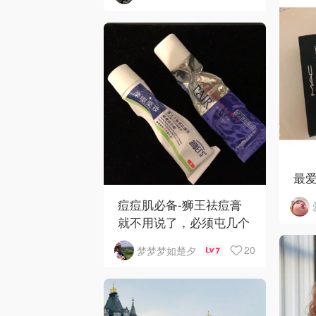
鞋 
最
痘痘肌必备-狮王祛痘膏
就不用说了，必须屯几个
要不然不安心。 乐敦药
20
梦梦梦如楚夕
7
妆这个是祛痘印的，坚持
用就会有效果~ 就是味道
很冲，介