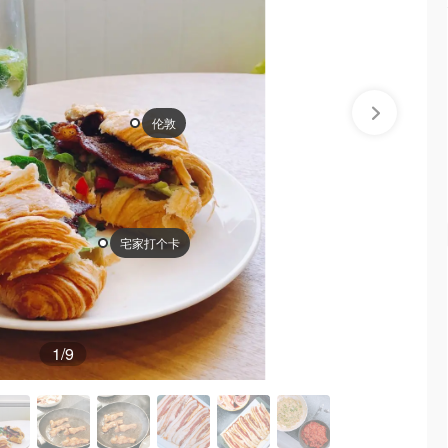
伦敦
宅家打个卡
1
/9