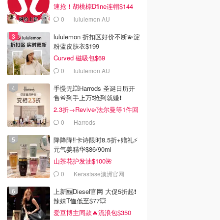
速抢！胡桃棕Dfine连帽$144
0
lululemon AU
lululemon 折扣区好价不断💫淀
粉蓝皮肤衣$199
Curved 磁吸包$69
0
lululemon AU
手慢无💥Harrods 圣诞日历开
售🚨到手上万❗️抢到就赚❗️
2.3折→Revive/法尔曼等1件回
本！
0
Harrods
降降降‼️卡诗限时8.5折+赠礼⚡
元气姜精华$86/90ml
山茶花护发油$100🌺
0
Kerastase澳洲官网
上新🆕Diesel官网 大促5折起❗️
辣妹T恤低至$77💥
爱豆博主同款🔥流浪包$350