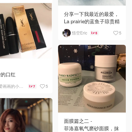
Carel 38（偏小）
分享一下我最近的最爱，
La prairie的蓝鱼子琼贵精
华面霜，新升级后的版
5
悟空Eric
5
本，效果比以往更加惊
艳，吸收度也提高了好几
个
爱的口红
5
爱画画的小兔肖恩
7
面膜篇之二 -
菲洛嘉氧气磨砂面膜，抹