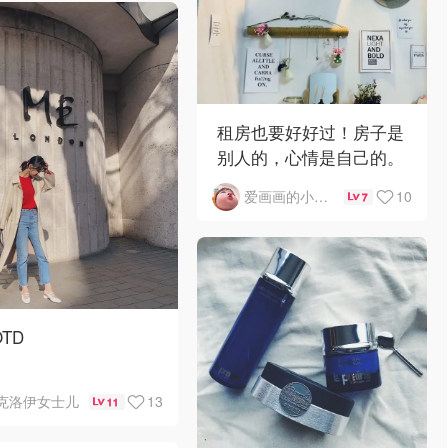
租房也要好好过！房子是
别人的，心情是自己的。
10
爱画画的小兔肖恩
7
OTD
衣Everlane 0
13
克洛伊女士儿
11
Levis 26
TB FFan