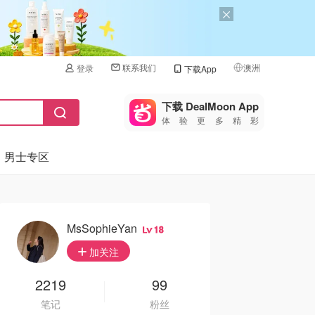
联系我们
澳洲
登录
下载App
🇺🇸
美国
下载 DealMoon App
体验更多精彩
🇨🇳
中国
男士专区
🇨🇦
加拿大
🇬🇧
英国
🇩🇪
德国
MsSophieYan
18
🇫🇷
加关注
法国
🇮🇹
2219
99
意大利
笔记
粉丝
🇦🇺
澳洲