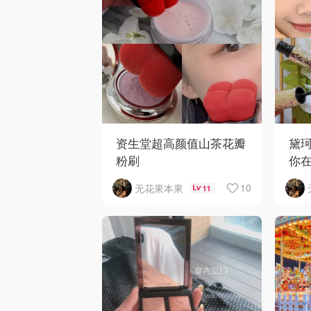
资生堂超高颜值山茶花瓣
黛珂
粉刷
你
护
10
无花果本果
11