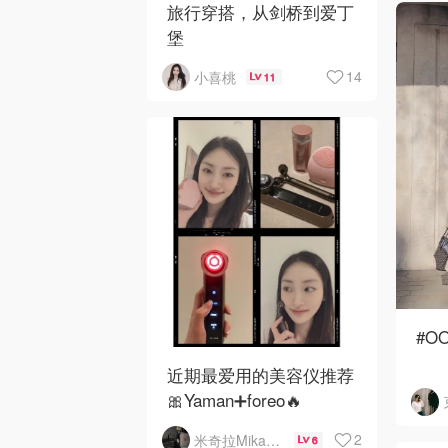
旅行穿搭，从剑桥到爱丁
堡
14
小喜桃
11
#O
近期最爱用的美容仪推荐
红色毛
🎀Yaman➕foreo🔥
牛仔裤
大衣 
2
米奇拉Mikaela
6