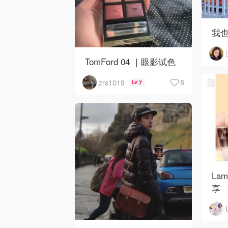
我也
TomFord 04 ｜眼影试色
8
zrs1019
7
La
享