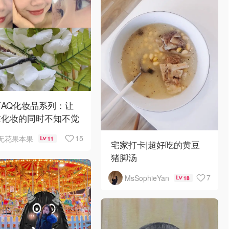
AQ化妆品系列：让
在化妆的同时不知不觉
肤
15
无花果本果
11
宅家打卡|超好吃的黄豆
猪脚汤
7
MsSophieYan
18