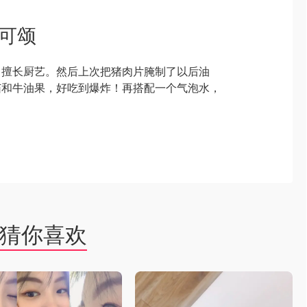
做可颂
，擅长厨艺。然后上次把猪肉片腌制了以后油
茄和牛油果，好吃到爆炸！再搭配一个气泡水，
猜你喜欢