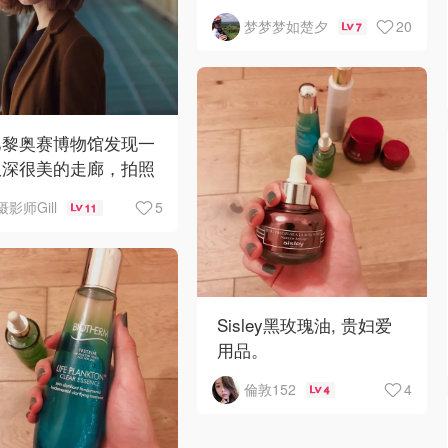
到脸上之后会一直冒泡
20
梦梦梦如楚夕
7
泡，很有趣，清洁力度也
够强。取用方式也很特
别，是整体向下按
巴黎奥赛博物馆发现一
纵深很美的走廊，拍照
线也好，驼色大衣和灰
5
摄影师Gill
11
比较高的青绿色地砖太
了！
Sisley黑玫瑰油, 贵妇爱
用品。
4
倫敦152
4
以油类保养品来说, 这款
分子小、好吸收