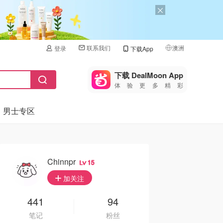
联系我们
澳洲
登录
下载App
🇺🇸
美国
下载 DealMoon App
体验更多精彩
🇨🇳
中国
男士专区
🇨🇦
加拿大
🇬🇧
英国
🇩🇪
德国
Chinnpr
15
🇫🇷
加关注
法国
🇮🇹
441
94
意大利
笔记
粉丝
🇦🇺
澳洲