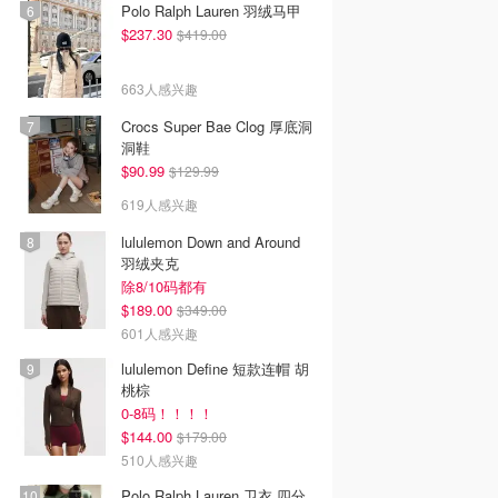
Polo Ralph Lauren 羽绒马甲
$237.30
$419.00
663人感兴趣
Crocs Super Bae Clog 厚底洞
洞鞋
$90.99
$129.99
619人感兴趣
lululemon Down and Around
羽绒夹克
除8/10码都有
$189.00
$349.00
601人感兴趣
lululemon Define 短款连帽 胡
桃棕
0-8码！！！！
$144.00
$179.00
510人感兴趣
Polo Ralph Lauren 卫衣 四分