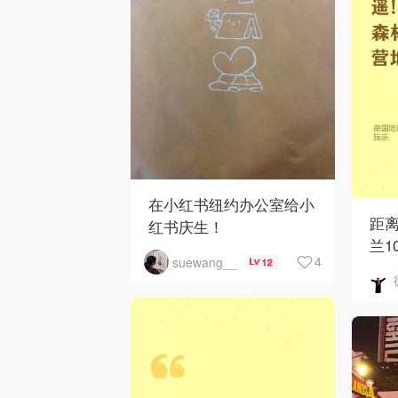
在小红书纽约办公室给小
距
红书庆生！
兰1
4
suewang__
12