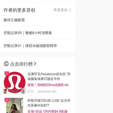
作者的更多原创
查看更多
🇳🇿
新西兰
雅诗兰黛眼霜
空瓶记录05｜雅顿8小时润唇膏
空瓶记录01｜倩碧水磁场眼部精华
点击排行榜
实属罕见‼️lululemon折扣区 羽
绒服集体降💥接近半价
速抢！胡桃棕Dfine连帽$144
0
lululemon AU
炸裂升级💥DJ折上3折 拉夫劳
伦亚麻衬衫$77
全场1折起 CK内裤$4.5捡漏