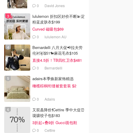
0
David Jones
lululemon 折扣区好价不断💫淀
粉蓝皮肤衣$199
Curved 磁吸包$69
0
lululemon AU
Bernardelli 八月大促📢拉夫劳
伦衬衫$51🐎麻花毛衣$105
直接4.5折！TB四杠卫衣$481
0
Bernardelli
adairs本季焕新家饰精选
橄榄棕榈绗缝被套套装 $2
0
Adairs
又双叒降价❗️Cettire 季中大促⏰
珑骧饺子包$183
3折起+叠9折 Gucci面包鞋
$991
0
Cettire