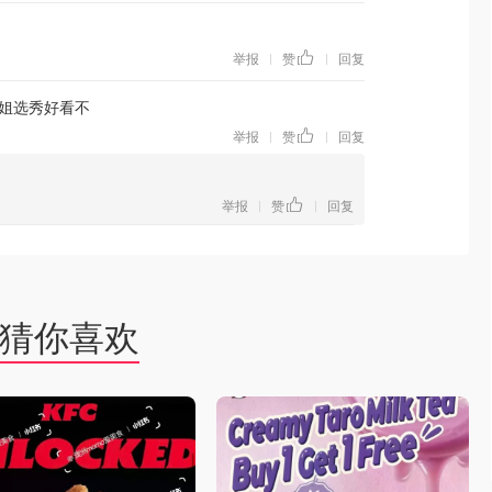
举报
赞
回复
|
|
姐选秀好看不
举报
赞
回复
|
|
举报
赞
回复
|
|
猜你喜欢