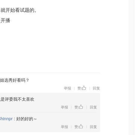
餐就开始看试题的。
姐开播
姐选秀好看吗？
举报
赞
回复
|
|
就是评委我不太喜欢
举报
赞
回复
|
|
hinnpr
:
好的好的～
举报
赞
回复
|
|