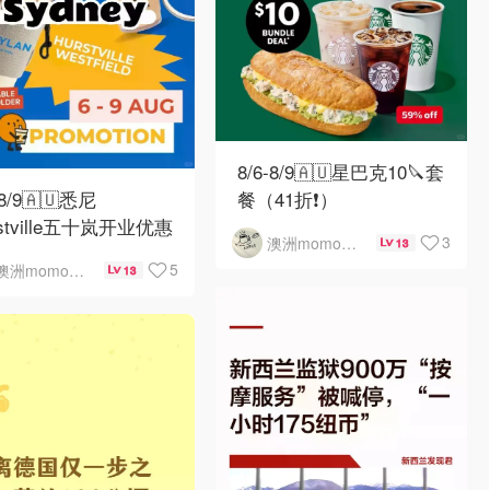
8/6-8/9🇦🇺星巴克10🔪套
-8/9🇦🇺悉尼
餐（41折❗）
rstville五十岚开业优惠
3
澳洲momo爱吃
13
5
澳洲momo爱吃
13