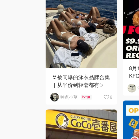
8月
KF
👙被问爆的泳衣品牌合集
｜从平价到轻奢都有✨
6
种点小草
16