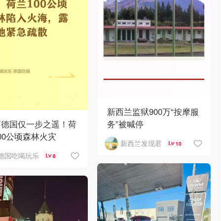
新西兰监狱900万“按摩服
离德国仅一步之遥！荷
务”被喊停
00公顷森林火灾
新西兰发现君
10
德国吃喝玩乐
8