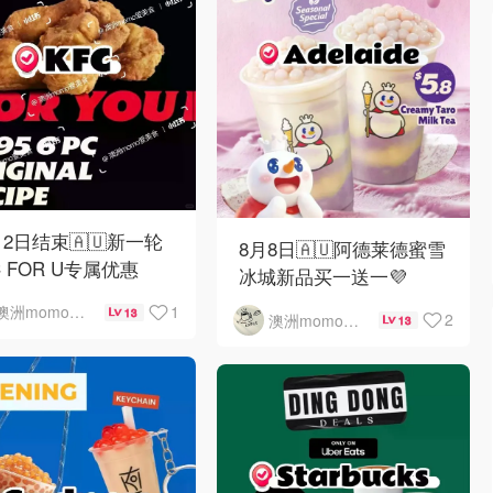
12日结束🇦🇺新一轮
8月8日🇦🇺阿德莱德蜜雪
C FOR U专属优惠
冰城新品买一送一💜
1
澳洲momo爱吃
13
2
澳洲momo爱吃
13