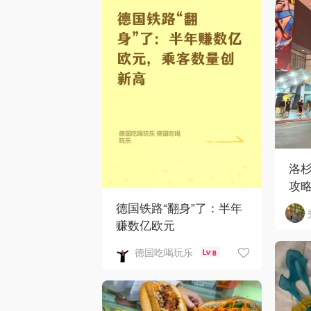
洛
攻
德国铁路“翻身”了：半年
赚数亿欧元
德国吃喝玩乐
8