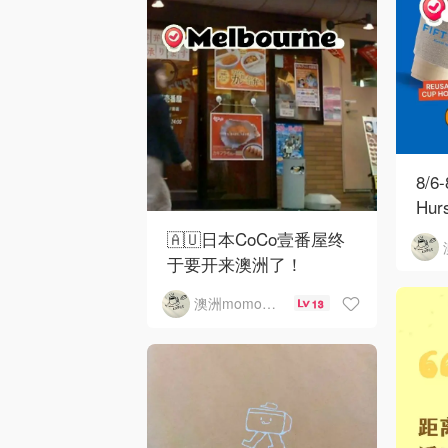
8/6
Hu
🇦🇺日本CoCo壹番屋终
于要开来澳洲了！
澳洲momo爱吃
13