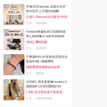
手慢无💥Harrods 圣诞日历开
售🚨到手上万❗️抢到就赚❗️
2.3折→Revive/法尔曼等1件回
本！
0
Harrods
Farfetch终极狂欢💥加鹅羽绒
背心$496🐎小马标毛衣$249
3折起+叠8折😱
0
Farfetch
不整虚的❗️七夕送黄金😍周生生
私促8.8折+独家赠礼
抽奖🎁雪纳瑞黄金转运珠
1
周生生
ICONIC 周促更新💓Lioness小
鹿裤$66 COS芭蕾鞋$153
7.5折 拉夫劳伦老干部夹克
$419
0
THE ICONIC