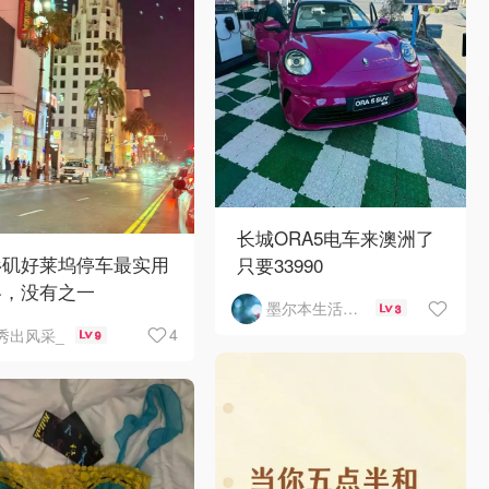
长城ORA5电车来澳洲了
杉矶好莱坞停车最实用
只要33990
略，没有之一
墨尔本生活指南
3
4
秀出风采_
9