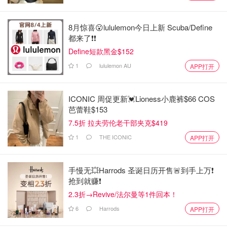
8月惊喜😮lululemon今日上新 Scuba/Define
都来了❗️❗️
Define短款黑金$152
1
lululemon AU
APP打开
ICONIC 周促更新💓Lioness小鹿裤$66 COS
芭蕾鞋$153
7.5折 拉夫劳伦老干部夹克$419
1
THE ICONIC
APP打开
手慢无💥Harrods 圣诞日历开售🚨到手上万❗️
抢到就赚❗️
2.3折→Revive/法尔曼等1件回本！
6
Harrods
APP打开