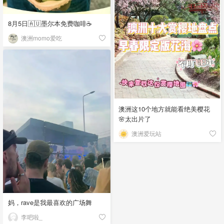
8月5日🇦🇺墨尔本免费咖啡☕
澳洲momo爱吃
澳洲这10个地方就能看绝美樱花
🌸太出片了
澳洲爱玩站
妈，rave是我最喜欢的广场舞
李吧啦_