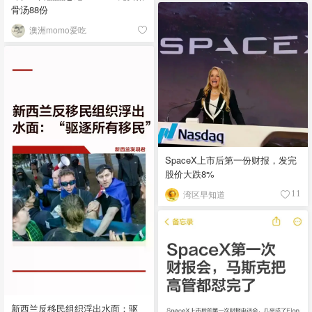
骨汤88份
澳洲momo爱吃
SpaceX上市后第一份财报，发完
股价大跌8%
湾区早知道
11
新西兰反移民组织浮出水面：驱