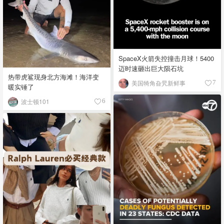
SpaceX火箭失控撞击月球！5400
迈时速砸出巨大陨石坑
热带虎鲨现身北方海滩！海洋变
美国犄角旮旯新鲜事
7
暖实锤了
波士顿101
6