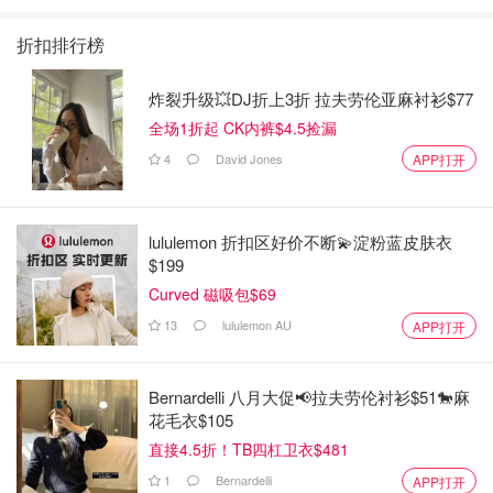
折扣排行榜
炸裂升级💥DJ折上3折 拉夫劳伦亚麻衬衫$77
全场1折起 CK内裤$4.5捡漏
4
David Jones
APP打开
lululemon 折扣区好价不断💫淀粉蓝皮肤衣
$199
Curved 磁吸包$69
13
lululemon AU
APP打开
Bernardelli 八月大促📢拉夫劳伦衬衫$51🐎麻
花毛衣$105
直接4.5折！TB四杠卫衣$481
1
Bernardelli
APP打开