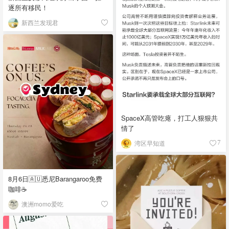
逐所有移民！
新西兰发现君
SpaceX高管吃瘪，打工人狠狠共
情了
湾区早知道
7
8月6日🇦🇺悉尼Barangaroo免费
咖啡☕
澳洲momo爱吃