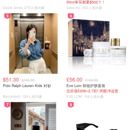
50ml单买都要$502？！
David Jones
275人感兴趣
Sasa AU
252人感兴趣
5
6
$51.30
£56.00
$103.00
£140.00
Polo Ralph Lauren Kids 衬衫
Eve Lom 卸妆护肤套装
总价值£206=2.7折! 闭眼冲这套
Bernardelli
164人感兴趣
EVE LOM
164人感兴趣
7
8