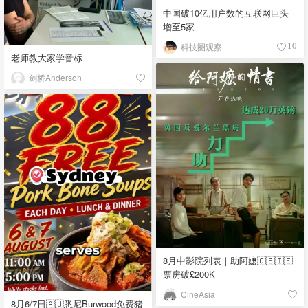
中国破10亿用户数的互联网巨头
增至5家
科技圈观察
10
老师教大家学音标
剑桥Anderson
8月中影院列表｜助阿嬷🇬🇧🇮🇪
票房破£200K
CineAsia
8月6/7日🇦🇺悉尼Burwood免费猪