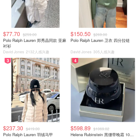
$77.70
$150.50
$259.00
$269.00
Polo Ralph Lauren 郑秀晶同款 亚麻
Polo Ralph Lauren 卫衣 四分拉链
衬衫
David Jones
2132人感兴趣
David Jones
305人感兴趣
3
4
$237.30
$598.89
$419.00
$1069.02
Polo Ralph Lauren 羽绒马甲
Helena Rubinstein 黑绷带晚霜 100ml