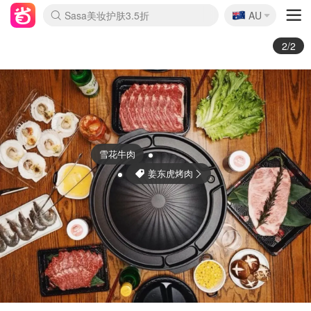
🇦🇺
Sasa美妆护肤3.5折
AU
lululemon本周上新
SSENSE年中3折
FreshBeauty好价汇总
Cettire降价+叠9折
Farfetch折上8折
WWS Coles超市实拍
viagogo二手票捡漏
Myer清仓1折起
The Outnet奢牌1折起
David Jones 3折起
Flannels大牌1折
Perfumes Club护肤1折
AMIRO返校季6.2折
Oweek抽奖送Airpods
Amazon折扣汇总
eToro入金$200送$50
Amazon数码好物
ICONIC本周7.5折
ThedoubleF高奢地板价
Moose Knuckles 6折
丝芙兰5折起
EUFY官网3.7折起
Selenichast首饰2折
Trip机票酒店促销
YSL送5件彩妆礼
Amazon家居好物
BIGBANG巡演开票
David Jones时尚3折
Amazon美妆护肤
雅漾大喷$8
过敏原检测盒$33
伊索独家赠50ml沐浴露
科颜氏送高保湿面霜
CW药房打折海报
SEALIFE海洋馆门票6折
丝塔芙大白罐$16
订阅Newsletter送香薰
Cult Beauty 6.8折
Harrods圣诞日历2.3折
LN-CC奢牌私促3折
d'Alba空姐喷雾$16
EVE LOM套装逆天2折
Bernardelli独家4折
Adore Beauty 6折起
CT圣诞日历
Mytheresa奢品2.7折
1/2
Guerlain 娇兰
小不列颠晒晒君
奇异果
我咬了一口看看里面开心果