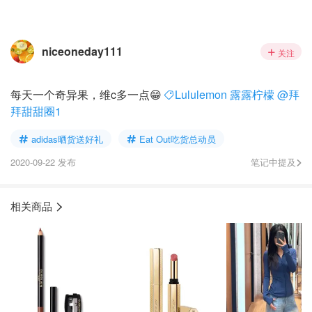
niceoneday111
关注
每天一个奇异果，维c多一点😁
Lululemon 露露柠檬
@拜
拜甜甜圈1
adidas晒货送好礼
Eat Out吃货总动员
2020-09-22 发布
笔记中提及
相关商品