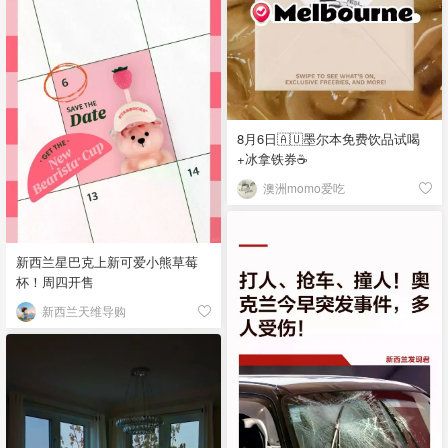
8月6日🇦🇺墨尔本免费饮品试喝
+冰拿铁券☕
澳洲momo爱吃
新西兰星巴克上新可爱小熊草莓
杯！周四开售
新西兰天维导购