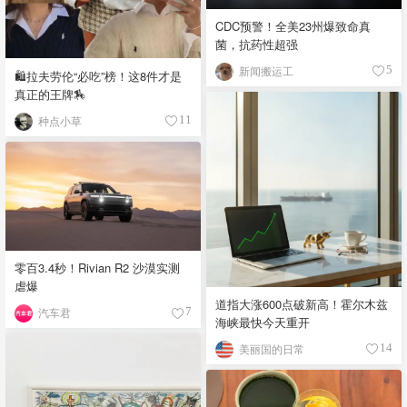
CDC预警！全美23州爆致命真
菌，抗药性超强
新闻搬运工
5
🛍️拉夫劳伦“必吃”榜！这8件才是
真正的王牌🏇
种点小草
11
零百3.4秒！Rivian R2 沙漠实测
虐爆
道指大涨600点破新高！霍尔木兹
汽车君
7
海峡最快今天重开
美丽国的日常
14