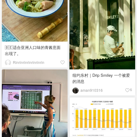
🇧🇪适合亚洲人口味的青酱意面
出现了。
Rinrinrinrinrinrinrin
纽约东村｜Drip Smiley 一个被爱
的消息
aman910316
6