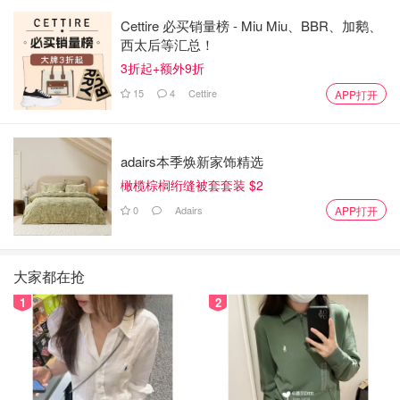
Cettire 必买销量榜 - Miu Miu、BBR、加鹅、
西太后等汇总！
3折起+额外9折
15
4
Cettire
APP打开
adairs本季焕新家饰精选
橄榄棕榈绗缝被套套装 $2
0
Adairs
APP打开
大家都在抢
1
2