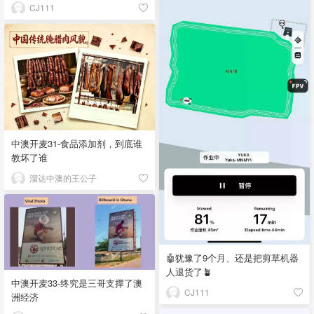
CJ111
中澳开麦31-食品添加剂，到底谁
教坏了谁
溜达中澳的王公子
🤖犹豫了9个月、还是把剪草机器
人退货了🪴
中澳开麦33-终究是三哥支撑了澳
CJ111
洲经济