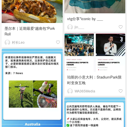
vtg分享*iconic by ___
jin___
墨尔本｜近期最爱“越南包”Pork
Roll
村长Leo
珀斯的小意大利：StadiumPark限
时变身五晚
WA365Media