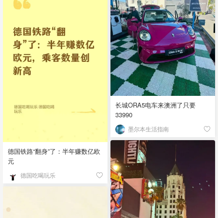
长城ORA5电车来澳洲了只要
33990
墨尔本生活指南
德国铁路“翻身”了：半年赚数亿欧
元
德国吃喝玩乐