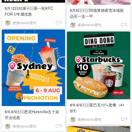
8月12日结束🇦🇺新一轮KFC
8月8日🇦🇺阿德莱德蜜雪冰城新
FOR U专属优惠
品买一送一💜
澳洲momo爱吃
1
澳洲momo爱吃
2
8/6-8/9🇦🇺星巴克10🔪套餐（41
折❗）
8/6-8/9🇦🇺悉尼Hurstville五十岚
开业优惠
澳洲momo爱吃
3
澳洲momo爱吃
5