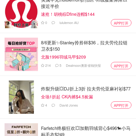
接近半价
速抢！胡桃棕Dfine连帽$144
0
lululemon AU
APP打开
8/6更新✨Stanley拎拎杯$36，拉夫劳伦拉链
卫衣$150
北脸1996羽绒马甲$209
214
5
Dealmoon澳新省钱快报
APP打开
炸裂升级💥DJ折上3折 拉夫劳伦亚麻衬衫$77
全场1折起 CK内裤$4.5捡漏
4
David Jones
APP打开
Farfetch终极狂欢💥加鹅羽绒背心$496🐎小马
标毛衣$249