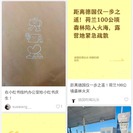
距离德国仅一步之遥！荷兰100公
顷森林火灾
在小红书纽约办公室给小红书庆
生！
德国吃喝玩乐
suewang__
1