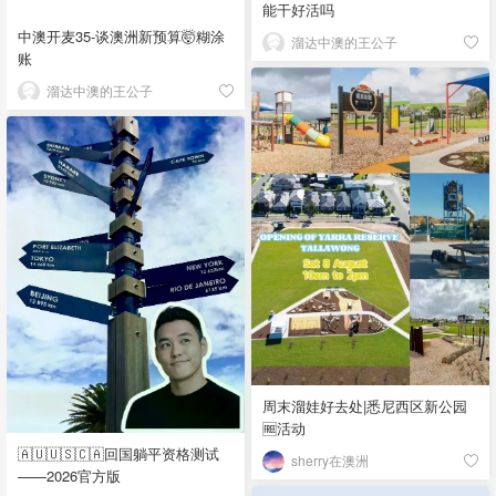
能干好活吗
中澳开麦35-谈澳洲新预算🤯糊涂
溜达中澳的王公子
账
溜达中澳的王公子
周末溜娃好去处|悉尼西区新公园
🆓活动
🇦🇺🇺🇸🇨🇦回国躺平资格测试
sherry在澳洲
——2026官方版