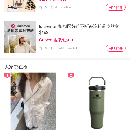
15
4
Cettire
APP打开
lululemon 折扣区好价不断💫淀粉蓝皮肤衣
$199
Curved 磁吸包$69
13
lululemon AU
APP打开
大家都在抢
1
2