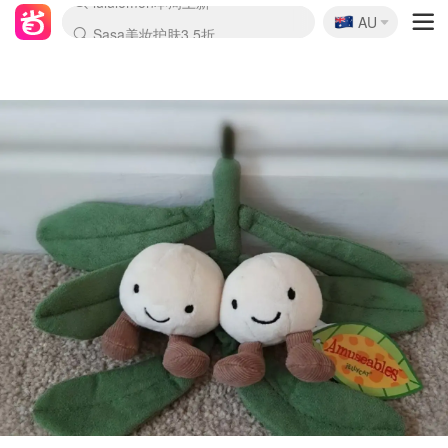
🇦🇺
Sasa美妆护肤3.5折
AU
lululemon本周上新
SSENSE年中3折
FreshBeauty好价汇总
Cettire降价+叠9折
Farfetch折上8折
WWS Coles超市实拍
viagogo二手票捡漏
Myer清仓1折起
The Outnet奢牌1折起
David Jones 3折起
Flannels大牌1折
Perfumes Club护肤1折
AMIRO返校季6.2折
Oweek抽奖送Airpods
Amazon折扣汇总
eToro入金$200送$50
Amazon数码好物
ICONIC本周7.5折
ThedoubleF高奢地板价
Moose Knuckles 6折
丝芙兰5折起
EUFY官网3.7折起
Selenichast首饰2折
Trip机票酒店促销
YSL送5件彩妆礼
Amazon家居好物
BIGBANG巡演开票
David Jones时尚3折
Amazon美妆护肤
雅漾大喷$8
过敏原检测盒$33
伊索独家赠50ml沐浴露
科颜氏送高保湿面霜
SEALIFE海洋馆门票6折
丝塔芙大白罐$16
订阅Newsletter送香薰
Cult Beauty 6.8折
Harrods圣诞日历2.3折
LN-CC奢牌私促3折
d'Alba空姐喷雾$16
EVE LOM套装逆天2折
Bernardelli独家4折
Adore Beauty 6折起
CT圣诞日历
Mytheresa奢品2.7折