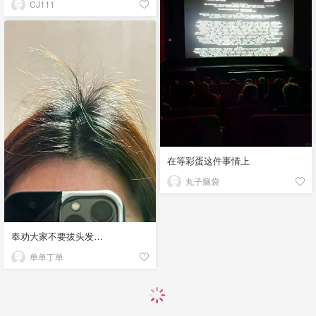
CJ111
在等彩蛋这件事情上
丸子脑袋
奉劝大家不要拔头发…
单单丁单