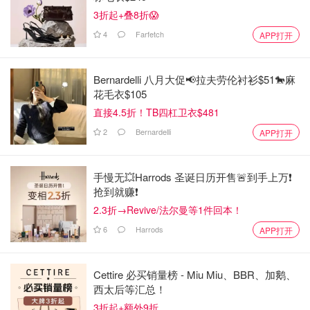
3折起+叠8折😱
4
Farfetch
APP打开
Bernardelli 八月大促📢拉夫劳伦衬衫$51🐎麻
花毛衣$105
直接4.5折！TB四杠卫衣$481
2
Bernardelli
APP打开
手慢无💥Harrods 圣诞日历开售🚨到手上万❗️
抢到就赚❗️
2.3折→Revive/法尔曼等1件回本！
6
Harrods
APP打开
Cettire 必买销量榜 - Miu Miu、BBR、加鹅、
西太后等汇总！
3折起+额外9折