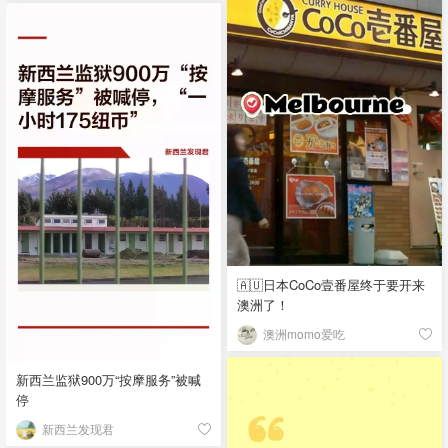
🇦🇺日本CoCo壹番屋终于要开来
澳洲了！
澳洲momo爱吃
新西兰监狱900万“按摩服务”被喊
停
新西兰发现君