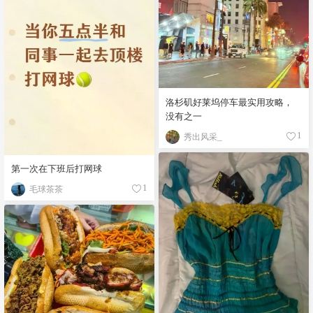
洛杉矶好莱坞停车最实用攻略，
没有之一
秀出风采_
1
第一次在下班后打网球
毛球茶茶
1