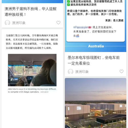
澳洲男子遛狗不拴绳，华人提醒
遭种族歧视！
澳洲印象
墨尔本电车惊现图钉，坐电车前
一定先看座位
澳洲印象