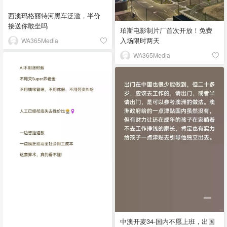
西澳玛格丽特河黑车泛滥，半价
接送你敢坐吗
珀斯电影制片厂首次开放！免费
入场限时两天
WA365Media
WA365Media
中澳开麦34-国内不愿上班，出国