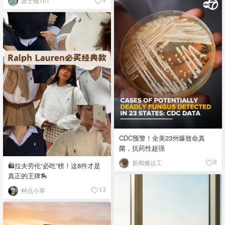
波士顿101
CDC预警！全美23州爆致命真
菌，抗药性超强
新闻搬运工
8
🛍️拉夫劳伦“必吃”榜！这8件才是
真正的王牌🏇
种点小草
13