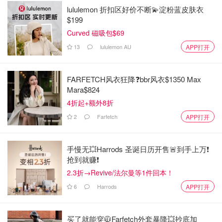
lululemon 折扣区好价不断💫淀粉蓝皮肤衣
$199
Curved 磁吸包$69
13
lululemon AU
APP打开
FARFETCH风衣狂降❓bbr风衣$1350 Max
Mara$824
4折起+额外8折
2
Farfetch
APP打开
手慢无💥Harrods 圣诞日历开售🚨到手上万❗️
抢到就赚❗️
2.3折→Revive/法尔曼等1件回本！
6
Harrods
APP打开
买了就能穿🧥Farfetch外套暴降💥抄底加