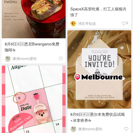
SpaceX高管吃瘪，打工人狠狠共
情了
湾区早知道
9
8月6日🇦🇺悉尼Barangaroo免费
咖啡☕
澳洲momo爱吃
8月6日🇦🇺墨尔本免费饮品试喝
+冰拿铁券☕
澳洲momo爱吃