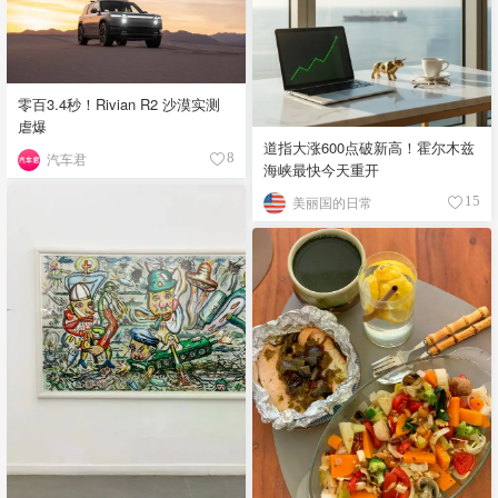
零百3.4秒！Rivian R2 沙漠实测
虐爆
道指大涨600点破新高！霍尔木兹
汽车君
8
海峡最快今天重开
美丽国的日常
15