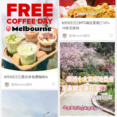
8月5日🇦🇺KFC疯狂星期三10🔪
10块无骨鸡
澳洲momo爱吃
8月5日🇦🇺墨尔本免费咖啡☕
澳洲momo爱吃