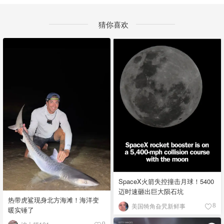
猜你喜欢
SpaceX火箭失控撞击月球！5400
迈时速砸出巨大陨石坑
热带虎鲨现身北方海滩！海洋变
美国犄角旮旯新鲜事
8
暖实锤了
9