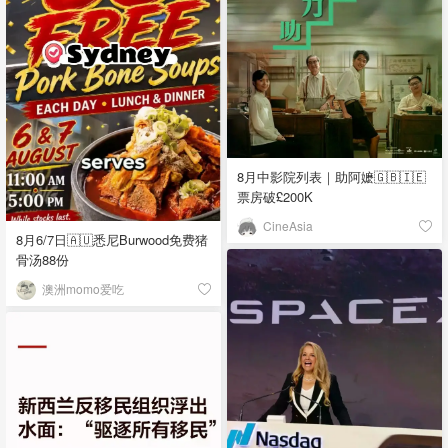
8月中影院列表｜助阿嬷🇬🇧🇮🇪
票房破£200K
CineAsia
8月6/7日🇦🇺悉尼Burwood免费猪
骨汤88份
澳洲momo爱吃