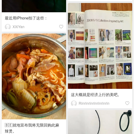
最近用iPhone拍了这些：
XXiYan
这大概就是经济上行的美吧。
Rinrinrinrinrinrinrin
🇧🇪就地宣布我将无限回购此麻
辣烫。