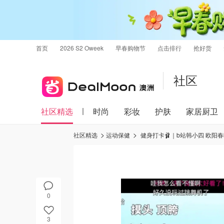
首页
2026 S2 Oweek
早春购物节
点击排行
抢好货
社区
社区精选
时尚
彩妆
护肤
家居厨卫
社区精选
运动保健
健身打卡🩰｜b站韩小四 欧阳
0
3