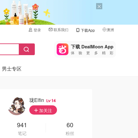
联系我们
澳洲
登录
下载App
🇺🇸
美国
下载 DealMoon App
体验更多精彩
🇨🇳
中国
男士专区
🇨🇦
加拿大
🇬🇧
英国
🇩🇪
德国
珑Elfin
14
🇫🇷
加关注
法国
🇮🇹
941
60
意大利
笔记
粉丝
🇦🇺
澳洲