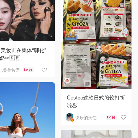
美妆正在集体“韩化”
⁉️👀🇰🇷
1
北美美妆君
21
Costco这款日式煎饺打折
啦🥟
快乐的天使1963
19