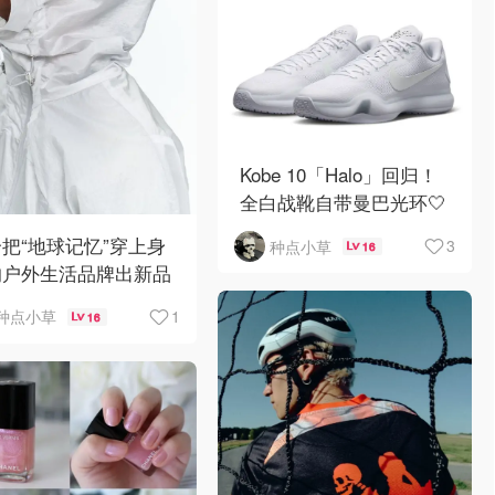
Kobe 10「Halo」回归！
全白战靴自带曼巴光环🤍
🏀
把“地球记忆”穿上身
3
种点小草
16
的户外生活品牌出新品
！🌍🪨
1
种点小草
16