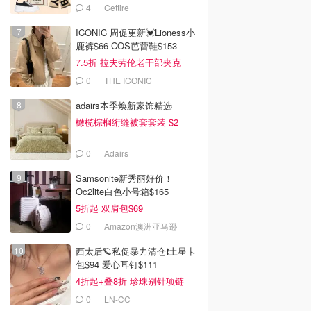
4
Cettire
ICONIC 周促更新💓Lioness小
鹿裤$66 COS芭蕾鞋$153
7.5折 拉夫劳伦老干部夹克
$419
0
THE ICONIC
adairs本季焕新家饰精选
橄榄棕榈绗缝被套套装 $2
0
Adairs
Samsonite新秀丽好价！
Oc2lite白色小号箱$165
5折起 双肩包$69
0
Amazon澳洲亚马逊
西太后🪐私促暴力清仓❗土星卡
包$94 爱心耳钉$111
4折起+叠8折 珍珠别针项链
$196
0
LN-CC