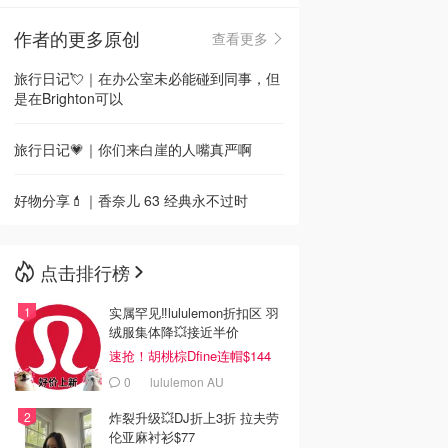
作者的更多原创
查看更多
🇳🇿
新西兰
旅行日记💘｜在办公室未必能碰到同事，但
是在Brighton可以
旅行日记💗｜你们来白崖的人嘴真严啊
好物分享💄｜香奈儿 63 经典永不过时
点击排行榜
实属罕见‼️lululemon折扣区 羽
绒服集体降💥接近半价
速抢！胡桃棕Dfine连帽$144
0
lululemon AU
炸裂升级💥DJ折上3折 拉夫劳
伦亚麻衬衫$77