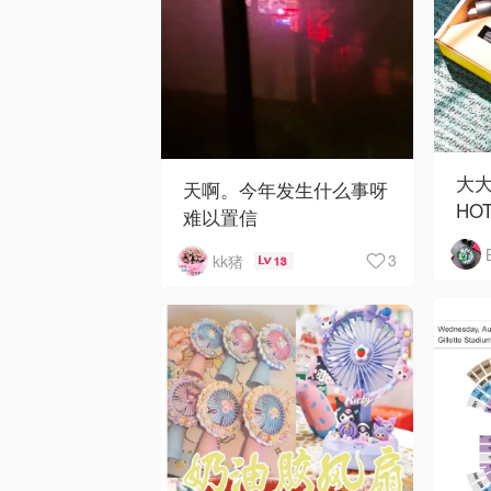
大大
天啊。今年发生什么事呀
HO
难以置信
3
kk猪
13