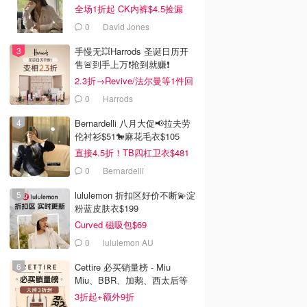
全场1折起 CK内裤$4.5捡漏
0
David Jones
手慢无💥Harrods 圣诞日历开
售🚨到手上万❗️抢到就赚❗️
2.3折→Revive/法尔曼等1件回
本！
0
Harrods
Bernardelli 八月大促📢拉夫劳
伦衬衫$51🐎麻花毛衣$105
直接4.5折！TB四杠卫衣$481
0
Bernardelli
lululemon 折扣区好价不断💫淀
粉蓝皮肤衣$199
Curved 磁吸包$69
0
lululemon AU
Cettire 必买销量榜 - Miu
Miu、BBR、加鹅、西太后等
汇总！
3折起+额外9折