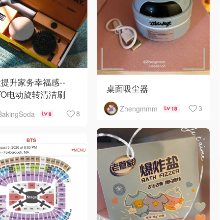
提升家务幸福感--
桌面吸尘器
TO电动旋转清洁刷
3
Zhengmmm
13
8
BakingSoda
8