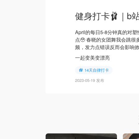
健身打卡🩰｜b
April的每日5-8分钟真
点🥹 春晓的女团舞我会跳
频，发力点错误反而会影响效果
一起变美变漂亮
14天自律打卡
2023-05-19 发布