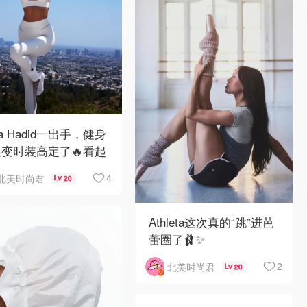
lla Hadid一出手，健身
变时装高定了🔥看起
高级的不行❣️
4
北美时尚君
20
Athleta这次真的“跳”进芭
蕾圈了🩰✨
2
北美时尚君
20