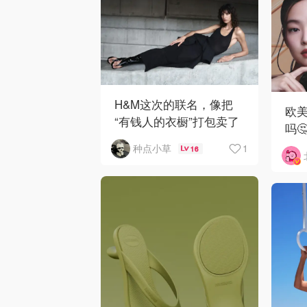
H&M这次的联名，像把
欧美
“有钱人的衣橱”打包卖了
吗🤔
😂...🖤
1
种点小草
16