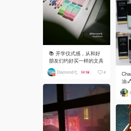
📚 开学仪式感，从和好
朋友们约好买一样的文具
开始✨
4
Diamond七
Ch
19
油