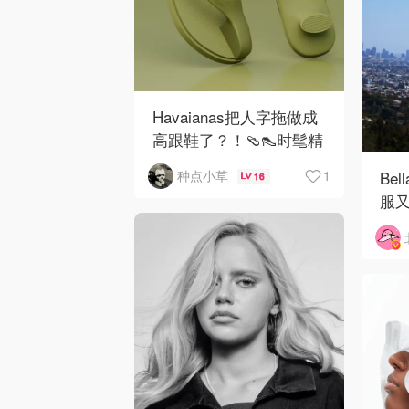
Havaianas把人字拖做成
高跟鞋了？！🩴👠时髦精
的必备单品吧！
1
Be
种点小草
16
服又
来就