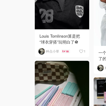
Louis Tomlinson算是把
“球衣穿搭”玩明白了⚽️
🌹！
1
种点小草
一个
16
了
了啦