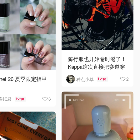
骑行服也开始卷时髦了！
Kappa这次直接把赛道穿
搭带上街🚴🔥
anel 26 夏季限定指甲
2
种点小草
16

6
猴纸君
18