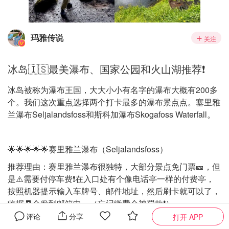
玛雅传说
关注
冰岛🇮🇸最美瀑布、国家公园和火山湖推荐❗️
冰岛被称为瀑布王国，大大小小有名字的瀑布大概有200多
个。我们这次重点选择两个打卡最多的瀑布景点点。塞里雅
兰瀑布Seljalandsfoss和斯科加瀑布Skogafoss Waterfall。
🌟🌟🌟🌟🌟赛里雅兰瀑布（Seljalandsfoss）
推荐理由：赛里雅兰瀑布很独特，大部分景点免门票🎫，但
是⚠️需要付停车费❗️在入口处有个像电话亭一样的付费亭，
按照机器提示输入车牌号、邮件地址，然后刷卡就可以了，
收据🧾会发到邮箱中。（忘记缴费会被罚款❗️）
评论
分享
打开 APP
赛里雅兰瀑布备受游客喜爱，因为除了可以正面欣赏。可以