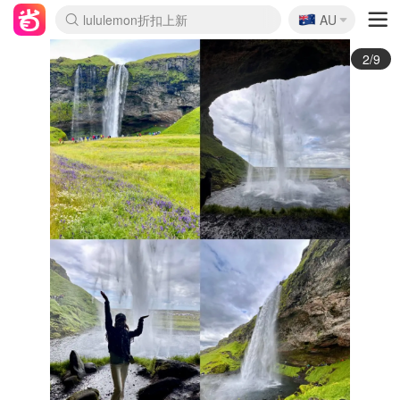
lululemon折扣上新
🇦🇺
AU
Sasa美妆护肤3.5折
SSENSE年中2.5折
FreshBeauty好价汇总
Cettire降价+叠9折
WWS Coles超市实拍
viagogo二手票捡漏
Myer超级周末
The Outnet奢牌1折起
David Jones 3折起
Flannels大牌1折
Perfumes Club护肤1折
AMIRO面罩$251
Amazon折扣汇总
eToro入金$200送$50
Amazon数码好物
ICONIC本周7.5折
ThedoubleF高奢地板价
Moose Knuckles 6折
丝芙兰5折起
EUFY摄像头$98
Selenichast首饰2折
Trip机票酒店促销
YSL送5件彩妆礼
Amazon家居好物
Amazon美妆护肤
雅漾大喷$8
过敏原检测盒$33
伊索独家赠50ml沐浴露
科颜氏高保湿面霜$29
SEALIFE海洋馆门票6折
丝塔芙大白罐$16
订阅Newsletter送香薰
Cult Beauty 6.8折
Harrods圣诞日历$525
LN-CC奢牌私促3折
d'Alba空姐喷雾$16
EVE LOM套装£56
Bernardelli独家4折
Adore Beauty 6折起
CT圣诞日历
Mytheresa奢品2.7折
Luxury Escapes 9折
Currentbody美容仪$881
MOON Garden Live
Roborock扫地机$649
Tingo Life水杯$24
Valentino官网5折
CR洗护套装$23
修丽可4件套$159
Myer彩妆2件7折
GANNI官网4.5折
Stylevana韩妆4折
Tessabit高奢8.5折
OGX洗发水$11
Amazon阿德莱德次日达
卡诗8.5折+赠礼
Philips Hue灯具8折
2/9