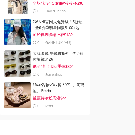
全场1折起 Stanley拎拎杯$36
0
David Jones
GANNI官网大促升级！5折起
+叠9折💥明星同款$100+起
🎀经典蝴蝶结上衣$132
0
GANNI UK (AU)
大牌眼镜/墨镜骨折价‼️巴宝莉
素颜镜$126
低至1折！Dior墨镜$301
0
Jomashop
Myer彩妆2件7折💄YSL、阿玛
尼、Prada
兰蔻持妆粉底液$44
0
Myer