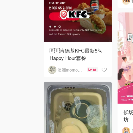
🇦🇺肯德基KFC最新5🔪
Happy Hour套餐
澳洲momo爱吃
13
候
坊