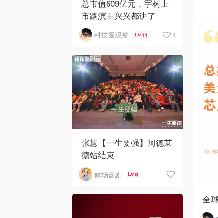
总市值609亿元，宇树上
市路演王兴兴都讲了
4
科技圈观察
11
张慧【一生要强】阿德莱
德站结束
候场喜剧
9
全