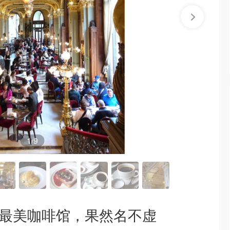
1
/9
球最美咖啡馆，果然名不虚