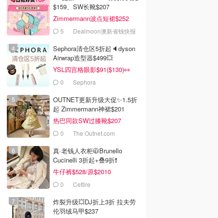
$159、SW长靴$207
Zimmermann波点短裙$252
5
Dealmoon澳新省钱快报
Sephora清仓区5折起🔈dyson
Airwrap造型器$499💥
YSL四宫格眼影$91($130)👀
0
Sephora
OUTNET更新升级大促✨1.5折
起 Zimmermann神裙$201
热巴同款SW过膝靴$207
0
The Outnet.com
真·老钱人衣柜🧥Brunello
Cucinelli 3折起+叠9折❗️
牛仔裤$528/原$2010
0
Cettire
炸裂升级💥DJ折上3折 拉夫劳
伦羽绒马甲$237