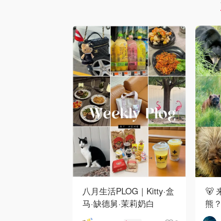
八月生活PLOG｜Kitty·盒
🐻
马·缺德舅·茉莉奶白
熊
·Costco·Wendy's
下