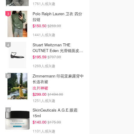
1761人感兴趣
Polo Ralph Lauren 卫衣 四分
拉链
$150.50
$269.00
1441人感兴趣
Stuart Weitzman THE
OUTNET Eden 光滑镜面皮芭
蕾平底鞋
$195.59
$707.00
1269人感兴趣
Zimmermann 印花亚麻露背中
长连衣裙
出片神裙
$299.00
$1494.00
1251人感兴趣
SkinCeuticals A.G.E.眼霜
15ml
$140.00
$175.00
1101人感兴趣