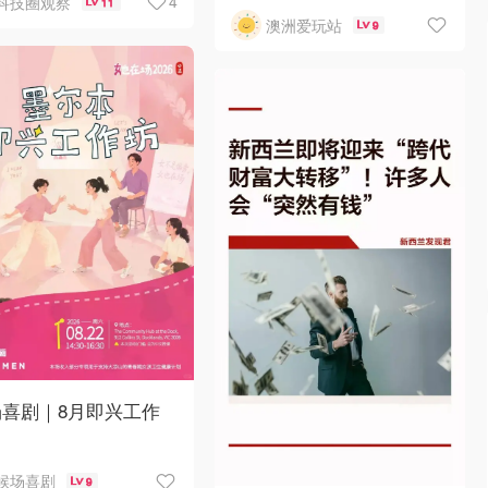
4
科技圈观察
11
澳洲爱玩站
9
场喜剧｜8月即兴工作
候场喜剧
9