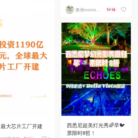
澳洲momo爱吃
13
西悉尼超美灯光秀🌈早🐦
球最大芯片工厂开建
票限时8哲！