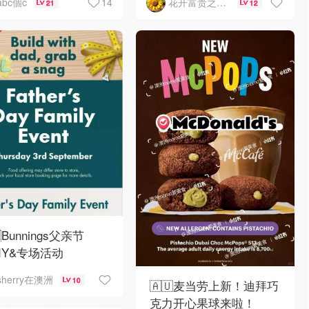
14
abc個c
花开富贵之Mo个Mo
21
12
Bunnings父亲节
DIY&专场活动
sherry在澳洲
10
🇦🇺麦当劳上新！迪拜巧
克力开心果球来啦！