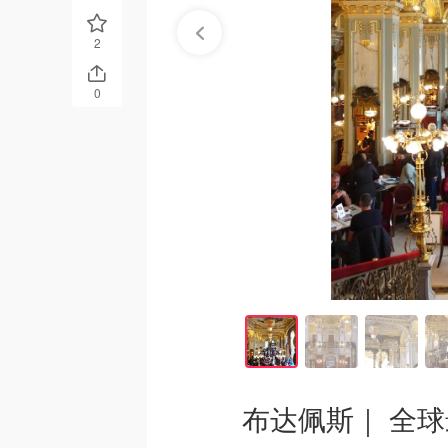
2
0
布达佩斯｜ 全