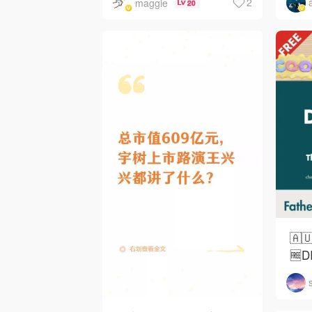
2
maggie
20
🇦
🆓