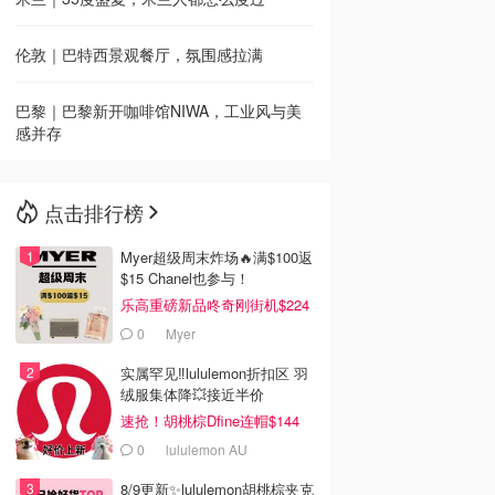
伦敦｜巴特西景观餐厅，氛围感拉满
巴黎｜巴黎新开咖啡馆NIWA，工业风与美
感并存
点击排行榜
Myer超级周末炸场🔥满$100返
$15 Chanel也参与！
乐高重磅新品咚奇刚街机$224
0
Myer
实属罕见‼️lululemon折扣区 羽
绒服集体降💥接近半价
速抢！胡桃棕Dfine连帽$144
0
lululemon AU
8/9更新✨lululemon胡桃棕夹克