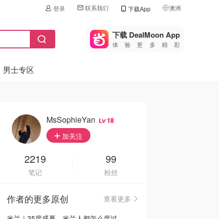
联系我们
澳洲
登录
下载App
🇺🇸
美国
下载 DealMoon App
体验更多精彩
🇨🇳
中国
男士专区
🇨🇦
加拿大
🇬🇧
英国
🇩🇪
德国
MsSophieYan
18
🇫🇷
加关注
法国
🇮🇹
2219
99
意大利
笔记
粉丝
🇦🇺
澳洲
作者的更多原创
查看更多
🇳🇿
新西兰
米兰｜35度盛夏，米兰人都怎么度过