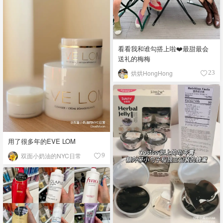
看看我和谁勾搭上啦❤️最甜最会
送礼的梅梅
烘烘HongHong
23
用了很多年的EVE LOM
双面小奶油的NYC日常
9