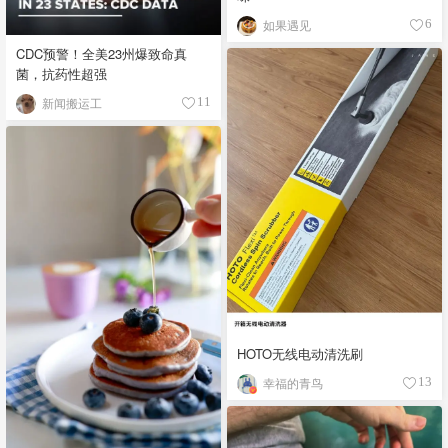
如果遇见
6
CDC预警！全美23州爆致命真
菌，抗药性超强
新闻搬运工
11
HOTO无线电动清洗刷
幸福的青鸟
13