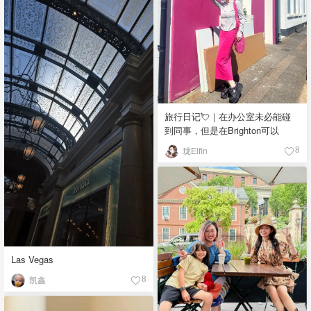
旅行日记💘｜在办公室未必能碰
到同事，但是在Brighton可以
珑Elfin
8
Las Vegas
凯鑫
8