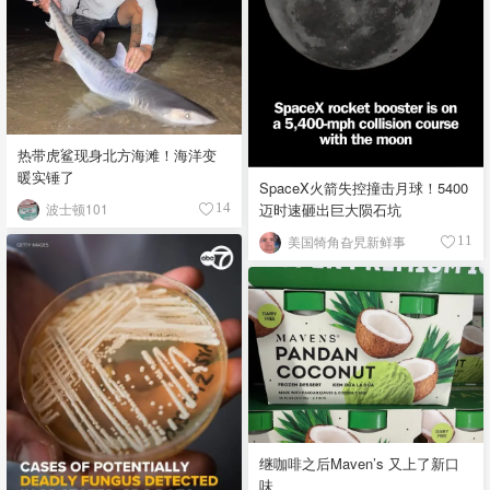
热带虎鲨现身北方海滩！海洋变
暖实锤了
SpaceX火箭失控撞击月球！5400
迈时速砸出巨大陨石坑
波士顿101
14
美国犄角旮旯新鲜事
11
继咖啡之后Maven’s 又上了新口
味