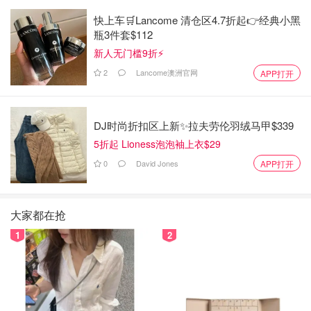
快上车🛒Lancome 清仓区4.7折起👉经典小黑
瓶3件套$112
新人无门槛9折⚡️
2
Lancome澳洲官网
APP打开
DJ时尚折扣区上新✨拉夫劳伦羽绒马甲$339
5折起 Lioness泡泡袖上衣$29
0
David Jones
APP打开
大家都在抢
1
2