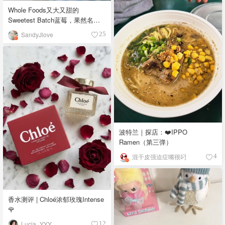
Whole Foods又大又甜的
Sweetest Batch蓝莓，果然名副
其实！
SandyJlove
25
波特兰｜探店：❤️IPPO
Ramen（第三弹）
混干皮强迫症嘴很叼
4
香水测评 | Chloé浓郁玫瑰Intense
🌹
Lucia_YYY
12