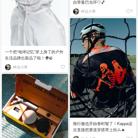
自带曼巴光环🤍🏀
种点小草
1
一个把“地球记忆”穿上身了的户外
生活品牌出新品了啦！🌍🪨
种点小草
骑行服也开始卷时髦了！Kappa这
次直接把赛道穿搭带上街🚴🔥