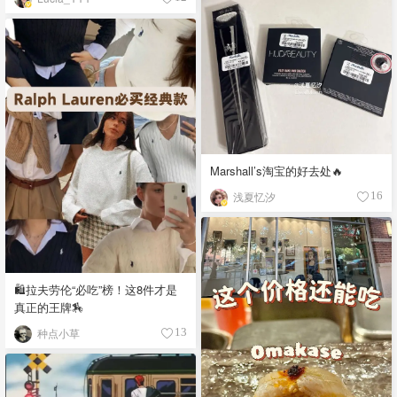
Marshall’s淘宝的好去处🔥
浅夏忆汐
16
🛍️拉夫劳伦“必吃”榜！这8件才是
真正的王牌🏇
种点小草
13