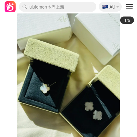
🇦🇺
Sasa美妆护肤3.5折
AU
lululemon本周上新
SSENSE年中3折
FreshBeauty好价汇总
Cettire降价+叠9折
Farfetch折上8折
WWS Coles超市实拍
viagogo二手票捡漏
Myer清仓1折起
The Outnet奢牌1折起
David Jones 3折起
Flannels大牌1折
Perfumes Club护肤1折
AMIRO返校季6.2折
Oweek抽奖送Airpods
Amazon折扣汇总
eToro入金$200送$50
Amazon数码好物
ICONIC本周7.5折
ThedoubleF高奢地板价
Moose Knuckles 6折
丝芙兰5折起
EUFY官网3.7折起
Selenichast首饰2折
Trip机票酒店促销
YSL送5件彩妆礼
Amazon家居好物
BIGBANG巡演开票
David Jones时尚3折
Amazon美妆护肤
雅漾大喷$8
过敏原检测盒$33
伊索独家赠50ml沐浴露
科颜氏送高保湿面霜
SEALIFE海洋馆门票6折
丝塔芙大白罐$16
订阅Newsletter送香薰
Cult Beauty 6.8折
Harrods圣诞日历2.3折
LN-CC奢牌私促3折
d'Alba空姐喷雾$16
EVE LOM套装逆天2折
Bernardelli独家4折
Adore Beauty 6折起
CT圣诞日历
Mytheresa奢品2.7折
2/5