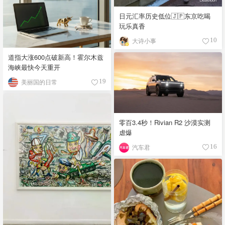
日元汇率历史低位🇯🇵东京吃喝
玩乐真香
大诗小事
10
道指大涨600点破新高！霍尔木兹
海峡最快今天重开
美丽国的日常
19
零百3.4秒！Rivian R2 沙漠实测
虐爆
汽车君
16