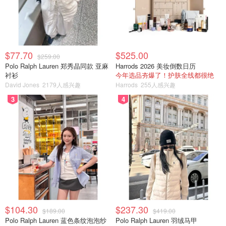
$77.70
$525.00
$259.00
Polo Ralph Lauren 郑秀晶同款 亚麻
Harrods 2026 美妆倒数日历
衬衫
今年选品夯爆了！护肤全线都很绝
David Jones
2179人感兴趣
Harrods
255人感兴趣
3
4
$104.30
$237.30
$189.00
$419.00
Polo Ralph Lauren 蓝色条纹泡泡纱
Polo Ralph Lauren 羽绒马甲