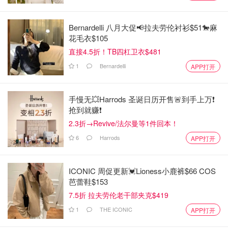
Bernardelli 八月大促📢拉夫劳伦衬衫$51🐎麻
花毛衣$105
直接4.5折！TB四杠卫衣$481
1
Bernardelli
APP打开
手慢无💥Harrods 圣诞日历开售🚨到手上万❗️
抢到就赚❗️
2.3折→Revive/法尔曼等1件回本！
6
Harrods
APP打开
ICONIC 周促更新💓Lioness小鹿裤$66 COS
芭蕾鞋$153
7.5折 拉夫劳伦老干部夹克$419
1
THE ICONIC
APP打开