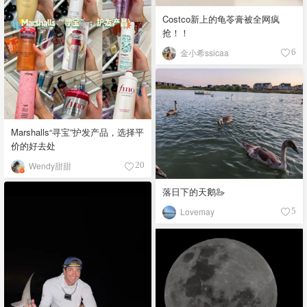
Costco新上的龟苓膏被全网疯
抢！！
金小希ssicaa
6
Marshalls“寻宝”护发产品，选择平
价的好去处
Wendy甜甜
20
落日下的天鹅🦢
Lovemay
5