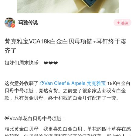
玛雅传说
关注
梵克雅宝VCA18k白金白贝母项链+耳钉终于凑
齐了
姐妹们周末快乐！❤️❤️❤️
这次意外收获了
Van Cleef & Arpels 梵克雅宝
18K白金白
贝母中号项链，竟然有货。之前去了很多家店都没有白金
款，只有黄金贝母。终于和我的白金耳钉配齐了一套。
🌟Vca单花白贝母中号项链：
相比黄金白贝母，我更喜欢白金白贝，单花的四叶草存在感
比较强，白贝母的光泽度和阳光下的泛彩好美，戴上给人一