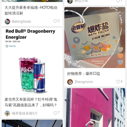
种点小草
1
大大提升家务幸福感--HOTO电动
旋转清洁刷
BakingSoda
5
好物推荐；爆炸💥盐
Zhengmmm
4
麦当劳又有新花样？红牛特调“鬼
马紫”高颜值新品来了，好喝吗？
喝草莓抹茶瘦5斤
7