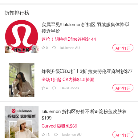
折扣排行榜
实属罕见‼️lululemon折扣区 羽绒服集体降💥
接近半价
速抢！胡桃棕Dfine连帽$144
0
lululemon AU
APP打开
炸裂升级💥DJ折上3折 拉夫劳伦亚麻衬衫$77
全场1折起 CK内裤$4.5捡漏
4
David Jones
APP打开
lululemon 折扣区好价不断💫淀粉蓝皮肤衣
$199
Curved 磁吸包$69
13
lululemon AU
APP打开