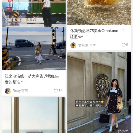
休斯顿必吃75美金Omakase！！
🇯🇵🐟
艾莫斯同学
6
江之电沿线｜🏀大声告诉我红头
发的是谁？！
Roxy克西
14