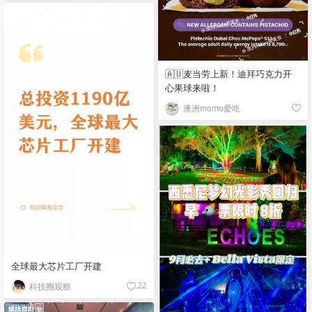
🇦🇺麦当劳上新！迪拜巧克力开
心果球来啦！
澳洲momo爱吃
全球最大芯片工厂开建
科技圈观察
22