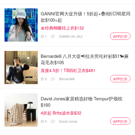
GANNI官网大促升级！5折起+叠9折💥明星同
款$100+起
🎀经典蝴蝶结上衣$132
1
GANNI UK (AU)
APP打开
Bernardelli 八月大促📢拉夫劳伦衬衫$51🐎麻
花毛衣$105
直接4.5折！TB四杠卫衣$481
3
Bernardelli
APP打开
David Jones家居精选好物 Tempur护颈枕
$160
4折起 Brita滤水壶$32
0
David Jones
APP打开