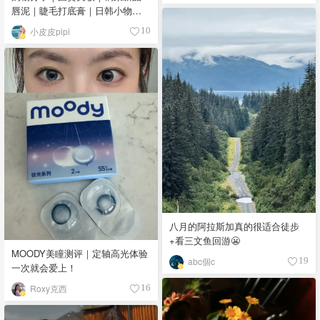
唇泥｜睫毛打底膏｜日韩小物｜
眼线笔｜美甲DIY💅
小皮皮pipi
10
八月的阿拉斯加真的很适合徒步
+看三文鱼回游😬
MOODY美瞳测评｜定轴高光体验
abc個c
19
一次就会爱上！
Roxy克西
16