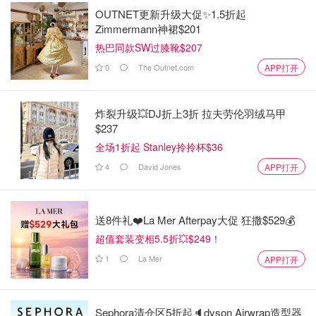
OUTNET更新升级大促✨1.5折起
Zimmermann神裙$201
热巴同款SW过膝靴$207
0
The Outnet.com
APP打开
炸裂升级💥DJ折上3折 拉夫劳伦羽绒马甲
$237
全场1折起 Stanley拎拎杯$36
4
David Jones
APP打开
送8件礼❤️La Mer Afterpay大促 狂撒$529💰
超值套装变相5.5折💥$249！
1
La Mer
APP打开
Sephora清仓区5折起🔈dyson Airwrap造型器