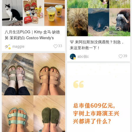
八月生活PLOG｜Kitty·盒马·缺德
舅·茉莉奶白·Costco·Wendy's
🐻 来阿拉斯加没偶遇熊？别急，
maggie
33
来这里补救一下！
abc個c
39