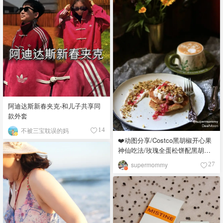
阿迪达斯新春夹克-和儿子共享同
款外套
不被三宝耽误的妈
14
❤️动图分享/Costco黑胡椒开心果
神仙吃法/玫瑰全蛋松饼配黑胡椒
开心果碎太惊艳😍
supermommy
27