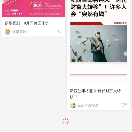
候场喜剧｜8月即兴工作坊
候场喜剧
新西兰即将迎来“跨代财富大转
移”！
新西兰发现君
2