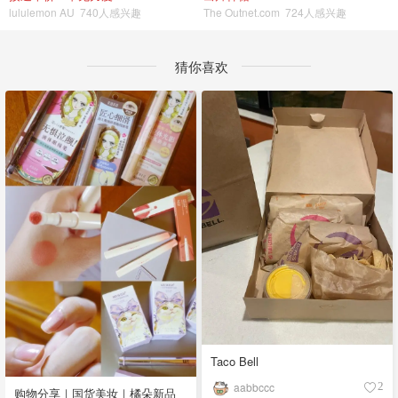
lululemon AU
740人感兴趣
The Outnet.com
724人感兴趣
猜你喜欢
Taco Bell
aabbccc
2
购物分享｜国货美妆｜橘朵新品