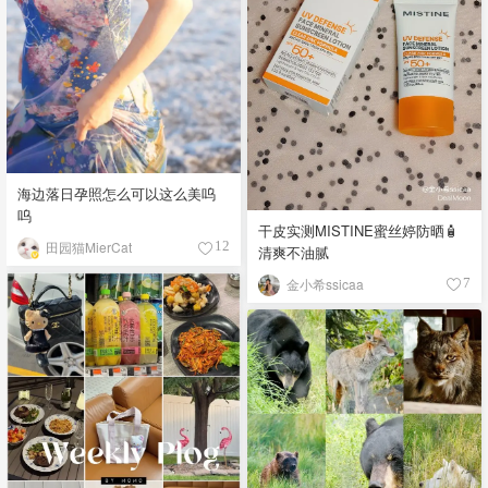
海边落日孕照怎么可以这么美呜
呜
干皮实测MISTINE蜜丝婷防晒🧴
田园猫MierCat
12
清爽不油腻
金小希ssicaa
7