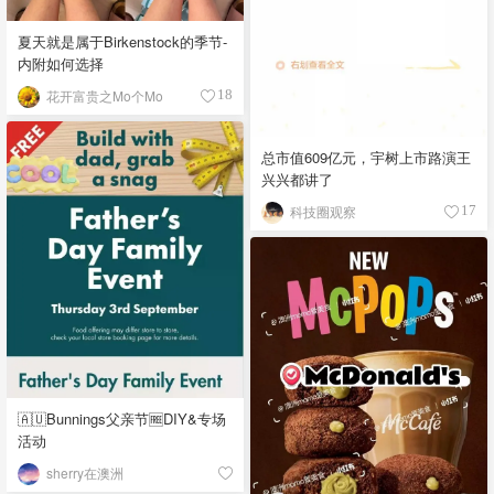
夏天就是属于Birkenstock的季节-
内附如何选择
花开富贵之Mo个Mo
18
总市值609亿元，宇树上市路演王
兴兴都讲了
科技圈观察
17
🇦🇺Bunnings父亲节🆓DIY&专场
活动
sherry在澳洲