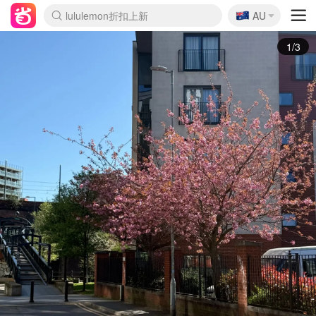
🇦🇺
Sasa美妆护肤3.5折
AU
lululemon折扣上新
SSENSE年中2.5折
FreshBeauty好价汇总
Cettire降价+叠9折
WWS Coles超市实拍
viagogo二手票捡漏
Myer折扣汇总
The Outnet奢牌1折起
David Jones 3折起
Flannels大牌1折
Perfumes Club护肤1折
AMIRO面罩$251
Amazon折扣汇总
eToro入金$200送$50
Amazon数码好物
ICONIC本周7.5折
ThedoubleF高奢地板价
Moose Knuckles 6折
EUFY摄像头$98
Selenichast首饰2折
Trip机票酒店促销
YSL送5件彩妆礼
Amazon家居好物
Amazon美妆护肤
雅漾大喷$8
过敏原检测盒$33
科颜氏高保湿面霜$29
SEALIFE海洋馆门票6折
丝塔芙大白罐$16
订阅Newsletter送香薰
Cult Beauty 6.8折
Harrods圣诞日历$525
LN-CC奢牌私促3折
d'Alba空姐喷雾$16
EVE LOM套装£56
Bernardelli独家4折
Adore Beauty 6折起
CT圣诞日历
Mytheresa奢品2.7折
Luxury Escapes 9折
Currentbody美容仪$881
MOON Garden Live
Roborock扫地机$649
Tingo Life水杯$24
Valentino官网5折
CR洗护套装$23
修丽可4件套$159
GANNI官网4.5折
Stylevana韩妆4折
Tessabit高奢8.5折
OGX洗发水$11
Amazon阿德莱德次日达
卡诗8.5折+赠礼
Philips Hue灯具8折
La Mer送8件礼值$529
2/3