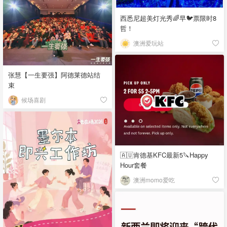
西悉尼超美灯光秀🌈早🐦票限时8
哲！
澳洲爱玩站
张慧【一生要强】阿德莱德站结
束
候场喜剧
🇦🇺肯德基KFC最新5🔪Happy
Hour套餐
澳洲momo爱吃