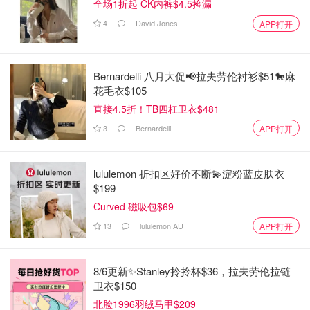
全场1折起 CK内裤$4.5捡漏
4
David Jones
APP打开
Bernardelli 八月大促📢拉夫劳伦衬衫$51🐎麻
花毛衣$105
直接4.5折！TB四杠卫衣$481
3
Bernardelli
APP打开
lululemon 折扣区好价不断💫淀粉蓝皮肤衣
$199
Curved 磁吸包$69
13
lululemon AU
APP打开
8/6更新✨Stanley拎拎杯$36，拉夫劳伦拉链
卫衣$150
北脸1996羽绒马甲$209