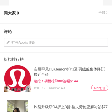
问大家
0
全部
评论
打开App写评论
折扣排行榜
实属罕见‼️lululemon折扣区 羽绒服集体降💥
接近半价
速抢！胡桃棕Dfine连帽$144
0
lululemon AU
APP打开
炸裂升级💥DJ折上3折 拉夫劳伦亚麻衬衫$77