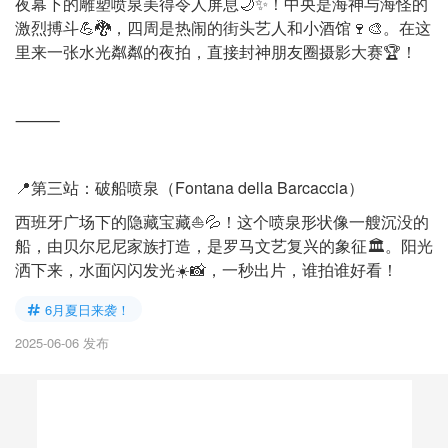
夜幕下的雕塑喷泉美得令人屏息🌙✨！中央是海神与海怪的
激烈搏斗💪🐉，四周是热闹的街头艺人和小酒馆🍷🎨。在这
里来一张水光粼粼的夜拍，直接封神朋友圈摄影大赛🏆！
⸻
📍第三站：破船喷泉（Fontana della Barcaccia）
西班牙广场下的隐藏宝藏⛵️💦！这个喷泉形状像一艘沉没的
船，由贝尔尼尼家族打造，是罗马文艺复兴的象征🏛️。阳光
洒下来，水面闪闪发光☀️📸，一秒出片，谁拍谁好看！
6月夏日来袭！
2025-06-06 发布