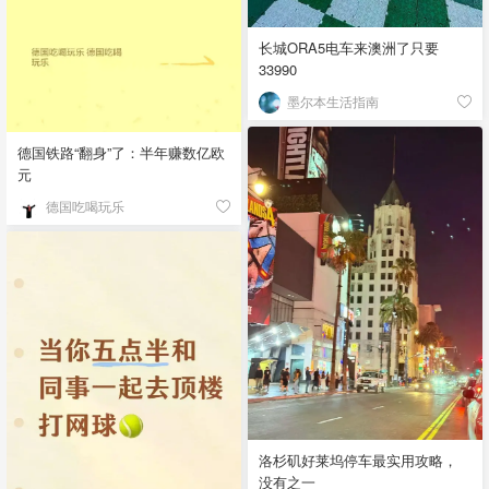
长城ORA5电车来澳洲了只要
33990
墨尔本生活指南
德国铁路“翻身”了：半年赚数亿欧
元
德国吃喝玩乐
洛杉矶好莱坞停车最实用攻略，
没有之一