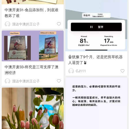
中澳开麦31-食品添加剂，到底谁
教坏了谁
溜达中澳的王公子
🤖犹豫了9个月、还是把剪草机器
人退货了🪴
中澳开麦33-终究是三哥支撑了澳
CJ111
洲经济
溜达中澳的王公子