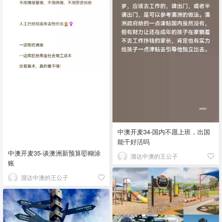
中澳开麦34-国内不愿上班，出国
能干好活吗
中澳开麦35-谈澳洲新预算🤯糊涂
溜达中澳的王公子
账
溜达中澳的王公子