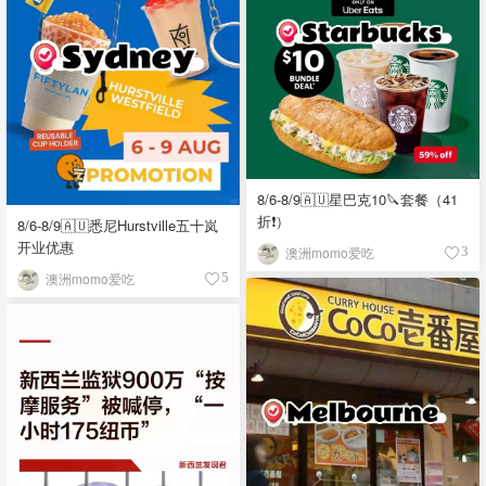
8/6-8/9🇦🇺星巴克10🔪套餐（41
折❗）
8/6-8/9🇦🇺悉尼Hurstville五十岚
开业优惠
澳洲momo爱吃
3
澳洲momo爱吃
5