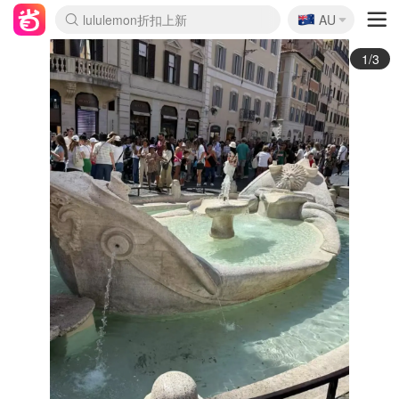
🇦🇺
Sasa美妆护肤3.5折
AU
lululemon折扣上新
SSENSE年中3折
FreshBeauty好价汇总
Cettire降价+叠9折
Farfetch折上8折
WWS Coles超市实拍
viagogo二手票捡漏
Myer清仓1折起
The Outnet奢牌1折起
David Jones 3折起
Flannels大牌1折
Perfumes Club护肤1折
AMIRO返校季6.2折
Oweek抽奖送Airpods
Amazon折扣汇总
eToro入金$200送$50
Amazon数码好物
ICONIC本周7.5折
ThedoubleF高奢地板价
Moose Knuckles 6折
丝芙兰5折起
EUFY官网3.7折起
Selenichast首饰2折
Trip机票酒店促销
YSL送5件彩妆礼
Amazon家居好物
BIGBANG巡演开票
David Jones时尚3折
Amazon美妆护肤
雅漾大喷$8
过敏原检测盒$33
伊索独家赠50ml沐浴露
科颜氏清仓3折
SEALIFE海洋馆门票6折
丝塔芙大白罐$16
订阅Newsletter送香薰
Cult Beauty 6.8折
Harrods圣诞日历2.3折
LN-CC奢牌私促3折
d'Alba空姐喷雾$16
EVE LOM套装逆天2折
Bernardelli独家4折
Adore Beauty 6折起
CT圣诞日历
Mytheresa奢品2.7折
Luxury Escapes 9折
Currentbody美容仪9折
卡诗9折+赠4件礼
MOON Garden Live
ALLSAINTS美衣3折
Roborock扫地机3.7折
Tingo Life水杯$24
Valentino官网5折
CR洗发护发6.3折
2/3