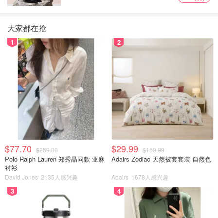
大家都在抢
1
2
$77.70
$29.99
$259.00
$159.99
Polo Ralph Lauren 郑秀晶同款 亚麻
Adairs Zodiac 天然被套套装 自然色
衬衫
David Jones
2135人感兴趣
Adairs
1678人感兴趣
3
4