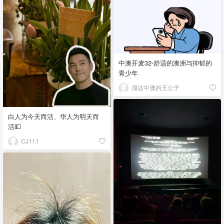
中澳开麦32-舒适的澳洲与抑郁的
青少年
溜达中澳的王公子
白人为今天而活、华人为明天而
活💵
CJ111