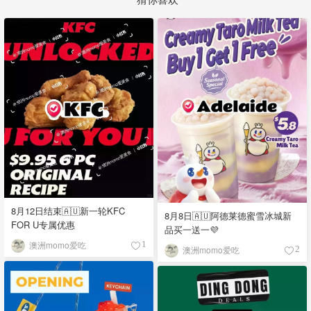
8月12日结束🇦🇺新一轮KFC
8月8日🇦🇺阿德莱德蜜雪冰城新
FOR U专属优惠
品买一送一💜
澳洲momo爱吃
1
澳洲momo爱吃
2