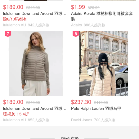
$189.00
$1.99
$349.00
$29.99
lululemon Down and Around 羽绒夹克
Adairs Kerala 橄榄棕榈绗缝被套套
除8/10码都有
装
lululemon AU
942人感兴趣
Adairs
886人感兴趣
7
8
$189.00
$237.30
$349.00
$419.00
lululemon Down and Around 羽绒夹克
Polo Ralph Lauren 羽绒马甲
暖揭灰！5.4折
lululemon AU
852人感兴趣
David Jones
700人感兴趣
猜你喜欢