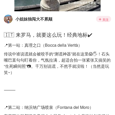
小姐妹独闯大不累颠
关注
🇮🇹 来罗马，就要这么玩！经典地标✔️
📍第一站：真理之口（Bocca della Verità）
传说中谁说谎就会被咬手的“测谎神器”就在这里😱🖐️！石头
嘴巴直勾勾盯着你，气氛拉满，超适合拍一张紧张又搞笑的
“生死瞬间照”📷。千万别说谎，不然手就没啦！（当然是玩
笑~）
⸻
📍第二站：纳沃纳广场喷泉（Fontana del Moro）