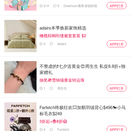
214
5
Dealmoon澳新省钱快报
APP打开
adairs本季焕新家饰精选
橄榄棕榈绗缝被套套装 $2
0
Adairs
APP打开
不整虚的❗️七夕送黄金😍周生生 私促8.8折+独
家赠礼
抽奖🎁雪纳瑞黄金转运珠
1
周生生
APP打开
Farfetch终极狂欢💥加鹅羽绒背心$496🐎小马
标毛衣$249
3折起+叠8折😱
4
Farfetch
APP打开