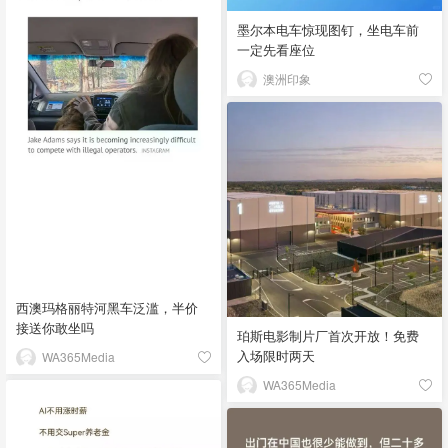
墨尔本电车惊现图钉，坐电车前
一定先看座位
澳洲印象
西澳玛格丽特河黑车泛滥，半价
接送你敢坐吗
珀斯电影制片厂首次开放！免费
入场限时两天
WA365Media
WA365Media