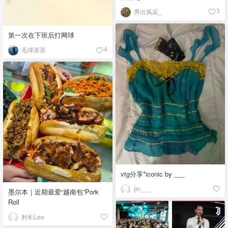
秀出风采_
3
第一次在下班后打网球
毛球茶茶
4
vtg分享*iconic by ___
jin___
墨尔本｜近期最爱“越南包”Pork
Roll
村长Leo