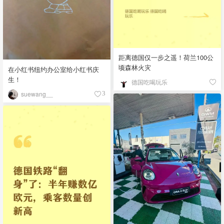
距离德国仅一步之遥！荷兰100公
顷森林火灾
在小红书纽约办公室给小红书庆
生！
德国吃喝玩乐
suewang__
3