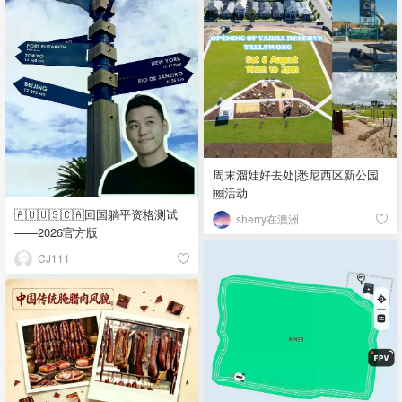
周末溜娃好去处|悉尼西区新公园
🆓活动
🇦🇺🇺🇸🇨🇦回国躺平资格测试
sherry在澳洲
——2026官方版
CJ111