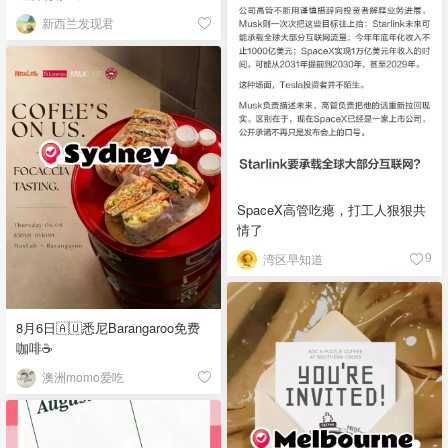
新西兰发现君
SpaceX高管吃瘪，打工人狠狠共
情了
湾区早知道
9
8月6日🇦🇺悉尼Barangaroo免费
咖啡☕
澳洲momo爱吃