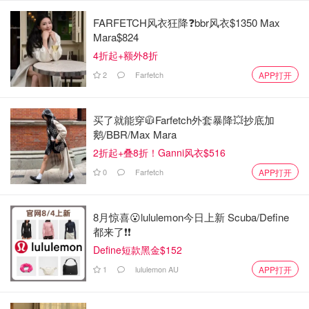
FARFETCH风衣狂降❓bbr风衣$1350 Max
Mara$824
4折起+额外8折
2
Farfetch
APP打开
买了就能穿🧥Farfetch外套暴降💥抄底加
鹅/BBR/Max Mara
2折起+叠8折！Ganni风衣$516
0
Farfetch
APP打开
8月惊喜😮lululemon今日上新 Scuba/Define
都来了❗️❗️
Define短款黑金$152
1
lululemon AU
APP打开