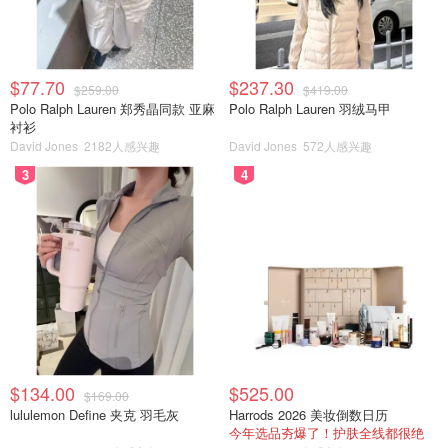
$77.70
$237.30
$259.00
$419.00
Polo Ralph Lauren 郑秀晶同款 亚麻
Polo Ralph Lauren 羽绒马甲
衬衫
David Jones
2182人感兴趣
David Jones
572人感兴趣
3
4
$134.00
$525.00
$169.00
lululemon Define 夹克 羽毛灰
Harrods 2026 美妆倒数日历
今年选品夯爆了！护肤全线都很绝