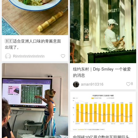
🇧🇪适合亚洲人口味的青酱意面
出现了。
Rinrinrinrinrinrinrin
纽约东村｜Drip Smiley 一个被爱
的消息
aman910316
8
中国破10亿用户数的互联网巨头