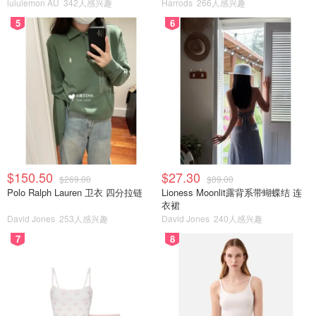
lululemon AU
342人感兴趣
Harrods
266人感兴趣
5
6
$150.50
$27.30
$269.00
$89.00
Polo Ralph Lauren 卫衣 四分拉链
Lioness Moonlit露背系带蝴蝶结 连
衣裙
David Jones
253人感兴趣
David Jones
240人感兴趣
7
8