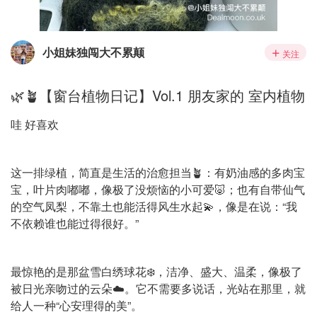
小姐妹独闯大不累颠
关注
🌿🪴【窗台植物日记】Vol.1 朋友家的 室内植物
哇 好喜欢
这一排绿植，简直是生活的治愈担当🪴：有奶油感的多肉宝
宝，叶片肉嘟嘟，像极了没烦恼的小可爱🐷；也有自带仙气
的空气凤梨，不靠土也能活得风生水起💫，像是在说：“我
不依赖谁也能过得很好。”
最惊艳的是那盆雪白绣球花❄️，洁净、盛大、温柔，像极了
被日光亲吻过的云朵☁️。它不需要多说话，光站在那里，就
给人一种“心安理得的美”。