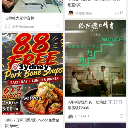
增至5家
科技圈观察
13
老师教大家学音标
剑桥Anderson
8月中影院列表｜助阿嬷🇬🇧🇮🇪
票房破£200K
CineAsia
8月6/7日🇦🇺悉尼Burwood免费猪
骨汤88份