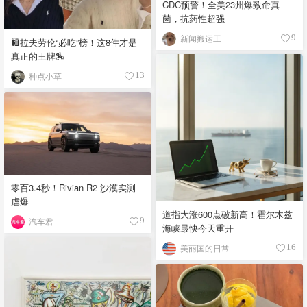
CDC预警！全美23州爆致命真
菌，抗药性超强
新闻搬运工
9
🛍️拉夫劳伦“必吃”榜！这8件才是
真正的王牌🏇
种点小草
13
零百3.4秒！Rivian R2 沙漠实测
虐爆
道指大涨600点破新高！霍尔木兹
汽车君
9
海峡最快今天重开
美丽国的日常
16