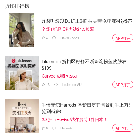
折扣排行榜
炸裂升级💥DJ折上3折 拉夫劳伦亚麻衬衫$77
全场1折起 CK内裤$4.5捡漏
4
David Jones
APP打开
lululemon 折扣区好价不断💫淀粉蓝皮肤衣
$199
Curved 磁吸包$69
13
lululemon AU
APP打开
手慢无💥Harrods 圣诞日历开售🚨到手上万❗️
抢到就赚❗️
2.3折→Revive/法尔曼等1件回本！
6
Harrods
APP打开