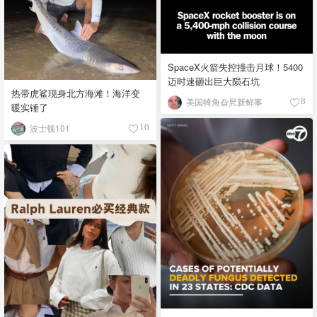
SpaceX火箭失控撞击月球！5400
迈时速砸出巨大陨石坑
热带虎鲨现身北方海滩！海洋变
美国犄角旮旯新鲜事
8
暖实锤了
波士顿101
10