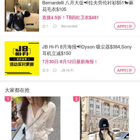
Bernardelli 八月大促📢拉夫劳伦衬衫$51🐎麻
花毛衣$105
直接4.5折！TB四杠卫衣$481
1
Bernardelli
APP打开
JB Hi-Fi 8月海报📢Dyson 吸尘器$384,Sony
耳机立减$150
7月30日-8月12日最新海报！
3
JB Hi-Fi
APP打开
大家都在抢
1
2