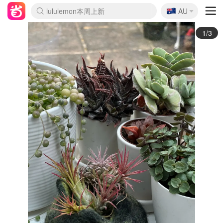
🇦🇺
Sasa美妆护肤3.5折
AU
lululemon本周上新
SSENSE年中3折
FreshBeauty好价汇总
Cettire降价+叠9折
Farfetch折上8折
WWS Coles超市实拍
viagogo二手票捡漏
Myer清仓1折起
The Outnet奢牌1折起
David Jones 3折起
Flannels大牌1折
Perfumes Club护肤1折
AMIRO返校季6.2折
Oweek抽奖送Airpods
Amazon折扣汇总
eToro入金$200送$50
Amazon数码好物
ICONIC本周7.5折
ThedoubleF高奢地板价
Moose Knuckles 6折
丝芙兰5折起
EUFY官网3.7折起
Selenichast首饰2折
Trip机票酒店促销
YSL送5件彩妆礼
Amazon家居好物
BIGBANG巡演开票
David Jones时尚3折
Amazon美妆护肤
雅漾大喷$8
过敏原检测盒$33
伊索独家赠50ml沐浴露
科颜氏送高保湿面霜
CW药房打折海报
SEALIFE海洋馆门票6折
丝塔芙大白罐$16
订阅Newsletter送香薰
Cult Beauty 6.8折
Harrods圣诞日历2.3折
LN-CC奢牌私促3折
d'Alba空姐喷雾$16
EVE LOM套装逆天2折
Bernardelli独家4折
Adore Beauty 6折起
CT圣诞日历
Mytheresa奢品2.7折
2/3