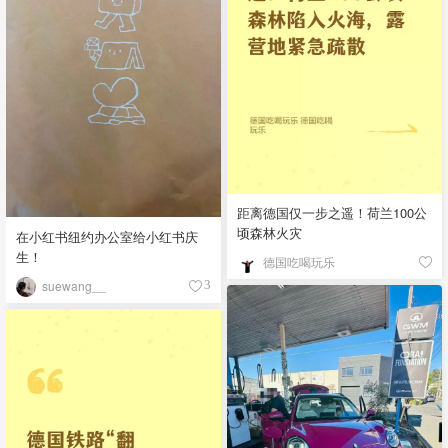
距离德国仅一步之遥！荷兰100公
顷森林火灾
在小红书纽约办公室给小红书庆
生！
德国吃喝玩乐
suewang__
3