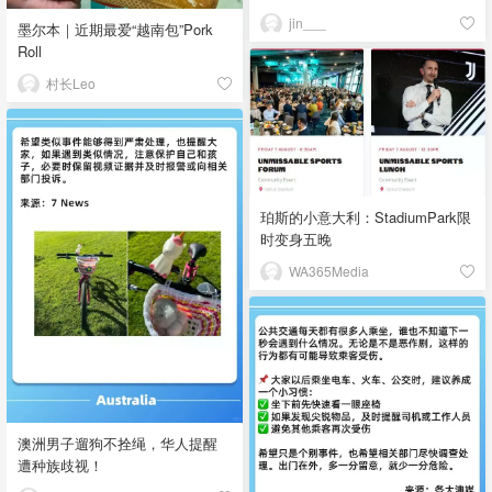
jin___
墨尔本｜近期最爱“越南包”Pork
Roll
村长Leo
珀斯的小意大利：StadiumPark限
时变身五晚
WA365Media
澳洲男子遛狗不拴绳，华人提醒
遭种族歧视！