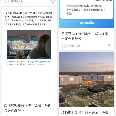
澳洲印象
墨尔本电车惊现图钉，坐电车前
一定先看座位
澳洲印象
西澳玛格丽特河黑车泛滥，半价
接送你敢坐吗
珀斯电影制片厂首次开放！免费