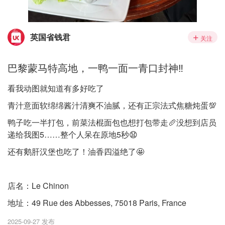
英国省钱君
关注
巴黎蒙马特高地，一鸭一面一青口封神‼️
看我动图就知道有多好吃了
青汁意面软绵绵酱汁清爽不油腻，还有正宗法式焦糖炖蛋💯
鸭子吃一半打包，前菜法棍面包也想打包带走🥖没想到店员
递给我图5……整个人呆在原地5秒😧
还有鹅肝汉堡也吃了！油香四溢绝了🤩
店名：Le Chinon
地址：49 Rue des Abbesses, 75018 Paris, France
2025-09-27 发布