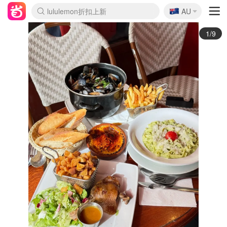
🇦🇺
Sasa美妆护肤3.5折
AU
lululemon折扣上新
SSENSE年中3折
FreshBeauty好价汇总
Cettire降价+叠9折
Farfetch折上8折
WWS Coles超市实拍
viagogo二手票捡漏
Myer清仓1折起
The Outnet奢牌1折起
David Jones 3折起
Flannels大牌1折
Perfumes Club护肤1折
AMIRO返校季6.2折
Oweek抽奖送Airpods
Amazon折扣汇总
eToro入金$200送$50
Amazon数码好物
ICONIC本周7.5折
ThedoubleF高奢地板价
Moose Knuckles 6折
丝芙兰5折起
EUFY官网3.7折起
Selenichast首饰2折
Trip机票酒店促销
YSL送5件彩妆礼
Amazon家居好物
BIGBANG巡演开票
David Jones时尚3折
Amazon美妆护肤
雅漾大喷$8
过敏原检测盒$33
伊索独家赠50ml沐浴露
科颜氏清仓3折
SEALIFE海洋馆门票6折
丝塔芙大白罐$16
订阅Newsletter送香薰
Cult Beauty 6.8折
Harrods圣诞日历2.3折
LN-CC奢牌私促3折
d'Alba空姐喷雾$16
EVE LOM套装逆天2折
Bernardelli独家4折
Adore Beauty 6折起
CT圣诞日历
Mytheresa奢品2.7折
Luxury Escapes 9折
Currentbody美容仪9折
卡诗9折+赠4件礼
MOON Garden Live
ALLSAINTS美衣3折
Roborock扫地机3.7折
Tingo Life水杯$24
Valentino官网5折
CR洗发护发6.3折
2/9