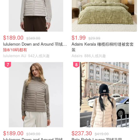
$189.00
$1.99
$349.00
$29.99
lululemon Down and Around 羽绒夹克
Adairs Kerala 橄榄棕榈绗缝被套套
除8/10码都有
装
lululemon AU
942人感兴趣
Adairs
886人感兴趣
7
8
$189.00
$237.30
$349.00
$419.00
lululemon Down and Around 羽绒夹克
Polo Ralph Lauren 羽绒马甲