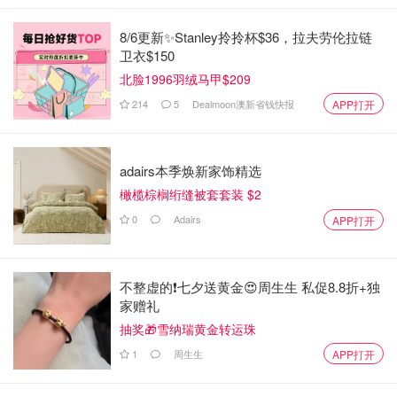
8/6更新✨Stanley拎拎杯$36，拉夫劳伦拉链
卫衣$150
北脸1996羽绒马甲$209
214
5
Dealmoon澳新省钱快报
APP打开
adairs本季焕新家饰精选
橄榄棕榈绗缝被套套装 $2
0
Adairs
APP打开
不整虚的❗️七夕送黄金😍周生生 私促8.8折+独
家赠礼
抽奖🎁雪纳瑞黄金转运珠
1
周生生
APP打开