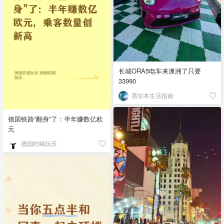
长城ORA5电车来澳洲了只要
33990
墨尔本生活指南
德国铁路“翻身”了：半年赚数亿欧
元
德国吃喝玩乐