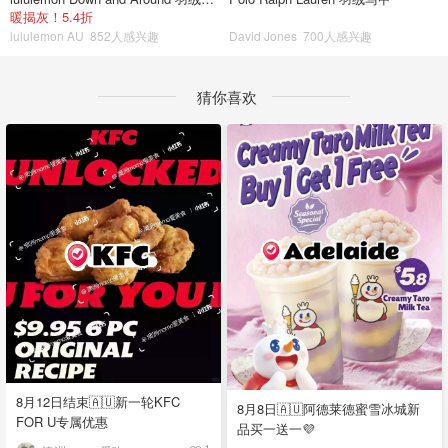
暖揭灰！5.4折
lululemon AU
852人感兴趣
David Jones
700人感兴趣
猜你喜欢
8月12日结束🇦🇺新一轮KFC
8月8日🇦🇺阿德莱德蜜雪冰城新
FOR U专属优惠
品买一送一💜