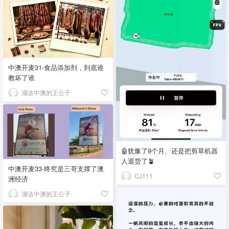
中澳开麦31-食品添加剂，到底谁
教坏了谁
溜达中澳的王公子
🤖犹豫了9个月、还是把剪草机器
人退货了🪴
中澳开麦33-终究是三哥支撑了澳
CJ111
洲经济
溜达中澳的王公子