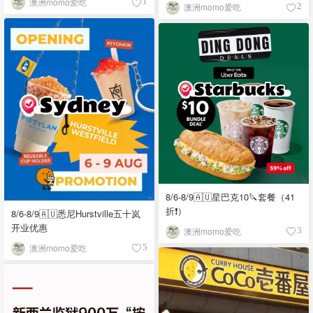
澳洲momo爱吃
1
澳洲momo爱吃
2
8/6-8/9🇦🇺星巴克10🔪套餐（41
折❗）
8/6-8/9🇦🇺悉尼Hurstville五十岚
开业优惠
澳洲momo爱吃
3
澳洲momo爱吃
5