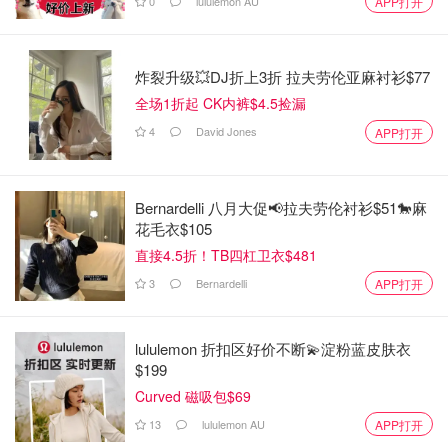
0
lululemon AU
APP打开
炸裂升级💥DJ折上3折 拉夫劳伦亚麻衬衫$77
全场1折起 CK内裤$4.5捡漏
4
David Jones
APP打开
Bernardelli 八月大促📢拉夫劳伦衬衫$51🐎麻
花毛衣$105
直接4.5折！TB四杠卫衣$481
3
Bernardelli
APP打开
lululemon 折扣区好价不断💫淀粉蓝皮肤衣
$199
Curved 磁吸包$69
13
lululemon AU
APP打开