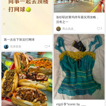
洛杉矶好莱坞停车最实用攻略，
没有之一
秀出风采_
3
第一次在下班后打网球
毛球茶茶
4
vtg分享*iconic by ___