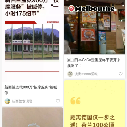
🇦🇺日本CoCo壹番屋终于要开来
澳洲了！
澳洲momo爱吃
新西兰监狱900万“按摩服务”被喊
停
新西兰发现君