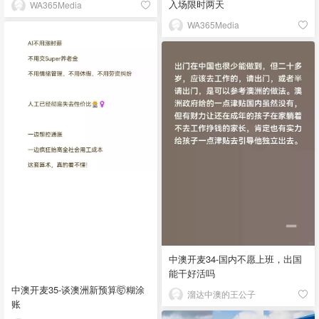
入场限时两天
WA365Media
WA365Media
中澳开麦34-国内不愿上班，出国
能干好活吗
中澳开麦35-谈澳洲新预算🤯糊涂
溜达中澳的王公子
账