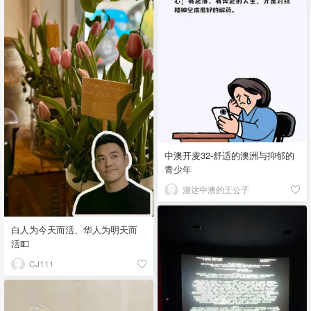
中澳开麦32-舒适的澳洲与抑郁的
青少年
溜达中澳的王公子
白人为今天而活、华人为明天而
活💵
CJ111