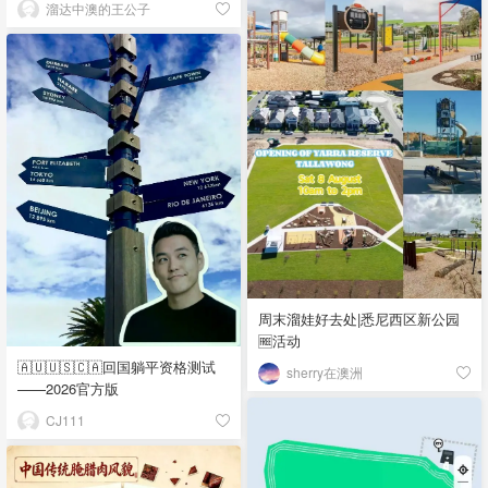
溜达中澳的王公子
周末溜娃好去处|悉尼西区新公园
🆓活动
🇦🇺🇺🇸🇨🇦回国躺平资格测试
sherry在澳洲
——2026官方版
CJ111