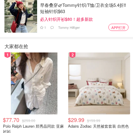
早春叠穿🌿Tommy针织/T恤/卫衣全场5.4折‼️
短袖针织$63
必入针织开衫$80！超多新款
1
Tommy Hilfiger
APP打开
大家都在抢
1
2
$77.70
$29.99
$259.00
$159.99
Polo Ralph Lauren 郑秀晶同款 亚麻
Adairs Zodiac 天然被套套装 自然色
衬衫