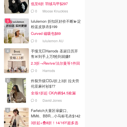
低至6折 羽绒马甲$297
0
Moose Knuckles
lululemon 折扣区好价不断💫淀
粉蓝皮肤衣$199
Curved 磁吸包$69
0
lululemon AU
手慢无💥Harrods 圣诞日历开
售🚨到手上万❗️抢到就赚❗️
2.3折→Revive/法尔曼等1件回
本！
0
Harrods
炸裂升级💥DJ折上3折 拉夫劳
伦亚麻衬衫$77
全场1折起 CK内裤$4.5捡漏
0
David Jones
Farfetch大童区🤩蒙口、
MM6、BBR...小马标毛衣$142
3折起+叠8折！14/16Y超多选