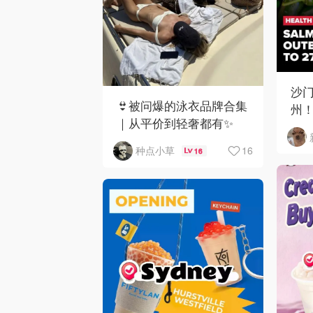
沙门
👙被问爆的泳衣品牌合集
州！C
｜从平价到轻奢都有✨
下
16
种点小草
16