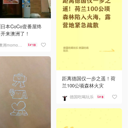
🇺日本CoCo壹番屋终
要开来澳洲了！
澳洲momo爱吃
13
距离德国仅一步之遥！荷
兰100公顷森林火灾
德国吃喝玩乐
8