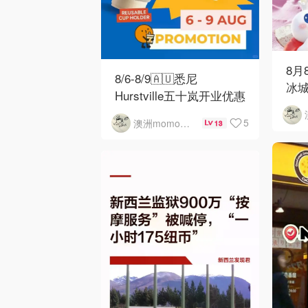
8月
8/6-8/9🇦🇺悉尼
冰城
Hurstville五十岚开业优惠
5
澳洲momo爱吃
13