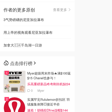
作者的更多原创
查看更多
🇳🇿
新西兰
3气势磅礴的尼亚加拉瀑布
用上帝的视角观看尼亚加拉瀑布
加拿大🇨🇦千岛湖一日游
点击排行榜
Myer超级周末炸场🔥满$100返
$15 Chanel也参与！
乐高重磅新品咚奇刚街机$224
0
Myer
实属罕见‼️lululemon折扣区 羽
绒服集体降💥接近半价
速抢！胡桃棕Dfine连帽$144