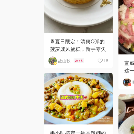
🍍夏日限定！清爽Q弹的
菠萝戚风蛋糕，新手零失
败🍍
18
故山秋
15
宣
这一
半小时搞定一锅香迷糊的