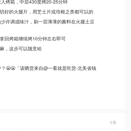
入烤箱，中层430度烤20-25分钟
上切好的火腿片，用芝士片或培根之类都可以的
拉油少许调成味汁，刷一层薄薄的酱料在火腿土豆
，拿回烤箱继续烤10分钟左右即可
芝麻，这步可以随意哈
？😬😬「该晒货来自@一看就是吃货-北美省钱
1/5