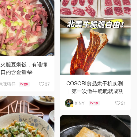
威火腿豆焖饭，有谁懂
口的含金量😂
COSORI食品烘干机实测
37
咪咪猫仔
20
｜第一次做牛脆脆就成功
啦！✌️
21
XINYI
13