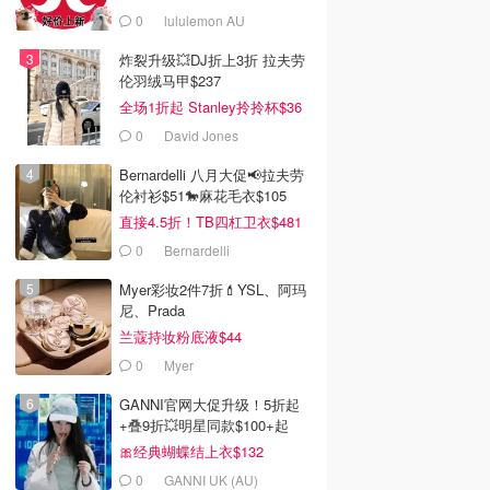
0
lululemon AU
炸裂升级💥DJ折上3折 拉夫劳
伦羽绒马甲$237
全场1折起 Stanley拎拎杯$36
0
David Jones
Bernardelli 八月大促📢拉夫劳
伦衬衫$51🐎麻花毛衣$105
直接4.5折！TB四杠卫衣$481
0
Bernardelli
Myer彩妆2件7折💄YSL、阿玛
尼、Prada
兰蔻持妆粉底液$44
0
Myer
GANNI官网大促升级！5折起
+叠9折💥明星同款$100+起
🎀经典蝴蝶结上衣$132
0
GANNI UK (AU)