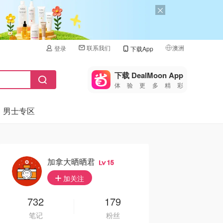
联系我们
澳洲
登录
下载App
🇺🇸
美国
下载 DealMoon App
体验更多精彩
🇨🇳
中国
男士专区
🇨🇦
加拿大
🇬🇧
英国
🇩🇪
德国
加拿大晒晒君
15
🇫🇷
加关注
法国
🇮🇹
732
179
意大利
笔记
粉丝
🇦🇺
澳洲