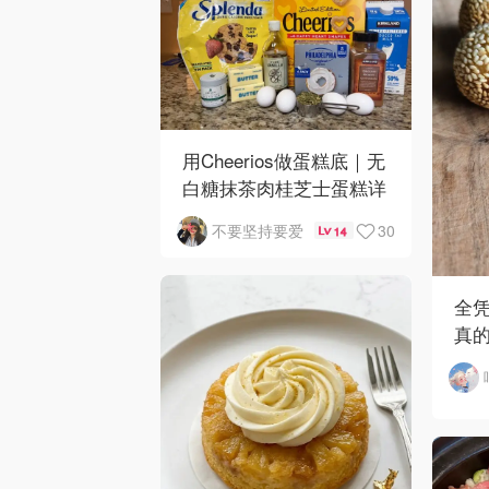
用Cheerios做蛋糕底｜无
白糖抹茶肉桂芝士蛋糕详
细做法
30
不要坚持要爱
14
全凭
真
驴