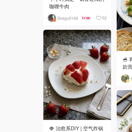
咖喱牛肉
52
Seagull168
29
🥣
款
🍓 治愈系DIY | 空气炸锅