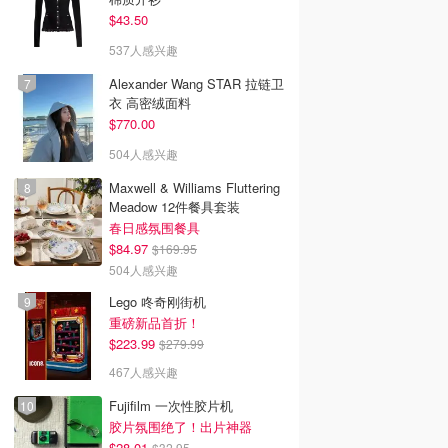
$43.50
537人感兴趣
Alexander Wang STAR 拉链卫
衣 高密绒面料
$770.00
504人感兴趣
Maxwell & Williams Fluttering
Meadow 12件餐具套装
春日感氛围餐具
$84.97
$169.95
504人感兴趣
Lego 咚奇刚街机
重磅新品首折！
$223.99
$279.99
467人感兴趣
Fujifilm 一次性胶片机
胶片氛围绝了！出片神器
$28.01
$32.95