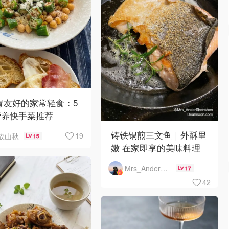
 胃友好的家常轻食：5
营养快手菜推荐
铸铁锅煎三文鱼｜外酥里
19
故山秋
15
嫩 在家即享的美味料理
Mrs_AnderShenshen
17
42