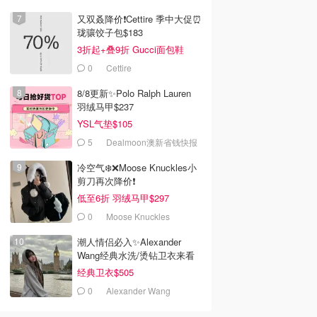
又双叒降价❗️Cettire 季中大促⏰
珑骧饺子包$183
3折起+叠9折 Gucci面包鞋
$991
0
Cettire
8/8更新✨Polo Ralph Lauren
羽绒马甲$237
YSL气垫$105
5
Dealmoon澳新省钱快报
冷空气❄️❌️Moose Knuckles小
剪刀再次降价❗️
低至6折 羽绒马甲$297
0
Moose Knuckles
潮人情侣必入✨Alexander
Wang经典水洗/烫钻卫衣来看
经典卫衣$505
0
Alexander Wang