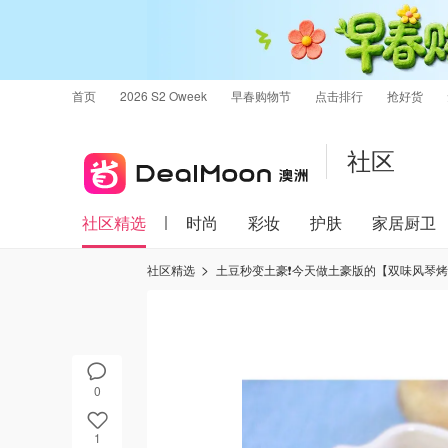
首页
2026 S2 Oweek
早春购物节
点击排行
抢好货
社区
社区精选
时尚
彩妆
护肤
家居厨卫
社区精选
土豆秒变土豪❗️今天做土豪版的【双味风琴
0
1