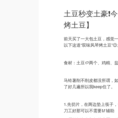
土豆秒变土豪❗️
烤土豆】
前天买了一大包土豆，感觉
以下这道“双味风琴烤土豆”
食材：土豆🥔两个、鸡精、
马铃薯削不削皮都没所谓，如
了好几遍所以我keep住了。
1.先切片，在两边垫上筷子
刀工好那可以不需要🥢辅助