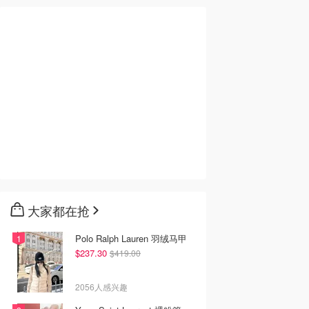
50
$65.00
$45.00
$825.00
et 圆形锅
Le Creuset
Le Creuset Mini
 晴空蓝
71102324080001 长方
Cocotte 砂锅 10cm 石
形竹色烤盘 32cm
榴红
ones
Amazon澳洲亚马逊
Myer
去购买
去购买
去购买
大家都在抢
Polo Ralph Lauren 羽绒马甲
$237.30
$419.00
2056人感兴趣