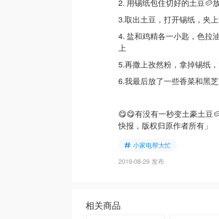
2. 用锡纸包住切好的土豆🥔放
3.取出土豆，打开锡纸，夹
4. 盐和鸡精各一小匙，色
上
5.再撒上孜然粉，拿掉锡纸
6.我最后放了一些香菜和黑
😋😋有没有一秒变土豪土豆
快报，版权归原作者所有」
小家电帮大忙
2019-08-29 发布
相关商品