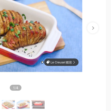
Le Creuset 酷彩
1
/4