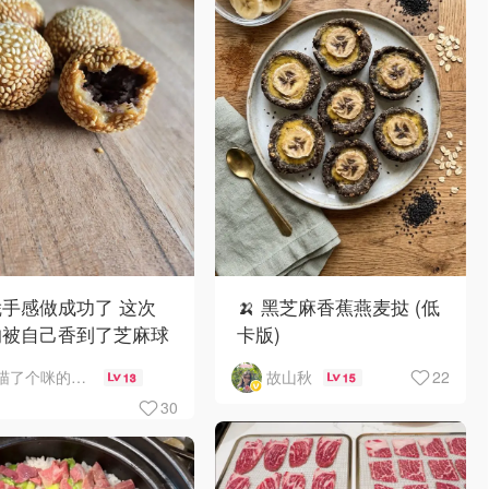
手感做成功了 这次
🍌 黑芝麻香蕉燕麦挞 (低
的被自己香到了芝麻球
卡版)
打滚一次拿下
22
喵了个咪的卡哇伊
故山秋
13
15
30