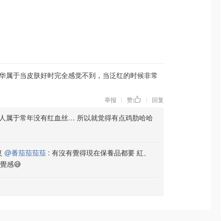
华属于当皮肤好时完全感觉不到，当泛红的时候非常
举报
赞
回复
|
|
本人属于常年没有红血丝… 所以就觉得有点鸡肋哈哈
复
@番茄茄茄茄
:
有沒有覺得現在保養品都要 紅、
覺感😅