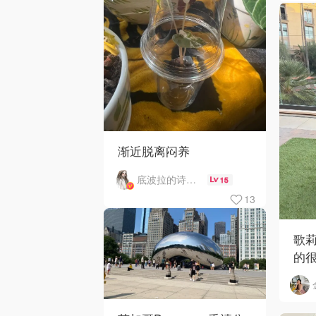
渐近脱离闷养
底波拉的诗与歌
15
13
歌
的