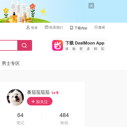
联系我们
澳洲
登录
下载App
🇺🇸
美国
下载 DealMoon App
体验更多精彩
🇨🇳
中国
男士专区
🇨🇦
加拿大
🇬🇧
英国
🇩🇪
德国
番茄茄茄茄
9
🇫🇷
加关注
法国
🇮🇹
64
484
意大利
笔记
粉丝
🇦🇺
澳洲