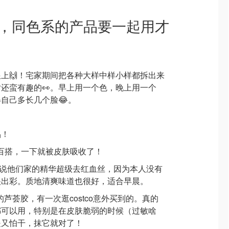
天，同色系的产品要一起用才
上🙌！宅家期间把各种大样中样小样都拆出来
还蛮有趣的👀。早上用一个色，晚上用一个
得自己多长几个脸😂。
品！
级百搭，一下就被皮肤吸收了！
很多人都说他们家的精华超级去红血丝，因为本人没有
很出彩。质地清爽味道也很好，适合早晨。
烈推荐图5的芦荟胶，有一次逛costco意外买到的。真的
都可以用，特别是在皮肤脆弱的时候（过敏啥
是又怕干，抹它就对了！