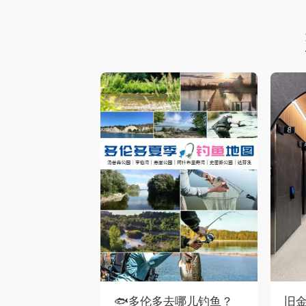
🐟多伦多去哪儿钓鱼？
旧金