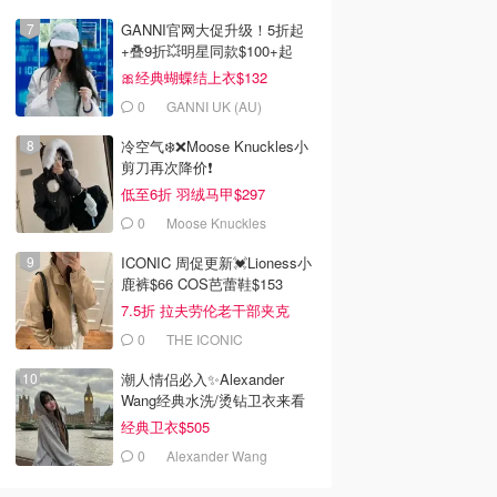
GANNI官网大促升级！5折起
+叠9折💥明星同款$100+起
🎀经典蝴蝶结上衣$132
0
GANNI UK (AU)
冷空气❄️❌️Moose Knuckles小
剪刀再次降价❗️
低至6折 羽绒马甲$297
0
Moose Knuckles
ICONIC 周促更新💓Lioness小
鹿裤$66 COS芭蕾鞋$153
7.5折 拉夫劳伦老干部夹克
$419
0
THE ICONIC
潮人情侣必入✨Alexander
Wang经典水洗/烫钻卫衣来看
经典卫衣$505
0
Alexander Wang