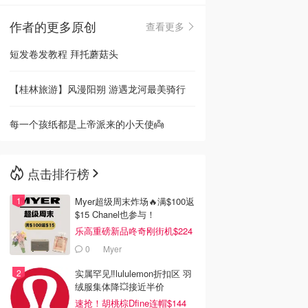
作者的更多原创
查看更多
🇳🇿
新西兰
短发卷发教程 拜托蘑菇头
【桂林旅游】风漫阳朔 游遇龙河最美骑行
每一个孩纸都是上帝派来的小天使👼
点击排行榜
Myer超级周末炸场🔥满$100返
$15 Chanel也参与！
乐高重磅新品咚奇刚街机$224
0
Myer
实属罕见‼️lululemon折扣区 羽
绒服集体降💥接近半价
速抢！胡桃棕Dfine连帽$144