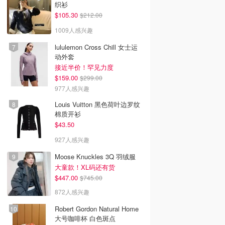
织衫
$105.30
$212.00
1009人感兴趣
lululemon Cross Chill 女士运
动外套
接近半价！罕见力度
$159.00
$299.00
977人感兴趣
Louis Vuitton 黑色荷叶边罗纹
棉质开衫
$43.50
927人感兴趣
Moose Knuckles 3Q 羽绒服
大童款！XL码还有货
$447.00
$745.00
872人感兴趣
Robert Gordon Natural Home
大号咖啡杯 白色斑点