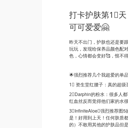
打卡护肤第1⃣️
可可爱爱🤗
昨天不出门，护肤也还是要跟
玩玩，发现给保养品颜色配对
色，心情都会变好🥰，恨不
🌟强烈推荐几个我超爱的单
1⃣️ 资生堂红腰子：真的超
2⃣️Darphin的粉水：
红血丝反而觉得他们家的水
3⃣️InfiniteAloe：强
是！好用到上天！任何肤质
的）不敢用其他的护肤品但