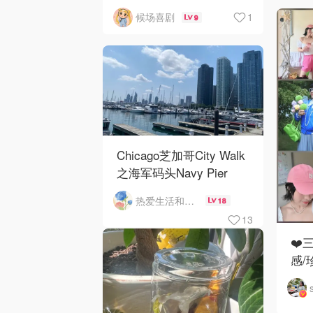
1
候场喜剧
9
Chicago芝加哥City Walk
之海军码头Navy Pier
热爱生活和自由的轻舞飞扬
18
13
❤️
感/