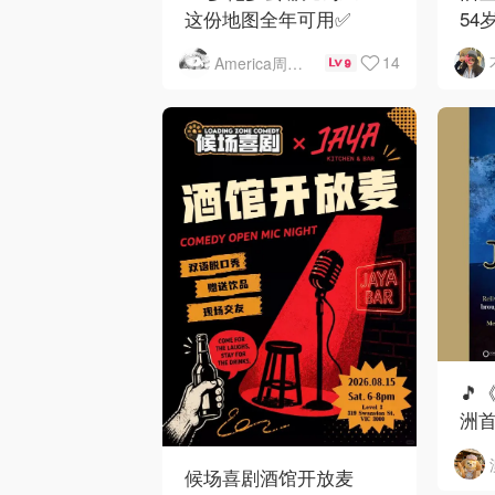
这份地图全年可用✅
54
下
14
America周末快讯
9
🎵
洲首
候场喜剧酒馆开放麦