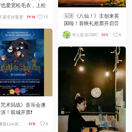
岁也爱宽松毛衣，上松
紧真的很救比例
🇬🇧《八仙！》主创来英
15
不要坚持要爱
14
国啦！首映礼抢票开启⏰
6
华人影业CMC
7
《咒术回战》音乐会澳
演！双城开票❗️
4
澳新Live资讯站
6