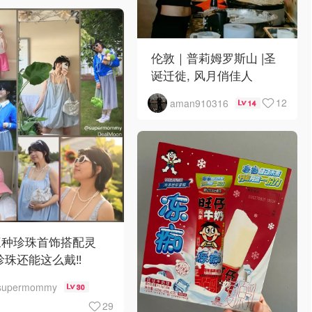
伦敦｜普莉姆罗斯山 |圣
诞迁徙, 风月俏佳人
12
aman910316
14
三种珍珠首饰搭配灵
珍珠还能这么戴‼️
supermommy
30
29