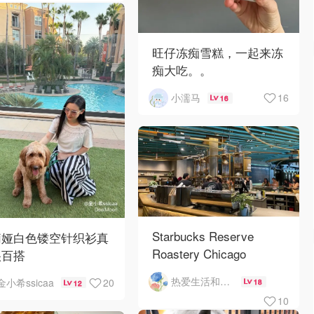
旺仔冻痴雪糕，一起来冻
痴大吃。。
16
小濡马
16
Starbucks Reserve
莉娅白色镂空针织衫真
Roastery Chicago
很百搭
热爱生活和自由的轻舞飞扬
20
金小希ssicaa
18
12
10