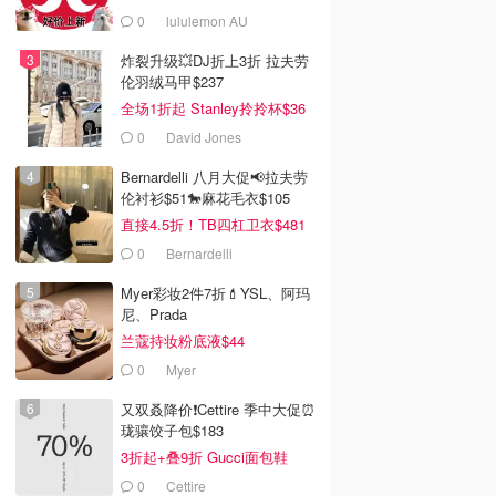
0
lululemon AU
炸裂升级💥DJ折上3折 拉夫劳
伦羽绒马甲$237
全场1折起 Stanley拎拎杯$36
0
David Jones
Bernardelli 八月大促📢拉夫劳
伦衬衫$51🐎麻花毛衣$105
直接4.5折！TB四杠卫衣$481
0
Bernardelli
Myer彩妆2件7折💄YSL、阿玛
尼、Prada
兰蔻持妆粉底液$44
0
Myer
又双叒降价❗️Cettire 季中大促⏰
珑骧饺子包$183
3折起+叠9折 Gucci面包鞋
$991
0
Cettire