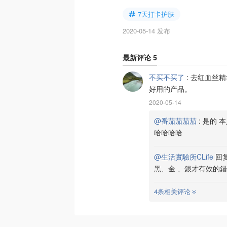
7天打卡护肤
2020-05-14 发布
最新评论
5
不买不买了
:
去红血丝精
好用的产品。
2020-05-14
@番茄茄茄茄
:
是的 
哈哈哈哈
@生活實驗所CLife
回
黑、金 、銀才有效的錯
4条相关评论