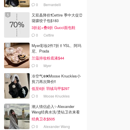
0
Bernardelli
又双叒降价❗️Cettire 季中大促⏰
珑骧饺子包$183
3折起+叠9折 Gucci面包鞋
$991
0
Cettire
Myer彩妆2件7折💄YSL、阿玛
尼、Prada
兰蔻持妆粉底液$44
0
Myer
冷空气❄️❌️Moose Knuckles小
剪刀再次降价❗️
低至6折 羽绒马甲$297
0
Moose Knuckles
潮人情侣必入✨Alexander
Wang经典水洗/烫钻卫衣来看
经典卫衣$505
0
Alexander Wang