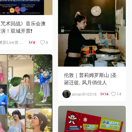
《咒术回战》音乐会澳
演！双城开票❗️
4
澳新Live资讯站
6
伦敦｜普莉姆罗斯山 |圣
诞迁徙, 风月俏佳人
14
aman910316
14