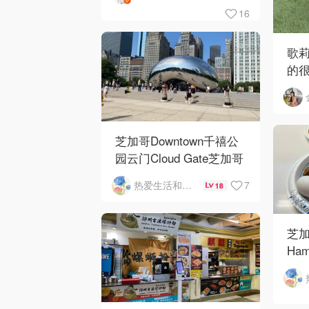
16
歌
的
芝加哥Downtown千禧公
园云门Cloud Gate芝加哥
河街景❤️鳞次栉比的高楼
7
热爱生活和自由的轻舞飞扬
18
芝加
Ham
Ros
O'