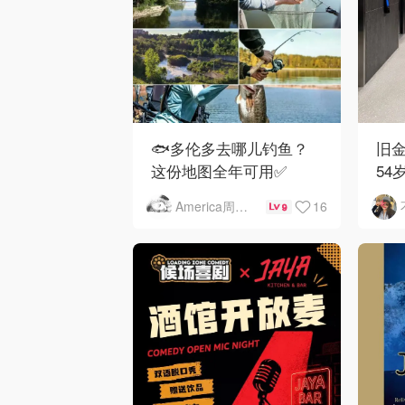
🐟多伦多去哪儿钓鱼？
旧金
这份地图全年可用✅
54
下
16
America周末快讯
9