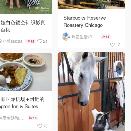
Starbucks Reserve
莉娅白色镂空针织衫真
Roastery Chicago
很百搭
热爱生活和自由的轻舞飞扬
18
21
金小希ssicaa
12
12
哥国际机场✈️附近的
pton Inn & Suites
emont Chicago
热爱生活和自由的轻舞飞扬
18
Hare自助早餐
13