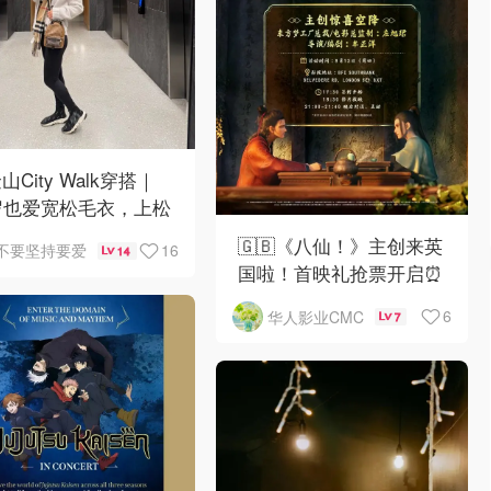
山City Walk穿搭｜
岁也爱宽松毛衣，上松
紧真的很救比例
🇬🇧《八仙！》主创来英
16
不要坚持要爱
14
国啦！首映礼抢票开启⏰
6
华人影业CMC
7