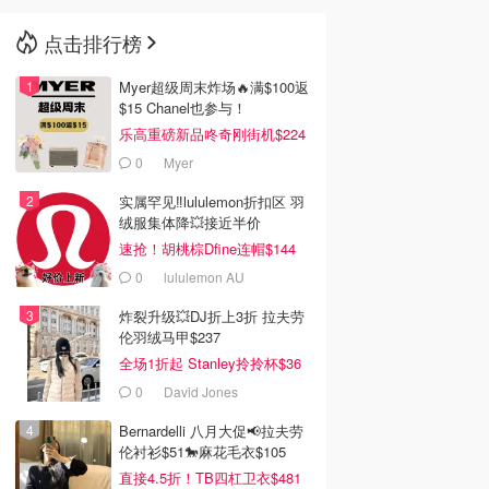
点击排行榜
🇳🇿
新西兰
Myer超级周末炸场🔥满$100返
$15 Chanel也参与！
乐高重磅新品咚奇刚街机$224
0
Myer
实属罕见‼️lululemon折扣区 羽
绒服集体降💥接近半价
速抢！胡桃棕Dfine连帽$144
0
lululemon AU
炸裂升级💥DJ折上3折 拉夫劳
伦羽绒马甲$237
全场1折起 Stanley拎拎杯$36
0
David Jones
Bernardelli 八月大促📢拉夫劳
伦衬衫$51🐎麻花毛衣$105
直接4.5折！TB四杠卫衣$481