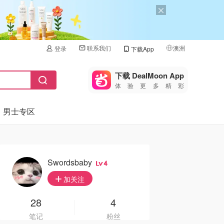
联系我们
澳洲
登录
下载App
🇺🇸
美国
下载 DealMoon App
体验更多精彩
🇨🇳
中国
男士专区
🇨🇦
加拿大
🇬🇧
英国
🇩🇪
德国
Swordsbaby
4
🇫🇷
加关注
法国
🇮🇹
28
4
意大利
笔记
粉丝
🇦🇺
澳洲