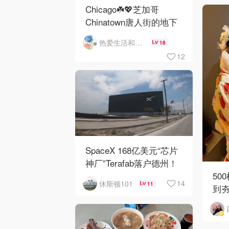
Chicago☘️💖芝加哥
Chinatown唐人街的地下
mini小美食城
热爱生活和自由的轻舞飞扬
18
12
SpaceX 168亿美元“芯片
神厂”Terafab落户德州！
50
14
休斯顿101
11
到