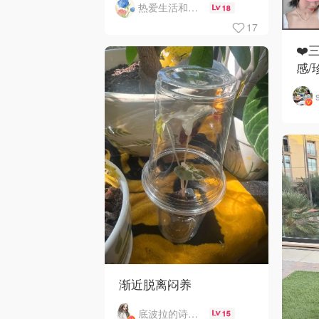
热爱生活和自由的轻舞飞扬
18
17
❤️
感/
渐近脱离闷养
底波拉的诗与歌
15