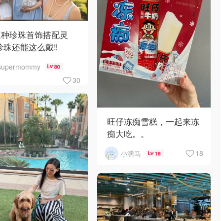
三种珍珠首饰搭配灵
珍珠还能这么戴‼️
supermommy
30
30
旺仔冻痴雪糕，一起来冻
痴大吃。。
18
小濡马
16