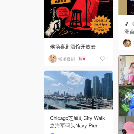
🎵
洲首
候场喜剧酒馆开放麦
1
候场喜剧
9
Chicago芝加哥City Walk
之海军码头Navy Pier