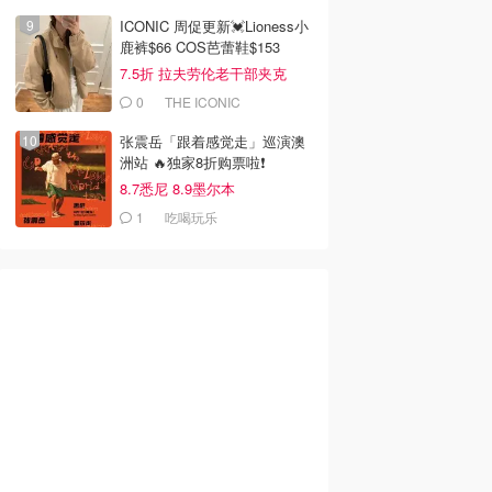
ICONIC 周促更新💓Lioness小
鹿裤$66 COS芭蕾鞋$153
7.5折 拉夫劳伦老干部夹克
$419
0
THE ICONIC
张震岳「跟着感觉走」巡演澳
洲站 🔥独家8折购票啦❗️
8.7悉尼 8.9墨尔本
1
吃喝玩乐