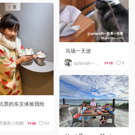
马场一天游
9
opfans的一些事一些情
15
0机票的东京体验我给
夯
23
西雅图小雨帽
20