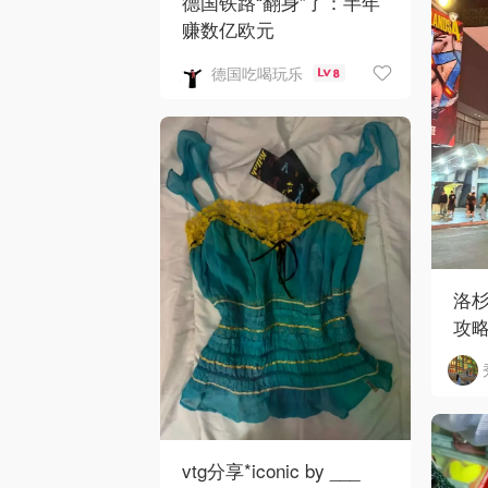
德国铁路“翻身”了：半年
赚数亿欧元
德国吃喝玩乐
8
洛
攻
vtg分享*iconic by ___