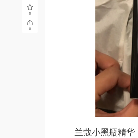
0
0
兰蔻小黑瓶精华