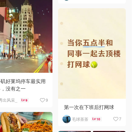
杉矶好莱坞停车最实用
略，没有之一
9
秀出风采_
9
第一次在下班后打网球
7
毛球茶茶
10