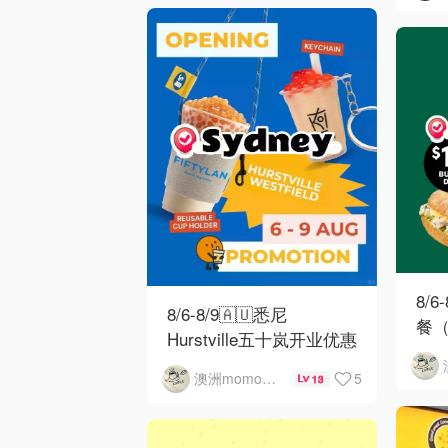
8/6
8/6-8/9🇦🇺悉尼
餐（
Hurstville五十岚开业优惠
5
澳洲momo爱吃
13