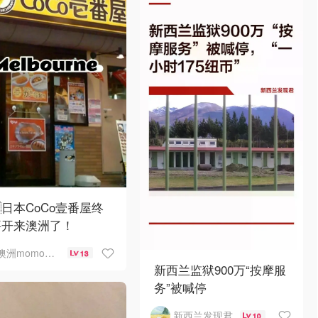
🇺日本CoCo壹番屋终
要开来澳洲了！
澳洲momo爱吃
13
新西兰监狱900万“按摩服
务”被喊停
新西兰发现君
10