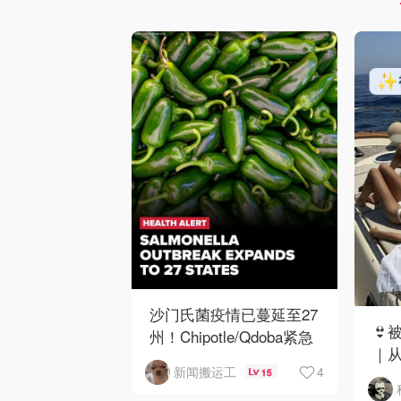
沙门氏菌疫情已蔓延至27
👙
州！Chipotle/Qdoba紧急
｜
下架辣椒
4
新闻搬运工
15