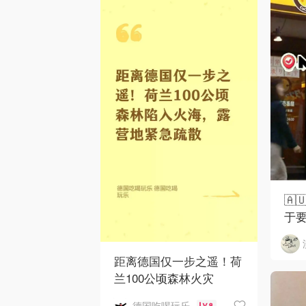
🇦
于
距离德国仅一步之遥！荷
兰100公顷森林火灾
德国吃喝玩乐
8