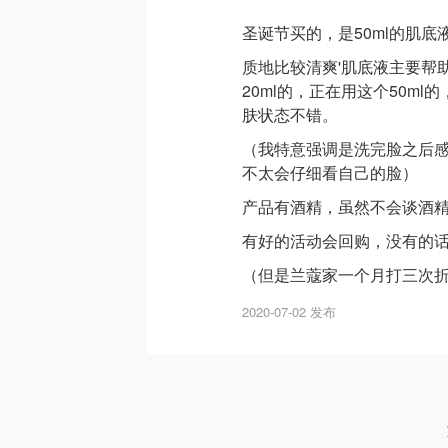
圣诞节买的，是50ml的肌底液
质地比较清爽'肌底液主要帮
20ml的，正在用这个50m
肤状态不错。
（我特意强调是洗完脸之后
不太会仔细看自己的脸）
产品有酒精，虽然不会谈酒
有好的活动会回购，没有的
（但是兰蔻家一个月打三次
2020-07-02 发布