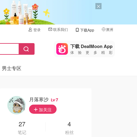
联系我们
澳洲
登录
下载App
🇺🇸
美国
下载 DealMoon App
体验更多精彩
🇨🇳
中国
男士专区
🇨🇦
加拿大
🇬🇧
英国
🇩🇪
德国
月落寒沙
7
🇫🇷
加关注
法国
🇮🇹
27
4
意大利
笔记
粉丝
🇦🇺
澳洲