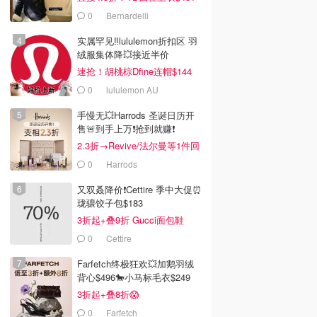
0
Bernardelli
实属罕见‼️lululemon折扣区 羽
绒服集体降💥接近半价
速抢！胡桃棕Dfine连帽$144
0
lululemon AU
手慢无💥Harrods 圣诞日历开
售🚨到手上万❗️抢到就赚❗️
2.3折→Revive/法尔曼等1件回
本！
0
Harrods
又双叒降价❗️Cettire 季中大促⏰
珑骧饺子包$183
3折起+叠9折 Gucci面包鞋
$991
0
Cettire
Farfetch终极狂欢💥加鹅羽绒
背心$496🐎小马标毛衣$249
3折起+叠8折😱
0
Farfetch