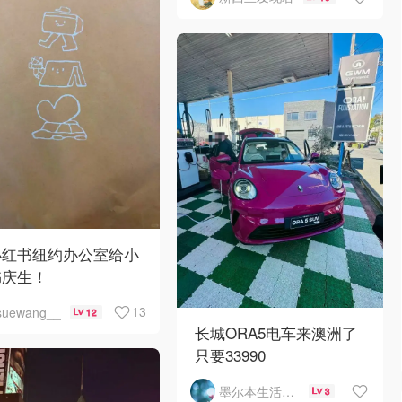
小红书纽约办公室给小
书庆生！
13
suewang__
12
长城ORA5电车来澳洲了
只要33990
墨尔本生活指南
3