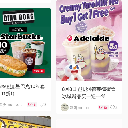
-8/9🇦🇺星巴克10🔪套
8月8日🇦🇺阿德莱德蜜雪
41折❗）
冰城新品买一送一💜
3
澳洲momo爱吃
13
2
澳洲momo爱吃
13