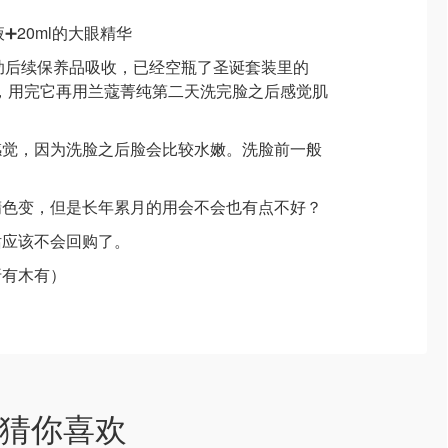
➕20ml的大眼精华
助后续保养品吸收，已经空瓶了圣诞套装里的
l的，用完它再用兰蔻菁纯第二天洗完脸之后感觉肌
感觉，因为洗脸之后脸会比较水嫩。洗脸前一般
精色变，但是长年累月的用会不会也有点不好？
话应该不会回购了。
折有木有）
猜你喜欢