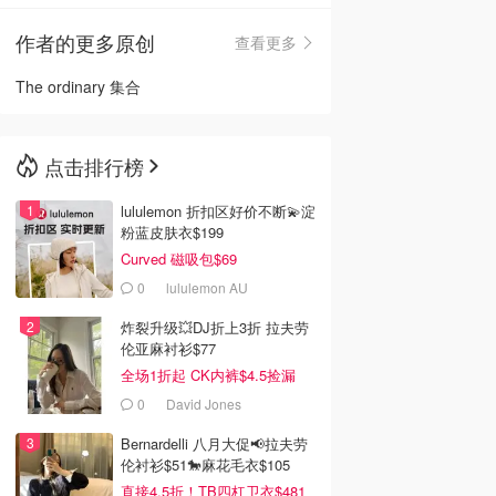
作者的更多原创
查看更多
🇳🇿
新西兰
The ordinary 集合
点击排行榜
lululemon 折扣区好价不断💫淀
粉蓝皮肤衣$199
Curved 磁吸包$69
0
lululemon AU
炸裂升级💥DJ折上3折 拉夫劳
伦亚麻衬衫$77
全场1折起 CK内裤$4.5捡漏
0
David Jones
Bernardelli 八月大促📢拉夫劳
伦衬衫$51🐎麻花毛衣$105
直接4.5折！TB四杠卫衣$481