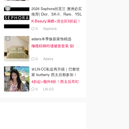
2026 Sephora丝芙兰 澳洲必买
推荐| Dior、SK-II、Rare、YSL
K-Beauty满赠+清仓区5折起！
0
Sephora
adairs本季焕新家饰精选
橄榄棕榈绗缝被套套装 $2
0
Adairs
🚨LN-CC私促再升级｜巴黎世
家 burberry 西太后都参加！
4折起+额外8折！西太后耳钉
$110
0
LN-CC