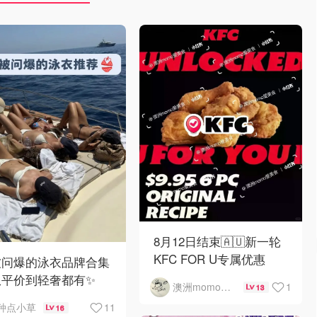
8月12日结束🇦🇺新一轮
KFC FOR U专属优惠
被问爆的泳衣品牌合集
从平价到轻奢都有✨
1
澳洲momo爱吃
13
11
种点小草
16