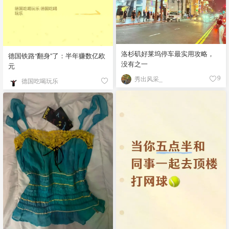
洛杉矶好莱坞停车最实用攻略，
德国铁路“翻身”了：半年赚数亿欧
没有之一
元
秀出风采_
9
德国吃喝玩乐