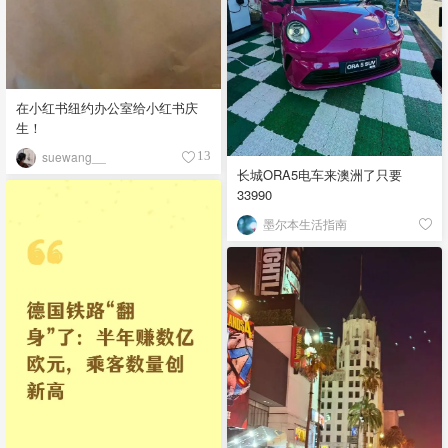
在小红书纽约办公室给小红书庆
生！
suewang__
13
长城ORA5电车来澳洲了只要
33990
墨尔本生活指南