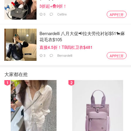
3折起+叠9折！
0
Cettire
APP打开
Bernardelli 八月大促📢拉夫劳伦衬衫$51🐎麻
花毛衣$105
直接4.5折！TB四杠卫衣$481
3
Bernardelli
APP打开
大家都在抢
1
2