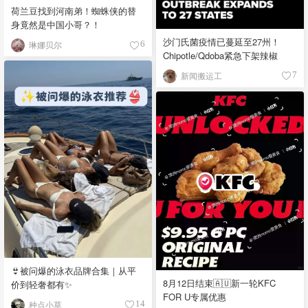
荷兰豆找到河南弟！蜘蛛侠的替
身竟然是中国小哥？！
沙门氏菌疫情已蔓延至27州！
琳娜贝尔
6
Chipotle/Qdoba紧急下架辣椒
新闻搬运工
7
👙被问爆的泳衣品牌合集｜从平
8月12日结束🇦🇺新一轮KFC
价到轻奢都有✨
FOR U专属优惠
种点小草
14