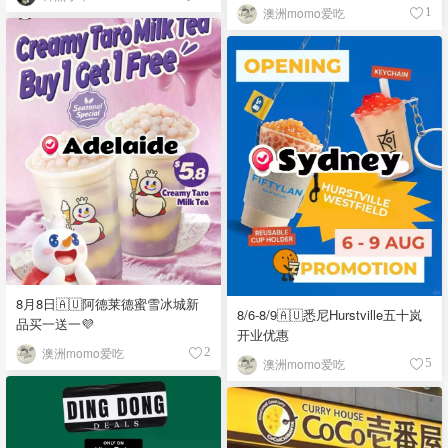
澳洲momo爱吃
1
8月8日🇦🇺阿德莱德蜜雪冰城新
8/6-8/9🇦🇺悉尼Hurstville五十岚
品买一送一💜
开业优惠
澳洲momo爱吃
2
澳洲momo爱吃
5