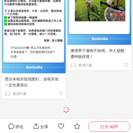
澳洲男子遛狗不拴绳，华人提醒
遭种族歧视！
澳洲印象
墨尔本电车惊现图钉，坐电车前
一定先看座位
澳洲印象
评论
分享
打开 APP