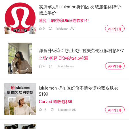
实属罕见‼️lululemon折扣区 羽绒服集体降💥
接近半价
速抢！胡桃棕Dfine连帽$144
0
lululemon AU
APP打开
炸裂升级💥DJ折上3折 拉夫劳伦亚麻衬衫$77
全场1折起 CK内裤$4.5捡漏
4
David Jones
APP打开
lululemon 折扣区好价不断💫淀粉蓝皮肤衣
$199
Curved 磁吸包$69
13
lululemon AU
APP打开