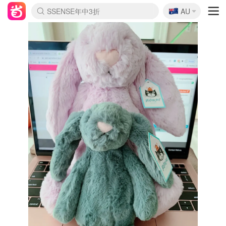
🇦🇺
SSENSE年中3折
AU
lululemon折扣上新
Sasa美妆护肤3.5折
FreshBeauty好价汇总
Cettire降价+叠9折
Farfetch折上8折
WWS Coles超市实拍
viagogo二手票捡漏
Myer清仓1折起
The Outnet奢牌1折起
David Jones 3折起
Flannels大牌1折
Perfumes Club护肤1折
AMIRO返校季6.2折
Oweek抽奖送Airpods
Amazon折扣汇总
eToro入金$200送$50
Amazon数码好物
ICONIC本周7.5折
ThedoubleF高奢地板价
Moose Knuckles 6折
丝芙兰5折起
EUFY官网3.7折起
Selenichast首饰2折
Trip机票酒店促销
YSL送5件彩妆礼
Amazon家居好物
BIGBANG巡演开票
David Jones时尚3折
Amazon美妆护肤
雅漾大喷$8
过敏原检测盒$33
伊索独家赠50ml沐浴露
科颜氏清仓3折
SEALIFE海洋馆门票6折
丝塔芙大白罐$16
订阅Newsletter送香薰
Cult Beauty 6.8折
Harrods圣诞日历2.3折
LN-CC奢牌私促3折
d'Alba空姐喷雾$16
EVE LOM套装逆天2折
Bernardelli独家4折
Adore Beauty 6折起
CT圣诞日历
Mytheresa奢品2.7折
Luxury Escapes 9折
Currentbody美容仪9折
卡诗9折+赠4件礼
MOON Garden Live
ALLSAINTS美衣3折
Roborock扫地机3.7折
Tingo Life水杯$24
Valentino官网5折
CR洗发护发6.3折