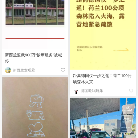
新西兰监狱900万“按摩服务”被喊
停
新西兰发现君
距离德国仅一步之遥！荷兰100公
顷森林火灾
德国吃喝玩乐