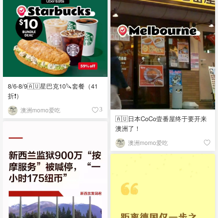
8/6-8/9🇦🇺星巴克10🔪套餐（41
折❗）
澳洲momo爱吃
3
🇦🇺日本CoCo壹番屋终于要开来
澳洲了！
澳洲momo爱吃