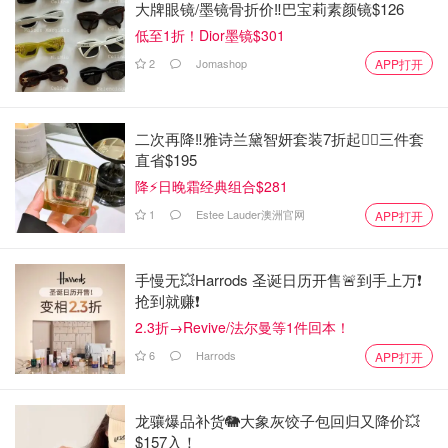
大牌眼镜/墨镜骨折价‼️巴宝莉素颜镜$126
低至1折！Dior墨镜$301
2
Jomashop
APP打开
二次再降‼️雅诗兰黛智妍套装7折起❤️‍🔥三件套
直省$195
降⚡日晚霜经典组合$281
1
Estee Lauder澳洲官网
APP打开
手慢无💥Harrods 圣诞日历开售🚨到手上万❗️
抢到就赚❗️
2.3折→Revive/法尔曼等1件回本！
6
Harrods
APP打开
龙骧爆品补货🐘大象灰饺子包回归又降价💥
$157入！