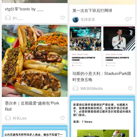
vtg分享*iconic by ___
第一次在下班后打网球
jin___
毛球茶茶
7
珀斯的小意大利：StadiumPark限
时变身五晚
WA365Media
墨尔本｜近期最爱“越南包”Pork
Roll
村长Leo