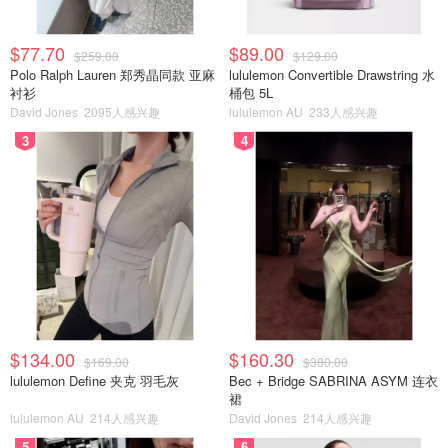
$77.70
$89.00
$259.00
$129.00
Polo Ralph Lauren 郑秀晶同款 亚麻
lululemon Convertible Drawstring 水
衬衫
桶包 5L
David Jones
2095人感兴趣
lululemon AU
233人感兴趣
3
4
$134.00
$160.30
$169.00
$380.00
lululemon Define 夹克 羽毛灰
Bec + Bridge SABRINA ASYM 连衣
裙
lululemon AU
214人感兴趣
David Jones
214人感兴趣
5
6