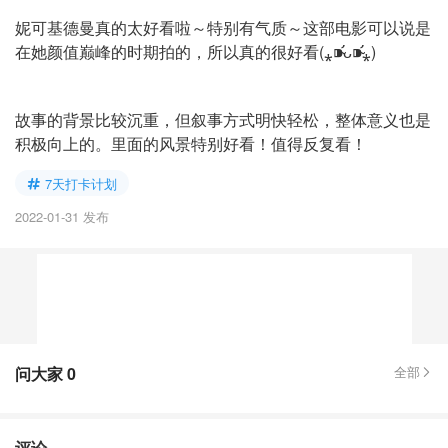
妮可基德曼真的太好看啦～特别有气质～这部电影可以说是
在她颜值巅峰的时期拍的，所以真的很好看(⁎⁍̴̛ᴗ⁍̴̛⁎)
故事的背景比较沉重，但叙事方式明快轻松，整体意义也是
积极向上的。里面的风景特别好看！值得反复看！
7天打卡计划
2022-01-31 发布
问大家
0
全部
评论