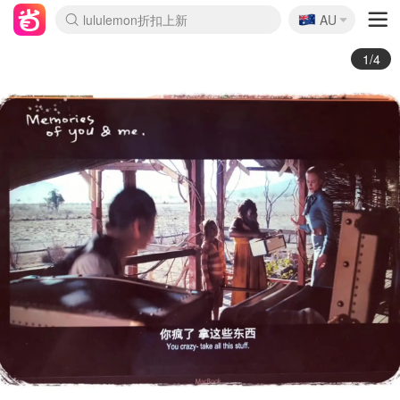
🇦🇺
Sasa美妆护肤3.5折
AU
lululemon折扣上新
SSENSE年中3折
FreshBeauty好价汇总
Cettire降价+叠9折
Farfetch折上8折
WWS Coles超市实拍
viagogo二手票捡漏
Myer清仓1折起
The Outnet奢牌1折起
David Jones 3折起
Flannels大牌1折
Perfumes Club护肤1折
AMIRO返校季6.2折
Oweek抽奖送Airpods
Amazon折扣汇总
eToro入金$200送$50
Amazon数码好物
ICONIC本周7.5折
ThedoubleF高奢地板价
Moose Knuckles 6折
丝芙兰5折起
EUFY官网3.7折起
Selenichast首饰2折
Trip机票酒店促销
YSL送5件彩妆礼
Amazon家居好物
BIGBANG巡演开票
David Jones时尚3折
Amazon美妆护肤
雅漾大喷$8
过敏原检测盒$33
伊索独家赠50ml沐浴露
科颜氏清仓3折
SEALIFE海洋馆门票6折
丝塔芙大白罐$16
订阅Newsletter送香薰
Cult Beauty 6.8折
Harrods圣诞日历2.3折
LN-CC奢牌私促3折
d'Alba空姐喷雾$16
EVE LOM套装逆天2折
Bernardelli独家4折
Adore Beauty 6折起
CT圣诞日历
Mytheresa奢品2.7折
Luxury Escapes 9折
Currentbody美容仪9折
卡诗9折+赠4件礼
MOON Garden Live
ALLSAINTS美衣3折
Roborock扫地机3.7折
Tingo Life水杯$24
Valentino官网5折
2/4