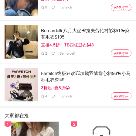
0
Farfetch
APP打开
Bernardelli 八月大促📢拉夫劳伦衬衫$51🐎麻
花毛衣$105
直接4.5折！TB四杠卫衣$481
2
Bernardelli
APP打开
Farfetch终极狂欢💥加鹅羽绒背心$496🐎小马
标毛衣$249
3折起+叠8折😱
4
Farfetch
APP打开
大家都在抢
1
2