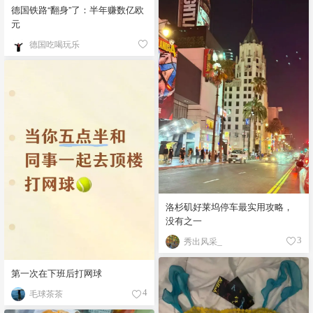
德国铁路“翻身”了：半年赚数亿欧
元
德国吃喝玩乐
洛杉矶好莱坞停车最实用攻略，
没有之一
秀出风采_
3
第一次在下班后打网球
毛球茶茶
4