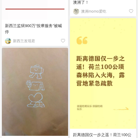
澳洲了！
澳洲momo爱吃
新西兰监狱900万“按摩服务”被喊
停
新西兰发现君
距离德国仅一步之遥！荷兰100公