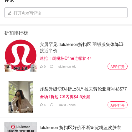
打开App写评论
折扣排行榜
实属罕见‼️lululemon折扣区 羽绒服集体降💥
接近半价
速抢！胡桃棕Dfine连帽$144
0
lululemon AU
APP打开
炸裂升级💥DJ折上3折 拉夫劳伦亚麻衬衫$77
全场1折起 CK内裤$4.5捡漏
4
David Jones
APP打开
lululemon 折扣区好价不断💫淀粉蓝皮肤衣