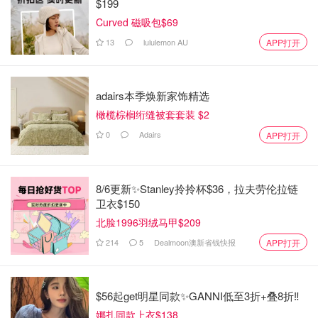
$199
Curved 磁吸包$69
13
lululemon AU
APP打开
adairs本季焕新家饰精选
橄榄棕榈绗缝被套套装 $2
0
Adairs
APP打开
8/6更新✨Stanley拎拎杯$36，拉夫劳伦拉链
卫衣$150
北脸1996羽绒马甲$209
214
5
Dealmoon澳新省钱快报
APP打开
$56起get明星同款✨GANNI低至3折+叠8折‼️
娜扎同款上衣$138