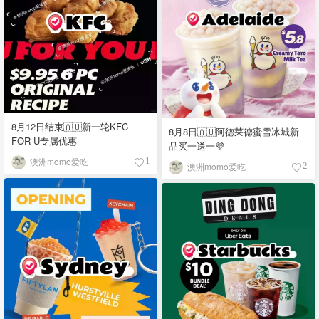
8月12日结束🇦🇺新一轮KFC
8月8日🇦🇺阿德莱德蜜雪冰城新
FOR U专属优惠
品买一送一💜
澳洲momo爱吃
1
澳洲momo爱吃
2