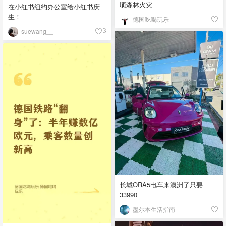
顷森林火灾
在小红书纽约办公室给小红书庆
生！
德国吃喝玩乐
suewang__
3
长城ORA5电车来澳洲了只要
33990
墨尔本生活指南