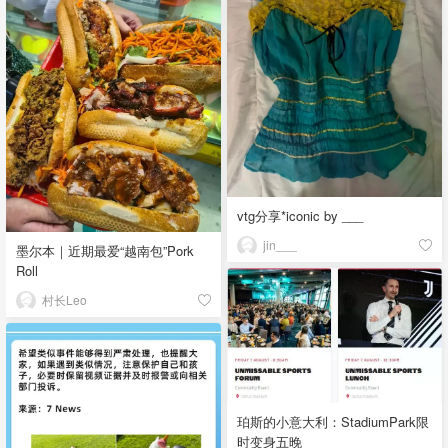
vtg分享*iconic by ___
jin___
墨尔本｜近期最爱“越南包”Pork
Roll
村长Leo
珀斯的小意大利：StadiumPark限
时变身五晚