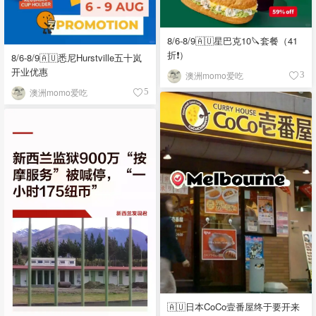
8/6-8/9🇦🇺星巴克10🔪套餐（41
折❗）
8/6-8/9🇦🇺悉尼Hurstville五十岚
开业优惠
澳洲momo爱吃
3
澳洲momo爱吃
5
🇦🇺日本CoCo壹番屋终于要开来