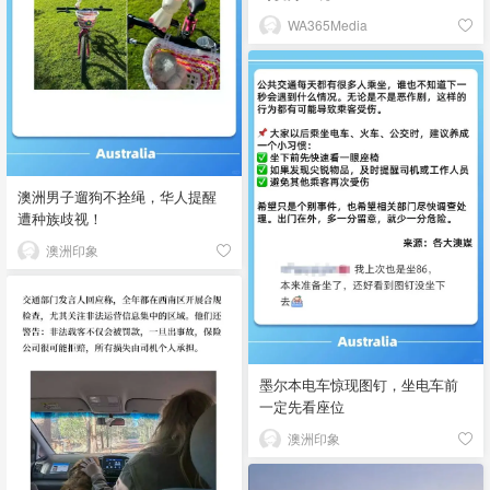
WA365Media
澳洲男子遛狗不拴绳，华人提醒
遭种族歧视！
澳洲印象
墨尔本电车惊现图钉，坐电车前
一定先看座位
澳洲印象