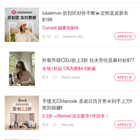
lululemon 折扣区好价不断💫淀粉蓝皮肤衣
$199
Curved 磁吸包$69
13
lululemon AU
APP打开
炸裂升级💥DJ折上3折 拉夫劳伦亚麻衬衫$77
全场1折起 CK内裤$4.5捡漏
4
David Jones
APP打开
手慢无💥Harrods 圣诞日历开售🚨到手上万❗️
抢到就赚❗️
2.3折→Revive/法尔曼等1件回本！
6
Harrods
APP打开