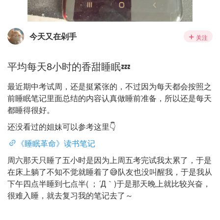
今天又在剁手
关注
平均每天8小时的香甜睡眠💤
最近期中考试周，还是挺紧张的，不过因为每天都会按照之
前睡眠笔记里面总结的内容认真做睡前准备，所以还是每天
都睡得很好。
还没看过的姐妹可以参考这里👇
《睡眠革命》读书笔记
周六那天只睡了五小时是因为上周五考完试我太累了，于是
在床上躺了不知不觉就睡着了😅队友也没叫醒我，于是我从
下午四点半睡到七点半( ；´Д｀)于是那天晚上就比较兴奋，
很难入睡，就去复习我的笔记去了～