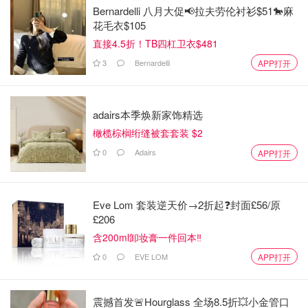
Bernardelli 八月大促📢拉夫劳伦衬衫$51🐎麻
花毛衣$105
直接4.5折！TB四杠卫衣$481
3
Bernardelli
APP打开
adairs本季焕新家饰精选
橄榄棕榈绗缝被套套装 $2
0
Adairs
APP打开
Eve Lom 套装逆天价→2折起❓封面£56/原
£206
含200ml卸妆膏一件回本‼️
0
EVE LOM
APP打开
震撼首发🚨Hourglass 全场8.5折💥小金管口