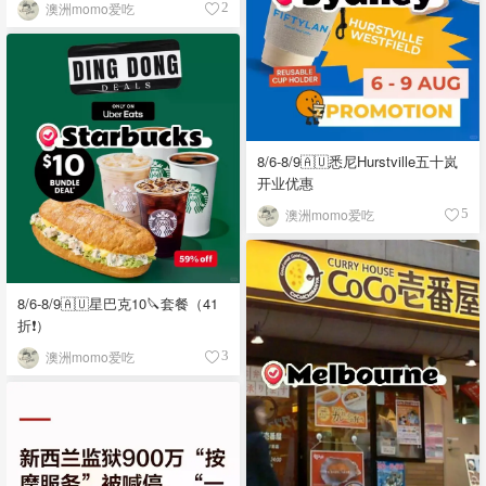
澳洲momo爱吃
2
8/6-8/9🇦🇺悉尼Hurstville五十岚
开业优惠
澳洲momo爱吃
5
8/6-8/9🇦🇺星巴克10🔪套餐（41
折❗）
澳洲momo爱吃
3