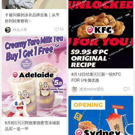
👙被问爆的泳衣品牌合集｜从平
价到轻奢都有✨
种点小草
16
8月12日结束🇦🇺新一轮KFC
FOR U专属优惠
澳洲momo爱吃
1
8月8日🇦🇺阿德莱德蜜雪冰城新
品买一送一💜