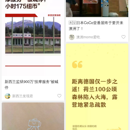
🇦🇺日本CoCo壹番屋终于要开来
澳洲了！
澳洲momo爱吃
新西兰监狱900万“按摩服务”被喊
停
新西兰发现君