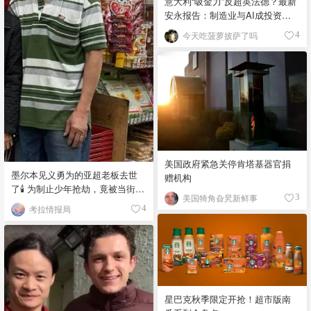
意大利“吸金力”反超英法德？最新
安永报告：制造业与AI成投资新
宠！
今天吃菠萝披萨了吗
4
美国政府紧急关停肯塔基器官捐
墨尔本见义勇为的亚超老板去世
赠机构
了🕯️ 为制止少年抢劫，竟被当街围
美国犄角旮旯新鲜事
3
殴致死！
考拉情报局
4
星巴克秋季限定开抢！超市版南