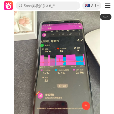
🇦🇺
Sasa美妆护肤3.5折
AU
lululemon折扣上新
SSENSE年中3折
FreshBeauty好价汇总
Cettire降价+叠9折
Farfetch折上8折
WWS Coles超市实拍
viagogo二手票捡漏
Myer清仓1折起
The Outnet奢牌1折起
David Jones 3折起
Flannels大牌1折
Perfumes Club护肤1折
AMIRO返校季6.2折
Oweek抽奖送Airpods
Amazon折扣汇总
eToro入金$200送$50
Amazon数码好物
ICONIC本周7.5折
ThedoubleF高奢地板价
Moose Knuckles 6折
丝芙兰5折起
EUFY官网3.7折起
Selenichast首饰2折
Trip机票酒店促销
YSL送5件彩妆礼
Amazon家居好物
BIGBANG巡演开票
David Jones时尚3折
Amazon美妆护肤
雅漾大喷$8
过敏原检测盒$33
伊索独家赠50ml沐浴露
科颜氏清仓3折
SEALIFE海洋馆门票6折
丝塔芙大白罐$16
订阅Newsletter送香薰
Cult Beauty 6.8折
Harrods圣诞日历2.3折
LN-CC奢牌私促3折
d'Alba空姐喷雾$16
EVE LOM套装逆天2折
Bernardelli独家4折
Adore Beauty 6折起
CT圣诞日历
Mytheresa奢品2.7折
Luxury Escapes 9折
Currentbody美容仪9折
MOON Garden Live
ALLSAINTS美衣3折
Roborock扫地机3.7折
Tingo Life水杯$24
Valentino官网5折
CR洗发护发6.3折
3/5