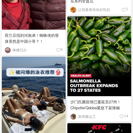
瓜系列全盘点
让我看看有啥好吃的
5
荷兰豆找到河南弟！蜘蛛侠的替
身竟然是中国小哥？！
琳娜贝尔
8
沙门氏菌疫情已蔓延至27州！
Chipotle/Qdoba紧急下架辣椒
新闻搬运工
14