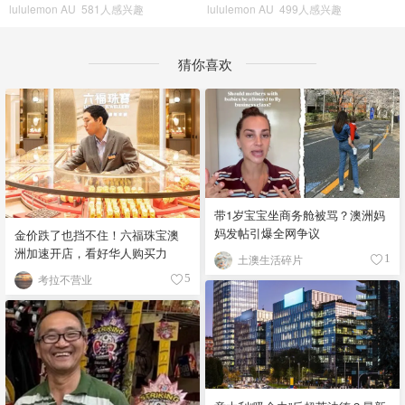
lululemon AU
581人感兴趣
lululemon AU
499人感兴趣
猜你喜欢
带1岁宝宝坐商务舱被骂？澳洲妈
妈发帖引爆全网争议
金价跌了也挡不住！六福珠宝澳
洲加速开店，看好华人购买力
土澳生活碎片
1
考拉不营业
5