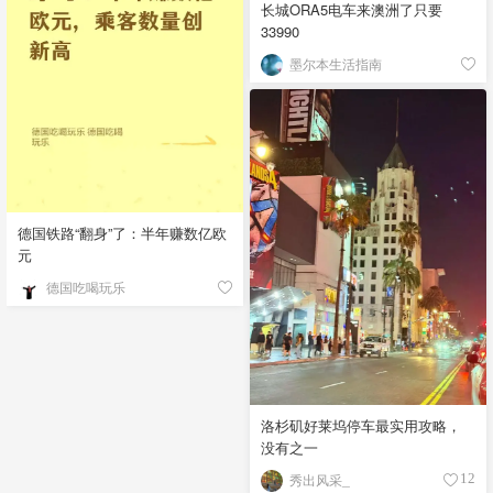
长城ORA5电车来澳洲了只要
33990
墨尔本生活指南
德国铁路“翻身”了：半年赚数亿欧
元
德国吃喝玩乐
洛杉矶好莱坞停车最实用攻略，
没有之一
秀出风采_
12