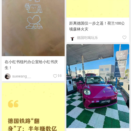
距离德国仅一步之遥！荷兰100公
顷森林火灾
德国吃喝玩乐
在小红书纽约办公室给小红书庆
生！
suewang__
16