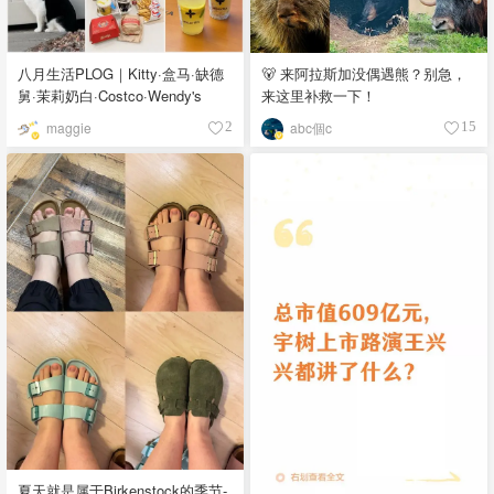
八月生活PLOG｜Kitty·盒马·缺德
🐻 来阿拉斯加没偶遇熊？别急，
舅·茉莉奶白·Costco·Wendy's
来这里补救一下！
maggie
abc個c
2
15
夏天就是属于Birkenstock的季节-