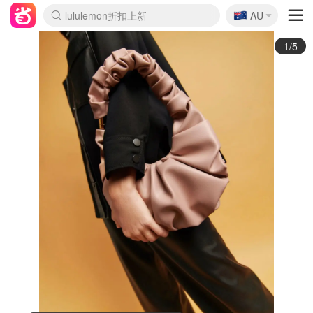
🇦🇺
Sasa美妆护肤3.5折
AU
lululemon折扣上新
SSENSE年中2.5折
FreshBeauty好价汇总
Cettire降价+叠9折
WWS Coles超市实拍
viagogo二手票捡漏
Myer超级周末
The Outnet奢牌1折起
David Jones 3折起
Flannels大牌1折
Perfumes Club护肤1折
AMIRO面罩$251
Amazon折扣汇总
eToro入金$200送$50
Amazon数码好物
ICONIC本周7.5折
ThedoubleF高奢地板价
Moose Knuckles 6折
丝芙兰5折起
EUFY摄像头$98
Selenichast首饰2折
Trip机票酒店促销
YSL送5件彩妆礼
Amazon家居好物
Amazon美妆护肤
雅漾大喷$8
过敏原检测盒$33
伊索独家赠50ml沐浴露
科颜氏高保湿面霜$29
SEALIFE海洋馆门票6折
丝塔芙大白罐$16
订阅Newsletter送香薰
Cult Beauty 6.8折
Harrods圣诞日历$525
LN-CC奢牌私促3折
d'Alba空姐喷雾$16
EVE LOM套装£56
Bernardelli独家4折
Adore Beauty 6折起
CT圣诞日历
Mytheresa奢品2.7折
Luxury Escapes 9折
Currentbody美容仪$881
MOON Garden Live
Roborock扫地机$649
Tingo Life水杯$24
Valentino官网5折
CR洗护套装$23
修丽可4件套$159
Myer彩妆2件7折
GANNI官网4.5折
Stylevana韩妆4折
Tessabit高奢8.5折
OGX洗发水$11
Amazon阿德莱德次日达
卡诗8.5折+赠礼
Philips Hue灯具8折
2/5