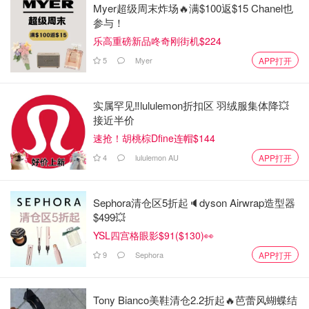
Myer超级周末炸场🔥满$100返$15 Chanel也
参与！
乐高重磅新品咚奇刚街机$224
5
Myer
APP打开
实属罕见‼️lululemon折扣区 羽绒服集体降💥
接近半价
速抢！胡桃棕Dfine连帽$144
4
lululemon AU
APP打开
Sephora清仓区5折起🔈dyson Airwrap造型器
$499💥
YSL四宫格眼影$91($130)👀
9
Sephora
APP打开
Tony Bianco美鞋清仓2.2折起🔥芭蕾风蝴蝶结