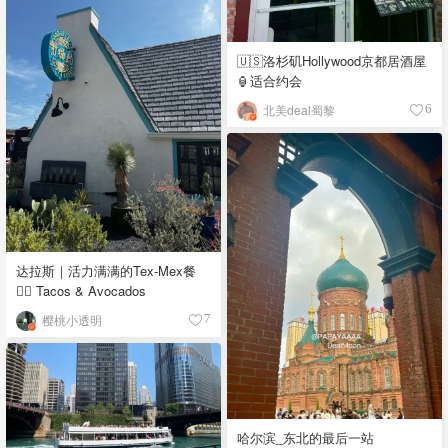
🇺🇸洛杉矶Hollywood京都居酒屋
🏮适合约会
北美deal蜀黎
6
达拉斯｜活力满满的Tex-Mex餐
👉🏼 Tacos & Avocados
樱桃小透明
7
哈尔滨_东北的最后一站