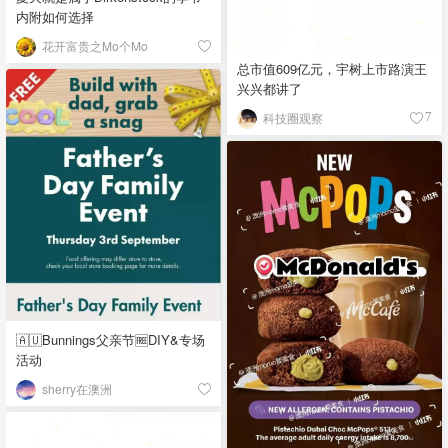
内附如何选择
花开富贵之Mo个Mo
总市值609亿元，宇树上市路演王
兴兴都讲了
科技圈观察
7
🇦🇺Bunnings父亲节🆓DIY&专场
活动
sherry在澳洲