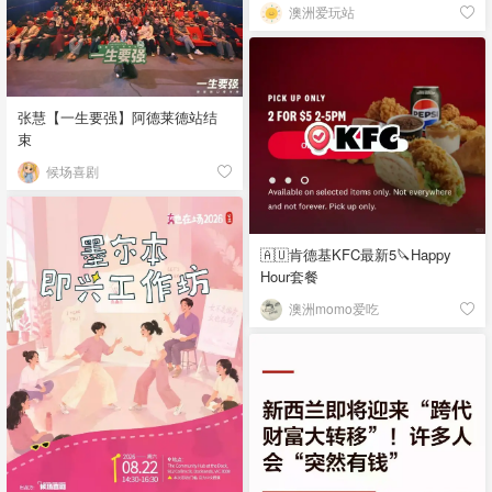
澳洲爱玩站
张慧【一生要强】阿德莱德站结
束
候场喜剧
🇦🇺肯德基KFC最新5🔪Happy
Hour套餐
澳洲momo爱吃