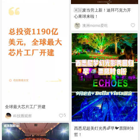
🇦🇺麦当劳上新！迪拜巧克力开
心果球来啦！
澳洲momo爱吃
全球最大芯片工厂开建
科技圈观察
5
西悉尼超美灯光秀🌈早🐦票限时8
哲！