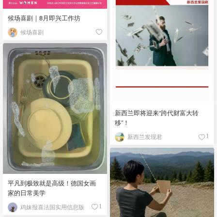
候场喜剧｜8月即兴工作坊
候场喜剧
新西兰即将迎来“跨代财富大转
移”！
新西兰发现君
1
平凡到极致就是高级！德国女画
家的日常美学
鸡妹报喜法国实用信息版
1