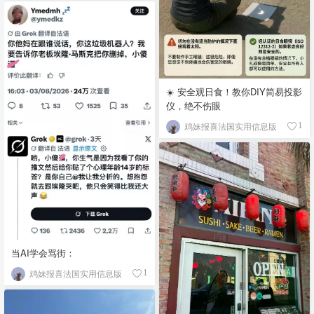
☀️ 安全观日食！教你DIY简易投影
仪，绝不伤眼
鸡妹报喜法国实用信息版
1
当AI学会骂街：
鸡妹报喜法国实用信息版
1