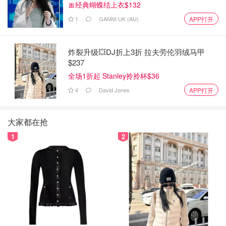
🎀经典蝴蝶结上衣$132
1
GANNI UK (AU)
APP打开
炸裂升级💥DJ折上3折 拉夫劳伦羽绒马甲
$237
全场1折起 Stanley拎拎杯$36
4
David Jones
APP打开
大家都在抢
1
2