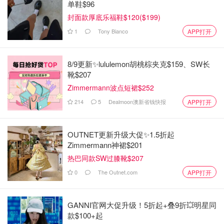
单鞋$96
封面款厚底乐福鞋$120($199)
1
Tony Bianco
APP打开
8/9更新✨lululemon胡桃棕夹克$159、SW长
靴$207
Zimmermann波点短裙$252
214
5
Dealmoon澳新省钱快报
APP打开
OUTNET更新升级大促✨1.5折起
Zimmermann神裙$201
热巴同款SW过膝靴$207
0
The Outnet.com
APP打开
GANNI官网大促升级！5折起+叠9折💥明星同
款$100+起