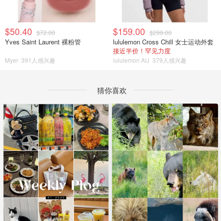
$50.40
$159.00
$72.00
$299.00
Yves Saint Laurent 裸粉管
lululemon Cross Chill 女士运动外套
接近半价！罕见力度
Myer
391人感兴趣
lululemon AU
379人感兴趣
猜你喜欢