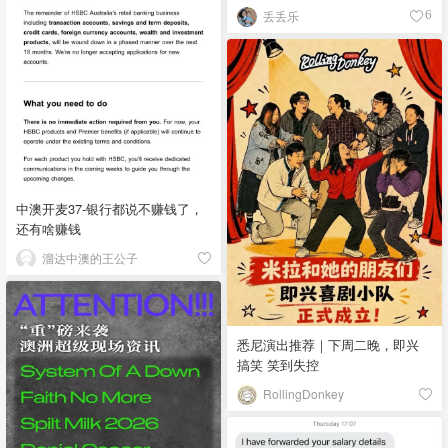
丢丢乐
6
中澳开麦37-银行都说不赚钱了，
还有啥赚钱
溜达中澳的王公子
悉尼演出推荐｜下周二晚，即兴
搞笑 笑到失控
RollingDonkey