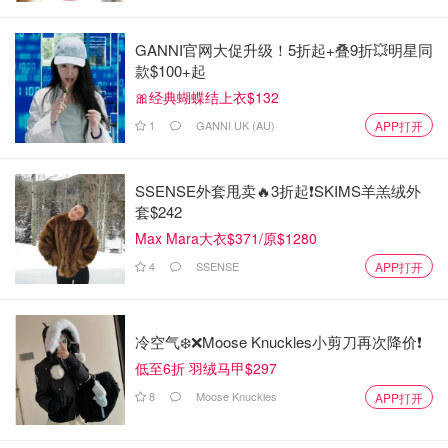
GANNI官网大促升级！5折起+叠9折💥明星同
款$100+起
🎀经典蝴蝶结上衣$132
1
GANNI UK (AU)
APP打开
SSENSE外套甩卖🔥3折起❗SKIMS羊羔绒外
套$242
Max Mara大衣$371/原$1280
4
SSENSE
APP打开
冷空气❄️❌️Moose Knuckles小剪刀再次降价❗️
低至6折 羽绒马甲$297
8
Moose Knuckles
APP打开