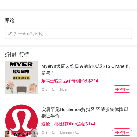
评论
打开App写评论
折扣排行榜
Myer超级周末炸场🔥满$100返$15 Chanel也
参与！
乐高重磅新品咚奇刚街机$224
3
Myer
APP打开
实属罕见‼️lululemon折扣区 羽绒服集体降💥
接近半价
速抢！胡桃棕Dfine连帽$144
2
lululemon AU
APP打开