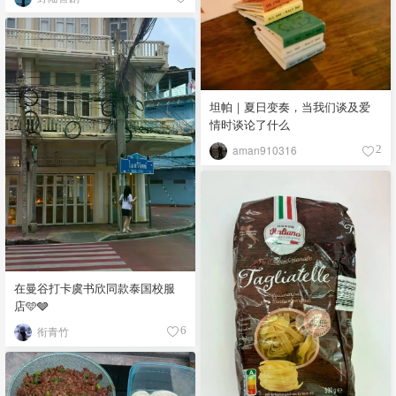
坦帕｜夏日变奏，当我们谈及爱
情时谈论了什么
aman910316
2
在曼谷打卡虞书欣同款泰国校服
店🩵🩶
衔青竹
6