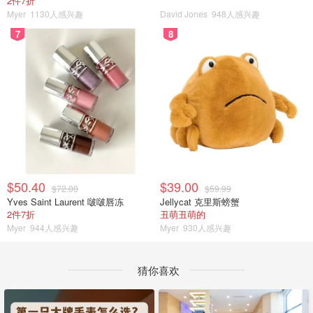
2件7折
Myer
1130人感兴趣
David Jones
948人感兴趣
7
8
$50.40
$39.00
$72.00
$59.99
Yves Saint Laurent 啵啵唇冻
Jellycat 克里斯螃蟹
2件7折
丑萌丑萌的
Myer
944人感兴趣
Myer
930人感兴趣
猜你喜欢