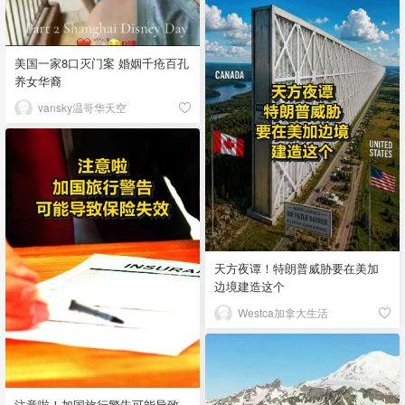
美国一家8口灭门案 婚姻千疮百孔
养女华裔
vansky温哥华天空
天方夜谭！特朗普威胁要在美加
边境建造这个
Westca加拿大生活
注意啦！加国旅行警告可能导致