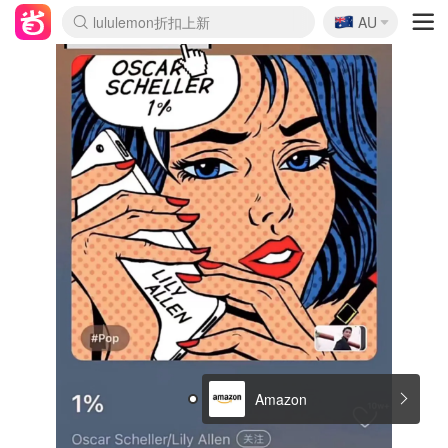
🇦🇺
Sasa美妆护肤3.5折
AU
lululemon折扣上新
SSENSE年中3折
FreshBeauty好价汇总
Cettire降价+叠9折
WWS Coles超市实拍
viagogo二手票捡漏
Myer超级周末1折
The Outnet奢牌1折起
David Jones 3折起
Flannels大牌1折
Perfumes Club护肤1折
AMIRO返校季6.2折
Amazon折扣汇总
eToro入金$200送$50
Amazon数码好物
ICONIC本周7.5折
ThedoubleF高奢地板价
Moose Knuckles 6折
丝芙兰5折起
EUFY官网3.7折起
Selenichast首饰2折
Trip机票酒店促销
YSL送5件彩妆礼
Amazon家居好物
Amazon美妆护肤
雅漾大喷$8
过敏原检测盒$33
伊索独家赠50ml沐浴露
科颜氏清仓3折
SEALIFE海洋馆门票6折
丝塔芙大白罐$16
订阅Newsletter送香薰
Cult Beauty 6.8折
Harrods圣诞日历2.3折
LN-CC奢牌私促3折
d'Alba空姐喷雾$16
EVE LOM套装逆天2折
Bernardelli独家4折
Adore Beauty 6折起
CT圣诞日历
Mytheresa奢品2.7折
Luxury Escapes 9折
Currentbody美容仪9折
MOON Garden Live
Roborock扫地机3.7折
Tingo Life水杯$24
Valentino官网5折
CR洗发护发6.3折
修丽可套装7.4折
Myer彩妆2件7折
GANNI官网4.5折
Stylevana韩妆4折
Tessabit高奢8.5折
OGX洗护4折
Amazon阿德莱德次日达
卡诗8.5折+赠礼
Philips Hue灯具8折
Amazon