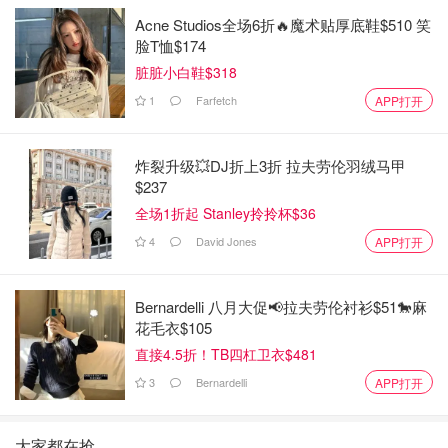
Acne Studios全场6折🔥魔术贴厚底鞋$510 笑
脸T恤$174
脏脏小白鞋$318
1
Farfetch
APP打开
炸裂升级💥DJ折上3折 拉夫劳伦羽绒马甲
$237
全场1折起 Stanley拎拎杯$36
4
David Jones
APP打开
Bernardelli 八月大促📢拉夫劳伦衬衫$51🐎麻
花毛衣$105
直接4.5折！TB四杠卫衣$481
3
Bernardelli
APP打开
大家都在抢