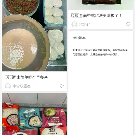
🇩🇪意面中式吃法美味极了！
汽水er
🇩🇪周末简单吃个早餐🥣
宇宙双重奏