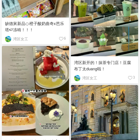
缺德舅新品🍊橙子酸奶曲奇x芭乐
塔🍉冻啃！！！
湾区女工
6
湾区新开的！抹茶专门店！豆腐
布丁太duang啦！
湾区女工
3