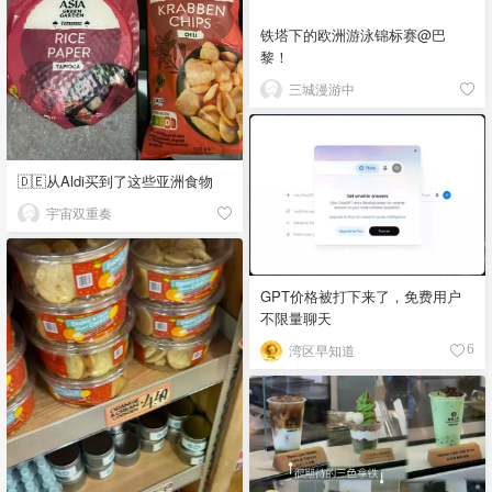
铁塔下的欧洲游泳锦标赛@巴
黎！
三城漫游中
🇩🇪从Aldi买到了这些亚洲食物
宇宙双重奏
GPT价格被打下来了，免费用户
不限量聊天
湾区早知道
6