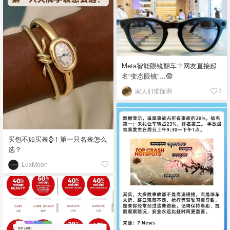
Meta智能眼镜翻车？网友直接起
名“变态眼镜”…😨
家人们谁懂啊
5
买包不如买表⌚️！第一只名表怎么
选？
LuxMoon