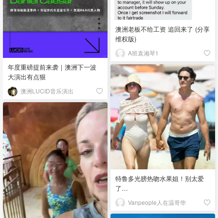
澳洲老板不给工资 追回来了 (分享
维权版)
A班袁湘琴1
年度重磅提前来袭｜澳洲下一波
大演出有点狠
澳洲LUCID音乐演出
特鲁多光膀热吻水果姐！别太爱
了…
Vanpeople人在温哥华