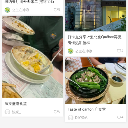
纽约餐厅周🌟🌟米二 挖到宝👍
公主在冲浪
8
打卡点分享📍魁北克Québec再见
鬼怪热泪盈框
公主在冲浪
5
法拉盛港食堂
Taste of canton 广食堂
波妮_
6
DIY驿站
4