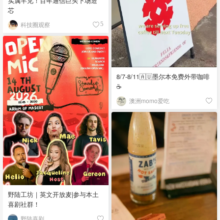
实属罕见！百年通信巨头下场造
芯
科技圈观察
5
8/7-8/11🇦🇺墨尔本免费外带咖啡
☕
澳洲momo爱吃
野陆工坊｜英文开放麦|参与本土
喜剧社群！
野陆喜剧