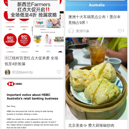
澳洲十大车祸黑点公布！墨尔本
竟独占9席！
澳洲印象
1
🇳🇿纽村百货红点大促来袭 全场
低至4折捡漏
邪流纨wendy
北京美食🥘 费大厨辣椒炒肉