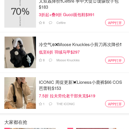
又双叒降价❗️Cettire 季中大促⏰珑骧饺子包
$183
3折起+叠9折 Gucci面包鞋$991
8
Cettire
APP打开
冷空气❄️❌️Moose Knuckles小剪刀再次降价❗️
低至6折 羽绒马甲$297
8
Moose Knuckles
APP打开
ICONIC 周促更新💓Lioness小鹿裤$66 COS
芭蕾鞋$153
7.5折 拉夫劳伦老干部夹克$419
1
THE ICONIC
APP打开
大家都在抢