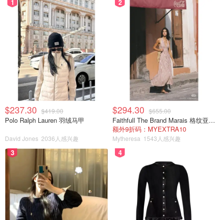
1
2
$237.30
$294.30
$419.00
$655.00
Polo Ralph Lauren 羽绒马甲
Faithfull The Brand Marais 格纹亚麻吊带中长连衣裙
额外9折码：MYEXTRA10
David Jones
2036人感兴趣
Mytheresa
1543人感兴趣
3
4