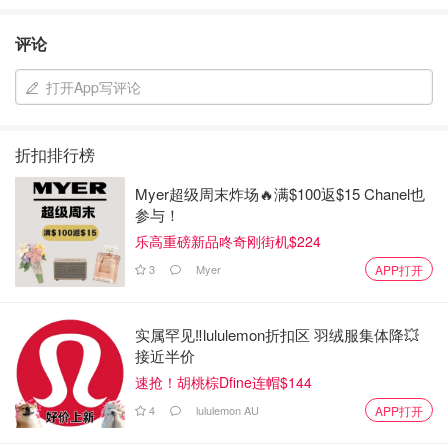
评论
打开App写评论
折扣排行榜
Myer超级周末炸场🔥满$100返$15 Chanel也
参与！
乐高重磅新品咚奇刚街机$224
3
Myer
APP打开
实属罕见‼️lululemon折扣区 羽绒服集体降💥
接近半价
速抢！胡桃棕Dfine连帽$144
4
lululemon AU
APP打开