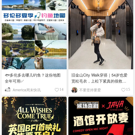
🐟多伦多去哪儿钓鱼？这份地图
旧金山City Walk穿搭｜54岁也爱
全年可用✅
宽松毛衣，上松下紧真的很救比
例
America周末快讯
不要坚持要爱
14
15