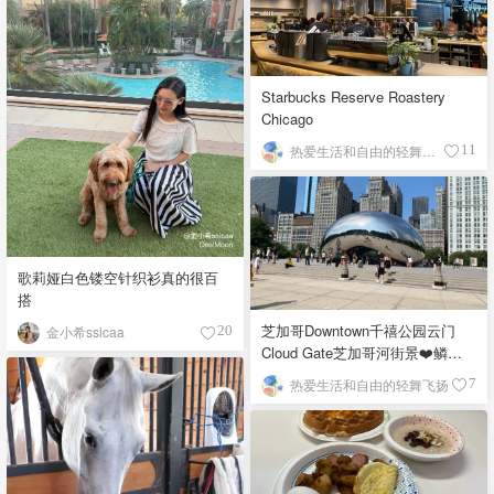
Starbucks Reserve Roastery
Chicago
热爱生活和自由的轻舞飞扬
11
歌莉娅白色镂空针织衫真的很百
搭
芝加哥Downtown千禧公园云门
金小希ssicaa
20
Cloud Gate芝加哥河街景❤️鳞次
栉比的高楼
热爱生活和自由的轻舞飞扬
7