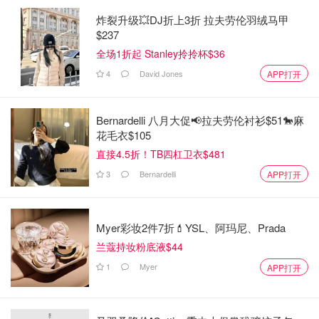
炸裂升级💥DJ折上3折 拉夫劳伦羽绒马甲
$237
全场1折起 Stanley拎拎杯$36
4
David Jones
APP打开
Bernardelli 八月大促📢拉夫劳伦衬衫$51🐎麻
花毛衣$105
直接4.5折！TB四杠卫衣$481
3
Bernardelli
APP打开
Myer彩妆2件7折💄YSL、阿玛尼、Prada
兰蔻持妆粉底液$44
1
Myer
APP打开