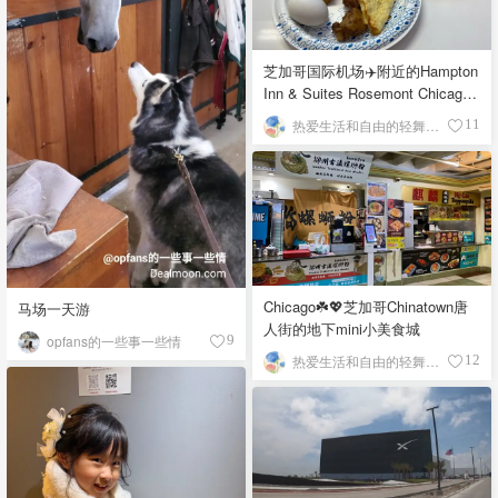
芝加哥国际机场✈️附近的Hampton
Inn & Suites Rosemont Chicago
O'Hare自助早餐
热爱生活和自由的轻舞飞扬
11
Chicago☘️💖芝加哥Chinatown唐
马场一天游
人街的地下mini小美食城
opfans的一些事一些情
9
热爱生活和自由的轻舞飞扬
12