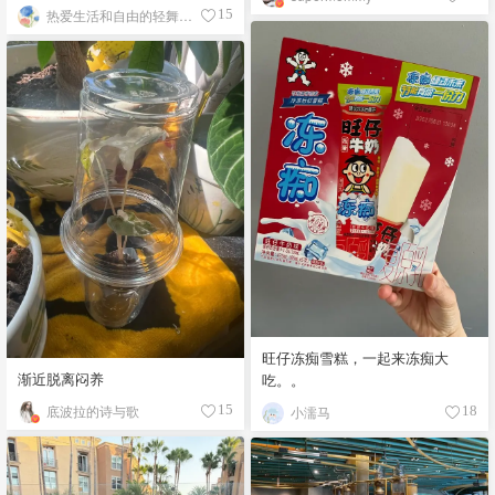
热爱生活和自由的轻舞飞扬
15
旺仔冻痴雪糕，一起来冻痴大
渐近脱离闷养
吃。。
底波拉的诗与歌
15
小濡马
18