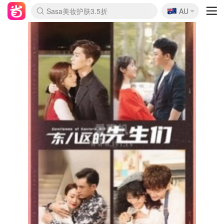
🇦🇺
Sasa美妆护肤3.5折
AU
lululemon折扣上新
SSENSE年中2.5折
FreshBeauty好价汇总
Cettire降价+叠9折
WWS Coles超市实拍
viagogo二手票捡漏
Myer超级周末
The Outnet奢牌1折起
David Jones 3折起
Flannels大牌1折
Perfumes Club护肤1折
AMIRO面罩$251
Amazon折扣汇总
eToro入金$200送$50
Amazon数码好物
ICONIC本周7.5折
ThedoubleF高奢地板价
Moose Knuckles 6折
丝芙兰5折起
EUFY摄像头$98
Selenichast首饰2折
Trip机票酒店促销
YSL送5件彩妆礼
Amazon家居好物
Amazon美妆护肤
雅漾大喷$8
过敏原检测盒$33
伊索独家赠50ml沐浴露
科颜氏高保湿面霜$29
SEALIFE海洋馆门票6折
丝塔芙大白罐$16
订阅Newsletter送香薰
Cult Beauty 6.8折
Harrods圣诞日历$525
LN-CC奢牌私促3折
d'Alba空姐喷雾$16
EVE LOM套装£56
Bernardelli独家4折
Adore Beauty 6折起
CT圣诞日历
Mytheresa奢品2.7折
Luxury Escapes 9折
Currentbody美容仪$881
MOON Garden Live
Roborock扫地机$649
Tingo Life水杯$24
Valentino官网5折
CR洗护套装$23
修丽可4件套$159
Myer彩妆2件7折
GANNI官网4.5折
Stylevana韩妆4折
Tessabit高奢8.5折
OGX洗发水$11
Amazon阿德莱德次日达
卡诗8.5折+赠礼
Philips Hue灯具8折