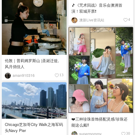
🎵《咒术回战》音乐会澳洲首
演！双城开票❗️
澳新Live资讯站
4
伦敦｜普莉姆罗斯山 |圣诞迁徙,
风月俏佳人
aman910316
13
❤️三种珍珠首饰搭配灵感/珍珠还
Chicago芝加哥City Walk之海军码
能这么戴‼️
头Navy Pier
supermommy
30