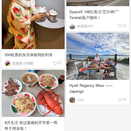
SpaceX 168亿美元“芯片神厂”
Terafab落户德州！
休斯顿101
12
500机票的东京体验我给到夯
西雅图小雨帽
23
Hyatt Regency Maui ——
Japengo
小a1
14
8月生活 熬过最难的开学第一周
终于周末啦！