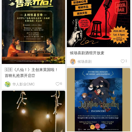
候场喜剧酒馆开放麦
候场喜剧
1
🇬🇧《八仙！》主创来英国啦！
首映礼抢票开启⏰
华人影业CMC
6