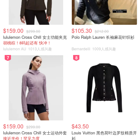
$159.00
$105.30
$299.00
$212.00
lululemon Cross Chill 女士功能夹克
Polo Ralph Lauren 长袖麻花针织衫
胡桃棕！8码起还有 快冲！
lululemon AU
1013人感兴趣
Bernardelli
1009人感兴趣
7
8
$159.00
$43.50
$299.00
lululemon Cross Chill 女士运动外套
Louis Vuitton 黑色荷叶边罗纹棉质开
接近半价！罕见力度
衫