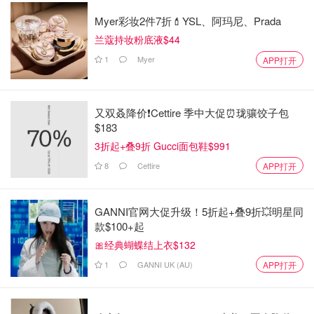
Myer彩妆2件7折💄YSL、阿玛尼、Prada
兰蔻持妆粉底液$44
1
Myer
APP打开
又双叒降价❗️Cettire 季中大促⏰珑骧饺子包
$183
3折起+叠9折 Gucci面包鞋$991
8
Cettire
APP打开
GANNI官网大促升级！5折起+叠9折💥明星同
款$100+起
🎀经典蝴蝶结上衣$132
1
GANNI UK (AU)
APP打开