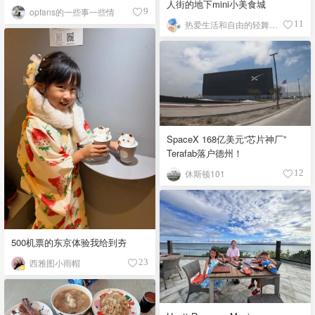
人街的地下mini小美食城
opfans的一些事一些情
9
热爱生活和自由的轻舞飞扬
11
SpaceX 168亿美元“芯片神厂”
Terafab落户德州！
休斯顿101
12
500机票的东京体验我给到夯
西雅图小雨帽
23