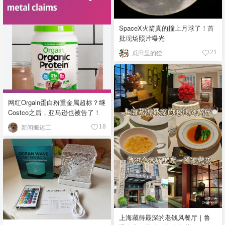
SpaceX火箭真的撞上月球了！首
批现场照片曝光
瓜田里的猹
21
网红Orgain蛋白粉重金属超标？继
Costco之后，亚马逊也被告了！
新闻搬运工
18
上海藏得最深的老钱风餐厅｜鲁