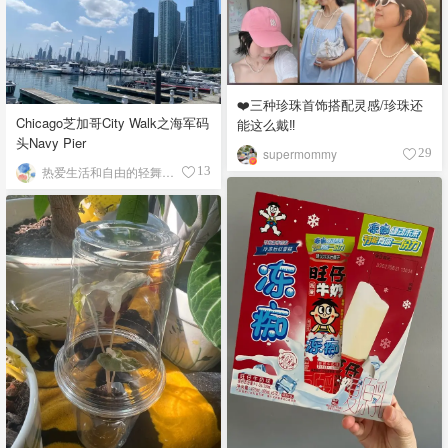
❤️三种珍珠首饰搭配灵感/珍珠还
Chicago芝加哥City Walk之海军码
能这么戴‼️
头Navy Pier
supermommy
29
热爱生活和自由的轻舞飞扬
13