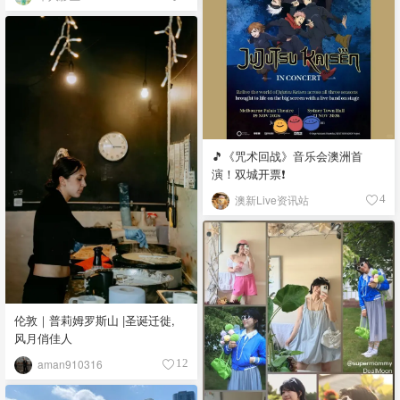
🎵《咒术回战》音乐会澳洲首
演！双城开票❗️
澳新Live资讯站
4
伦敦｜普莉姆罗斯山 |圣诞迁徙,
风月俏佳人
aman910316
12