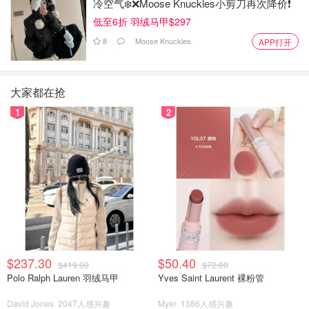
冷空气❄️❌️Moose Knuckles小剪刀再次降价❗️
低至6折 羽绒马甲$297
8
Moose Knuckles
APP打开
大家都在抢
1
2
$237.30
$50.40
$419.00
$72.00
Polo Ralph Lauren 羽绒马甲
Yves Saint Laurent 裸粉管
David Jones
2047人感兴趣
Myer
1386人感兴趣