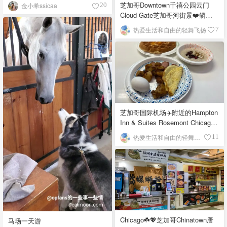
芝加哥Downtown千禧公园云门
金小希ssicaa
20
Cloud Gate芝加哥河街景❤️鳞次
栉比的高楼
热爱生活和自由的轻舞飞扬
7
芝加哥国际机场✈️附近的Hampton
Inn & Suites Rosemont Chicago
O'Hare自助早餐
热爱生活和自由的轻舞飞扬
11
Chicago☘️💖芝加哥Chinatown唐
马场一天游