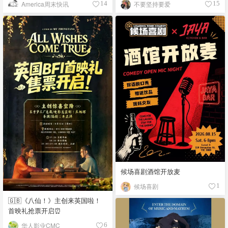
America周末快讯
不要坚持要爱
14
15
候场喜剧酒馆开放麦
候场喜剧
1
🇬🇧《八仙！》主创来英国啦！
首映礼抢票开启⏰
华人影业CMC
6