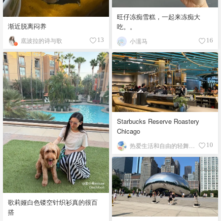
旺仔冻痴雪糕，一起来冻痴大
渐近脱离闷养
吃。。
底波拉的诗与歌
13
小濡马
16
Starbucks Reserve Roastery
Chicago
热爱生活和自由的轻舞飞扬
10
歌莉娅白色镂空针织衫真的很百
搭