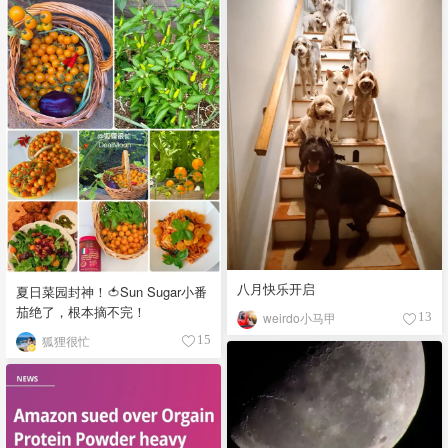
八月快乐开启
夏日菜园封神！🍅Sun Sugar小番
茄绝了，根本摘不完！
weirdo小马甲
13
狐狸很忙
15