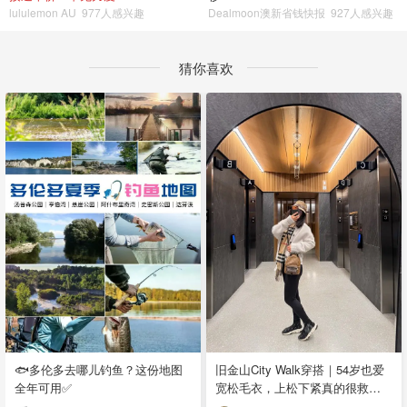
lululemon AU
977人感兴趣
Dealmoon澳新省钱快报
927人感兴趣
猜你喜欢
🐟多伦多去哪儿钓鱼？这份地图
旧金山City Walk穿搭｜54岁也爱
全年可用✅
宽松毛衣，上松下紧真的很救比
例