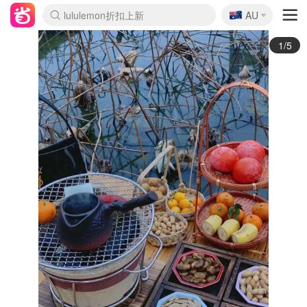
🇦🇺
Sasa美妆护肤3.5折
AU
lululemon折扣上新
SSENSE年中2.5折
FreshBeauty好价汇总
Cettire降价+叠9折
WWS Coles超市实拍
viagogo二手票捡漏
Myer超级周末
The Outnet奢牌1折起
David Jones 3折起
Flannels大牌1折
Perfumes Club护肤1折
AMIRO面罩$251
Amazon折扣汇总
eToro入金$200送$50
Amazon数码好物
ICONIC本周7.5折
ThedoubleF高奢地板价
Moose Knuckles 6折
丝芙兰5折起
EUFY摄像头$98
Selenichast首饰2折
Trip机票酒店促销
YSL送5件彩妆礼
Amazon家居好物
Amazon美妆护肤
雅漾大喷$8
过敏原检测盒$33
伊索独家赠50ml沐浴露
科颜氏高保湿面霜$29
SEALIFE海洋馆门票6折
丝塔芙大白罐$16
订阅Newsletter送香薰
Cult Beauty 6.8折
Harrods圣诞日历$525
LN-CC奢牌私促3折
d'Alba空姐喷雾$16
EVE LOM套装£56
Bernardelli独家4折
Adore Beauty 6折起
CT圣诞日历
Mytheresa奢品2.7折
Luxury Escapes 9折
Currentbody美容仪$881
MOON Garden Live
Roborock扫地机$649
Tingo Life水杯$24
Valentino官网5折
CR洗护套装$23
修丽可4件套$159
Myer彩妆2件7折
GANNI官网4.5折
Stylevana韩妆4折
Tessabit高奢8.5折
OGX洗发水$11
Amazon阿德莱德次日达
卡诗8.5折+赠礼
Philips Hue灯具8折
2/5