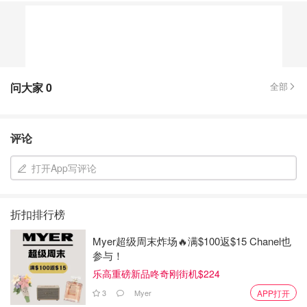
问大家
0
全部
评论
打开App写评论
折扣排行榜
Myer超级周末炸场🔥满$100返$15 Chanel也
参与！
乐高重磅新品咚奇刚街机$224
3
Myer
APP打开