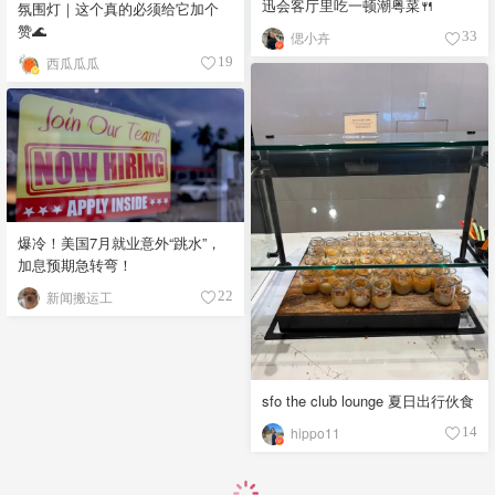
迅会客厅里吃一顿潮粤菜🍴
氛围灯｜这个真的必须给它加个
赞🌊
偲小卉
33
西瓜瓜瓜
19
爆冷！美国7月就业意外“跳水”，
加息预期急转弯！
新闻搬运工
22
sfo the club lounge 夏日出行伙食
hippo11
14