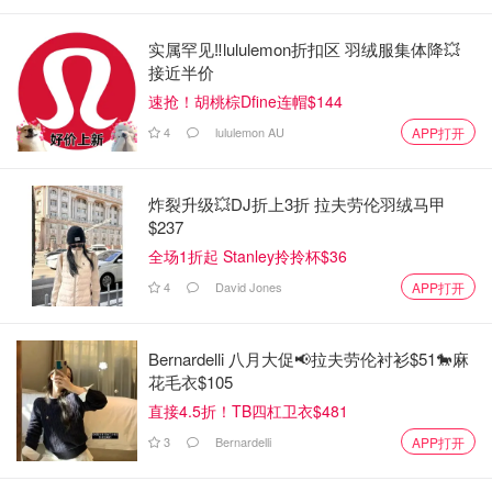
实属罕见‼️lululemon折扣区 羽绒服集体降💥
接近半价
速抢！胡桃棕Dfine连帽$144
4
lululemon AU
APP打开
炸裂升级💥DJ折上3折 拉夫劳伦羽绒马甲
$237
全场1折起 Stanley拎拎杯$36
4
David Jones
APP打开
Bernardelli 八月大促📢拉夫劳伦衬衫$51🐎麻
花毛衣$105
直接4.5折！TB四杠卫衣$481
3
Bernardelli
APP打开