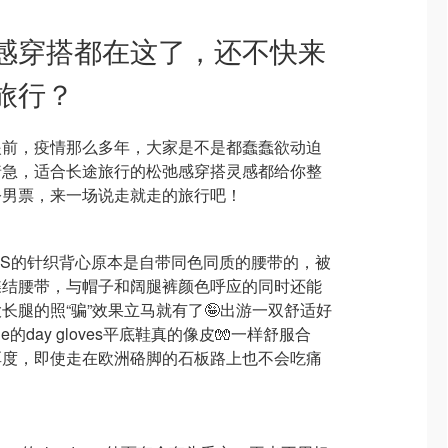
感穿搭都在这了，还不快来
旅行？
眼前，疫情那么多年，大家是不是都蠢蠢欲动迫
着急，适合长途旅行的松弛感穿搭灵感都给你整
公男票，来一场说走就走的旅行吧！
。COS的针织背心原本是自带同色同质的腰带的，被
nt的蝴蝶结腰带，与帽子和阔腿裤颜色呼应的同时还能
长腿的照“骗”效果立马就有了🤪出游一双舒适好
ne的day gloves平底鞋真的像皮🧤一样舒服合
厚度，即使走在欧洲硌脚的石板路上也不会吃痛