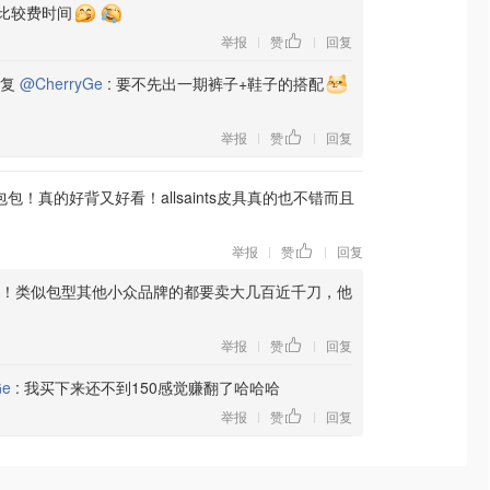
比较费时间
举报
赞
回复
|
|
复
@CherryGe
:
要不先出一期裤子+鞋子的搭配
举报
赞
回复
|
|
nts包包！真的好背又好看！allsaints皮具真的也不错而且
举报
赞
回复
|
|
！类似包型其他小众品牌的都要卖大几百近千刀，他
举报
赞
回复
|
|
Ge
:
我买下来还不到150感觉赚翻了哈哈哈
举报
赞
回复
|
|