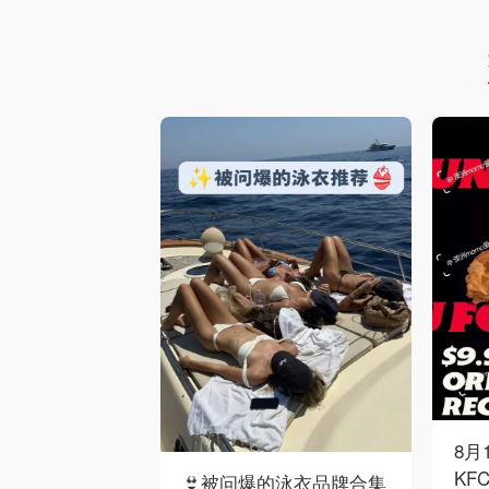
8月
KF
👙被问爆的泳衣品牌合集