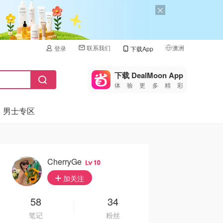
联系我们
澳洲
登录
下载App
🇺🇸
美国
下载 DealMoon App
体验更多精彩
🇨🇳
中国
男士专区
🇨🇦
加拿大
🇬🇧
英国
🇩🇪
德国
CherryGe
10
🇫🇷
加关注
法国
🇮🇹
58
34
意大利
笔记
粉丝
🇦🇺
澳洲