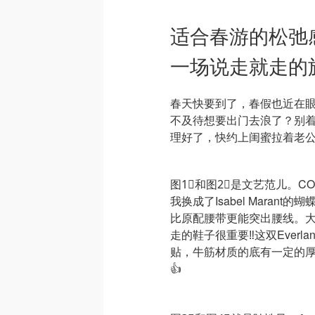
适合春游的松弛
一场说走就走的
春天快要到了，春假也近在
不及待想要出门去浪了？别
理好了，快约上闺蜜拉着老
图1⃣️和图2⃣️是文艺范儿
我换成了Isabel Mara
比原配腰带更能突出腰线。大
走的鞋子很重要‼️这双Everla
贴，牛筋材质的底有一定的
👍