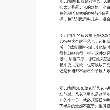
图3⃣️和图4⃣️就是随性风。Ari
心太过暴露走光的烦恼。小白鞋
色的All Saints的tot
操，包型别致用料扎实，谁会
图5⃣️到7⃣️的短风衣还是C
60%被这个牌子承包，还把
感、剪裁到面料都比其他快
得和Zara有得一拼）这件
板”，别看不厚，保暖效果还
起来变夹克款，也可以放开
还是长裙都不会压个子显人矮
图8⃣️和图9⃣️条纹衫配风
细节感。风衣马甲也是这两
六的小个子，就必须要搭bu
下半身的量感不至于头重脚