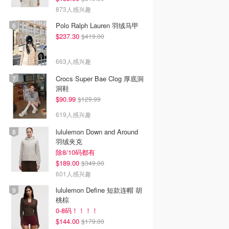
873人感兴趣
Polo Ralph Lauren 羽绒马甲
$237.30
$419.00
663人感兴趣
Crocs Super Bae Clog 厚底洞
洞鞋
$90.99
$129.99
619人感兴趣
lululemon Down and Around
羽绒夹克
除8/10码都有
$189.00
$349.00
601人感兴趣
lululemon Define 短款连帽 胡
桃棕
0-8码！！！！
$144.00
$179.00