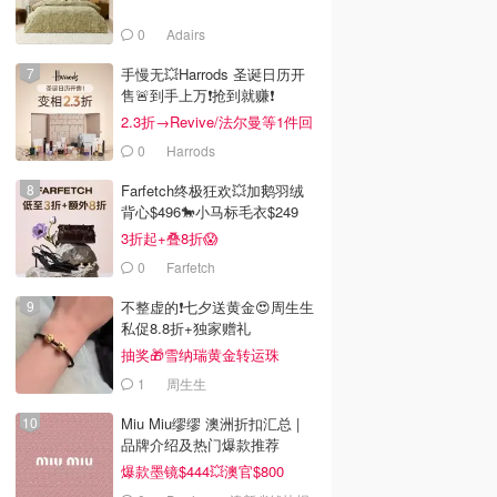
0
Adairs
手慢无💥Harrods 圣诞日历开
售🚨到手上万❗️抢到就赚❗️
2.3折→Revive/法尔曼等1件回
本！
0
Harrods
Farfetch终极狂欢💥加鹅羽绒
背心$496🐎小马标毛衣$249
3折起+叠8折😱
0
Farfetch
不整虚的❗️七夕送黄金😍周生生
私促8.8折+独家赠礼
抽奖🎁雪纳瑞黄金转运珠
1
周生生
Miu Miu缪缪 澳洲折扣汇总 |
品牌介绍及热门爆款推荐
爆款墨镜$444💥澳官$800