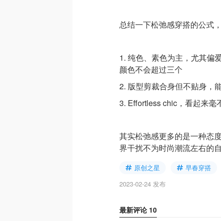
总结一下松弛感穿搭的公式
1. 纯色、素色为主，尤其
颜色不会超过三个
2. 版型剪裁合身但不贴身
3. Effortless chi
其实松弛感更多的是一种态
界干扰不为时尚潮流左右的
原创之星
早春穿搭
2023-02-24 发布
最新评论
10