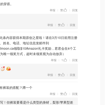
四的穿搭。
举报
赞
回复
|
|
举报
赞
回复
|
|
此条内容获得本期原创之星啦！请在3月10日前用注册
名、姓名、电话、地址信息发邮件到
dealmoon.ca领取$10Amazon礼卡奖励，君君会在4个工
为唯一领奖方式，超时未领奖视为自动放弃）
举报
1
回复
|
|
举报
赞
回复
|
|
有裤装的搭配？蹲一个
举报
赞
回复
|
|
写！但裤装要看是什么类型的身材，梨形/苹果型差