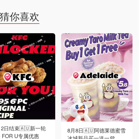
猜你喜欢
12日结束🇦🇺新一轮
8月8日🇦🇺阿德莱德蜜雪
C FOR U专属优惠
冰城新品买一送一💜