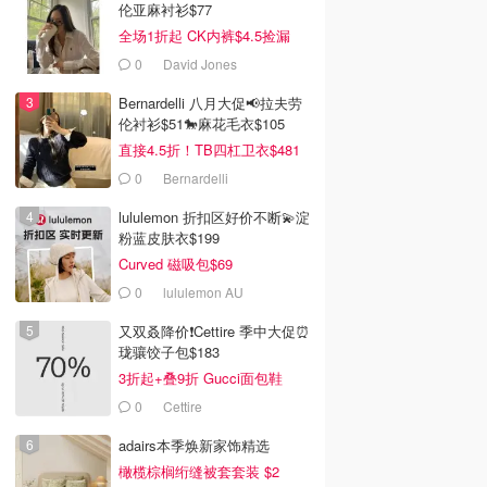
伦亚麻衬衫$77
全场1折起 CK内裤$4.5捡漏
0
David Jones
Bernardelli 八月大促📢拉夫劳
伦衬衫$51🐎麻花毛衣$105
直接4.5折！TB四杠卫衣$481
0
Bernardelli
lululemon 折扣区好价不断💫淀
粉蓝皮肤衣$199
Curved 磁吸包$69
0
lululemon AU
又双叒降价❗️Cettire 季中大促⏰
珑骧饺子包$183
3折起+叠9折 Gucci面包鞋
$991
0
Cettire
adairs本季焕新家饰精选
橄榄棕榈绗缝被套套装 $2