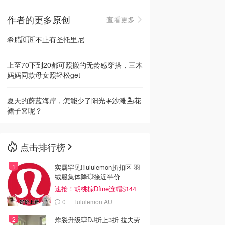
作者的更多原创
查看更多
🇳🇿
新西兰
希腊🇬🇷不止有圣托里尼
上至70下到20都可照搬的无龄感穿搭，三木
妈妈同款母女照轻松get
夏天的蔚蓝海岸，怎能少了阳光☀️沙滩🏝️花
裙子👗呢？
点击排行榜
实属罕见‼️lululemon折扣区 羽
绒服集体降💥接近半价
速抢！胡桃棕Dfine连帽$144
0
lululemon AU
炸裂升级💥DJ折上3折 拉夫劳