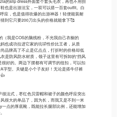
tzia的slip dress外面套个套头毛衣，再也不用担
也是出游法宝，一双可以搭一百套outfit。白
e与小白鞋呼应，也是值得吹爆的出游神器！轻便能装耐
猜到它只要200刀出头的价格就能拿下🥰
OS的（我是COS的脑残粉，不光我自己衣橱的
我妈也成功拉进它家的坑🤣性价比王者，从质
时尚品牌高了不止是亿点点，打折时的价格却低
短风衣是防风防水材质，领子这里有可拆卸的“挡风
是很好的。两边下摆都有可调节的纽扣，可以扣
变A字型。关键是小个子友好！无论是搭牛仔裤
👍
衣马甲很法式，枣红色贝雷帽和裙子的颜色呼应突出
年风很大的单品了，因为长，而我又是不到一米
lky一点的厚底靴，既能拉长腿部比例，还能增加
轻。