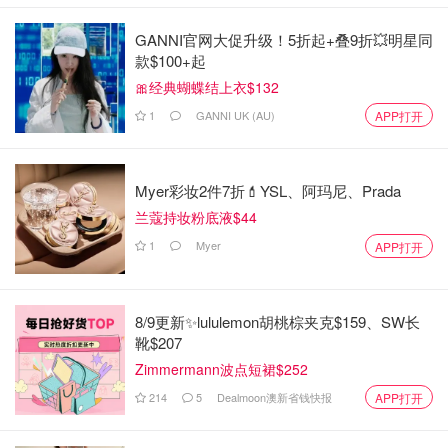
GANNI官网大促升级！5折起+叠9折💥明星同
款$100+起
🎀经典蝴蝶结上衣$132
1
GANNI UK (AU)
APP打开
Myer彩妆2件7折💄YSL、阿玛尼、Prada
兰蔻持妆粉底液$44
1
Myer
APP打开
8/9更新✨lululemon胡桃棕夹克$159、SW长
靴$207
Zimmermann波点短裙$252
214
5
Dealmoon澳新省钱快报
APP打开