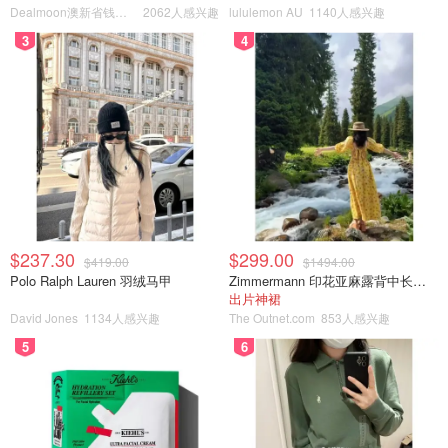
Dealmoon澳新省钱快报
2062人感兴趣
lululemon AU
1140人感兴趣
3
4
$237.30
$299.00
$419.00
$1494.00
Polo Ralph Lauren 羽绒马甲
Zimmermann 印花亚麻露背中长连衣裙
出片神裙
David Jones
1134人感兴趣
The Outnet.com
853人感兴趣
5
6