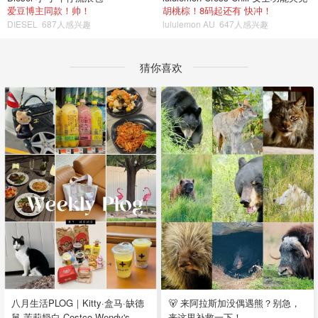
爱豆博主同款！帅！
胡桃棕！8码起还有 快冲！
DIESEL
687人感兴趣
lululemon AU
647人感兴趣
猜你喜欢
八月生活PLOG｜Kitty·盒马·缺德
🐻 来阿拉斯加没偶遇熊？别急，
舅·茉莉奶白·Costco·Wendy's
来这里补救一下！