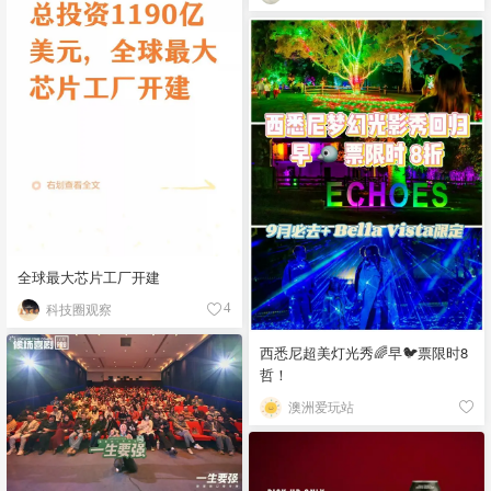
全球最大芯片工厂开建
科技圈观察
4
西悉尼超美灯光秀🌈早🐦票限时8
哲！
澳洲爱玩站