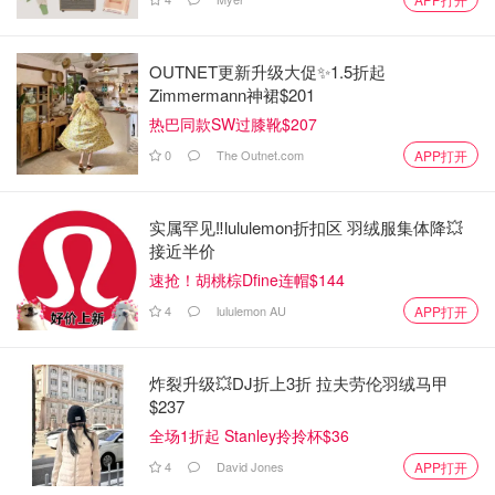
OUTNET更新升级大促✨1.5折起
Zimmermann神裙$201
热巴同款SW过膝靴$207
0
The Outnet.com
APP打开
实属罕见‼️lululemon折扣区 羽绒服集体降💥
接近半价
速抢！胡桃棕Dfine连帽$144
4
lululemon AU
APP打开
炸裂升级💥DJ折上3折 拉夫劳伦羽绒马甲
$237
全场1折起 Stanley拎拎杯$36
4
David Jones
APP打开