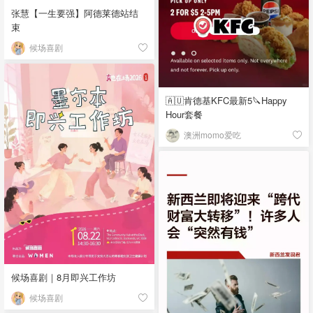
张慧【一生要强】阿德莱德站结
束
候场喜剧
🇦🇺肯德基KFC最新5🔪Happy
Hour套餐
澳洲momo爱吃
候场喜剧｜8月即兴工作坊
候场喜剧