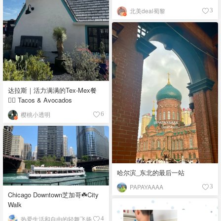
北美deal蜀黎
3
达拉斯｜活力满满的Tex-Mex餐
👉🏼 Tacos & Avocados
樱桃小透明
6
哈尔滨_东北的最后一站
PAPAYAAAA
3
Chicago Downtown芝加哥☘️City
Walk
热爱生活和自由的轻舞飞扬
4