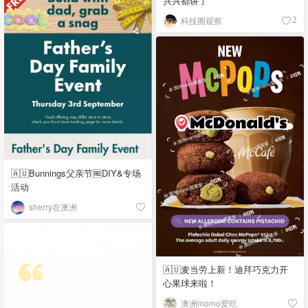
兴兴都讲了
科技圈观察
2
🇦🇺Bunnings父亲节🆓DIY&专场
活动
sherry在澳洲
🇦🇺麦当劳上新！迪拜巧克力开
心果球来啦！
澳洲momo爱吃