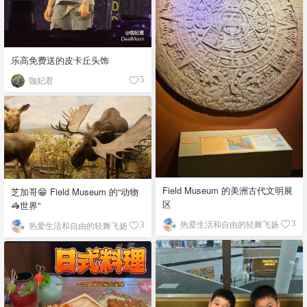
乐高免费送的皮卡丘头饰
咖妃君
5
Field Museum 的美洲古代文明展
芝加哥😁 Field Museum 的“动物
区
🦓世界”
热爱生活和自由的轻舞飞扬
3
热爱生活和自由的轻舞飞扬
3