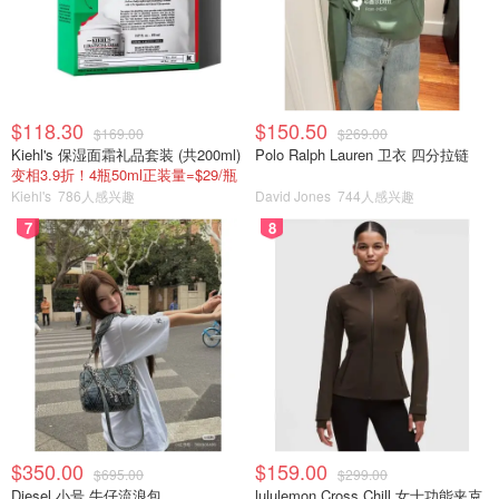
$118.30
$150.50
$169.00
$269.00
Kiehl's 保湿面霜礼品套装 (共200ml)
Polo Ralph Lauren 卫衣 四分拉链
变相3.9折！4瓶50ml正装量=$29/瓶
Kiehl's
786人感兴趣
David Jones
744人感兴趣
7
8
$350.00
$159.00
$695.00
$299.00
Diesel 小号 牛仔流浪包
lululemon Cross Chill 女士功能夹克