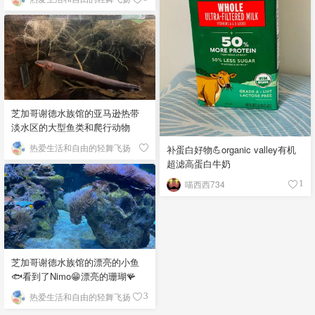
芝加哥谢德水族馆的亚马逊热带
淡水区的大型鱼类和爬行动物
热爱生活和自由的轻舞飞扬
补蛋白好物💪organic valley有机
超滤高蛋白牛奶
喵西西734
1
芝加哥谢德水族馆的漂亮的小鱼
🐟看到了Nimo😁漂亮的珊瑚🪸
热爱生活和自由的轻舞飞扬
3