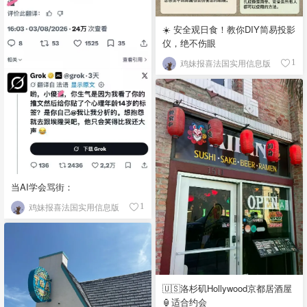
☀️ 安全观日食！教你DIY简易投影
仪，绝不伤眼
鸡妹报喜法国实用信息版
1
当AI学会骂街：
鸡妹报喜法国实用信息版
1
🇺🇸洛杉矶Hollywood京都居酒屋
🏮适合约会