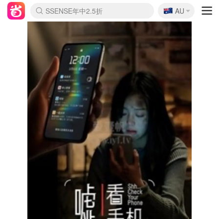
🇦🇺
SSENSE年中2.5折
AU
lululemon折扣上新
Sasa美妆护肤3.5折
FreshBeauty好价汇总
Cettire降价+叠9折
WWS Coles超市实拍
viagogo二手票捡漏
Myer超级周末
The Outnet奢牌1折起
David Jones 3折起
Flannels大牌1折
Perfumes Club护肤1折
AMIRO面罩$251
Amazon折扣汇总
eToro入金$200送$50
Amazon数码好物
ICONIC本周7.5折
ThedoubleF高奢地板价
Moose Knuckles 6折
丝芙兰5折起
EUFY摄像头$98
Selenichast首饰2折
Trip机票酒店促销
YSL送5件彩妆礼
Amazon家居好物
Amazon美妆护肤
雅漾大喷$8
过敏原检测盒$33
伊索独家赠50ml沐浴露
科颜氏高保湿面霜$29
SEALIFE海洋馆门票6折
丝塔芙大白罐$16
订阅Newsletter送香薰
Cult Beauty 6.8折
Harrods圣诞日历$525
LN-CC奢牌私促3折
d'Alba空姐喷雾$16
EVE LOM套装£56
Bernardelli独家4折
Adore Beauty 6折起
CT圣诞日历
Mytheresa奢品2.7折
Luxury Escapes 9折
Currentbody美容仪$881
MOON Garden Live
Roborock扫地机$649
Tingo Life水杯$24
Valentino官网5折
CR洗护套装$23
修丽可4件套$159
Myer彩妆2件7折
GANNI官网4.5折
Stylevana韩妆4折
Tessabit高奢8.5折
OGX洗发水$11
Amazon阿德莱德次日达
卡诗8.5折+赠礼
Philips Hue灯具8折