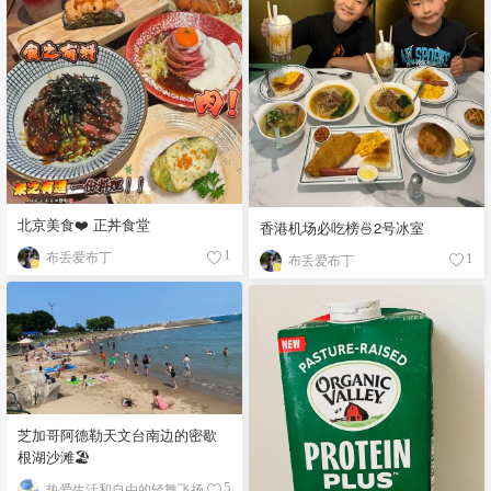
北京美食❤️ 正丼食堂
香港机场必吃榜🍜2号冰室
布丢爱布丁
1
布丢爱布丁
1
芝加哥阿德勒天文台南边的密歇
根湖沙滩🏖️
热爱生活和自由的轻舞飞扬
5