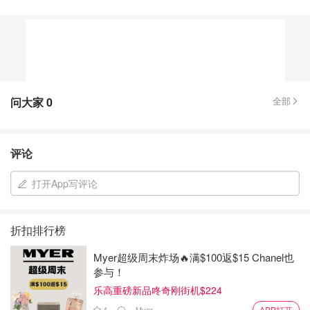
问大家
0
全部
评论
打开App写评论
折扣排行榜
Myer超级周末炸场🔥满$100返$15 Chanel也
参与！
乐高重磅新品咚奇刚街机$224
4
Myer
APP打开