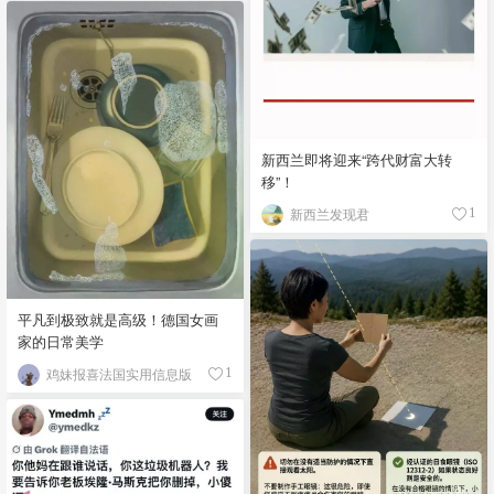
新西兰即将迎来“跨代财富大转
移”！
新西兰发现君
1
平凡到极致就是高级！德国女画
家的日常美学
鸡妹报喜法国实用信息版
1