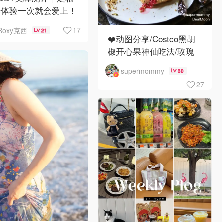
光体验一次就会爱上！
17
Roxy克西
21
❤️动图分享/Costco黑胡
椒开心果神仙吃法/玫瑰
全蛋松饼配黑胡椒开心果
supermommy
30
碎太惊艳😍
27