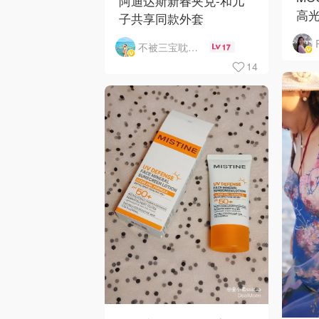
阿迪达斯新春夹克-和儿
高
子共享同款外套
不被三宝耽误的妈
17
14