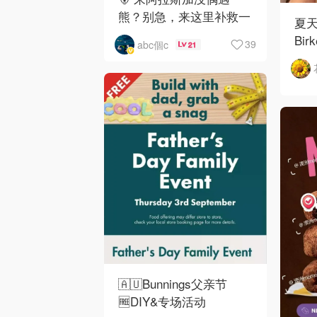
熊？别急，来这里补救一
夏
下！
Bir
39
abc個c
21
如
🇦🇺Bunnings父亲节
🆓DIY&专场活动