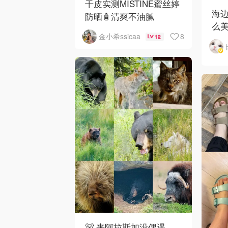
干皮实测MISTINE蜜丝婷
海
防晒🧴清爽不油腻
么
8
金小希ssicaa
12
🐻 来阿拉斯加没偶遇