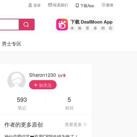
联系我们
澳洲
登录
下载App
🇺🇸
美国
下载 DealMoon App
体验更多精彩
🇨🇳
中国
男士专区
🇨🇦
加拿大
🇬🇧
英国
🇩🇪
德国
Sharon1230
9
🇫🇷
加关注
法国
🇮🇹
593
5
意大利
笔记
粉丝
🇦🇺
澳洲
作者的更多原创
查看更多
🇳🇿
新西兰
神仙恋爱综艺❤️双周CP我先磕为敬了！