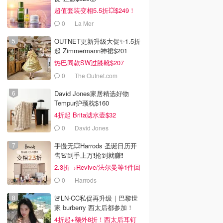
超值套装变相5.5折💥$249！
0
La Mer
OUTNET更新升级大促✨1.5折
起 Zimmermann神裙$201
热巴同款SW过膝靴$207
0
The Outnet.com
David Jones家居精选好物
Tempur护颈枕$160
4折起 Brita滤水壶$32
0
David Jones
手慢无💥Harrods 圣诞日历开
售🚨到手上万❗️抢到就赚❗️
2.3折→Revive/法尔曼等1件回
本！
0
Harrods
🚨LN-CC私促再升级｜巴黎世
家 burberry 西太后都参加！
4折起+额外8折！西太后耳钉