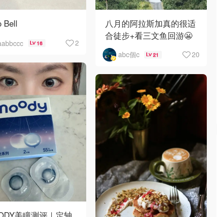
 Bell
八月的阿拉斯加真的很适
合徒步+看三文鱼回游😬
2
aabbccc
16
20
abc個c
21
ODY美瞳测评｜定轴