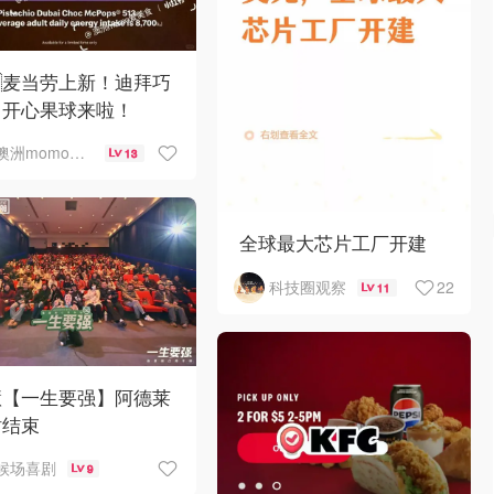
🇺麦当劳上新！迪拜巧
力开心果球来啦！
澳洲momo爱吃
13
全球最大芯片工厂开建
22
科技圈观察
11
慧【一生要强】阿德莱
站结束
候场喜剧
9