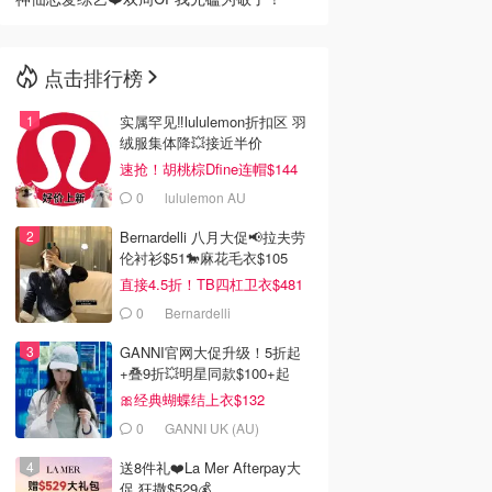
点击排行榜
实属罕见‼️lululemon折扣区 羽
绒服集体降💥接近半价
速抢！胡桃棕Dfine连帽$144
0
lululemon AU
Bernardelli 八月大促📢拉夫劳
伦衬衫$51🐎麻花毛衣$105
直接4.5折！TB四杠卫衣$481
0
Bernardelli
GANNI官网大促升级！5折起
+叠9折💥明星同款$100+起
🎀经典蝴蝶结上衣$132
0
GANNI UK (AU)
送8件礼❤️La Mer Afterpay大
促 狂撒$529💰