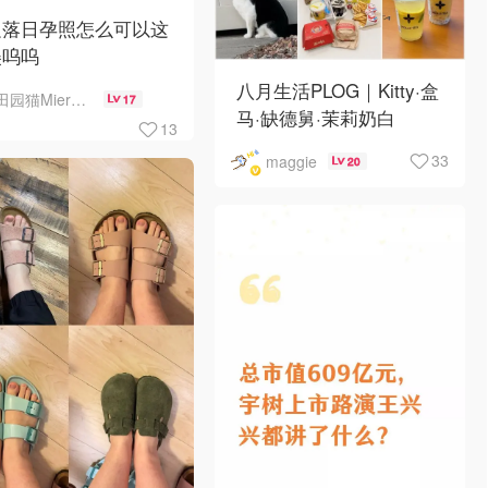
边落日孕照怎么可以这
美呜呜
八月生活PLOG｜Kitty·盒
田园猫MierCat
17
马·缺德舅·茉莉奶白
13
·Costco·Wendy's
33
maggie
20