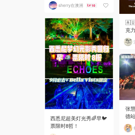
sherry在澳洲
10
🇦
克
张
德
西悉尼超美灯光秀🌈早🐦
票限时8哲！