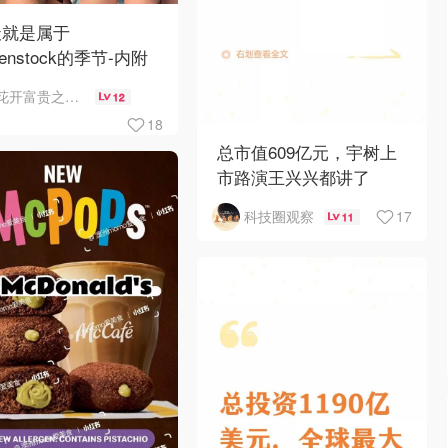
天就是属于
kenstock的季节-内附
何选择
花开富贵之Mo个Mo
12
18
总市值609亿元，宇树上
市路演王兴兴都讲了
17
科技圈观察
11