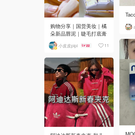
Taco
购物分享｜国货美妆｜橘
朵新品唇泥｜睫毛打底膏
｜日韩小物｜眼线笔｜美
11
小皮皮pipi
22
甲DIY💅
MO