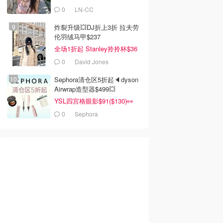
$110
0
LN-CC
炸裂升级💥DJ折上3折 拉夫劳
伦羽绒马甲$237
全场1折起 Stanley拎拎杯$36
0
David Jones
Sephora清仓区5折起🔈dyson
Airwrap造型器$499💥
YSL四宫格眼影$91($130)👀
0
Sephora