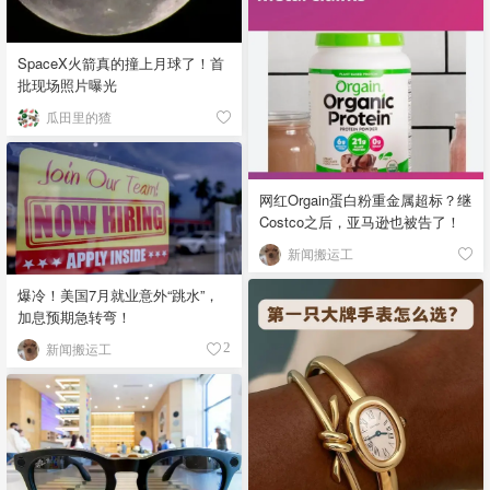
SpaceX火箭真的撞上月球了！首
批现场照片曝光
瓜田里的猹
网红Orgain蛋白粉重金属超标？继
Costco之后，亚马逊也被告了！
新闻搬运工
爆冷！美国7月就业意外“跳水”，
加息预期急转弯！
新闻搬运工
2