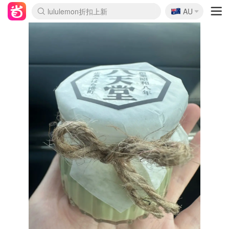
🇦🇺
Sasa美妆护肤3.5折
AU
lululemon折扣上新
SSENSE年中3折
FreshBeauty好价汇总
Cettire降价+叠9折
WWS Coles超市实拍
viagogo二手票捡漏
Myer超级周末1折
The Outnet奢牌1折起
David Jones 3折起
Flannels大牌1折
Perfumes Club护肤1折
AMIRO返校季6.2折
Amazon折扣汇总
eToro入金$200送$50
Amazon数码好物
ICONIC本周7.5折
ThedoubleF高奢地板价
Moose Knuckles 6折
丝芙兰5折起
EUFY官网3.7折起
Selenichast首饰2折
Trip机票酒店促销
YSL送5件彩妆礼
Amazon家居好物
Amazon美妆护肤
雅漾大喷$8
过敏原检测盒$33
伊索独家赠50ml沐浴露
科颜氏清仓3折
SEALIFE海洋馆门票6折
丝塔芙大白罐$16
订阅Newsletter送香薰
Cult Beauty 6.8折
Harrods圣诞日历2.3折
LN-CC奢牌私促3折
d'Alba空姐喷雾$16
EVE LOM套装逆天2折
Bernardelli独家4折
Adore Beauty 6折起
CT圣诞日历
Mytheresa奢品2.7折
Luxury Escapes 9折
Currentbody美容仪9折
MOON Garden Live
Roborock扫地机3.7折
Tingo Life水杯$24
Valentino官网5折
CR洗发护发6.3折
修丽可套装7.4折
Myer彩妆2件7折
GANNI官网4.5折
Stylevana韩妆4折
Tessabit高奢8.5折
OGX洗护4折
Amazon阿德莱德次日达
卡诗8.5折+赠礼
Philips Hue灯具8折