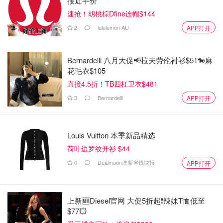
接近半价
速抢！胡桃棕Dfine连帽$144
2
lululemon AU
APP打开
Bernardelli 八月大促📢拉夫劳伦衬衫$51🐎麻
花毛衣$105
直接4.5折！TB四杠卫衣$481
3
Bernardelli
APP打开
Louis Vuitton 本季新品精选
荷叶边罗纹开衫 $44
0
Dealmoon澳新省钱快报
APP打开
上新🆕Diesel官网 大促5折起❗️辣妹T恤低至
$77💥