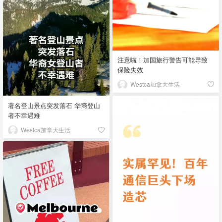
注意啦！加国旅行警告可能导致
保险失效
Westca加拿大生活
著名登山景点突发落石 华裔登山
者不幸遇难
Westca加拿大生活