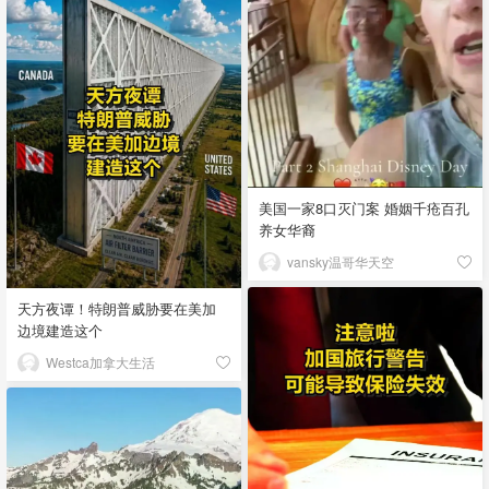
美国一家8口灭门案 婚姻千疮百孔
养女华裔
vansky温哥华天空
天方夜谭！特朗普威胁要在美加
边境建造这个
Westca加拿大生活