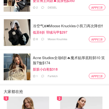
爱豆博主同款🔥流浪包$350
2
DIESEL
APP打开
冷空气❄️❌️Moose Knuckles小剪刀再次降价❗️
低至6折 羽绒马甲$297
8
Moose Knuckles
APP打开
Acne Studios全场6折🔥魔术贴厚底鞋$510 笑
脸T恤$174
脏脏小白鞋$318
1
Farfetch
APP打开
大家都在抢
1
2