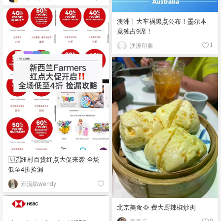
澳洲十大车祸黑点公布！墨尔本
竟独占9席！
澳洲印象
1
🇳🇿纽村百货红点大促来袭 全场
低至4折捡漏
邪流纨wendy
北京美食🥘 费大厨辣椒炒肉
9