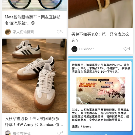
Meta智能眼镜翻车？网友直接起
名“变态眼镜”…😨
家人们谁懂啊
8
买包不如买表⌚️！第一只名表怎么
选？
LuxMoon
4
入秋穿搭必备！最近被阿迪狠狠
种草！BW Army 和 Sambae 值得
拥有！
布拉布拉莓
6