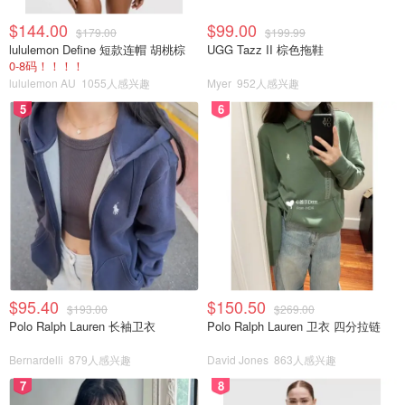
$144.00
$99.00
$179.00
$199.99
lululemon Define 短款连帽 胡桃棕
UGG Tazz II 棕色拖鞋
0-8码！！！！
lululemon AU
1055人感兴趣
Myer
952人感兴趣
5
6
$95.40
$150.50
$193.00
$269.00
Polo Ralph Lauren 长袖卫衣
Polo Ralph Lauren 卫衣 四分拉链
Bernardelli
879人感兴趣
David Jones
863人感兴趣
7
8