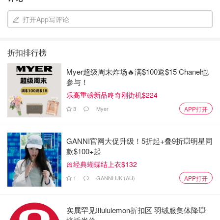
打开App写评论
折扣排行榜
Myer超级周末炸场🔥满$100返$15 Chanel也
参与！
乐高重磅新品咚奇刚街机$224
3
Myer
APP打开
GANNI官网大促升级！5折起+叠9折💥明星同
款$100+起
🎀经典蝴蝶结上衣$132
1
GANNI UK (AU)
APP打开
实属罕见‼️lululemon折扣区 羽绒服集体降💥