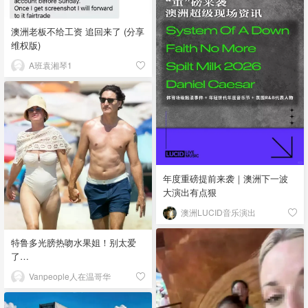
澳洲老板不给工资 追回来了 (分享
维权版)
A班袁湘琴1
年度重磅提前来袭｜澳洲下一波
大演出有点狠
澳洲LUCID音乐演出
特鲁多光膀热吻水果姐！别太爱
了…
Vanpeople人在温哥华