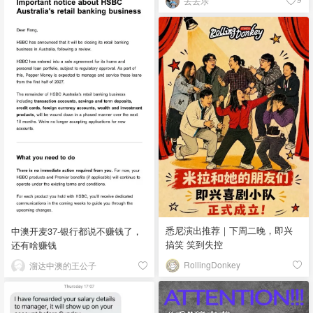
丢丢乐
悉尼演出推荐｜下周二晚，即兴
中澳开麦37-银行都说不赚钱了，
搞笑 笑到失控
还有啥赚钱
RollingDonkey
溜达中澳的王公子