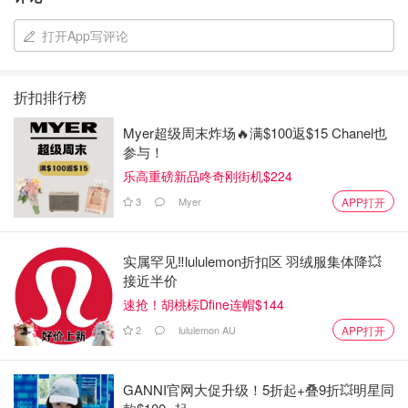
打开App写评论
折扣排行榜
Myer超级周末炸场🔥满$100返$15 Chanel也
参与！
乐高重磅新品咚奇刚街机$224
3
Myer
APP打开
实属罕见‼️lululemon折扣区 羽绒服集体降💥
接近半价
速抢！胡桃棕Dfine连帽$144
2
lululemon AU
APP打开
GANNI官网大促升级！5折起+叠9折💥明星同