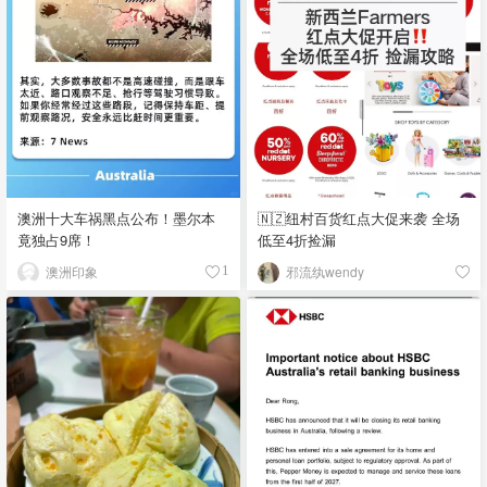
澳洲十大车祸黑点公布！墨尔本
🇳🇿纽村百货红点大促来袭 全场
竟独占9席！
低至4折捡漏
澳洲印象
邪流纨wendy
1