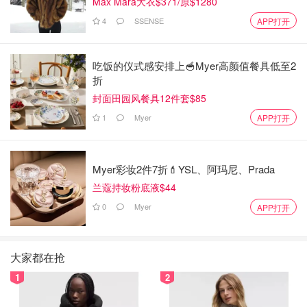
Max Mara大衣$371/原$1280
4
SSENSE
APP打开
吃饭的仪式感安排上🥣Myer高颜值餐具低至2
折
封面田园风餐具12件套$85
1
Myer
APP打开
Myer彩妆2件7折💄YSL、阿玛尼、Prada
兰蔻持妆粉底液$44
0
Myer
APP打开
大家都在抢
1
2