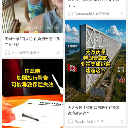
了…
Vanpeople人在温哥华
美国一家8口灭门案 婚姻千疮百孔
养女华裔
vansky温哥华天空
天方夜谭！特朗普威胁要在美加
边境建造这个
Westca加拿大生活