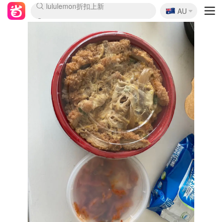
🇦🇺
Sasa美妆护肤3.5折
AU
lululemon折扣上新
SSENSE年中3折
FreshBeauty好价汇总
Cettire降价+叠9折
WWS Coles超市实拍
viagogo二手票捡漏
Myer超级周末1折
The Outnet奢牌1折起
David Jones 3折起
Flannels大牌1折
Perfumes Club护肤1折
AMIRO返校季6.2折
Amazon折扣汇总
eToro入金$200送$50
Amazon数码好物
ICONIC本周7.5折
ThedoubleF高奢地板价
Moose Knuckles 6折
丝芙兰5折起
EUFY官网3.7折起
Selenichast首饰2折
Trip机票酒店促销
YSL送5件彩妆礼
Amazon家居好物
Amazon美妆护肤
雅漾大喷$8
过敏原检测盒$33
伊索独家赠50ml沐浴露
科颜氏清仓3折
SEALIFE海洋馆门票6折
丝塔芙大白罐$16
订阅Newsletter送香薰
Cult Beauty 6.8折
Harrods圣诞日历2.3折
LN-CC奢牌私促3折
d'Alba空姐喷雾$16
EVE LOM套装逆天2折
Bernardelli独家4折
Adore Beauty 6折起
CT圣诞日历
Mytheresa奢品2.7折
Luxury Escapes 9折
Currentbody美容仪9折
MOON Garden Live
Roborock扫地机3.7折
Tingo Life水杯$24
Valentino官网5折
CR洗发护发6.3折
修丽可套装7.4折
Myer彩妆2件7折
GANNI官网4.5折
Stylevana韩妆4折
Tessabit高奢8.5折
OGX洗护4折
Amazon阿德莱德次日达
卡诗8.5折+赠礼
Philips Hue灯具8折