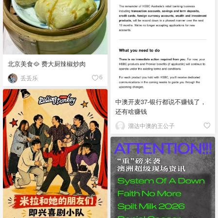
北京美食🥘 费大厨辣椒炒肉
丢丢乐
6
中澳开麦37-银行都说不赚钱了，
还有啥赚钱
溜达中澳的王公子