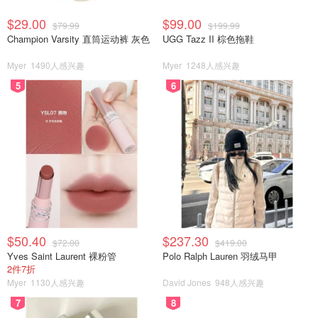
$29.00
$99.00
$79.99
$199.99
Champion Varsity 直筒运动裤 灰色
UGG Tazz II 棕色拖鞋
Myer
1490人感兴趣
Myer
1248人感兴趣
5
6
$50.40
$237.30
$72.00
$419.00
Yves Saint Laurent 裸粉管
Polo Ralph Lauren 羽绒马甲
2件7折
Myer
1130人感兴趣
David Jones
948人感兴趣
7
8