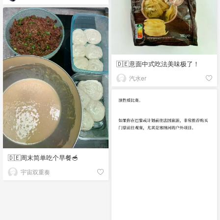
🇩🇪意面中式吃法美味极了！
汽水er
🇩🇪周末简单吃个早餐🥣
宇宙双重奏