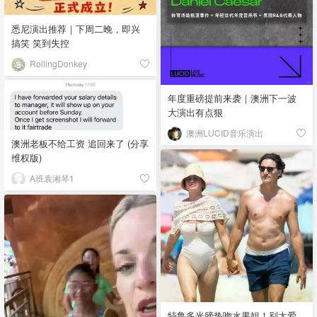
悉尼演出推荐｜下周二晚，即兴
搞笑 笑到失控
RollingDonkey
年度重磅提前来袭｜澳洲下一波
大演出有点狠
澳洲LUCID音乐演出
澳洲老板不给工资 追回来了 (分享
维权版)
A班袁湘琴1
特鲁多光膀热吻水果姐！别太爱