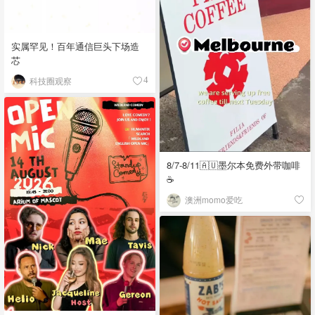
实属罕见！百年通信巨头下场造
芯
科技圈观察
4
8/7-8/11🇦🇺墨尔本免费外带咖啡
☕
澳洲momo爱吃