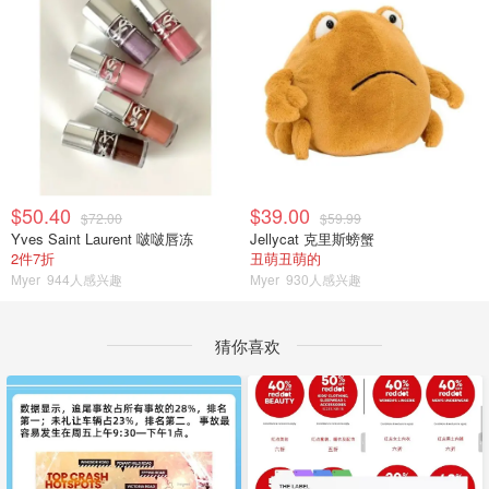
$50.40
$39.00
$72.00
$59.99
Yves Saint Laurent 啵啵唇冻
Jellycat 克里斯螃蟹
2件7折
丑萌丑萌的
Myer
944人感兴趣
Myer
930人感兴趣
猜你喜欢