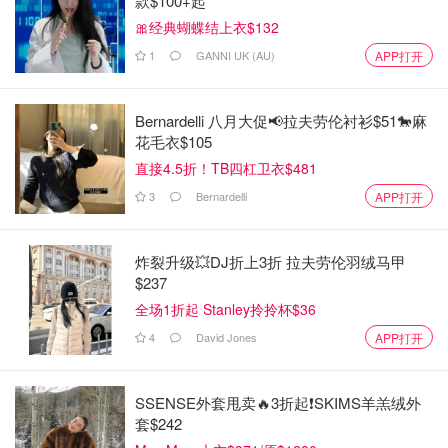
款$100+起
🎀经典蝴蝶结上衣$132
1
GANNI UK (AU)
APP打开
Bernardelli 八月大促📢拉夫劳伦衬衫$51🐎麻
花毛衣$105
直接4.5折！TB四杠卫衣$481
3
Bernardelli
APP打开
炸裂升级💥DJ折上3折 拉夫劳伦羽绒马甲
$237
全场1折起 Stanley拎拎杯$36
4
David Jones
APP打开
SSENSE外套甩卖🔥3折起❗SKIMS羊羔绒外
套$242