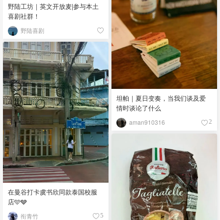
野陆工坊｜英文开放麦|参与本土
喜剧社群！
野陆喜剧
坦帕｜夏日变奏，当我们谈及爱
情时谈论了什么
aman910316
2
在曼谷打卡虞书欣同款泰国校服
店🩵🩶
衔青竹
5