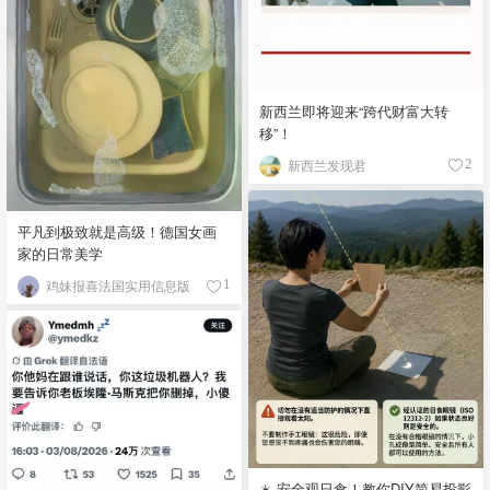
新西兰即将迎来“跨代财富大转
移”！
新西兰发现君
2
平凡到极致就是高级！德国女画
家的日常美学
鸡妹报喜法国实用信息版
1
☀️ 安全观日食！教你DIY简易投影