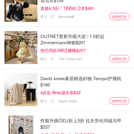
花毛衣$105
直接4.5折！TB四杠卫衣$481
3
Bernardelli
APP打开
OUTNET更新升级大促✨1.5折起
Zimmermann神裙$201
热巴同款SW过膝靴$207
0
The Outnet.com
APP打开
David Jones家居精选好物 Tempur护颈枕
$160
4折起 Brita滤水壶$32
0
David Jones
APP打开
炸裂升级💥DJ折上3折 拉夫劳伦羽绒马甲
$237