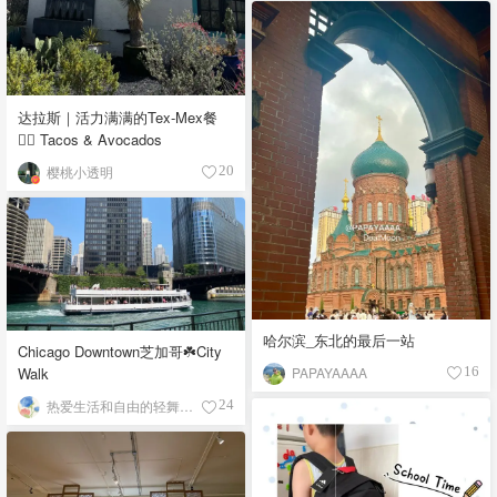
达拉斯｜活力满满的Tex-Mex餐
👉🏼 Tacos & Avocados
樱桃小透明
20
哈尔滨_东北的最后一站
Chicago Downtown芝加哥☘️City
PAPAYAAAA
Walk
16
热爱生活和自由的轻舞飞扬
24