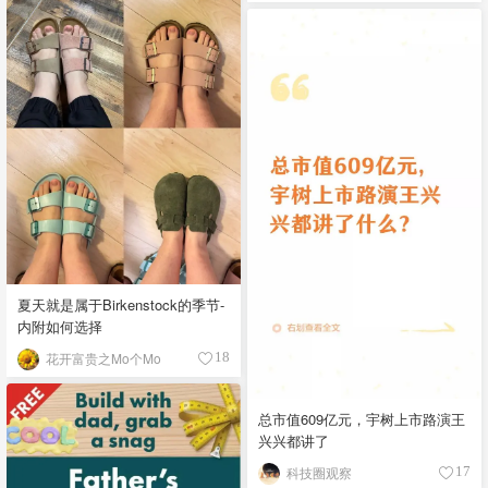
夏天就是属于Birkenstock的季节-
内附如何选择
花开富贵之Mo个Mo
18
总市值609亿元，宇树上市路演王
兴兴都讲了
科技圈观察
17