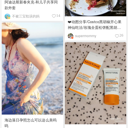
阿迪达斯新春夹克-和儿子共享同
款外套
不被三宝耽误的妈
14
❤️动图分享/Costco黑胡椒开心果
神仙吃法/玫瑰全蛋松饼配黑胡椒
开心果碎太惊艳😍
supermommy
26
海边落日孕照怎么可以这么美呜
呜