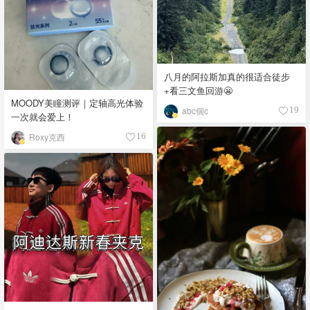
八月的阿拉斯加真的很适合徒步
+看三文鱼回游😬
MOODY美瞳测评｜定轴高光体验
abc個c
19
一次就会爱上！
Roxy克西
16