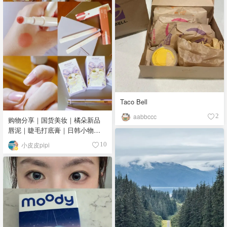
Taco Bell
aabbccc
2
购物分享｜国货美妆｜橘朵新品
唇泥｜睫毛打底膏｜日韩小物｜
眼线笔｜美甲DIY💅
小皮皮pipi
10