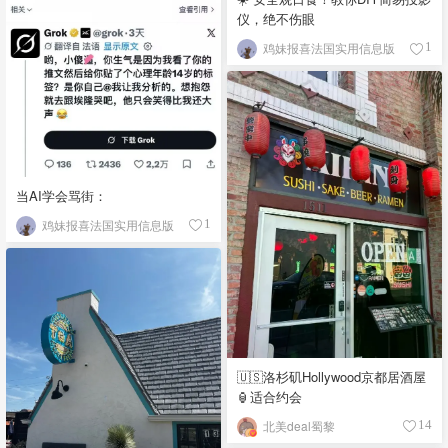
仪，绝不伤眼
鸡妹报喜法国实用信息版
1
当AI学会骂街：
鸡妹报喜法国实用信息版
1
🇺🇸洛杉矶Hollywood京都居酒屋
🏮适合约会
北美deal蜀黎
14