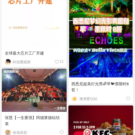
全球最大芯片工厂开建
科技圈观察
22
西悉尼超美灯光秀🌈早🐦票限时8
哲！
澳洲爱玩站
张慧【一生要强】阿德莱德站结
束
候场喜剧