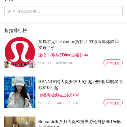
打开App写评论
折扣排行榜
实属罕见‼️lululemon折扣区 羽绒服集体降💥
接近半价
速抢！胡桃棕Dfine连帽$144
4
lululemon AU
APP打开
GANNI官网大促升级！5折起+叠9折💥明星同
款$100+起
🎀经典蝴蝶结上衣$132
1
GANNI UK (AU)
APP打开
Bernardelli 八月大促📢拉夫劳伦衬衫$51🐎麻