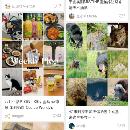
干皮实测MISTINE蜜丝婷防晒🧴
田园猫MierCat
12
清爽不油腻
金小希ssicaa
7
八月生活PLOG｜Kitty·盒马·缺德
舅·茉莉奶白·Costco·Wendy's
🐻 来阿拉斯加没偶遇熊？别急，
maggie
33
来这里补救一下！
abc個c
39