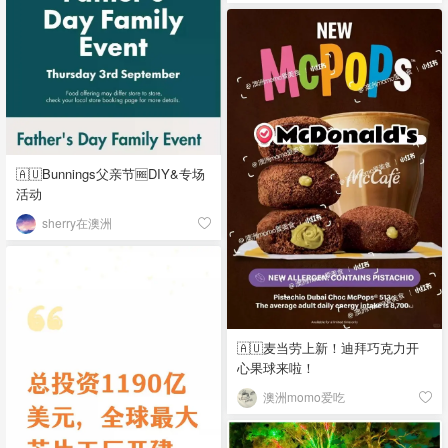
🇦🇺Bunnings父亲节🆓DIY&专场
活动
sherry在澳洲
🇦🇺麦当劳上新！迪拜巧克力开
心果球来啦！
澳洲momo爱吃