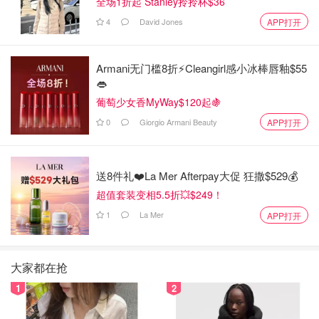
全场1折起 Stanley拎拎杯$36
4
David Jones
APP打开
Armani无门槛8折⚡️Cleangirl感小冰棒唇釉$55
👄
葡萄少女香MyWay$120起🍇
0
Giorgio Armani Beauty
APP打开
送8件礼❤️La Mer Afterpay大促 狂撒$529💰
超值套装变相5.5折💥$249！
1
La Mer
APP打开
大家都在抢
1
2