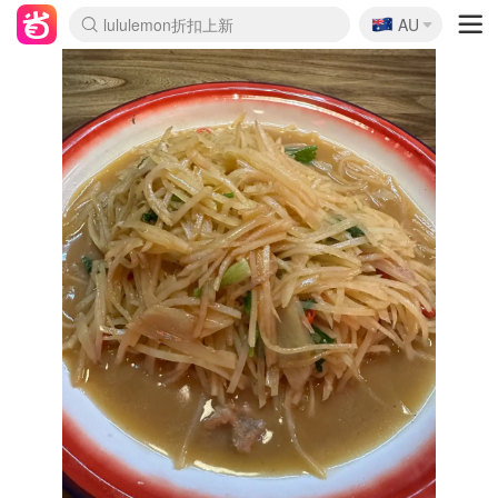
🇦🇺
Sasa美妆护肤3.5折
AU
lululemon折扣上新
SSENSE年中2.5折
FreshBeauty好价汇总
Cettire降价+叠9折
WWS Coles超市实拍
viagogo二手票捡漏
Myer折扣汇总
The Outnet奢牌1折起
David Jones 3折起
Flannels大牌1折
Perfumes Club护肤1折
AMIRO面罩$251
Amazon折扣汇总
eToro入金$200送$50
Amazon数码好物
ICONIC本周7.5折
ThedoubleF高奢地板价
Moose Knuckles 6折
EUFY摄像头$98
Selenichast首饰2折
Trip机票酒店促销
YSL送5件彩妆礼
Amazon家居好物
Amazon美妆护肤
雅漾大喷$8
过敏原检测盒$33
科颜氏高保湿面霜$29
SEALIFE海洋馆门票6折
丝塔芙大白罐$16
订阅Newsletter送香薰
Cult Beauty 6.8折
Harrods圣诞日历$525
LN-CC奢牌私促3折
d'Alba空姐喷雾$16
EVE LOM套装£56
Bernardelli独家4折
Adore Beauty 6折起
CT圣诞日历
Mytheresa奢品2.7折
Luxury Escapes 9折
Currentbody美容仪$881
MOON Garden Live
Roborock扫地机$649
Tingo Life水杯$24
Valentino官网5折
CR洗护套装$23
修丽可4件套$159
GANNI官网4.5折
Stylevana韩妆4折
Tessabit高奢8.5折
OGX洗发水$11
Amazon阿德莱德次日达
卡诗8.5折+赠礼
Philips Hue灯具8折
La Mer送8件礼值$529