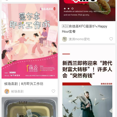
🇦🇺肯德基KFC最新5🔪Happy
Hour套餐
澳洲momo爱吃
候场喜剧｜8月即兴工作坊
候场喜剧