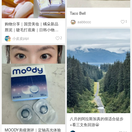
Taco Bell
aabbccc
1
购物分享｜国货美妆｜橘朵新品
唇泥｜睫毛打底膏｜日韩小物｜
眼线笔｜美甲DIY💅
小皮皮pipi
2
八月的阿拉斯加真的很适合徒步
+看三文鱼回游😬
MOODY美瞳测评｜定轴高光体验