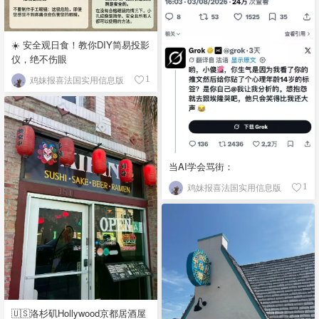
☀️ 安全观日食！教你DIY简易投影
仪，绝不伤眼
鸡妹报喜法国实用信息版
1
当AI学会骂街：
鸡妹报喜法国实用信息版
1
🇺🇸洛杉矶Hollywood京都居酒屋