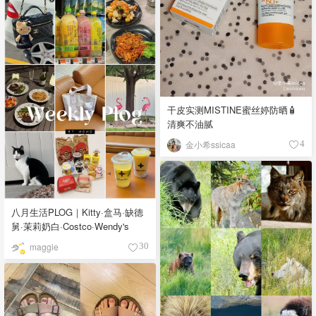
干皮实测MISTINE蜜丝婷防晒🧴
清爽不油腻
金小希ssicaa
4
八月生活PLOG｜Kitty·盒马·缺德
舅·茉莉奶白·Costco·Wendy's
maggie
30