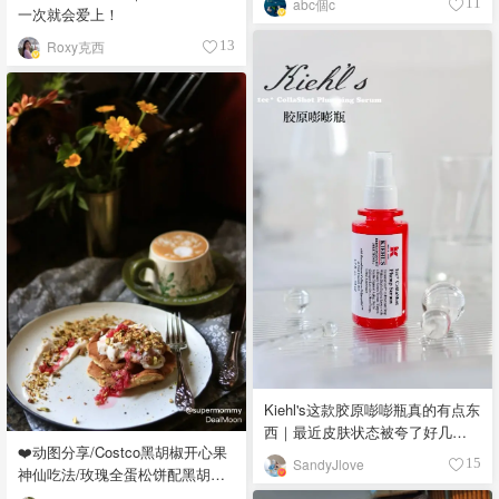
abc個c
11
一次就会爱上！
Roxy克西
13
Kiehl's这款胶原嘭嘭瓶真的有点东
西｜最近皮肤状态被夸了好几
❤️动图分享/Costco黑胡椒开心果
次！
SandyJlove
15
神仙吃法/玫瑰全蛋松饼配黑胡椒
开心果碎太惊艳😍