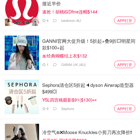
接近半价
速抢！胡桃棕Dfine连帽$144
4
lululemon AU
APP打开
GANNI官网大促升级！5折起+叠9折💥明星同
款$100+起
🎀经典蝴蝶结上衣$132
1
GANNI UK (AU)
APP打开
Sephora清仓区5折起🔈dyson Airwrap造型器
$499💥
YSL四宫格眼影$91($130)👀
9
Sephora
APP打开
冷空气❄️❌️Moose Knuckles小剪刀再次降价❗️