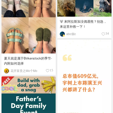
🐻 来阿拉斯加没偶遇熊？别急，
来这里补救一下！
abc個c
34
夏天就是属于Birkenstock的季节-
内附如何选择
花开富贵之Mo个Mo
15