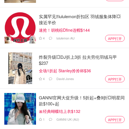
实属罕见‼️lululemon折扣区 羽绒服集体降💥
接近半价
速抢！胡桃棕Dfine连帽$144
4
lululemon AU
APP打开
炸裂升级💥DJ折上3折 拉夫劳伦羽绒马甲
$237
全场1折起 Stanley拎拎杯$36
4
David Jones
APP打开
GANNI官网大促升级！5折起+叠9折💥明星同
款$100+起
🎀经典蝴蝶结上衣$132
1
GANNI UK (AU)
APP打开