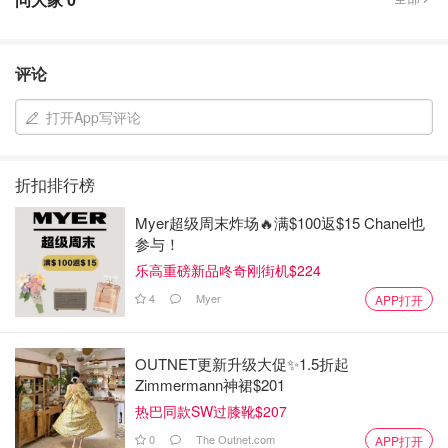
评论
打开App写评论
折扣排行榜
Myer超级周末炸场🔥满$100返$15 Chanel也
参与！
乐高重磅新品咚奇刚街机$224
4
Myer
APP打开
OUTNET更新升级大促✨1.5折起
Zimmermann神裙$201
热巴同款SW过膝靴$207
0
The Outnet.com
APP打开