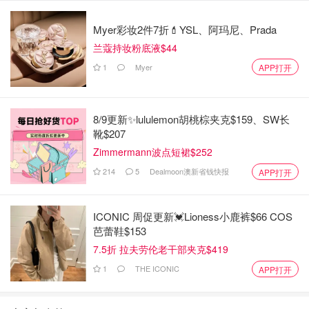
Myer彩妆2件7折💄YSL、阿玛尼、Prada
兰蔻持妆粉底液$44
1
Myer
APP打开
8/9更新✨lululemon胡桃棕夹克$159、SW长
靴$207
Zimmermann波点短裙$252
214
5
Dealmoon澳新省钱快报
APP打开
ICONIC 周促更新💓Lioness小鹿裤$66 COS
芭蕾鞋$153
7.5折 拉夫劳伦老干部夹克$419
1
THE ICONIC
APP打开