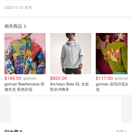
2023-10-13 发布
相关商品
$186.00
$820.00
$117.00
$233.00
$233.00
gorman Beetlemania 绗
Arc'teryx Beta SL 女款
gorman 花鸟印花女
缝夹克 彩色印花
防水冲锋衣
克
问大家
0
全部