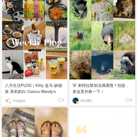
八月生活PLOG｜Kitty·盒马·缺德
🐻 来阿拉斯加没偶遇熊？别急，
舅·茉莉奶白·Costco·Wendy's
来这里补救一下！
maggie
abc個c
1
9