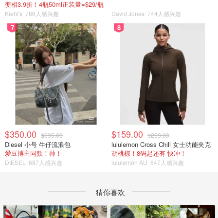
变相3.9折！4瓶50ml正装量=$29/瓶
Kiehl's
786人感兴趣
David Jones
744人感兴趣
7
8
$350.00
$159.00
$695.00
$299.00
Diesel 小号 牛仔流浪包
lululemon Cross Chill 女士功能夹克
爱豆博主同款！帅！
胡桃棕！8码起还有 快冲！
DIESEL
687人感兴趣
lululemon AU
647人感兴趣
猜你喜欢