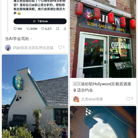
当AI学会骂街：
鸡妹报喜法国实用信息版
1
🇺🇸洛杉矶Hollywood京都居酒屋
🏮适合约会
北美deal蜀黎
3