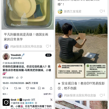
移”！
新西兰发现君
1
平凡到极致就是高级！德国女画
家的日常美学
鸡妹报喜法国实用信息版
1
☀️ 安全观日食！教你DIY简易投影
仪，绝不伤眼
鸡妹报喜法国实用信息版
1