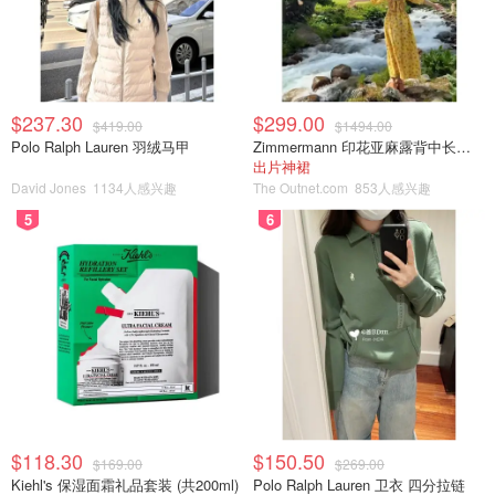
$237.30
$299.00
$419.00
$1494.00
Polo Ralph Lauren 羽绒马甲
Zimmermann 印花亚麻露背中长连衣裙
出片神裙
David Jones
1134人感兴趣
The Outnet.com
853人感兴趣
5
6
$118.30
$150.50
$169.00
$269.00
Kiehl's 保湿面霜礼品套装 (共200ml)
Polo Ralph Lauren 卫衣 四分拉链