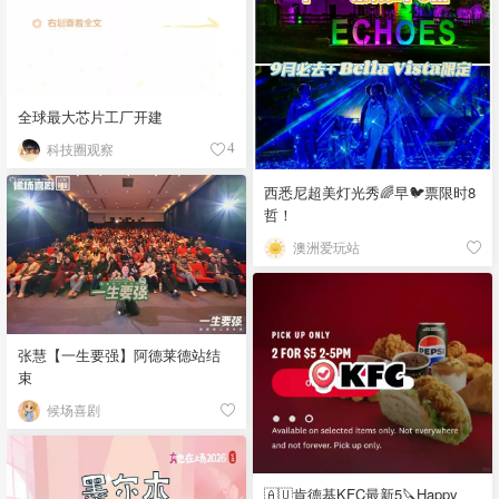
全球最大芯片工厂开建
科技圈观察
4
西悉尼超美灯光秀🌈早🐦票限时8
哲！
澳洲爱玩站
张慧【一生要强】阿德莱德站结
束
候场喜剧
🇦🇺肯德基KFC最新5🔪Happy