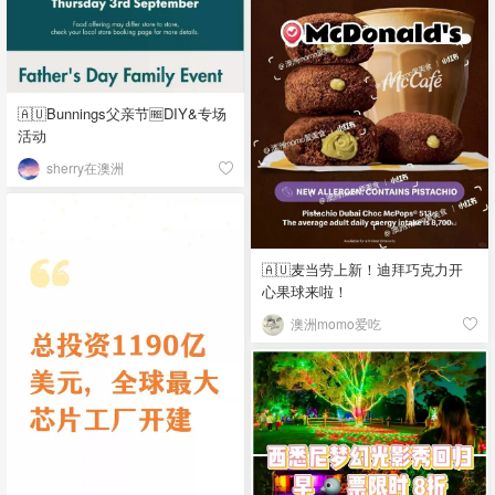
🇦🇺Bunnings父亲节🆓DIY&专场
活动
sherry在澳洲
🇦🇺麦当劳上新！迪拜巧克力开
心果球来啦！
澳洲momo爱吃