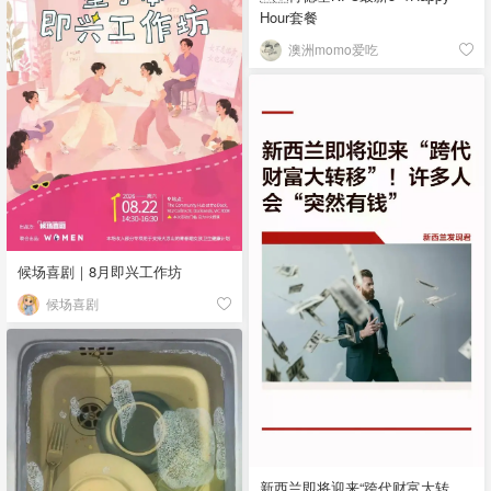
Hour套餐
澳洲momo爱吃
候场喜剧｜8月即兴工作坊
候场喜剧
新西兰即将迎来“跨代财富大转