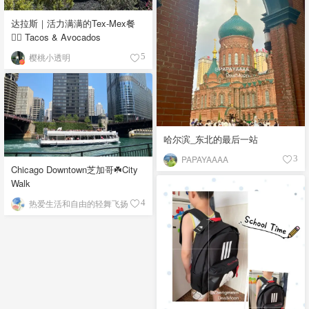
达拉斯｜活力满满的Tex-Mex餐
👉🏼 Tacos & Avocados
樱桃小透明
5
哈尔滨_东北的最后一站
PAPAYAAAA
3
Chicago Downtown芝加哥☘️City
Walk
热爱生活和自由的轻舞飞扬
4