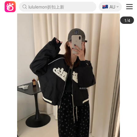
🇦🇺
Sasa美妆护肤3.5折
AU
lululemon折扣上新
SSENSE年中2.5折
FreshBeauty好价汇总
Cettire降价+叠9折
WWS Coles超市实拍
viagogo二手票捡漏
Myer超级周末
The Outnet奢牌1折起
David Jones 3折起
Flannels大牌1折
Perfumes Club护肤1折
AMIRO面罩$251
Amazon折扣汇总
eToro入金$200送$50
Amazon数码好物
ICONIC本周7.5折
ThedoubleF高奢地板价
Moose Knuckles 6折
丝芙兰5折起
EUFY摄像头$98
Selenichast首饰2折
Trip机票酒店促销
YSL送5件彩妆礼
Amazon家居好物
Amazon美妆护肤
雅漾大喷$8
过敏原检测盒$33
伊索独家赠50ml沐浴露
科颜氏高保湿面霜$29
SEALIFE海洋馆门票6折
丝塔芙大白罐$16
订阅Newsletter送香薰
Cult Beauty 6.8折
Harrods圣诞日历$525
LN-CC奢牌私促3折
d'Alba空姐喷雾$16
EVE LOM套装£56
Bernardelli独家4折
Adore Beauty 6折起
CT圣诞日历
Mytheresa奢品2.7折
Luxury Escapes 9折
Currentbody美容仪$881
MOON Garden Live
Roborock扫地机$649
Tingo Life水杯$24
Valentino官网5折
CR洗护套装$23
修丽可4件套$159
Myer彩妆2件7折
GANNI官网4.5折
Stylevana韩妆4折
Tessabit高奢8.5折
OGX洗发水$11
Amazon阿德莱德次日达
卡诗8.5折+赠礼
Philips Hue灯具8折
2/4