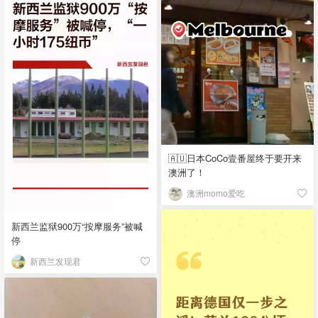
🇦🇺日本CoCo壹番屋终于要开来
澳洲了！
澳洲momo爱吃
新西兰监狱900万“按摩服务”被喊
停
新西兰发现君