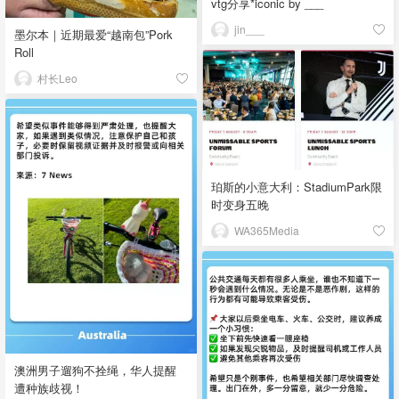
vtg分享*iconic by ___
jin___
墨尔本｜近期最爱“越南包”Pork
Roll
村长Leo
珀斯的小意大利：StadiumPark限
时变身五晚
WA365Media
澳洲男子遛狗不拴绳，华人提醒
遭种族歧视！