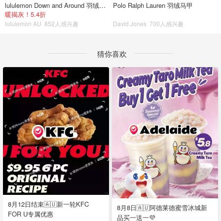
lululemon Down and Around 羽绒夹克
Polo Ralph Lauren 羽绒马甲
暖揭灰！5.4折
lululemon AU
852人感兴趣
David Jones
700人感兴趣
猜你喜欢
8月12日结束🇦🇺新一轮KFC
8月8日🇦🇺阿德莱德蜜雪冰城新
FOR U专属优惠
品买一送一💜