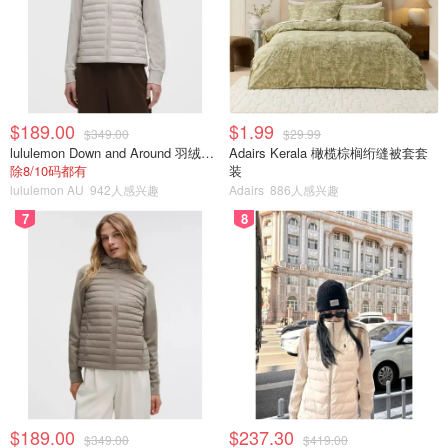
$189.00
$1.99
$349.00
$29.99
lululemon Down and Around 羽绒夹克
Adairs Kerala 橄榄棕榈绗缝被套套
除8/10码都有
装
lululemon AU
942人感兴趣
Adairs
886人感兴趣
7
8
$189.00
$237.30
$349.00
$419.00