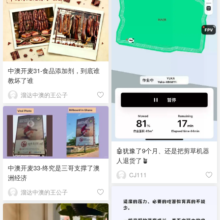
中澳开麦31-食品添加剂，到底谁
教坏了谁
溜达中澳的王公子
🤖犹豫了9个月、还是把剪草机器
人退货了🪴
中澳开麦33-终究是三哥支撑了澳
CJ111
洲经济
溜达中澳的王公子