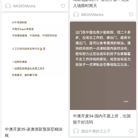
入场限时两天
WA365Media
WA365Media
中澳开麦34-国内不愿上班，出国
能干好活吗
中澳开麦35-谈澳洲新预算🤯糊涂
溜达中澳的王公子
账