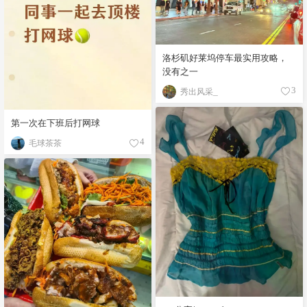
洛杉矶好莱坞停车最实用攻略，
没有之一
秀出风采_
3
第一次在下班后打网球
毛球茶茶
4