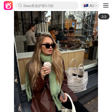
🇦🇺
Sasa美妆护肤3.5折
AU
lululemon折扣上新
SSENSE年中3折
FreshBeauty好价汇总
Cettire降价+叠9折
Farfetch折上8折
WWS Coles超市实拍
viagogo二手票捡漏
Myer清仓1折起
The Outnet奢牌1折起
David Jones 3折起
Flannels大牌1折
Perfumes Club护肤1折
AMIRO返校季6.2折
Oweek抽奖送Airpods
Amazon折扣汇总
eToro入金$200送$50
Amazon数码好物
ICONIC本周7.5折
ThedoubleF高奢地板价
Moose Knuckles 6折
丝芙兰5折起
EUFY官网3.7折起
Selenichast首饰2折
Trip机票酒店促销
YSL送5件彩妆礼
Amazon家居好物
BIGBANG巡演开票
David Jones时尚3折
Amazon美妆护肤
雅漾大喷$8
过敏原检测盒$33
伊索独家赠50ml沐浴露
科颜氏清仓3折
SEALIFE海洋馆门票6折
丝塔芙大白罐$16
订阅Newsletter送香薰
Cult Beauty 6.8折
Harrods圣诞日历2.3折
LN-CC奢牌私促3折
d'Alba空姐喷雾$16
EVE LOM套装逆天2折
Bernardelli独家4折
Adore Beauty 6折起
CT圣诞日历
Mytheresa奢品2.7折
Luxury Escapes 9折
Currentbody美容仪9折
卡诗9折+赠4件礼
MOON Garden Live
ALLSAINTS美衣3折
Roborock扫地机3.7折
Tingo Life水杯$24
Valentino官网5折
CR洗发护发6.3折
1/2