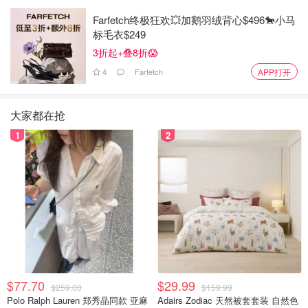
Farfetch终极狂欢💥加鹅羽绒背心$496🐎小马
标毛衣$249
3折起+叠8折😱
4
Farfetch
APP打开
大家都在抢
1
2
$77.70
$29.99
$259.00
$159.99
Polo Ralph Lauren 郑秀晶同款 亚麻
Adairs Zodiac 天然被套套装 自然色