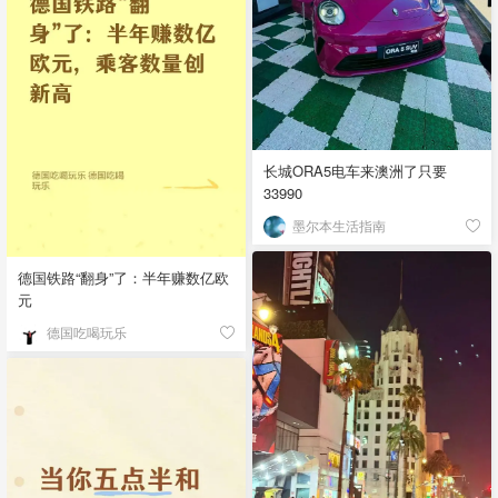
长城ORA5电车来澳洲了只要
33990
墨尔本生活指南
德国铁路“翻身”了：半年赚数亿欧
元
德国吃喝玩乐