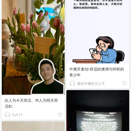
中澳开麦32-舒适的澳洲与抑郁的
青少年
溜达中澳的王公子
白人为今天而活、华人为明天而
活💵
CJ111