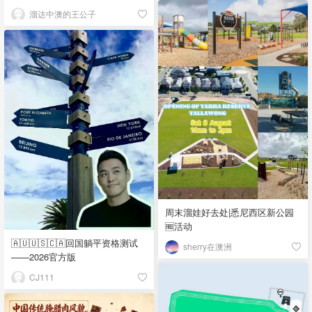
溜达中澳的王公子
周末溜娃好去处|悉尼西区新公园
🆓活动
🇦🇺🇺🇸🇨🇦回国躺平资格测试
sherry在澳洲
——2026官方版
CJ111