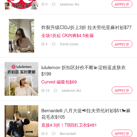
0
lululemon AU
APP打开
炸裂升级💥DJ折上3折 拉夫劳伦亚麻衬衫$77
全场1折起 CK内裤$4.5捡漏
4
David Jones
APP打开
lululemon 折扣区好价不断💫淀粉蓝皮肤衣
$199
Curved 磁吸包$69
13
lululemon AU
APP打开
Bernardelli 八月大促📢拉夫劳伦衬衫$51🐎麻
花毛衣$105
直接4.5折！TB四杠卫衣$481
3
Bernardelli
APP打开