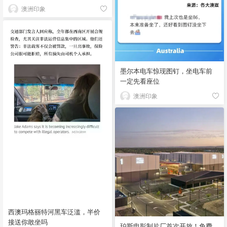
澳洲印象
墨尔本电车惊现图钉，坐电车前
一定先看座位
澳洲印象
西澳玛格丽特河黑车泛滥，半价
接送你敢坐吗
珀斯电影制片厂首次开放！免费