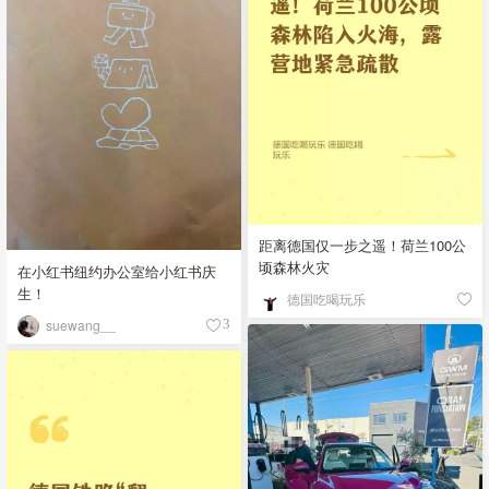
距离德国仅一步之遥！荷兰100公
顷森林火灾
在小红书纽约办公室给小红书庆
生！
德国吃喝玩乐
suewang__
3