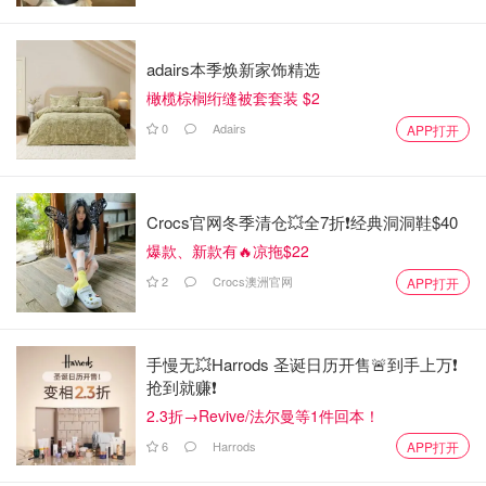
adairs本季焕新家饰精选
橄榄棕榈绗缝被套套装 $2
0
Adairs
APP打开
Crocs官网冬季清仓💥全7折❗经典洞洞鞋$40
爆款、新款有🔥凉拖$22
2
Crocs澳洲官网
APP打开
手慢无💥Harrods 圣诞日历开售🚨到手上万❗️
抢到就赚❗️
2.3折→Revive/法尔曼等1件回本！
6
Harrods
APP打开