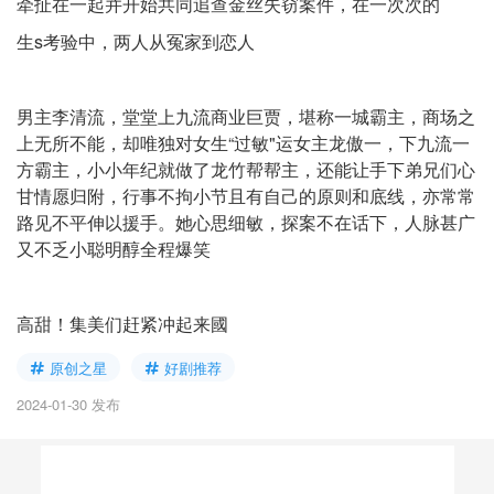
牵扯在一起并开始共同追查金丝失窃案件，在一次次的
生s考验中，两人从冤家到恋人
男主李清流，堂堂上九流商业巨贾，堪称一城霸主，商场之
上无所不能，却唯独对女生“过敏"运女主龙傲一，下九流一
方霸主，小小年纪就做了龙竹帮帮主，还能让手下弟兄们心
甘情愿归附，行事不拘小节且有自己的原则和底线，亦常常
路见不平伸以援手。她心思细敏，探案不在话下，人脉甚广
又不乏小聪明醇全程爆笑
高甜！集美们赶紧冲起来國
原创之星
好剧推荐
2024-01-30 发布