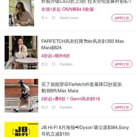
炸裂升级💥DJ折上3折 拉夫劳伦亚麻衬衫$77
全场1折起 CK内裤$4.5捡漏
4
David Jones
APP打开
FARFETCH风衣狂降❓bbr风衣$1350 Max
Mara$824
4折起+额外8折
2
Farfetch
APP打开
买了就能穿🧥Farfetch外套暴降💥抄底加
鹅/BBR/Max Mara
2折起+叠8折！Ganni风衣$516
0
Farfetch
APP打开
JB Hi-Fi 8月海报📢Dyson 吸尘器$384,Sony
耳机立减$150