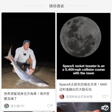
猜你喜欢
SpaceX火箭失控撞击月球！5400
迈时速砸出巨大陨石坑
热带虎鲨现身北方海滩！海洋变
美国犄角旮旯新鲜事
7
暖实锤了
波士顿101
9