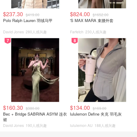
$237.30
$824.00
$419.00
$1652.00
Polo Ralph Lauren 羽绒马甲
'S MAX MARA 束腰外套
David Jones
280人感兴趣
Farfetch
230人感兴趣
7
8
$160.30
$134.00
$380.00
$169.00
Bec + Bridge SABRINA ASYM 连衣
lululemon Define 夹克 羽毛灰
裙
David Jones
190人感兴趣
lululemon AU
188人感兴趣