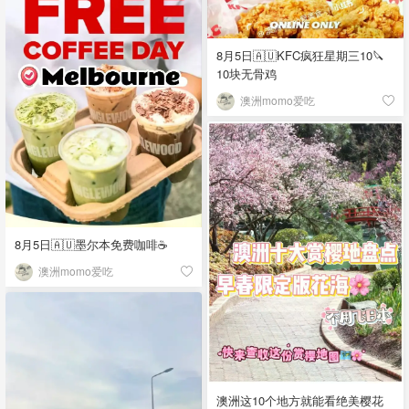
8月5日🇦🇺KFC疯狂星期三10🔪
10块无骨鸡
澳洲momo爱吃
8月5日🇦🇺墨尔本免费咖啡☕
澳洲momo爱吃
澳洲这10个地方就能看绝美樱花