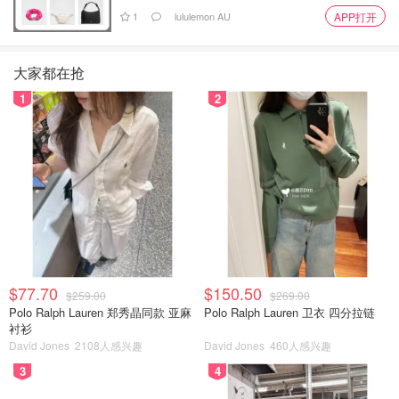
1
lululemon AU
APP打开
大家都在抢
1
2
$77.70
$150.50
$259.00
$269.00
Polo Ralph Lauren 郑秀晶同款 亚麻
Polo Ralph Lauren 卫衣 四分拉链
衬衫
David Jones
2108人感兴趣
David Jones
460人感兴趣
3
4