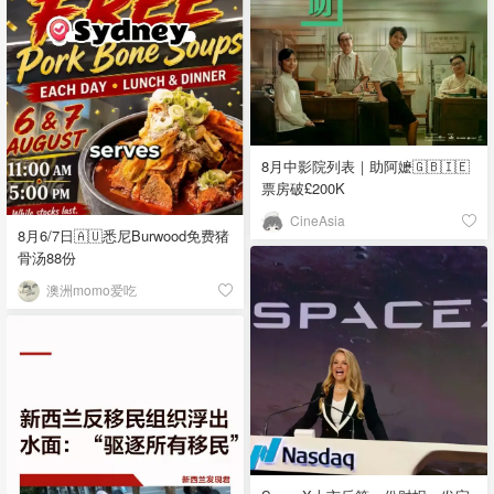
8月中影院列表｜助阿嬷🇬🇧🇮🇪
票房破£200K
CineAsia
8月6/7日🇦🇺悉尼Burwood免费猪
骨汤88份
澳洲momo爱吃