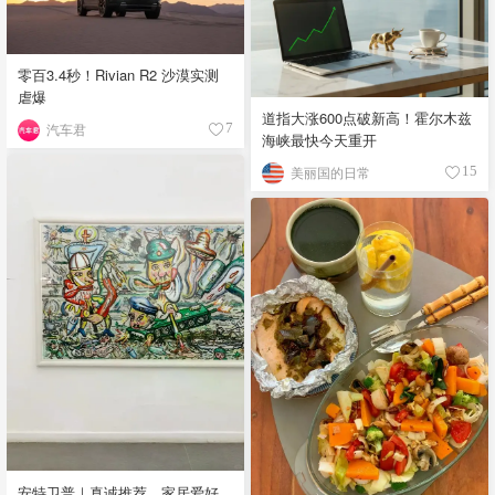
零百3.4秒！Rivian R2 沙漠实测
虐爆
道指大涨600点破新高！霍尔木兹
汽车君
7
海峡最快今天重开
美丽国的日常
15
安特卫普｜真诚推荐，家居爱好