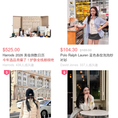
$525.00
$104.30
$189.00
Harrods 2026 美妆倒数日历
Polo Ralph Lauren 蓝色条纹泡泡纱
今年选品夯爆了！护肤全线都很绝
衬衫
Harrods
436人感兴趣
David Jones
337人感兴趣
5
6