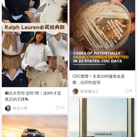
CDC预警！全美23州爆致命真
菌，抗药性超强
新闻搬运工
8
🛍️拉夫劳伦“必吃”榜！这8件才是
真正的王牌🏇
种点小草
13