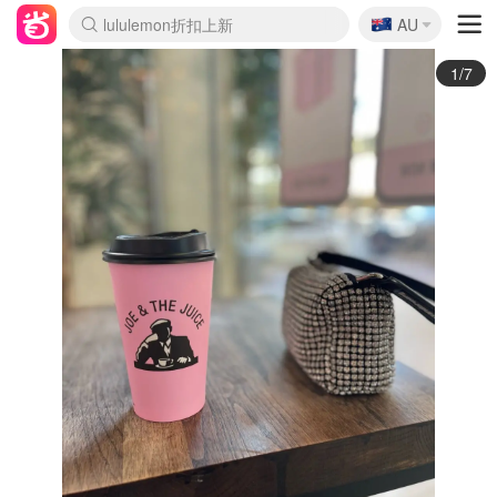
🇦🇺
Sasa美妆护肤3.5折
AU
lululemon折扣上新
SSENSE年中3折
FreshBeauty好价汇总
Cettire降价+叠9折
WWS Coles超市实拍
viagogo二手票捡漏
Myer超级周末1折
The Outnet奢牌1折起
David Jones 3折起
Flannels大牌1折
Perfumes Club护肤1折
AMIRO返校季6.2折
Amazon折扣汇总
eToro入金$200送$50
Amazon数码好物
ICONIC本周7.5折
ThedoubleF高奢地板价
Moose Knuckles 6折
丝芙兰5折起
EUFY官网3.7折起
Selenichast首饰2折
Trip机票酒店促销
YSL送5件彩妆礼
Amazon家居好物
Amazon美妆护肤
雅漾大喷$8
过敏原检测盒$33
伊索独家赠50ml沐浴露
科颜氏清仓3折
SEALIFE海洋馆门票6折
丝塔芙大白罐$16
订阅Newsletter送香薰
Cult Beauty 6.8折
Harrods圣诞日历2.3折
LN-CC奢牌私促3折
d'Alba空姐喷雾$16
EVE LOM套装逆天2折
Bernardelli独家4折
Adore Beauty 6折起
CT圣诞日历
Mytheresa奢品2.7折
Luxury Escapes 9折
Currentbody美容仪9折
MOON Garden Live
Roborock扫地机3.7折
Tingo Life水杯$24
Valentino官网5折
CR洗发护发6.3折
修丽可套装7.4折
Myer彩妆2件7折
GANNI官网4.5折
Stylevana韩妆4折
Tessabit高奢8.5折
OGX洗护4折
Amazon阿德莱德次日达
卡诗8.5折+赠礼
Philips Hue灯具8折
2/7