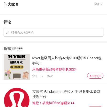
问大家
0
全部
评论
打开App写评论
折扣排行榜
Myer超级周末炸场🔥满$100返$15 Chanel也
参与！
乐高重磅新品咚奇刚街机$224
3
Myer
APP打开
实属罕见‼️lululemon折扣区 羽绒服集体降💥
接近半价
速抢！胡桃棕Dfine连帽$144