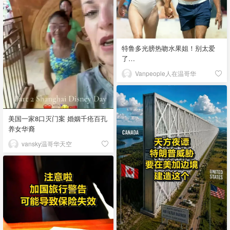
特鲁多光膀热吻水果姐！别太爱
了…
Vanpeople人在温哥华
美国一家8口灭门案 婚姻千疮百孔
养女华裔
vansky温哥华天空