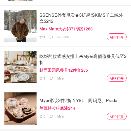
SSENSE外套甩卖🔥3折起❗SKIMS羊羔绒外
套$242
Max Mara大衣$371/原$1280
4
SSENSE
APP打开
吃饭的仪式感安排上🥣Myer高颜值餐具低至2
折
封面田园风餐具12件套$85
1
Myer
APP打开
Myer彩妆2件7折💄YSL、阿玛尼、Prada
兰蔻持妆粉底液$44
0
Myer
APP打开