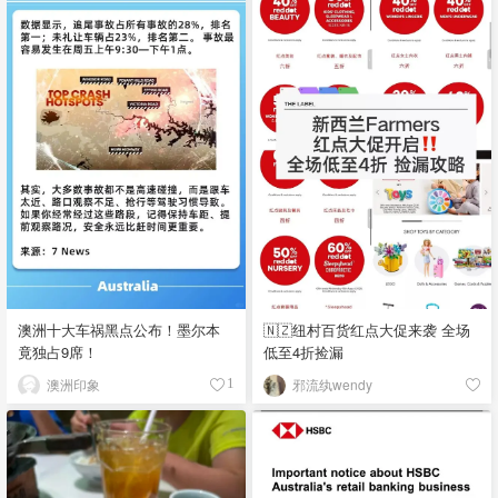
澳洲十大车祸黑点公布！墨尔本
🇳🇿纽村百货红点大促来袭 全场
竟独占9席！
低至4折捡漏
澳洲印象
邪流纨wendy
1