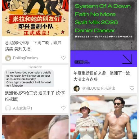
悉尼演出推荐｜下周二晚，即兴
搞笑 笑到失控
RollingDonkey
年度重磅提前来袭｜澳洲下一波
大演出有点狠
澳洲LUCID音乐演出
澳洲老板不给工资 追回来了 (分享
维权版)
A班袁湘琴1