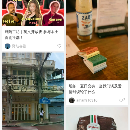
野陆工坊｜英文开放麦|参与本土
喜剧社群！
野陆喜剧
坦帕｜夏日变奏，当我们谈及爱
情时谈论了什么
aman910316
2