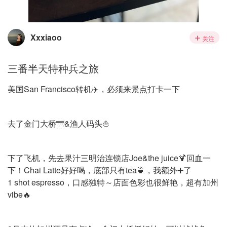
Xxxiaoo
关注
三番半天特种兵之旅
美国San Francisco转机✈️，必须来景点打卡一下
去了金门大桥🌁&渔人码头⛵️
下了飞机，先去果汁三明治连锁店Joe&the juice🍹回血一
下！Chai Latte好好喝，底部只有tea🍵，我额外➕了
1 shot espresso，口感独特～店面色彩也很鲜艳，超有加州
vibe🔥