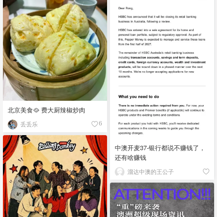
北京美食🥘 费大厨辣椒炒肉
丢丢乐
6
中澳开麦37-银行都说不赚钱了，
还有啥赚钱
溜达中澳的王公子