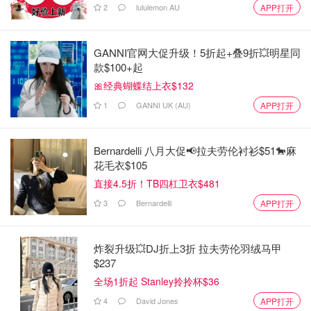
2
lululemon AU
APP打开
GANNI官网大促升级！5折起+叠9折💥明星同
款$100+起
🎀经典蝴蝶结上衣$132
1
GANNI UK (AU)
APP打开
Bernardelli 八月大促📢拉夫劳伦衬衫$51🐎麻
花毛衣$105
直接4.5折！TB四杠卫衣$481
3
Bernardelli
APP打开
炸裂升级💥DJ折上3折 拉夫劳伦羽绒马甲
$237
全场1折起 Stanley拎拎杯$36
4
David Jones
APP打开