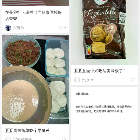
在曼谷打卡虞书欣同款泰国校服
店🩵🩶
衔青竹
5
🇩🇪意面中式吃法美味极了！
汽水er
🇩🇪周末简单吃个早餐🥣
宇宙双重奏