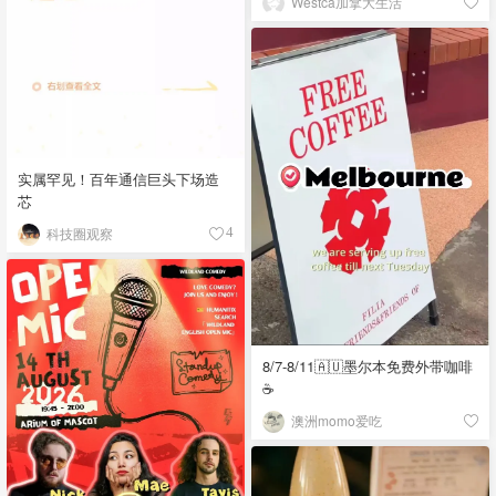
Westca加拿大生活
实属罕见！百年通信巨头下场造
芯
科技圈观察
4
8/7-8/11🇦🇺墨尔本免费外带咖啡
☕
澳洲momo爱吃