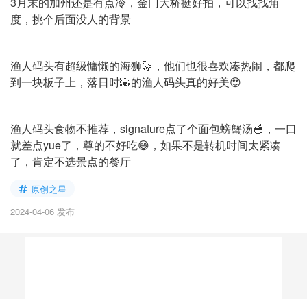
3月末的加州还是有点冷，金门大桥挺好拍，可以找找角
度，挑个后面没人的背景
渔人码头有超级慵懒的海狮🦭，他们也很喜欢凑热闹，都爬
到一块板子上，落日时🌇的渔人码头真的好美😍
渔人码头食物不推荐，signature点了个面包螃蟹汤🥣，一口
就差点yue了，尊的不好吃😅，如果不是转机时间太紧凑
了，肯定不选景点的餐厅
原创之星
2024-04-06 发布