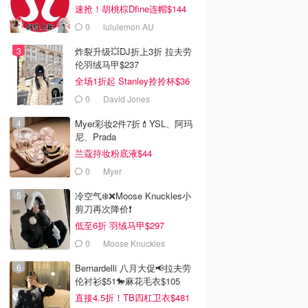
速抢！胡桃棕Dfine连帽$144
0
lululemon AU
炸裂升级💥DJ折上3折 拉夫劳
伦羽绒马甲$237
全场1折起 Stanley拎拎杯$36
0
David Jones
Myer彩妆2件7折💄YSL、阿玛
尼、Prada
兰蔻持妆粉底液$44
0
Myer
冷空气❄️❌️Moose Knuckles小
剪刀再次降价❗️
低至6折 羽绒马甲$297
0
Moose Knuckles
Bernardelli 八月大促📢拉夫劳
伦衬衫$51🐎麻花毛衣$105
直接4.5折！TB四杠卫衣$481