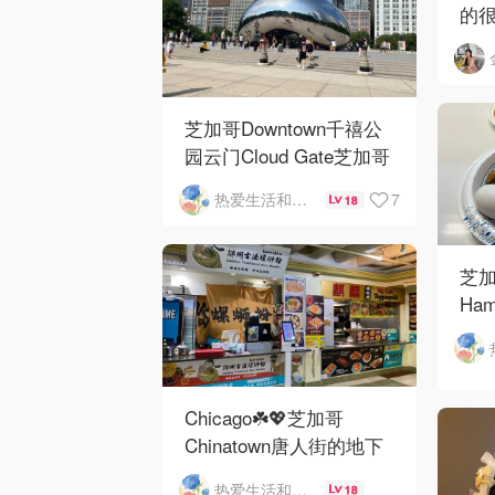
的
芝加哥Downtown千禧公
园云门Cloud Gate芝加哥
河街景❤️鳞次栉比的高楼
7
热爱生活和自由的轻舞飞扬
18
芝加
Ham
Ros
O'
Chicago☘️💖芝加哥
Chinatown唐人街的地下
mini小美食城
热爱生活和自由的轻舞飞扬
18