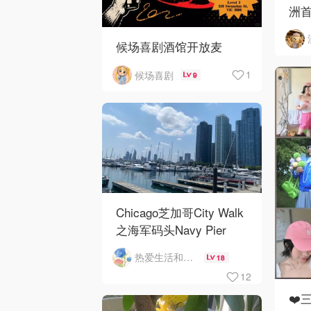
洲首
候场喜剧酒馆开放麦
1
候场喜剧
9
Chicago芝加哥City Walk
之海军码头Navy Pier
热爱生活和自由的轻舞飞扬
18
12
❤️