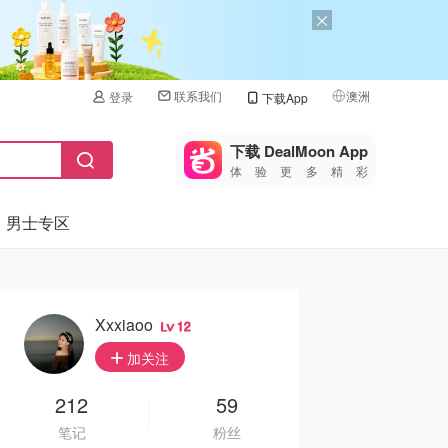
联系我们
澳洲
登录
下载App
🇺🇸
美国
下载 DealMoon App
体验更多精彩
🇨🇳
中国
男士专区
🇨🇦
加拿大
🇬🇧
英国
🇩🇪
德国
Xxxiaoo
12
🇫🇷
加关注
法国
🇮🇹
212
59
意大利
笔记
粉丝
🇦🇺
澳洲