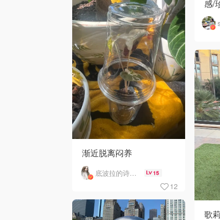
感/
渐近脱离闷养
底波拉的诗与歌
15
12
歌