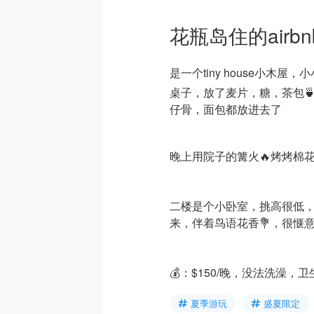
花瓶岛住的airbn
是一个tiny house小木
桌子，放了麦片，糖，茶包
仔骨，面包都放进去了
晚上用院子的篝火🔥烤烤棉花糖
二楼是个小卧室，挑高很低，
来，伴着鸟语花香💐，很惬
💰：$150/晚，没法洗澡
夏季游玩
盛夏限定