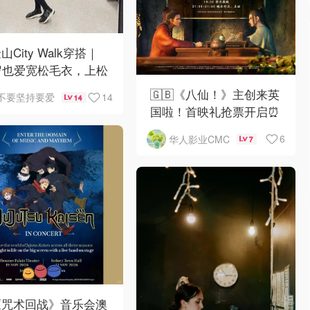
山City Walk穿搭｜
岁也爱宽松毛衣，上松
紧真的很救比例
🇬🇧《八仙！》主创来英
14
不要坚持要爱
14
国啦！首映礼抢票开启⏰
6
华人影业CMC
7
《咒术回战》音乐会澳