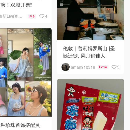
演！双城开票❗️
4
澳新Live资讯站
6
伦敦｜普莉姆罗斯山 |圣
诞迁徙, 风月俏佳人
9
aman910316
14
三种珍珠首饰搭配灵