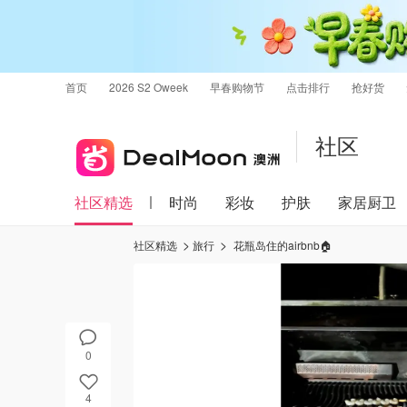
首页
2026 S2 Oweek
早春购物节
点击排行
抢好货
社区
社区精选
时尚
彩妆
护肤
家居厨卫
社区精选
旅行
花瓶岛住的airbnb🏠
0
4