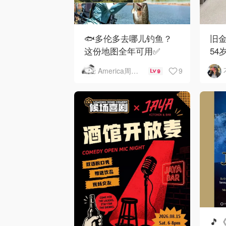
🐟多伦多去哪儿钓鱼？
旧金
这份地图全年可用✅
54
下
9
America周末快讯
9
🎵