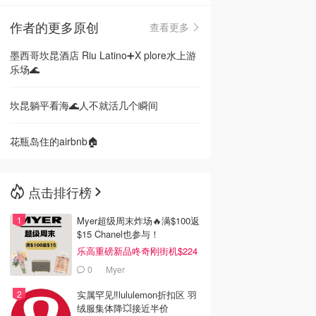
作者的更多原创
查看更多
🇳🇿
新西兰
墨西哥坎昆酒店 Riu Latino➕X plore水上游
乐场🌊
坎昆躺平看海🌊人不就活几个瞬间
花瓶岛住的airbnb🏠
点击排行榜
Myer超级周末炸场🔥满$100返
$15 Chanel也参与！
乐高重磅新品咚奇刚街机$224
0
Myer
实属罕见‼️lululemon折扣区 羽
绒服集体降💥接近半价