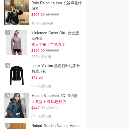
Polo Ralph Lauren 长袖麻花针
织衫
$105.30
$212.00
1009人感兴趣
lululemon Cross Chill 女士运
动外套
接近半价！罕见力度
$159.00
$299.00
977人感兴趣
Louis Vuitton 黑色荷叶边罗纹
棉质开衫
$43.50
927人感兴趣
Moose Knuckles 3Q 羽绒服
大童款！XL码还有货
$447.00
$745.00
872人感兴趣
Robert Gordon Natural Home