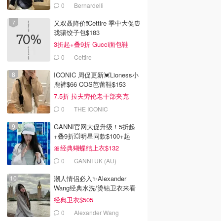
0
Bernardelli
又双叒降价❗️Cettire 季中大促⏰
珑骧饺子包$183
3折起+叠9折 Gucci面包鞋
$991
0
Cettire
ICONIC 周促更新💓Lioness小
鹿裤$66 COS芭蕾鞋$153
7.5折 拉夫劳伦老干部夹克
$419
0
THE ICONIC
GANNI官网大促升级！5折起
+叠9折💥明星同款$100+起
🎀经典蝴蝶结上衣$132
0
GANNI UK (AU)
潮人情侣必入✨Alexander
Wang经典水洗/烫钻卫衣来看
经典卫衣$505
0
Alexander Wang