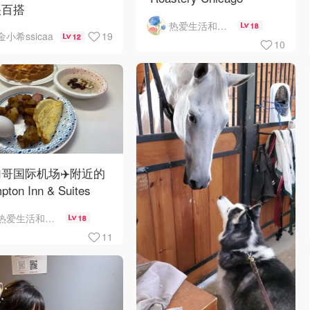
很百搭
热爱生活和自由的轻舞飞扬
18
19
金小希ssicaa
12
10
哥国际机场✈️附近的
pton Inn & Suites
emont Chicago
热爱生活和自由的轻舞飞扬
18
Hare自助早餐
11