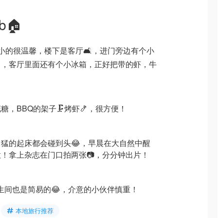
b🏠
屋，小小的很温馨，楼下是客厅🛋️，进门旁边有个小
，客厅里面还有个小冰箱，正好把带的虾，牛
，BBQ的架子🗜️烤虾🍤，很方便！
猛的起床都会碰到头😂，早晨在大自然中醒
意！拿上杂志在门口拍两张📷，分分钟出片！
，卫生间也是简易的😂，介意的小伙伴慎重！
本地旅行推荐