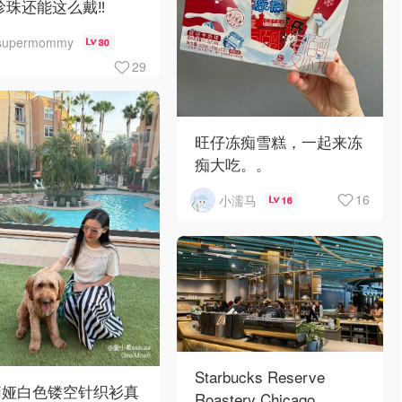
珍珠还能这么戴‼️
supermommy
30
29
旺仔冻痴雪糕，一起来冻
痴大吃。。
16
小濡马
16
Starbucks Reserve
莉娅白色镂空针织衫真
Roastery Chicago