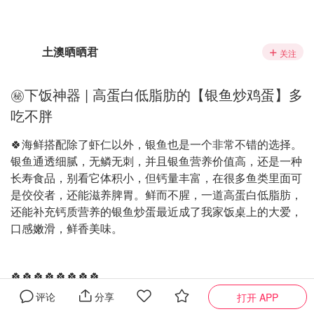
土澳晒晒君
关注
㊙️下饭神器 | 高蛋白低脂肪的【银鱼炒鸡蛋】多
吃不胖
🍀海鲜搭配除了虾仁以外，银鱼也是一个非常不错的选择。
银鱼通透细腻，无鳞无刺，并且银鱼营养价值高，还是一种
长寿食品，别看它体积小，但钙量丰富，在很多鱼类里面可
是佼佼者，还能滋养脾胃。鲜而不腥，一道高蛋白低脂肪，
还能补充钙质营养的银鱼炒蛋最近成了我家饭桌上的大爱，
口感嫩滑，鲜香美味。
🍀🍀🍀🍀🍀🍀🍀🍀
评论
分享
打开 APP