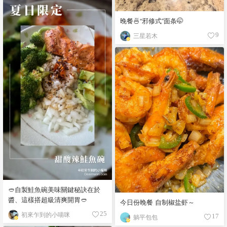
晚餐🍜“邪修式”面条🤭
三星若木
9
🥙自製鮭魚碗美味關鍵秘訣在於
醬、這樣搭超級清爽開胃🥙
今日份晚餐 自制椒盐虾～
初來乍到的小喵咪
25
躺平包包
17