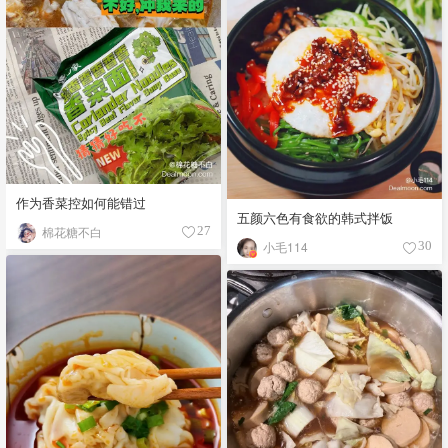
作为香菜控如何能错过
五颜六色有食欲的韩式拌饭
棉花糖不白
27
小毛114
30