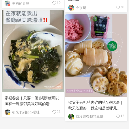
幸福的青鸟
12
冷京屬
30
家裡餐桌｜只要一個步驟‼️就可以
猴父子有机猪肉碎的第N种吃法｜
擁有一碗濃郁美味好喝的湯
秋天吃藕好｜我这糊是差哪儿
初來乍到的小喵咪
21
了…😂
特没普夸我特靠谱
12