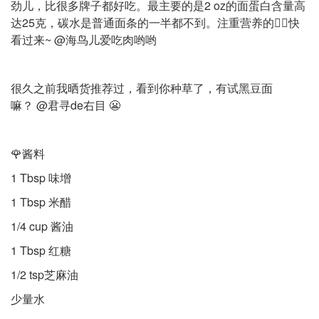
劲儿，比很多牌子都好吃。最主要的是2 oz的面蛋白含量高
达25克，碳水是普通面条的一半都不到。注重营养的🧚‍♀️快
看过来~ @海鸟儿爱吃肉哟哟
很久之前我晒货推荐过，看到你种草了，有试黑豆面
嘛？ @君寻de右目 😬
🌹酱料
1 Tbsp 味增
1 Tbsp 米醋
1/4 cup 酱油
1 Tbsp 红糖
1/2 tsp芝麻油
少量水