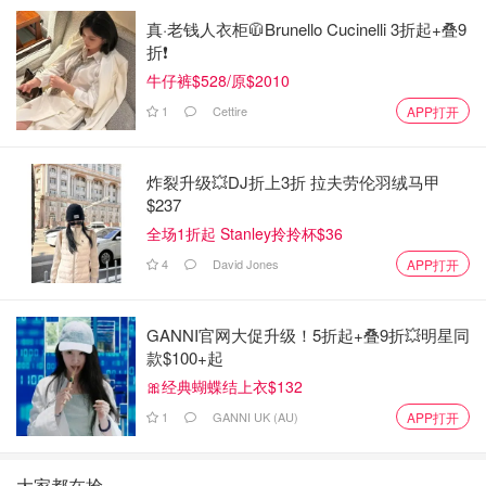
真·老钱人衣柜🧥Brunello Cucinelli 3折起+叠9
折❗️
牛仔裤$528/原$2010
1
Cettire
APP打开
炸裂升级💥DJ折上3折 拉夫劳伦羽绒马甲
$237
全场1折起 Stanley拎拎杯$36
4
David Jones
APP打开
GANNI官网大促升级！5折起+叠9折💥明星同
款$100+起
🎀经典蝴蝶结上衣$132
1
GANNI UK (AU)
APP打开
大家都在抢