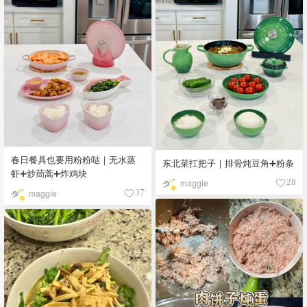
春日餐具也要用粉粉哒｜无水蒸
东北菜扛把子｜排骨炖豆角➕粉条
虾➕炒茼蒿➕炸鸡块
maggie
28
maggie
37