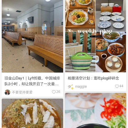
旧金山Day1｜Lyft拒载、中国城排
相册清空计划：逛吃plog碎碎念
队2小时，却让我开启了一次最松
maggie
44
弛的旅行
不要坚持要爱
26