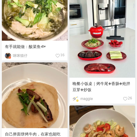
有手就能做：酸菜鱼🐟
咪咪猫仔
16
晚餐小饭桌｜烤牛尾➕香肠➕炝拌
豆芽➕炒饭
maggie
26
自己擀面饼烤牛肉，在家也能吃