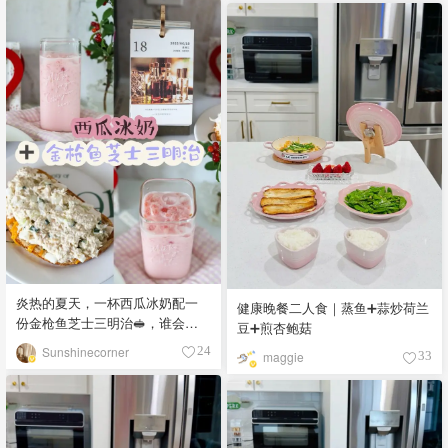
炎热的夏天，一杯西瓜冰奶配一
健康晚餐二人食｜蒸鱼➕蒜炒荷兰
份金枪鱼芝士三明治🥪，谁会不
豆➕煎杏鲍菇
爱🍉🧊💕
Sunshinecorner
24
maggie
33