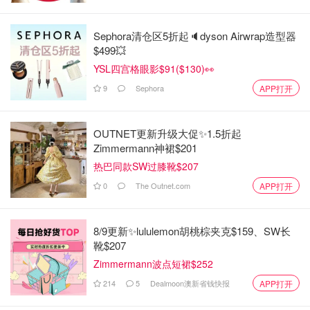
Sephora清仓区5折起🔈dyson Airwrap造型器
$499💥
YSL四宫格眼影$91($130)👀
9
Sephora
APP打开
OUTNET更新升级大促✨1.5折起
Zimmermann神裙$201
热巴同款SW过膝靴$207
0
The Outnet.com
APP打开
8/9更新✨lululemon胡桃棕夹克$159、SW长
靴$207
Zimmermann波点短裙$252
214
5
Dealmoon澳新省钱快报
APP打开