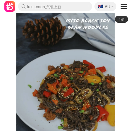
🇦🇺
Sasa美妆护肤3.5折
AU
lululemon折扣上新
SSENSE年中2.5折
FreshBeauty好价汇总
Cettire降价+叠9折
WWS Coles超市实拍
viagogo二手票捡漏
Myer超级周末
The Outnet奢牌1折起
David Jones 3折起
Flannels大牌1折
Perfumes Club护肤1折
AMIRO面罩$251
Amazon折扣汇总
eToro入金$200送$50
Amazon数码好物
ICONIC本周7.5折
ThedoubleF高奢地板价
Moose Knuckles 6折
丝芙兰5折起
EUFY摄像头$98
Selenichast首饰2折
Trip机票酒店促销
YSL送5件彩妆礼
Amazon家居好物
Amazon美妆护肤
雅漾大喷$8
过敏原检测盒$33
伊索独家赠50ml沐浴露
科颜氏高保湿面霜$29
SEALIFE海洋馆门票6折
丝塔芙大白罐$16
订阅Newsletter送香薰
Cult Beauty 6.8折
Harrods圣诞日历$525
LN-CC奢牌私促3折
d'Alba空姐喷雾$16
EVE LOM套装£56
Bernardelli独家4折
Adore Beauty 6折起
CT圣诞日历
Mytheresa奢品2.7折
Luxury Escapes 9折
Currentbody美容仪$881
MOON Garden Live
Roborock扫地机$649
Tingo Life水杯$24
Valentino官网5折
CR洗护套装$23
修丽可4件套$159
Myer彩妆2件7折
GANNI官网4.5折
Stylevana韩妆4折
Tessabit高奢8.5折
OGX洗发水$11
Amazon阿德莱德次日达
卡诗8.5折+赠礼
Philips Hue灯具8折
2/5