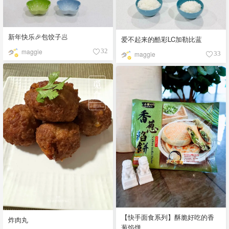
新年快乐🎉包饺子🥟
爱不起来的酷彩LC加勒比蓝
maggie
32
maggie
33
【快手面食系列】酥脆好吃的香
炸肉丸
葱馅饼