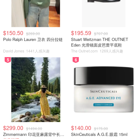
$150.50
$195.59
$269.00
$707.00
Polo Ralph Lauren 卫衣 四分拉链
Stuart Weitzman THE OUTNET
Eden 光滑镜面皮芭蕾平底鞋
David Jones
1441人感兴趣
The Outnet.com
1269人感兴趣
5
6
$299.00
$140.00
$1494.00
$175.00
Zimmermann 印花亚麻露背中长连衣裙
SkinCeuticals A.G.E.眼霜 15ml