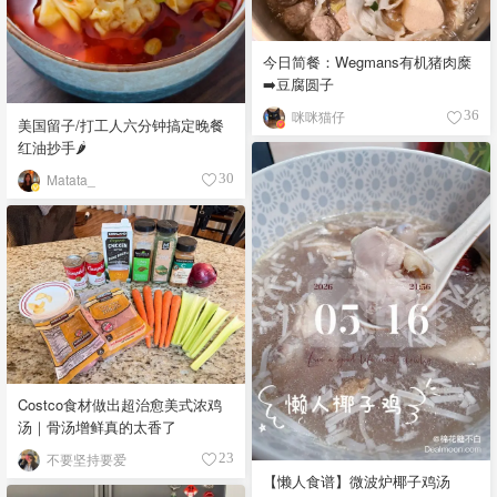
今日简餐：Wegmans有机猪肉糜
➡️豆腐圆子
咪咪猫仔
36
美国留子/打工人六分钟搞定晚餐
红油抄手🌶️
Matata_
30
Costco食材做出超治愈美式浓鸡
汤｜骨汤增鲜真的太香了
不要坚持要爱
23
【懒人食谱】微波炉椰子鸡汤