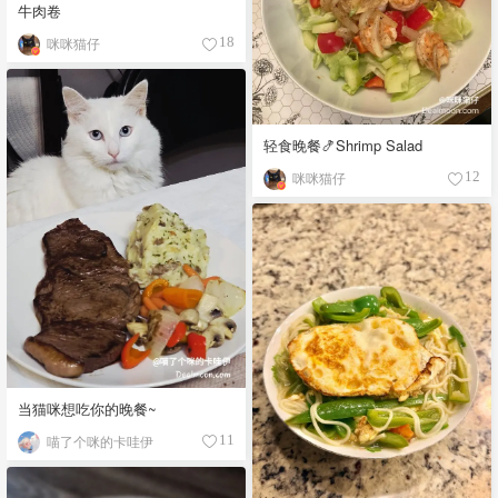
牛肉卷
咪咪猫仔
18
轻食晚餐🍤Shrimp Salad
咪咪猫仔
12
当猫咪想吃你的晚餐~
喵了个咪的卡哇伊
11