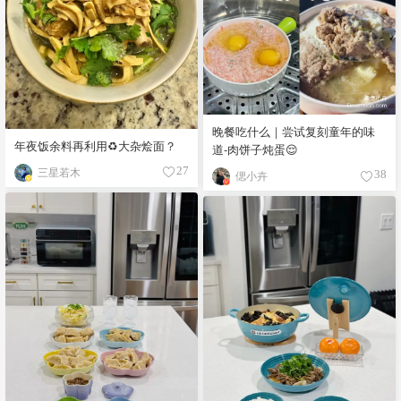
晚餐吃什么｜尝试复刻童年的味
年夜饭余料再利用♻️大杂烩面？
道-肉饼子炖蛋😌
三星若木
27
偲小卉
38