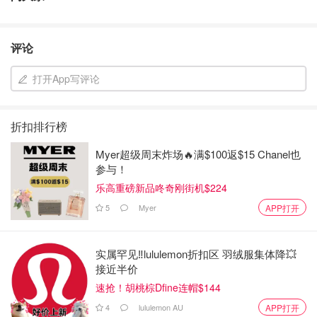
评论
打开App写评论
折扣排行榜
Myer超级周末炸场🔥满$100返$15 Chanel也
参与！
乐高重磅新品咚奇刚街机$224
5
Myer
APP打开
实属罕见‼️lululemon折扣区 羽绒服集体降💥
接近半价
速抢！胡桃棕Dfine连帽$144
4
lululemon AU
APP打开