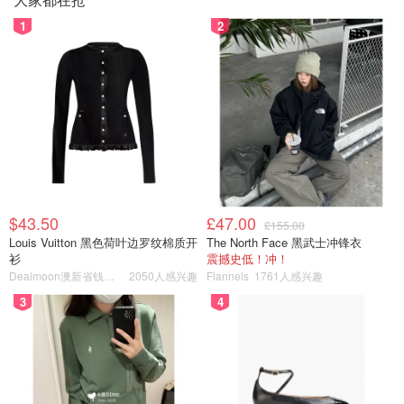
1
2
$43.50
£47.00
£155.00
Louis Vuitton 黑色荷叶边罗纹棉质开
The North Face 黑武士冲锋衣
衫
震撼史低！冲！
Dealmoon澳新省钱快报
2050人感兴趣
Flannels
1761人感兴趣
3
4