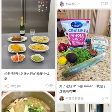
棉花糖不白
23
相册清理计划🎯久违的晚餐小饭
桌
为了这瓶12.69的sumac，我做了
maggie
40
这顿晚餐🍽️
不要坚持要爱
25