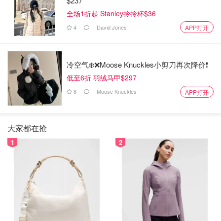
$237
全场1折起 Stanley拎拎杯$36
4
David Jones
APP打开
冷空气❄️❌️Moose Knuckles小剪刀再次降价❗️
低至6折 羽绒马甲$297
8
Moose Knuckles
APP打开
大家都在抢
1
2