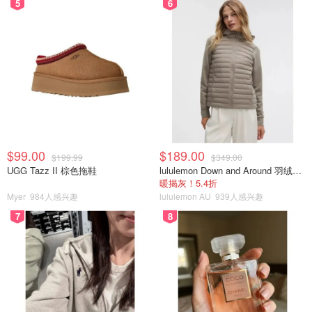
5
6
$99.00
$189.00
$199.99
$349.00
UGG Tazz II 棕色拖鞋
lululemon Down and Around 羽绒夹克
暖揭灰！5.4折
Myer
984人感兴趣
lululemon AU
939人感兴趣
7
8