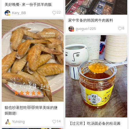
美好晚餐- 來一份手抓羊肉飯
Kary_BB
22
家中常备的韩国烤牛肉酱料
guoguo1225
8
貓也吵著想吃😻😻簡單美味的鹽
焗雞翅❕
Yuhsing
14
【过元宵】吃汤圆必备的桂花酱