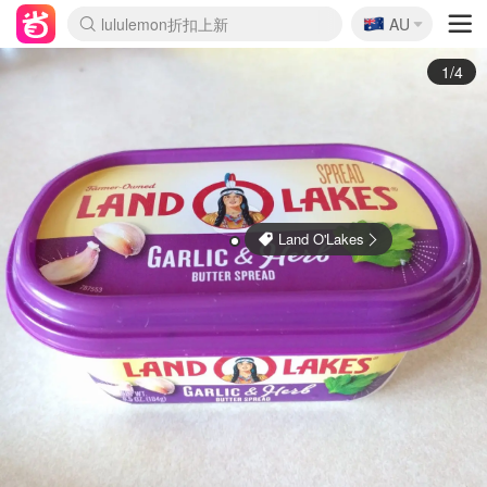
🇦🇺
Sasa美妆护肤3.5折
AU
lululemon折扣上新
SSENSE年中3折
FreshBeauty好价汇总
Cettire降价+叠9折
Farfetch折上8折
WWS Coles超市实拍
viagogo二手票捡漏
Myer清仓1折起
The Outnet奢牌1折起
David Jones 3折起
Flannels大牌1折
Perfumes Club护肤1折
AMIRO返校季6.2折
Oweek抽奖送Airpods
Amazon折扣汇总
eToro入金$200送$50
Amazon数码好物
ICONIC本周7.5折
ThedoubleF高奢地板价
Moose Knuckles 6折
丝芙兰5折起
EUFY官网3.7折起
Selenichast首饰2折
Trip机票酒店促销
YSL送5件彩妆礼
Amazon家居好物
BIGBANG巡演开票
David Jones时尚3折
Amazon美妆护肤
雅漾大喷$8
过敏原检测盒$33
伊索独家赠50ml沐浴露
科颜氏清仓3折
SEALIFE海洋馆门票6折
丝塔芙大白罐$16
订阅Newsletter送香薰
Cult Beauty 6.8折
Harrods圣诞日历2.3折
LN-CC奢牌私促3折
d'Alba空姐喷雾$16
EVE LOM套装逆天2折
Bernardelli独家4折
Adore Beauty 6折起
CT圣诞日历
Mytheresa奢品2.7折
Luxury Escapes 9折
Currentbody美容仪9折
MOON Garden Live
ALLSAINTS美衣3折
Roborock扫地机3.7折
Tingo Life水杯$24
Valentino官网5折
CR洗发护发6.3折
修丽可套装7.4折
2/4