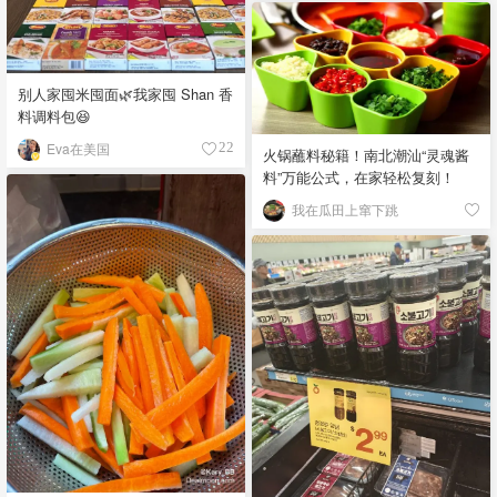
别人家囤米囤面🌿我家囤 Shan 香
料调料包😆
Eva在美国
22
火锅蘸料秘籍！南北潮汕“灵魂酱
料”万能公式，在家轻松复刻！
我在瓜田上窜下跳