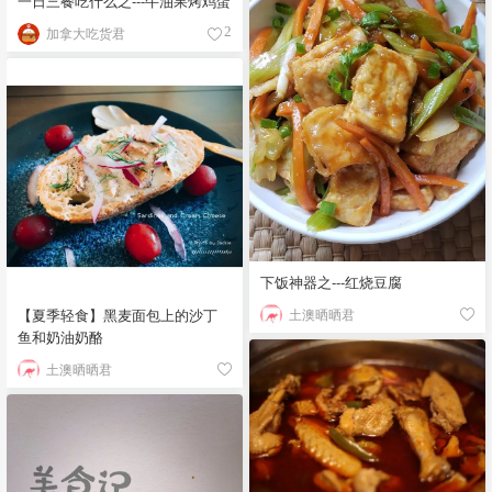
一日三餐吃什么之---牛油果烤鸡蛋
加拿大吃货君
2
下饭神器之---红烧豆腐
土澳晒晒君
【夏季轻食】黑麦面包上的沙丁
鱼和奶油奶酪
土澳晒晒君