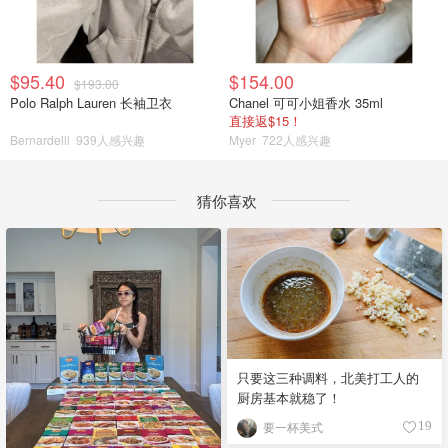
$95.40
$154.00
$193.00
Polo Ralph Lauren 长袖卫衣
Chanel 可可小姐香水 35ml
直接返$15！
Bernardelli
939人感兴趣
Myer
722人感兴趣
猜你喜欢
只要这三种调料，北美打工人的
厨房基本就稳了！
要一杯美式
19