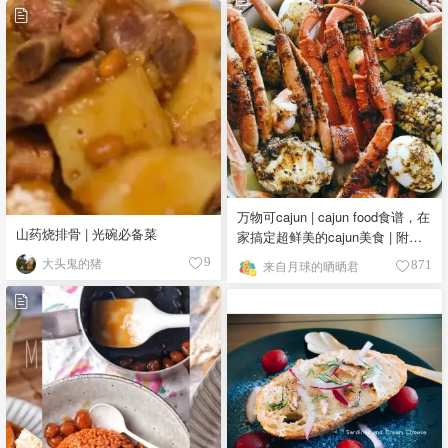
万物可cajun | cajun food食谱，在
山药烧排骨 | 光碗必备菜
家搞定超鲜美的cajun美食 | 附
cajun食谱需要的调料和食材
大头鬼的猪
9
来自月球的晒晒君
871