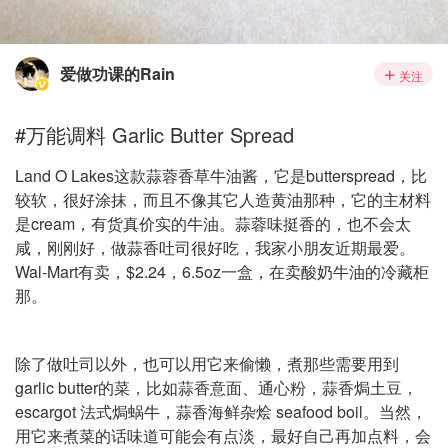
爱做功课的Rain
关注
#万能调料 Garlic Butter Spread
Land O Lakes这款蒜蓉香草牛油酱，它是butterspread，比
较软，很好涂抹，而且不像其它人造黄油那种，它的主材料
是cream，有货真价实的牛油。蒜蓉味挺香的，也不会太
咸，刚刚好，做蒜香吐司很好吃，我家小朋友近期最爱。
Wal-Mart有卖，$2.24，6.5oz一盒，在卖酸奶牛油的冷藏柜
那。
除了做吐司以外，也可以用它来偷懒，煮那些需要用到
garlic butter的菜，比如蒜香意面、通心粉，蒜香焗土豆，
escargot 法式焗蜗牛，蒜香海鲜杂烩 seafood boil。当然，
用它来煮菜的话味道可能会有点淡，最好自己再加点料，会