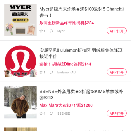
Myer超级周末炸场🔥满$100返$15 Chanel也
参与！
乐高重磅新品咚奇刚街机$224
1
Myer
APP打开
实属罕见‼️lululemon折扣区 羽绒服集体降💥
接近半价
速抢！胡桃棕Dfine连帽$144
1
lululemon AU
APP打开
SSENSE外套甩卖🔥3折起❗SKIMS羊羔绒外
套$242
Max Mara大衣$371/原$1280
4
SSENSE
APP打开