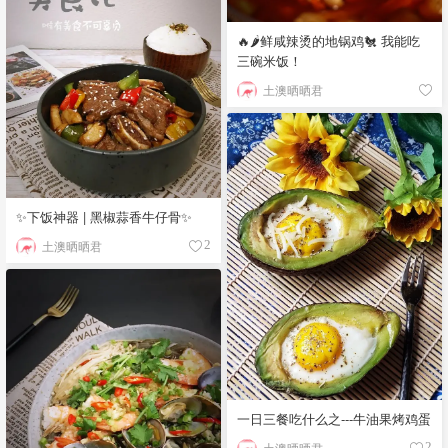
🔥🌶️鲜咸辣烫的地锅鸡🐔 我能吃
三碗米饭！
土澳晒晒君
✨下饭神器 | 黑椒蒜香牛仔骨✨
土澳晒晒君
2
一日三餐吃什么之---牛油果烤鸡蛋
土澳晒晒君
2