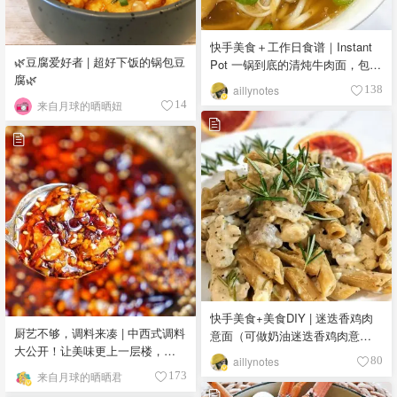
快手美食＋工作日食谱｜Instant
🌿豆腐爱好者 | 超好下饭的锅包豆
Pot 一锅到底的清炖牛肉面，包办
腐🌿
你的2餐以上
aillynotes
138
来自月球的晒晒妞
14
快手美食+美食DIY | 迷迭香鸡肉
厨艺不够，调料来凑 | 中西式调料
意面（可做奶油迷迭香鸡肉意
大公开！让美味更上一层楼，附
面，配面包也好吃）
aillynotes
80
自制辣椒油&果酱的做法
来自月球的晒晒君
173