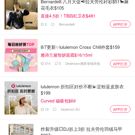
Bernardelli 八月大促📢拉夫劳伦衬衫$51🐎麻
花毛衣$105
直接4.5折！TB四杠卫衣$481
3
Bernardelli
APP打开
8/7更新✨lululemon Cross Chill外套$159
雅诗兰黛智妍面霜$16/15ml
214
5
Dealmoon澳新省钱快报
APP打开
lululemon 折扣区好价不断💫淀粉蓝皮肤衣
$199
Curved 磁吸包$69
13
lululemon AU
APP打开
炸裂升级💥DJ折上3折 拉夫劳伦羽绒马甲