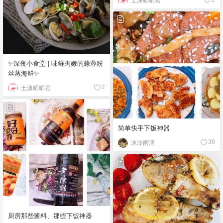
✨深夜小食堂 | 味鲜肉嫩的蒜蓉粉
丝蒸海鲜✨
土澳晒晒君
2
简单快手下饭神器
冰冷雨滴
30
厨房那些酱料、那些下饭神器