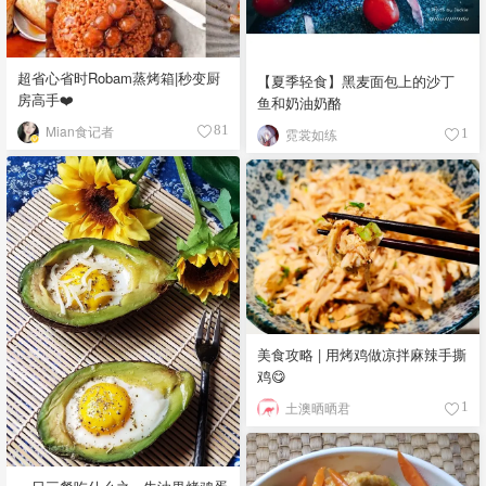
超省心省时Robam蒸烤箱|秒变厨
【夏季轻食】黑麦面包上的沙丁
房高手❤️
鱼和奶油奶酪
Mian食记者
81
霓裳如练
1
美食攻略 | 用烤鸡做凉拌麻辣手撕
鸡😋
土澳晒晒君
1