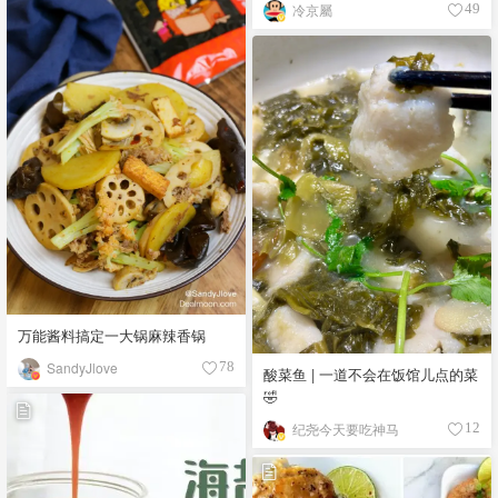
冷京屬
49
万能酱料搞定一大锅麻辣香锅
SandyJlove
78
酸菜鱼 | 一道不会在饭馆儿点的菜
🤣
纪尧今天要吃神马
12