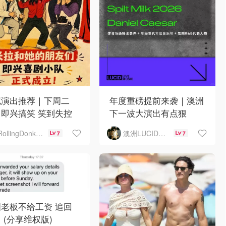
尼演出推荐｜下周二
年度重磅提前来袭｜澳洲
即兴搞笑 笑到失控
下一波大演出有点狠
澳洲LUCID音乐演出
RollingDonkey
7
7
老板不给工资 追回
 (分享维权版)