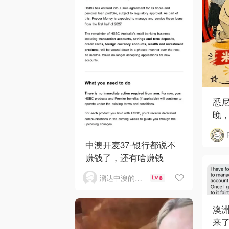
悉
晚，
中澳开麦37-银行都说不
赚钱了，还有啥赚钱
溜达中澳的王公子
8
澳洲
来了