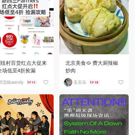
🇿纽村百货红点大促来
北京美食🥘 费大厨辣椒
全场低至4折捡漏
炒肉
邪流纨wendy
丢丢乐
11
13