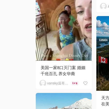
美国一家8口灭门案 婚姻
千疮百孔 养女华裔
vansky温哥华天空
8
天
在