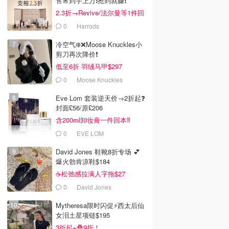
售🚨到手上万❗️抢到就赚❗️
2.3折→Revive/法尔曼等1件回
本！
0
Harrods
0
$97.00
冷空气❄️❌️Moose Knuckles小
剪刀再次降价❗️
 Exagger-eyes
Mecca Euphoria 眼影盘
YSL Beauty 四色皮革
6色
眼影
低至6折 羽绒马甲$297
Dealmoon澳新省钱快报
Dealmoon澳新省钱快报
Dealmoon.com
0
Moose Knuckles
去购买
去购买
去购买
Eve Lom 套装逆天价→2折起❓
封面£56/原£206
含200ml卸妆膏一件回本‼️
0
EVE LOM
David Jones 鞋靴8折专场 💕
爆火勃肯凉鞋$184
☕松弛感拉满人字拖$27
0
David Jones
Mytheresa限时闪促⚡️西太后仙
女泪土星项链$195
3折起+叠9折！