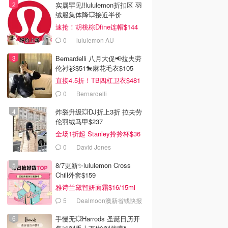
实属罕见‼️lululemon折扣区 羽
绒服集体降💥接近半价
速抢！胡桃棕Dfine连帽$144
0
lululemon AU
Bernardelli 八月大促📢拉夫劳
伦衬衫$51🐎麻花毛衣$105
直接4.5折！TB四杠卫衣$481
0
Bernardelli
炸裂升级💥DJ折上3折 拉夫劳
伦羽绒马甲$237
全场1折起 Stanley拎拎杯$36
0
David Jones
8/7更新✨lululemon Cross
Chill外套$159
雅诗兰黛智妍面霜$16/15ml
5
Dealmoon澳新省钱快报
手慢无💥Harrods 圣诞日历开