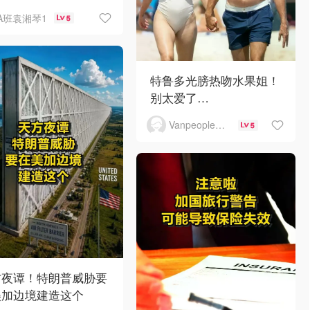
A班袁湘琴1
5
特鲁多光膀热吻水果姐！
别太爱了…
Vanpeople人在温哥华
5
方夜谭！特朗普威胁要
美加边境建造这个