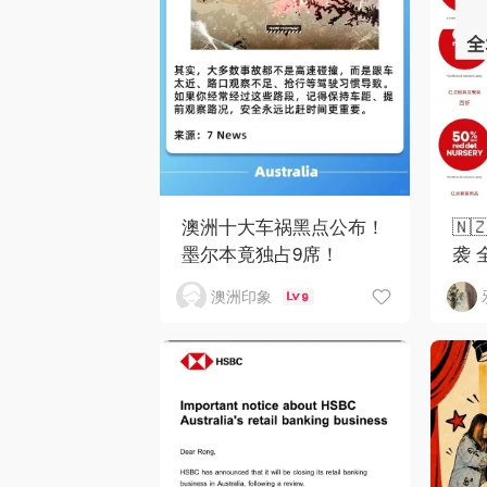
澳洲十大车祸黑点公布！
🇳
墨尔本竟独占9席！
袭 
澳洲印象
9