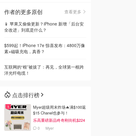
作者的更多原创
查看更多
🇳🇿
新西兰
📱 苹果又偷偷更新？iPhone 新增「后台安
全改进」到底是什么？
$599起！iPhone 17e 惊喜发布：4800万像
素+磁吸充电，真香？
互联网的“根”被拔了：再见，全球第一根跨
洋光纤电缆！
点击排行榜
Myer超级周末炸场🔥满$100返
$15 Chanel也参与！
乐高重磅新品咚奇刚街机$224
0
Myer