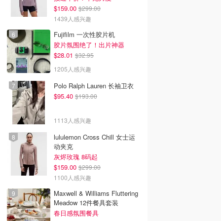
$159.00
$299.00
1439人感兴趣
Fujifilm 一次性胶片机
胶片氛围绝了！出片神器
$28.01
$32.95
1205人感兴趣
Polo Ralph Lauren 长袖卫衣
$95.40
$193.00
1113人感兴趣
lululemon Cross Chill 女士运
动夹克
灰烬玫瑰 8码起
$159.00
$299.00
1100人感兴趣
Maxwell & Williams Fluttering
Meadow 12件餐具套装
春日感氛围餐具