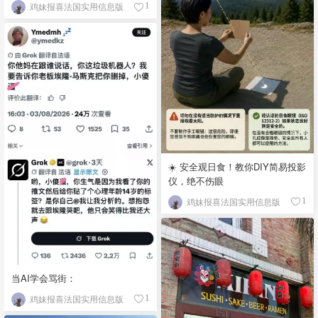
鸡妹报喜法国实用信息版
1
☀️ 安全观日食！教你DIY简易投影
仪，绝不伤眼
鸡妹报喜法国实用信息版
1
当AI学会骂街：
鸡妹报喜法国实用信息版
1