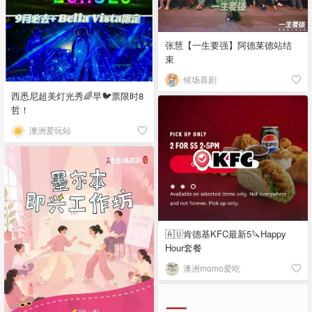
张慧【一生要强】阿德莱德站结
束
候场喜剧
西悉尼超美灯光秀🌈早🐦票限时8
哲！
澳洲爱玩站
🇦🇺肯德基KFC最新5🔪Happy
Hour套餐
澳洲momo爱吃