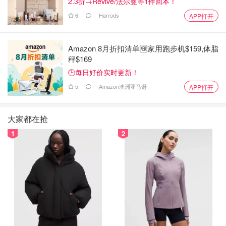
2.3折→Revive/法尔曼等1件回本！
6
Harrods
APP打开
Amazon 8月折扣清单🆕家用跑步机$159,体脂
秤$169
🕒每日好价实时更新！
5
Amazon澳洲亚马逊
APP打开
大家都在抢
1
2