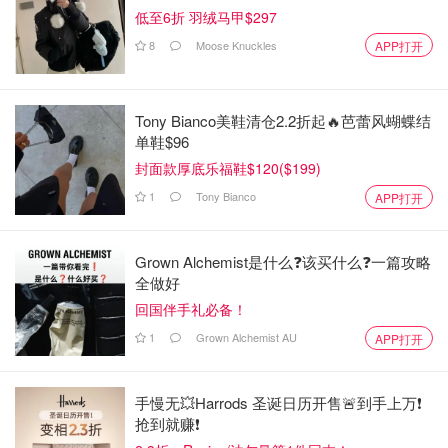
低至6折 羽绒马甲$297
8
Moose Knuckles
APP打开
Tony Bianco美鞋清仓2.2折起🔥芭蕾风蝴蝶结
单鞋$96
封面款厚底乐福鞋$120($199)
1
Tony Bianco
APP打开
Grown Alchemist是什么❓该买什么❓️一篇攻略
全做好
回国伴手礼必备！
1
Grown Alchemist AU
APP打开
手慢无💥Harrods 圣诞日历开售🚨到手上万❗️
抢到就赚❗️