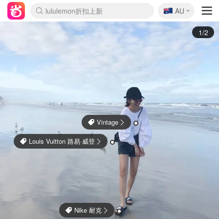
🇦🇺
Sasa美妆护肤3.5折
AU
lululemon折扣上新
SSENSE年中2.5折
FreshBeauty好价汇总
Cettire降价+叠9折
WWS Coles超市实拍
viagogo二手票捡漏
Myer超级周末
The Outnet奢牌1折起
David Jones 3折起
Flannels大牌1折
Perfumes Club护肤1折
AMIRO面罩$251
Amazon折扣汇总
eToro入金$200送$50
Amazon数码好物
ICONIC本周7.5折
ThedoubleF高奢地板价
Moose Knuckles 6折
EUFY摄像头$98
Selenichast首饰2折
Trip机票酒店促销
YSL送5件彩妆礼
Amazon家居好物
Amazon美妆护肤
雅漾大喷$8
过敏原检测盒$33
科颜氏高保湿面霜$29
SEALIFE海洋馆门票6折
丝塔芙大白罐$16
订阅Newsletter送香薰
Cult Beauty 6.8折
Harrods圣诞日历$525
LN-CC奢牌私促3折
d'Alba空姐喷雾$16
EVE LOM套装£56
Bernardelli独家4折
Adore Beauty 6折起
CT圣诞日历
Mytheresa奢品2.7折
Luxury Escapes 9折
Currentbody美容仪$881
MOON Garden Live
Roborock扫地机$649
Tingo Life水杯$24
Valentino官网5折
CR洗护套装$23
修丽可4件套$159
Myer彩妆2件7折
GANNI官网4.5折
Stylevana韩妆4折
Tessabit高奢8.5折
OGX洗发水$11
Amazon阿德莱德次日达
卡诗8.5折+赠礼
Philips Hue灯具8折
2/2
Zara