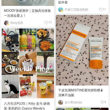
款外套
不被三宝耽误的妈
11
MOODY美瞳测评｜定轴高光体验
一次就会爱上！
Roxy克西
13
干皮实测MISTINE蜜丝婷防晒🧴
清爽不油腻
金小希ssicaa
4
八月生活PLOG｜Kitty·盒马·缺德
舅·茉莉奶白·Costco·Wendy's