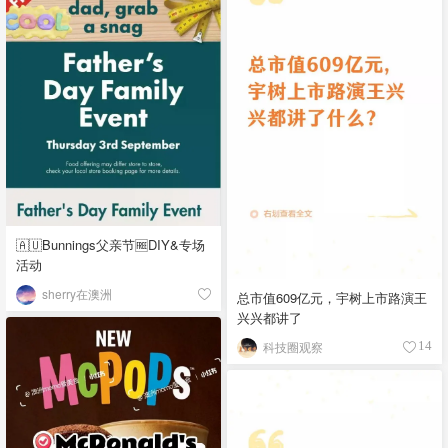
🇦🇺Bunnings父亲节🆓DIY&专场
活动
sherry在澳洲
总市值609亿元，宇树上市路演王
兴兴都讲了
科技圈观察
14