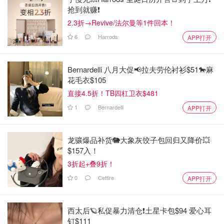
抢到就赚❗️
2.3折→Revive/法尔曼等1件回本！
6
Harrods
APP打开
Bernardelli 八月大促📢拉夫劳伦衬衫$51🐎麻
花毛衣$105
直接4.5折！TB四杠卫衣$481
1
Bernardelli
APP打开
龙骧爆品补货🐘大象灰饺子包回归又降价💥
$157入！
3折起+叠9折！
0
Cettire
APP打开
西太后🪐私促暴力清仓❗土星卡包$94 爱心耳
钉$111