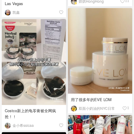
烘烘HongHong
11
Las Vegas
凯鑫
用了很多年的EVE LOM
双面小奶油的NYC日常
1
Costco新上的龟苓膏被全网疯
抢！！
金小希ssicaa