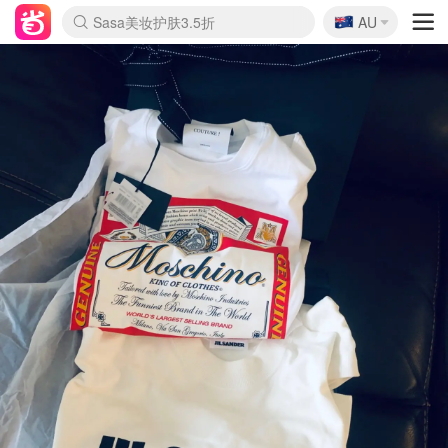
🇦🇺
Sasa美妆护肤3.5折
AU
lululemon本周上新
SSENSE年中3折
FreshBeauty好价汇总
Cettire降价+叠9折
Farfetch折上8折
WWS Coles超市实拍
viagogo二手票捡漏
Myer清仓1折起
The Outnet奢牌1折起
David Jones 3折起
Flannels大牌1折
Perfumes Club护肤1折
AMIRO返校季6.2折
Oweek抽奖送Airpods
Amazon折扣汇总
eToro入金$200送$50
Amazon数码好物
ICONIC本周7.5折
ThedoubleF高奢地板价
Moose Knuckles 6折
丝芙兰5折起
EUFY官网3.7折起
Selenichast首饰2折
Trip机票酒店促销
YSL送5件彩妆礼
Amazon家居好物
BIGBANG巡演开票
David Jones时尚3折
Amazon美妆护肤
雅漾大喷$8
过敏原检测盒$33
伊索独家赠50ml沐浴露
科颜氏送高保湿面霜
SEALIFE海洋馆门票6折
丝塔芙大白罐$16
订阅Newsletter送香薰
Cult Beauty 6.8折
Harrods圣诞日历2.3折
LN-CC奢牌私促3折
d'Alba空姐喷雾$16
EVE LOM套装逆天2折
Bernardelli独家4折
Adore Beauty 6折起
CT圣诞日历
Mytheresa奢品2.7折