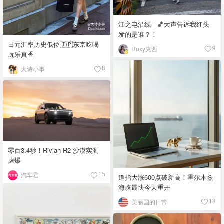
江之电沿线｜🏀大声告诉我红头
发的是谁？！
日元汇率历史低位🇯🇵东京吃喝
Roxy克西
9
玩乐真香
大诗小事
8
零百3.4秒！Rivian R2 沙漠实测
虐爆
汽车君
15
道指大涨600点破新高！霍尔木兹
海峡最快今天重开
美丽国的日常
18