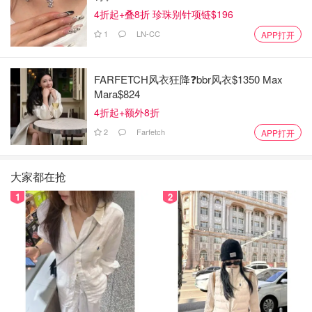
4折起+叠8折 珍珠别针项链$196
1
LN-CC
APP打开
FARFETCH风衣狂降❓bbr风衣$1350 Max
Mara$824
4折起+额外8折
2
Farfetch
APP打开
大家都在抢
1
2