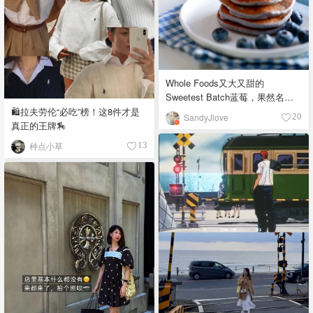
Whole Foods又大又甜的
Sweetest Batch蓝莓，果然名副
其实！
🛍️拉夫劳伦“必吃”榜！这8件才是
SandyJlove
20
真正的王牌🏇
种点小草
13