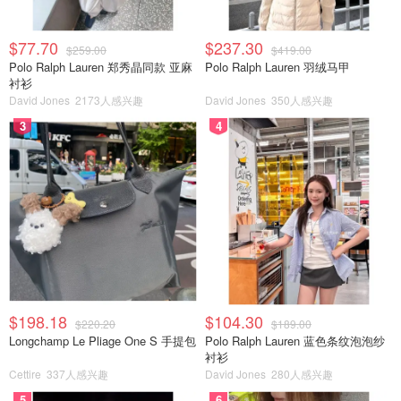
$77.70
$237.30
$259.00
$419.00
Polo Ralph Lauren 郑秀晶同款 亚麻
Polo Ralph Lauren 羽绒马甲
衬衫
David Jones
2173人感兴趣
David Jones
350人感兴趣
3
4
$198.18
$104.30
$220.20
$189.00
Longchamp Le Pliage One S 手提包
Polo Ralph Lauren 蓝色条纹泡泡纱
衬衫
Cettire
337人感兴趣
David Jones
280人感兴趣
5
6