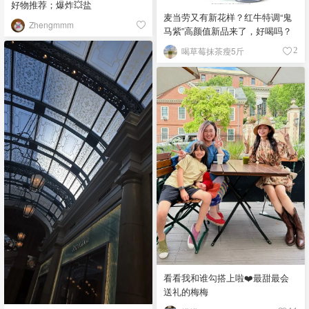
好物推荐；爆炸💥盐
麦当劳又有新花样？红牛特调“鬼
Zhengmmm
马紫”高颜值新品来了，好喝吗？
喝草莓抹茶瘦5斤
2
看看我和谁勾搭上啦❤️最甜最会
送礼的梅梅