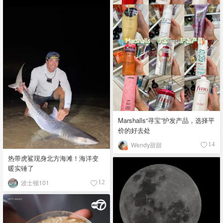
Marshalls“寻宝”护发产品，选择平
价的好去处
Wendy甜甜
14
热带虎鲨现身北方海滩！海洋变
暖实锤了
波士顿101
12