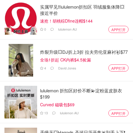
实属罕见‼️lululemon折扣区 羽绒服集体降💥
接近半价
速抢！胡桃棕Dfine连帽$144
0
lululemon AU
APP打开
炸裂升级💥DJ折上3折 拉夫劳伦亚麻衬衫$77
全场1折起 CK内裤$4.5捡漏
4
David Jones
APP打开
lululemon 折扣区好价不断💫淀粉蓝皮肤衣
$199
Curved 磁吸包$69
13
lululemon AU
APP打开
手慢无💥Harrods 圣诞日历开售🚨到手上万❗️