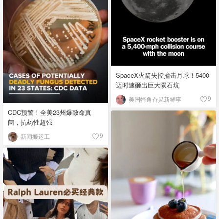
SpaceX火箭失控撞击月球！5400
迈时速砸出巨大陨石坑
美国犄角旮旯新鲜事
9
CDC预警！全美23州爆致命真
菌，抗药性超强
新闻搬运工
9