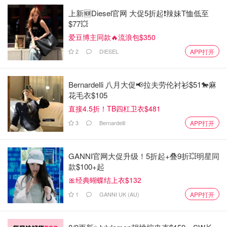
上新🆕Diesel官网 大促5折起❗️辣妹T恤低至
$77💥
爱豆博主同款🔥流浪包$350
2
DIESEL
APP打开
Bernardelli 八月大促📢拉夫劳伦衬衫$51🐎麻
花毛衣$105
直接4.5折！TB四杠卫衣$481
3
Bernardelli
APP打开
GANNI官网大促升级！5折起+叠9折💥明星同
款$100+起
🎀经典蝴蝶结上衣$132
1
GANNI UK (AU)
APP打开