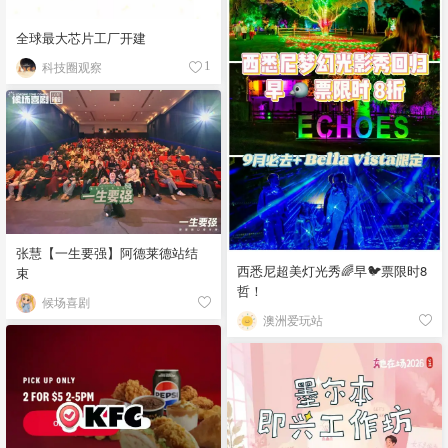
全球最大芯片工厂开建
科技圈观察
1
张慧【一生要强】阿德莱德站结
西悉尼超美灯光秀🌈早🐦票限时8
束
哲！
候场喜剧
澳洲爱玩站