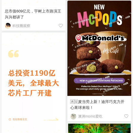
总市值609亿元，宇树上市路演王
兴兴都讲了
科技圈观察
🇦🇺麦当劳上新！迪拜巧克力开
心果球来啦！
澳洲momo爱吃