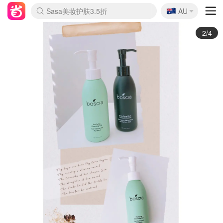
🇦🇺
Sasa美妆护肤3.5折
AU
lululemon折扣上新
SSENSE年中2.5折
FreshBeauty好价汇总
Cettire降价+叠9折
WWS Coles超市实拍
viagogo二手票捡漏
Myer超级周末
The Outnet奢牌1折起
David Jones 3折起
Flannels大牌1折
Perfumes Club护肤1折
AMIRO面罩$251
Amazon折扣汇总
eToro入金$200送$50
Amazon数码好物
ICONIC本周7.5折
ThedoubleF高奢地板价
Moose Knuckles 6折
丝芙兰5折起
EUFY摄像头$98
Selenichast首饰2折
Trip机票酒店促销
YSL送5件彩妆礼
Amazon家居好物
Amazon美妆护肤
雅漾大喷$8
过敏原检测盒$33
伊索独家赠50ml沐浴露
科颜氏高保湿面霜$29
SEALIFE海洋馆门票6折
丝塔芙大白罐$16
订阅Newsletter送香薰
Cult Beauty 6.8折
Harrods圣诞日历$525
LN-CC奢牌私促3折
d'Alba空姐喷雾$16
EVE LOM套装£56
Bernardelli独家4折
Adore Beauty 6折起
CT圣诞日历
Mytheresa奢品2.7折
Luxury Escapes 9折
Currentbody美容仪$881
MOON Garden Live
Roborock扫地机$649
Tingo Life水杯$24
Valentino官网5折
CR洗护套装$23
修丽可4件套$159
Myer彩妆2件7折
GANNI官网4.5折
Stylevana韩妆4折
Tessabit高奢8.5折
OGX洗发水$11
Amazon阿德莱德次日达
卡诗8.5折+赠礼
Philips Hue灯具8折
3/4