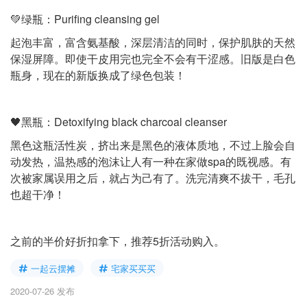
💚绿瓶：Purifing cleansing gel
起泡丰富，富含氨基酸，深层清洁的同时，保护肌肤的天然
保湿屏障。即使干皮用完也完全不会有干涩感。旧版是白色
瓶身，现在的新版换成了绿色包装！
🖤黑瓶：Detoxifying black charcoal cleanser
黑色这瓶活性炭，挤出来是黑色的液体质地，不过上脸会自
动发热，温热感的泡沫让人有一种在家做spa的既视感。有
次被家属误用之后，就占为己有了。洗完清爽不拔干，毛孔
也超干净！
之前的半价好折扣拿下，推荐5折活动购入。
一起云摆摊
宅家买买买
2020-07-26 发布