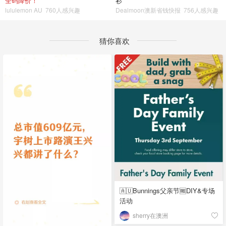
全码降价！
衫
lululemon AU
760人感兴趣
Dealmoon澳新省钱快报
756人感兴趣
猜你喜欢
🇦🇺Bunnings父亲节🆓DIY&专场
活动
sherry在澳洲