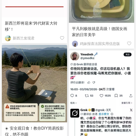
新西兰即将迎来“跨代财富大转
平凡到极致就是高级！德国女画
移”！
家的日常美学
新西兰发现君
鸡妹报喜法国实用信息版
☀️ 安全观日食！教你DIY简易投影
仪，绝不伤眼