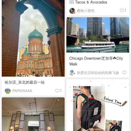
👉🏼 Tacos & Avocados
樱桃小透明
3
Chicago Downtown芝加哥☘️City
Walk
热爱生活和自由的轻舞飞扬
哈尔滨_东北的最后一站
PAPAYAAAA
2