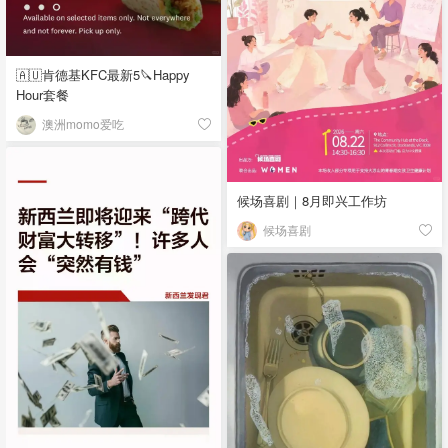
🇦🇺肯德基KFC最新5🔪Happy
Hour套餐
澳洲momo爱吃
候场喜剧｜8月即兴工作坊
候场喜剧