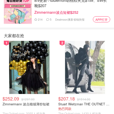
8/9更新✨lululemon胡桃棕夹克$159、SW长
靴$207
Zimmermann波点短裙$252
214
5
Dealmoon澳新省钱快报
APP打开
大家都在抢
1
2
$252.09
$207.18
$1297.00
$1514.00
Zimmermann 波点植绒薄纱短裙
Stuart Weitzman THE OUTNET 麂皮过膝靴 黑色
热巴同款
The Outnet.com
2055人感兴趣
The Outnet.com
1430人感兴趣