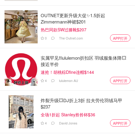
OUTNET更新升级大促✨1.5折起
Zimmermann神裙$201
热巴同款SW过膝靴$207
0
The Outnet.com
APP打开
实属罕见‼️lululemon折扣区 羽绒服集体降💥
接近半价
速抢！胡桃棕Dfine连帽$144
4
lululemon AU
APP打开
炸裂升级💥DJ折上3折 拉夫劳伦羽绒马甲
$237
全场1折起 Stanley拎拎杯$36
4
David Jones
APP打开