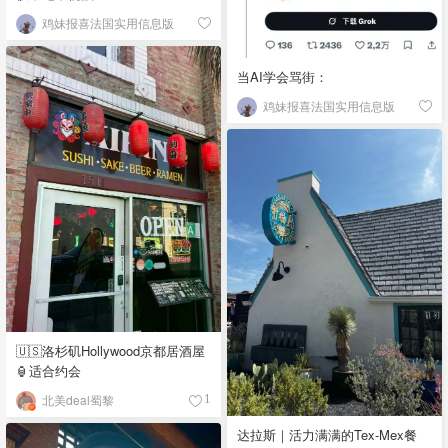
鸡妹报喜法国实用信息版
当AI学会骂街：
鸡妹报喜法国实用信息版
🇺🇸洛杉矶Hollywood京都居酒屋
🏮适合约会
北美deal蜀黎
1
达拉斯｜活力满满的Tex-Mex餐