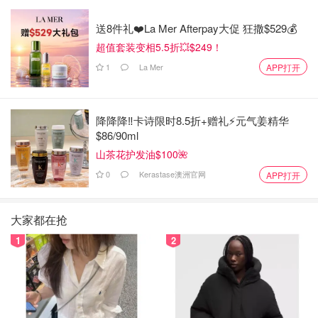
送8件礼❤️La Mer Afterpay大促 狂撒$529💰
超值套装变相5.5折💥$249！
1
La Mer
APP打开
降降降‼️卡诗限时8.5折+赠礼⚡元气姜精华
$86/90ml
山茶花护发油$100🌺
0
Kerastase澳洲官网
APP打开
大家都在抢
1
2