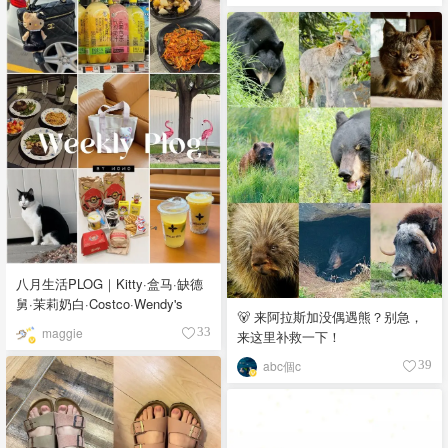
八月生活PLOG｜Kitty·盒马·缺德
舅·茉莉奶白·Costco·Wendy's
🐻 来阿拉斯加没偶遇熊？别急，
maggie
33
来这里补救一下！
abc個c
39