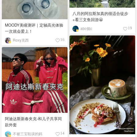
八月的阿拉斯加真的很适合徒步
+看三文鱼回游😬
MOODY美瞳测评｜定轴高光体验
abc個c
19
一次就会爱上！
Roxy克西
16
阿迪达斯新春夹克-和儿子共享同
款外套
不被三宝耽误的妈
14