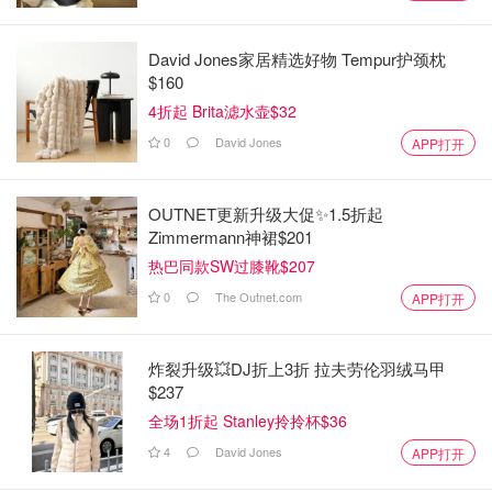
David Jones家居精选好物 Tempur护颈枕
$160
4折起 Brita滤水壶$32
0
David Jones
APP打开
OUTNET更新升级大促✨1.5折起
Zimmermann神裙$201
热巴同款SW过膝靴$207
0
The Outnet.com
APP打开
炸裂升级💥DJ折上3折 拉夫劳伦羽绒马甲
$237
全场1折起 Stanley拎拎杯$36
4
David Jones
APP打开