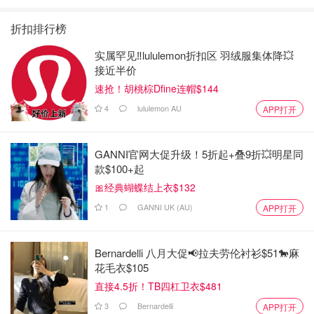
折扣排行榜
实属罕见‼️lululemon折扣区 羽绒服集体降💥
接近半价
速抢！胡桃棕Dfine连帽$144
4
lululemon AU
APP打开
GANNI官网大促升级！5折起+叠9折💥明星同
款$100+起
🎀经典蝴蝶结上衣$132
1
GANNI UK (AU)
APP打开
Bernardelli 八月大促📢拉夫劳伦衬衫$51🐎麻
花毛衣$105
直接4.5折！TB四杠卫衣$481
3
Bernardelli
APP打开