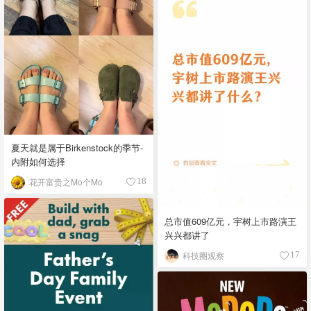
夏天就是属于Birkenstock的季节-
内附如何选择
花开富贵之Mo个Mo
18
总市值609亿元，宇树上市路演王
兴兴都讲了
科技圈观察
17