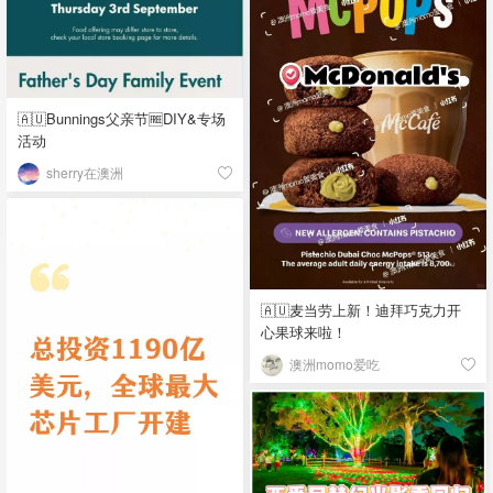
🇦🇺Bunnings父亲节🆓DIY&专场
活动
sherry在澳洲
🇦🇺麦当劳上新！迪拜巧克力开
心果球来啦！
澳洲momo爱吃