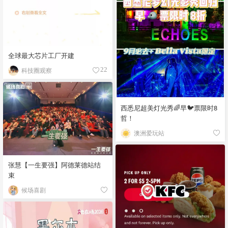
全球最大芯片工厂开建
科技圈观察
22
西悉尼超美灯光秀🌈早🐦票限时8
哲！
澳洲爱玩站
张慧【一生要强】阿德莱德站结
束
候场喜剧