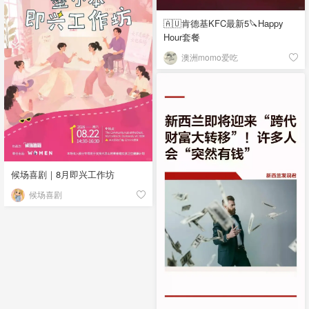
🇦🇺肯德基KFC最新5🔪Happy
Hour套餐
澳洲momo爱吃
候场喜剧｜8月即兴工作坊
候场喜剧