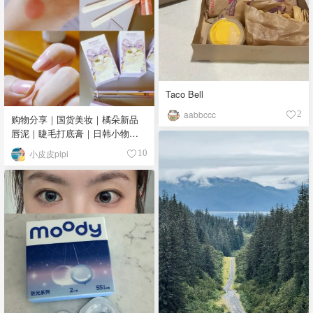
Taco Bell
aabbccc
2
购物分享｜国货美妆｜橘朵新品
唇泥｜睫毛打底膏｜日韩小物｜
眼线笔｜美甲DIY💅
小皮皮pipi
10