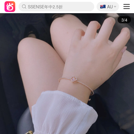
🇦🇺
SSENSE年中2.5折
AU
lululemon折扣上新
Sasa美妆护肤3.5折
FreshBeauty好价汇总
Cettire降价+叠9折
WWS Coles超市实拍
viagogo二手票捡漏
Myer折扣汇总
The Outnet奢牌1折起
David Jones 3折起
Flannels大牌1折
Perfumes Club护肤1折
AMIRO面罩$251
Amazon折扣汇总
eToro入金$200送$50
Amazon数码好物
ICONIC本周7.5折
ThedoubleF高奢地板价
Moose Knuckles 6折
EUFY摄像头$98
Selenichast首饰2折
Trip机票酒店促销
YSL送5件彩妆礼
Amazon家居好物
Amazon美妆护肤
雅漾大喷$8
过敏原检测盒$33
科颜氏高保湿面霜$29
SEALIFE海洋馆门票6折
丝塔芙大白罐$16
订阅Newsletter送香薰
Cult Beauty 6.8折
Harrods圣诞日历$525
LN-CC奢牌私促3折
d'Alba空姐喷雾$16
EVE LOM套装£56
Bernardelli独家4折
Adore Beauty 6折起
CT圣诞日历
Mytheresa奢品2.7折
Luxury Escapes 9折
Currentbody美容仪$881
MOON Garden Live
Roborock扫地机$649
Tingo Life水杯$24
Valentino官网5折
CR洗护套装$23
修丽可4件套$159
GANNI官网4.5折
Stylevana韩妆4折
Tessabit高奢8.5折
OGX洗发水$11
Amazon阿德莱德次日达
卡诗8.5折+赠礼
Philips Hue灯具8折
La Mer送8件礼值$529
4/4