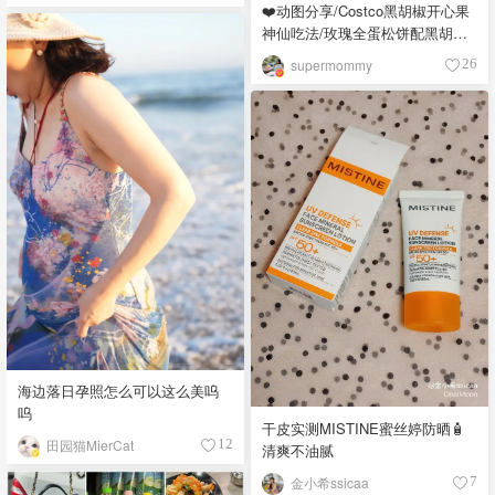
❤️动图分享/Costco黑胡椒开心果
神仙吃法/玫瑰全蛋松饼配黑胡椒
开心果碎太惊艳😍
supermommy
26
海边落日孕照怎么可以这么美呜
呜
干皮实测MISTINE蜜丝婷防晒🧴
田园猫MierCat
12
清爽不油腻
金小希ssicaa
7