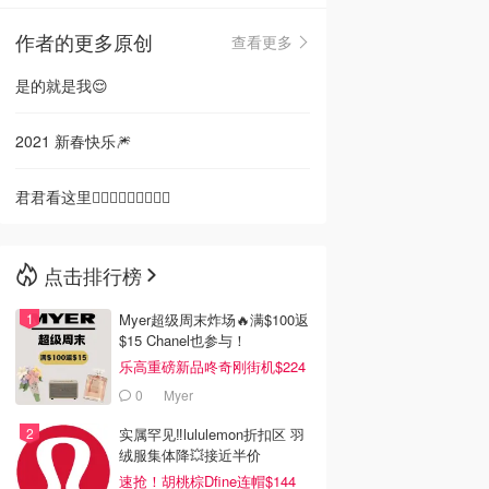
作者的更多原创
查看更多
🇳🇿
新西兰
是的就是我😌
2021 新春快乐🎆
君君看这里🙋🏻‍♂️🙋🏻‍♂️🙋🏻‍♂️
点击排行榜
Myer超级周末炸场🔥满$100返
$15 Chanel也参与！
乐高重磅新品咚奇刚街机$224
0
Myer
实属罕见‼️lululemon折扣区 羽
绒服集体降💥接近半价
速抢！胡桃棕Dfine连帽$144