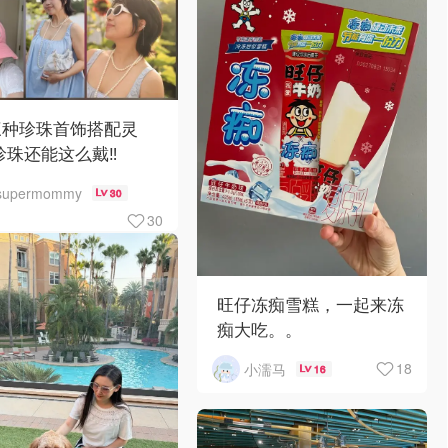
三种珍珠首饰搭配灵
珍珠还能这么戴‼️
supermommy
30
30
旺仔冻痴雪糕，一起来冻
痴大吃。。
18
小濡马
16