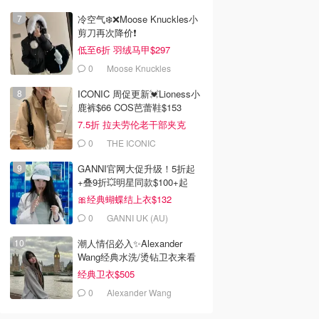
冷空气❄️❌️Moose Knuckles小
剪刀再次降价❗️
低至6折 羽绒马甲$297
0
Moose Knuckles
ICONIC 周促更新💓Lioness小
鹿裤$66 COS芭蕾鞋$153
7.5折 拉夫劳伦老干部夹克
$419
0
THE ICONIC
GANNI官网大促升级！5折起
+叠9折💥明星同款$100+起
🎀经典蝴蝶结上衣$132
0
GANNI UK (AU)
潮人情侣必入✨Alexander
Wang经典水洗/烫钻卫衣来看
经典卫衣$505
0
Alexander Wang