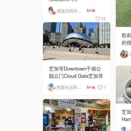
底波拉的诗与歌
15
15
歌
的
芝加哥Downtown千禧公
园云门Cloud Gate芝加哥
河街景❤️鳞次栉比的高楼
7
热爱生活和自由的轻舞飞扬
18
芝加
Ham
Ros