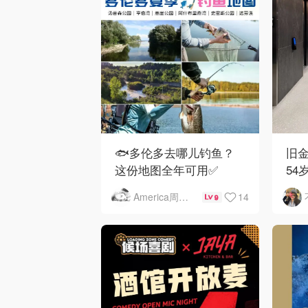
🐟多伦多去哪儿钓鱼？
旧金
这份地图全年可用✅
54
下
14
America周末快讯
9