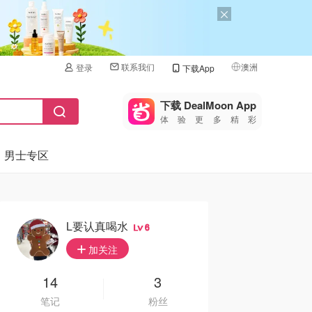
联系我们
澳洲
登录
下载App
🇺🇸
美国
下载 DealMoon App
体验更多精彩
🇨🇳
中国
男士专区
🇨🇦
加拿大
🇬🇧
英国
🇩🇪
德国
L要认真喝水
6
🇫🇷
加关注
法国
🇮🇹
14
3
意大利
笔记
粉丝
🇦🇺
澳洲