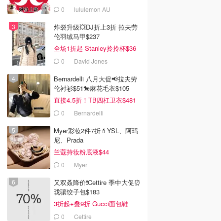
0
lululemon AU
炸裂升级💥DJ折上3折 拉夫劳
伦羽绒马甲$237
全场1折起 Stanley拎拎杯$36
0
David Jones
Bernardelli 八月大促📢拉夫劳
伦衬衫$51🐎麻花毛衣$105
直接4.5折！TB四杠卫衣$481
0
Bernardelli
Myer彩妆2件7折💄YSL、阿玛
尼、Prada
兰蔻持妆粉底液$44
0
Myer
又双叒降价❗️Cettire 季中大促⏰
珑骧饺子包$183
3折起+叠9折 Gucci面包鞋
$991
0
Cettire