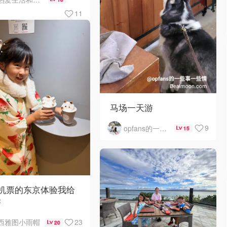
Hare自助早餐
11
马场一天游
9
opfans的一些事一些情
15
0机票的东京体验我给
夯
23
西雅图小雨帽
20