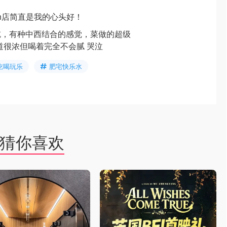
unch店简直是我的心头好！
会去吃，有种中西结合的感觉，菜做的超级
都味道很浓但喝着完全不会腻 哭泣
吃喝玩乐
肥宅快乐水
猜你喜欢