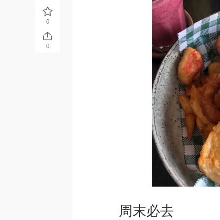
0
0
周末必去