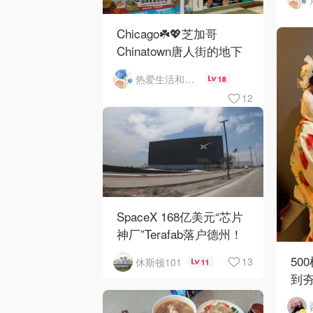
O'
Chicago☘️💖芝加哥
Chinatown唐人街的地下
mini小美食城
热爱生活和自由的轻舞飞扬
18
12
SpaceX 168亿美元“芯片
神厂”Terafab落户德州！
50
13
休斯顿101
11
到