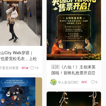
山City Walk穿搭｜
岁也爱宽松毛衣，上松
紧真的很救比例
🇬🇧《八仙！》主创来英
15
不要坚持要爱
14
国啦！首映礼抢票开启⏰
6
华人影业CMC
7