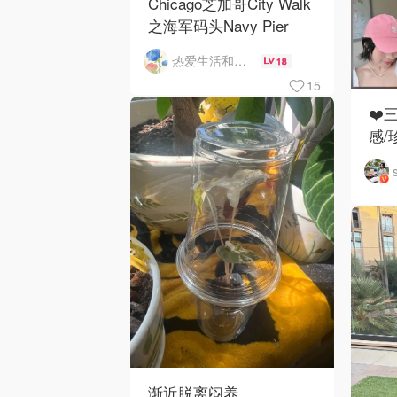
Chicago芝加哥City Walk
之海军码头Navy Pier
热爱生活和自由的轻舞飞扬
18
15
❤️
感/
渐近脱离闷养