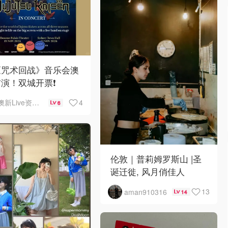
《咒术回战》音乐会澳
演！双城开票❗️
4
澳新Live资讯站
6
伦敦｜普莉姆罗斯山 |圣
诞迁徙, 风月俏佳人
13
aman910316
14