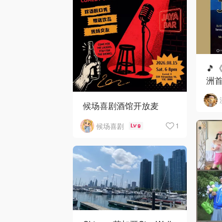
🎵
洲首
候场喜剧酒馆开放麦
1
候场喜剧
9