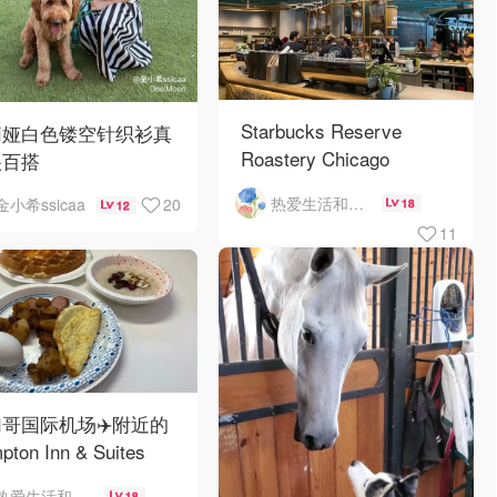
Starbucks Reserve
莉娅白色镂空针织衫真
Roastery Chicago
很百搭
热爱生活和自由的轻舞飞扬
20
金小希ssicaa
18
12
11
哥国际机场✈️附近的
pton Inn & Suites
emont Chicago
热爱生活和自由的轻舞飞扬
18