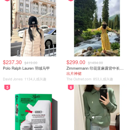
$237.30
$299.00
$419.00
$1494.00
Polo Ralph Lauren 羽绒马甲
Zimmermann 印花亚麻露背中长连衣裙
出片神裙
David Jones
1134人感兴趣
The Outnet.com
853人感兴趣
5
6