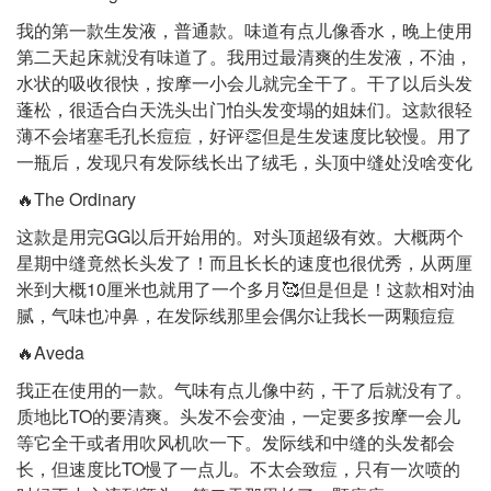
我的第一款生发液，普通款。味道有点儿像香水，晚上使用
第二天起床就没有味道了。我用过最清爽的生发液，不油，
水状的吸收很快，按摩一小会儿就完全干了。干了以后头发
蓬松，很适合白天洗头出门怕头发变塌的姐妹们。这款很轻
薄不会堵塞毛孔长痘痘，好评👏但是生发速度比较慢。用了
一瓶后，发现只有发际线长出了绒毛，头顶中缝处没啥变化
🔥The Ordinary
这款是用完GG以后开始用的。对头顶超级有效。大概两个
星期中缝竟然长头发了！而且长长的速度也很优秀，从两厘
米到大概10厘米也就用了一个多月🥰但是但是！这款相对油
腻，气味也冲鼻，在发际线那里会偶尔让我长一两颗痘痘
🔥Aveda
我正在使用的一款。气味有点儿像中药，干了后就没有了。
质地比TO的要清爽。头发不会变油，一定要多按摩一会儿
等它全干或者用吹风机吹一下。发际线和中缝的头发都会
长，但速度比TO慢了一点儿。不太会致痘，只有一次喷的