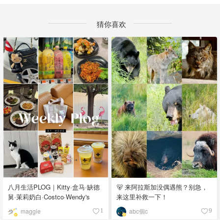
猜你喜欢
八月生活PLOG｜Kitty·盒马·缺德
🐻 来阿拉斯加没偶遇熊？别急，
舅·茉莉奶白·Costco·Wendy's
来这里补救一下！
maggie
abc個c
1
9