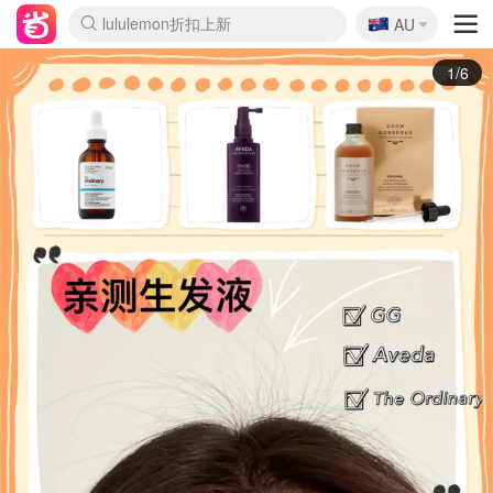
🇦🇺
Sasa美妆护肤3.5折
AU
lululemon折扣上新
SSENSE年中2.5折
FreshBeauty好价汇总
Cettire降价+叠9折
WWS Coles超市实拍
viagogo二手票捡漏
Myer超级周末
The Outnet奢牌1折起
David Jones 3折起
Flannels大牌1折
Perfumes Club护肤1折
AMIRO面罩$251
Amazon折扣汇总
eToro入金$200送$50
Amazon数码好物
ICONIC本周7.5折
ThedoubleF高奢地板价
Moose Knuckles 6折
丝芙兰5折起
EUFY摄像头$98
Selenichast首饰2折
Trip机票酒店促销
YSL送5件彩妆礼
Amazon家居好物
Amazon美妆护肤
雅漾大喷$8
过敏原检测盒$33
伊索独家赠50ml沐浴露
科颜氏高保湿面霜$29
SEALIFE海洋馆门票6折
丝塔芙大白罐$16
订阅Newsletter送香薰
Cult Beauty 6.8折
Harrods圣诞日历$525
LN-CC奢牌私促3折
d'Alba空姐喷雾$16
EVE LOM套装£56
Bernardelli独家4折
Adore Beauty 6折起
CT圣诞日历
Mytheresa奢品2.7折
Luxury Escapes 9折
Currentbody美容仪$881
MOON Garden Live
Roborock扫地机$649
Tingo Life水杯$24
Valentino官网5折
CR洗护套装$23
修丽可4件套$159
Myer彩妆2件7折
GANNI官网4.5折
Stylevana韩妆4折
Tessabit高奢8.5折
OGX洗发水$11
Amazon阿德莱德次日达
卡诗8.5折+赠礼
Philips Hue灯具8折
2/6