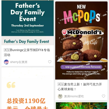
🇦🇺Bunnings父亲节🆓DIY&专场
活动
sherry在澳洲
🇦🇺麦当劳上新！迪拜巧克力开
心果球来啦！
澳洲momo爱吃