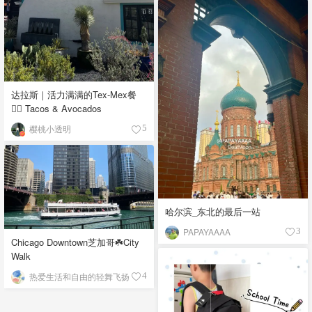
达拉斯｜活力满满的Tex-Mex餐
👉🏼 Tacos & Avocados
樱桃小透明
5
哈尔滨_东北的最后一站
PAPAYAAAA
3
Chicago Downtown芝加哥☘️City
Walk
热爱生活和自由的轻舞飞扬
4