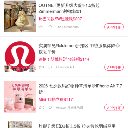
OUTNET更新升级大促✨1.5折起
Zimmermann神裙$201
热巴同款SW过膝靴$207
0
The Outnet.com
APP打开
实属罕见‼️lululemon折扣区 羽绒服集体降💥
接近半价
速抢！胡桃棕Dfine连帽$144
4
lululemon AU
APP打开
2026 七夕数码好物种草清单🩷iPhone Air 7.7
折！
Mini 13拍立得$117
0
Amazon澳洲亚马逊
APP打开
炸裂升级💥DJ折上3折 拉夫劳伦羽绒马甲