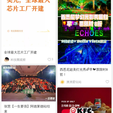
全球最大芯片工厂开建
科技圈观察
3
西悉尼超美灯光秀🌈早🐦票限时8
哲！
澳洲爱玩站
张慧【一生要强】阿德莱德站结
束