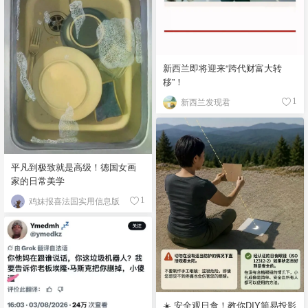
新西兰即将迎来“跨代财富大转
移”！
新西兰发现君
1
平凡到极致就是高级！德国女画
家的日常美学
鸡妹报喜法国实用信息版
1
☀️ 安全观日食！教你DIY简易投影