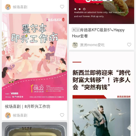
候场喜剧
🇦🇺肯德基KFC最新5🔪Happy
Hour套餐
澳洲momo爱吃
候场喜剧｜8月即兴工作坊
候场喜剧