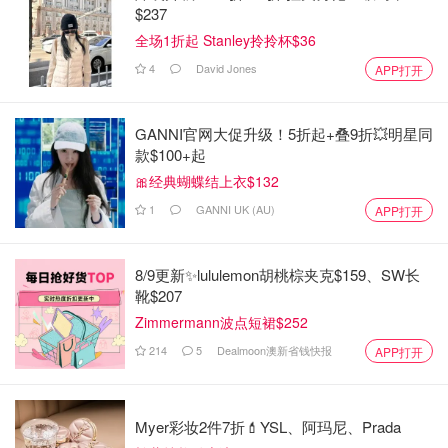
$237
全场1折起 Stanley拎拎杯$36
4
David Jones
APP打开
GANNI官网大促升级！5折起+叠9折💥明星同
款$100+起
🎀经典蝴蝶结上衣$132
1
GANNI UK (AU)
APP打开
8/9更新✨lululemon胡桃棕夹克$159、SW长
靴$207
Zimmermann波点短裙$252
214
5
Dealmoon澳新省钱快报
APP打开
Myer彩妆2件7折💄YSL、阿玛尼、Prada