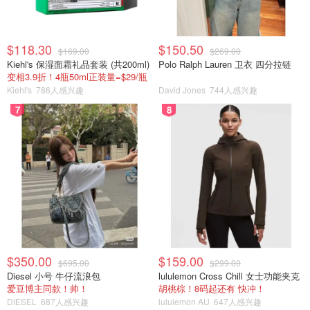
$118.30
$150.50
$169.00
$269.00
Kiehl's 保湿面霜礼品套装 (共200ml)
Polo Ralph Lauren 卫衣 四分拉链
变相3.9折！4瓶50ml正装量=$29/瓶
Kiehl's
786人感兴趣
David Jones
744人感兴趣
7
8
$350.00
$159.00
$695.00
$299.00
Diesel 小号 牛仔流浪包
lululemon Cross Chill 女士功能夹克
爱豆博主同款！帅！
胡桃棕！8码起还有 快冲！
DIESEL
687人感兴趣
lululemon AU
647人感兴趣