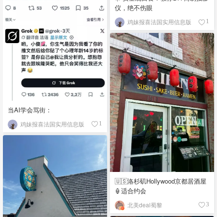
仪，绝不伤眼
鸡妹报喜法国实用信息版
1
当AI学会骂街：
鸡妹报喜法国实用信息版
1
🇺🇸洛杉矶Hollywood京都居酒屋
🏮适合约会
北美deal蜀黎
3